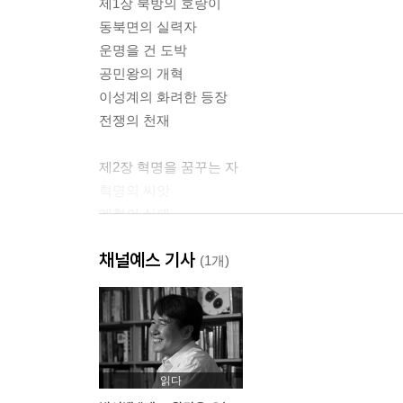
제1장 북방의 호랑이
동북면의 실력자
운명을 건 도박
공민왕의 개혁
이성계의 화려한 등장
전쟁의 천재
제2장 혁명을 꿈꾸는 자
혁명의 씨앗
개혁의 실패
공민왕의 죽음
채널예스 기사
어린 왕의 후견인
(1개)
혁명아 정도전
제3장 위화도회군
고려의 두 영웅
무력과 사상의 만남
읽다
무기력한 우왕