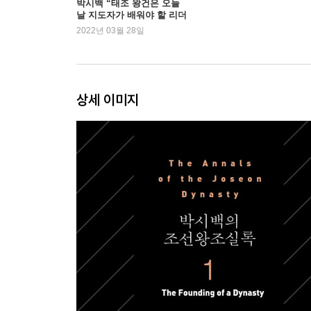
박시백 “태조 왕건은 오늘
날 지도자가 배워야 할 리더
권력을 잡은 최영
십의 모범”
2022년 03월 28일
요동을 정벌하라
말머리를 돌리다
제4장 고려를 지켜라
상세 이미지
조민수와 이색
우왕을 몰아내다
토지개혁을 실시하다
만만찮은 공양왕
고려를 지키려는 자
정몽주의 반격
제5장 역성혁명
위기의 이성계
선죽교의 피
고려 멸망 카운트다운
이성계, 왕이 되다