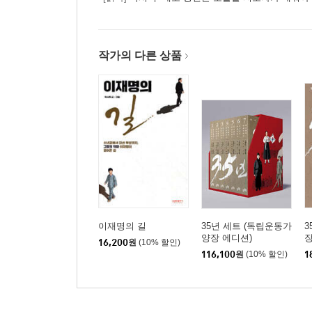
작가의 다른 상품
이재명의 길
35년 세트 (독립운동가
3
양장 에디션)
장
16,200
원
(10% 할인)
116,100
원
(10% 할인)
1