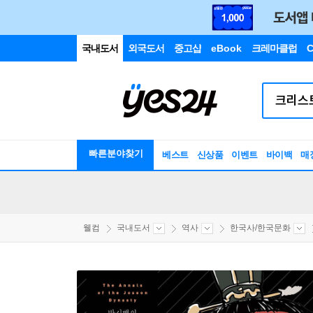
국내도서
외국도서
중고샵
eBook
크레마클럽
C
빠른분야찾기
베스트
신상품
이벤트
바이백
매
웰컴
국내도서
역사
한국사/한국문화