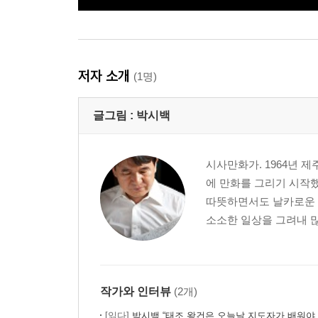
저자 소개
(1명)
글그림 :
박시백
시사만화가. 1964년
에 만화를 그리기 시작했
따뜻하면서도 날카로운 
소소한 일상을 그려내 많
작가와 인터뷰
(2개)
[읽다]
박시백 “태조 왕건은 오늘날 지도자가 배워야 