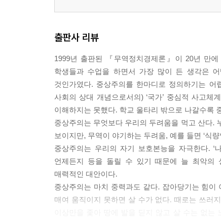
4. 신중상주의의 부활 움직임과 그 전망 61
제3장 자유무역사상과 비교우위론
출판사 리뷰
1. 자유무역사상 63
1.1 자유무역의 논거 63
1999년 출판된 『무역정치경제론』이 20년 만에
1.2 자유무역이론의 전제조건과 현실적 한계 70
학생들과 수업을 하면서 가장 많이 든 생각은 어
2. 정태적 비교우위론 76
것인가였다. 중상주의를 한마디로 정의하기는 어렵지
2.1 리카도의 비교우위론 76
사회의 상대 개념으로서의) ‘국가’ 중심적 사고
2.2 헥셔-올린 모형 81
이해하지는 못했다. 학교 울타리 밖으로 나갈수록 
3. 동태적 비교우위론 85
중상주의는 무엇보다 우리의 두려움을 먹고 산다.
3.1 규모경제이론 85
보이지만, 무역이 야기하는 두려움, 예를 들면 ‘식
3.2 국가경쟁우위론 86
중상주의는 우리의 자기 보호본능을 자극한다. ‘나’
4. 국제무역과 소득분배 88
언제든지 등을 돌릴 수 있기 때문에 늘 최악의
4.1 스톨퍼-사뮤엘슨 정리 89
매력적인 대안이다.
4.2 특정요소 모형 92
중상주의는 마치 중력과도 같다. 잡아당기는 힘이 
5. 비교우위론에 대한 오해와 진실 94
매여 움직이지 못하면 살 수가 없다. 때로는 쓰러
이상만을 좇아 땅에 발을 딛지 않고 살 수는 없는 
제4장 주요 보호무역조치와 행정적 보호제도