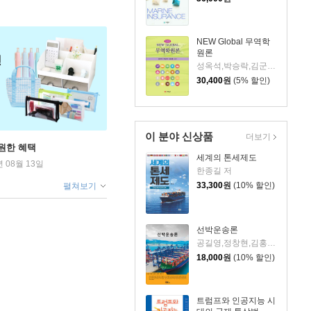
NEW Global 무역학
원론
성옥석,박승락,김군종 저
30,400
원
(5% 할인)
이 분야 신상품
더보기
원한 혜택
세계의 톤세제도
년 08월 13일
한종길 저
33,300
원
(10% 할인)
펼쳐보기
선박운송론
공길영,정창현,김홍범,김종성,이윤석 공저
18,000
원
(10% 할인)
트럼프와 인공지능 시