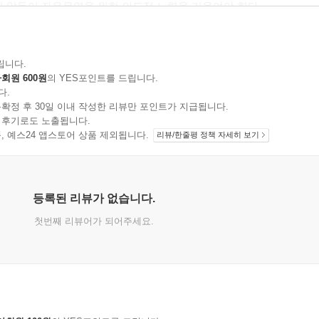
지 않듯이 자유무역을 위한 의도적 노력을 기울여야 한다.
 ‘보호본능’, ‘중력의 법칙’이 더욱 강화되었다. 무엇보다 중요한 
-19의 확산은 가뜩이나 어려운 국제무역 환경에 엎친 데 덮친 격
할을 하기도 했다.
립니다.
회원 600원
의 YES포인트를 드립니다.
럼프 대통령의 시대가 막을 내렸다. 하지만 그의 ‘미국 우선주의’의
다.
 대부분의 정책 분야에서 ‘탈(脫) 트럼프’를 선언했지만 미국의 
확정 후 30일 이내 작성한 리뷰만 포인트가 지급됩니다.
할 전망이다. 특히 중국의 첨단산업에 대한 무역제재가 미중 간 ‘기
 후기로도 노출됩니다.
의적 사고를 갖고 온갖 논란이 되는 조치를 시행하고 있는) 중국
지 상품, 예스24 앱스토어 상품 제외됩니다.
리뷰/한줄평 정책 자세히 보기
쇄, 극한의 압력 행사 같은 방법은 통하지 않을 뿐더러 반드시 죽음의
.
 같은 맥락이다. 일본은 동 규제 조치가 ‘안보’ 문제이며, 따라
등록된 리뷰가 없습니다.
년 한국 대법원의 징용노동자 판결에 대한 보복이라는 점은 공공연한 
첫번째 리뷰어가 되어주세요.
것에 대한 일본의 조바심도 엿보인다. 기술패권경쟁의 한일 버전인
급자족을 추진하고 산업통상자원부 내에 ‘무역안보정책관(국장급)’을
사회에서 무역의 중요성이 그만큼 크기 때문이다. 코로나-19 사태
과 연계될 수 있음을 보여주고 있다. 아직은 초기 단계이지만 ‘