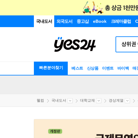
국내도서
외국도서
중고샵
eBook
크레마클럽
C
빠른분야찾기
베스트
신상품
이벤트
바이백
매
웰컴
국내도서
대학교재
경상계열