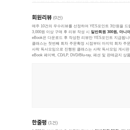
관리해야 하고, 자전거 페달을 계속 밟아야 쓰러지
1. 관세, 쿼터, 수출자율규제 97
지난 2년을 돌이켜 보면 무역을 둘러싼, ‘두려움’,
2. 수출보조금 104
회원리뷰
연계가 두드러졌다는 점이다. 예기치 못했던 코로나
(0건)
3. 행정적 보호제도 107
팬데믹은 비대면 디지털 무역의 시대를 앞당기는 역
매주 10건의 우수리뷰를 선정하여 YES포인트 3만원을 드
3.1 긴급수입제한조치(세이프가드) 108
3,000원 이상 구매 후 리뷰 작성 시
일반회원 300원, 마니아
먼저, 극적인 등장만큼이나 변칙적인 퇴장을 한 트
3.2 불공정무역에 대한 보호조치: AD와 CVD 112
eBook은 다운로드 후 작성한 리뷰만 YES포인트 지급됩니
것이다. 이제 막 임기를 시작한 바이든 행정부가
클래스는 첫번째 회차 주문확정 시점부터 마지막 회차 주문
3.3 무역조정지원 제도 116
여겨지는 중국에 대한 공세 기조만큼은 그대로 유지
사락 독서모임으로 진행된 클래스는 사락 독서모임 게시판
4. 보호무역정책의 결정요인에 관한 이론 119
것임은 주지의 사실이다. 심지어는 (가장 중상주
eBook 페이백, CD/LP, DVD/Blu-ray, 패션 및 판매금
4.1 공공선택이론적 접근 119
“일방주의, 보호주의, 극단적 이기주의나 협박, 봉
4.2 사회보험으로서의 보호정책 121
미국의 무역-안보 연계 전략에 강하게 반발할 정도다
4.3 거시경제 상황과 무역정책 선호 122
2019년 돌발한 일본의 핵심부품 수출규제 조치도
4.4 선거제도와 무역정책 패턴 123
않는다는 입장을 견지한다. 물론 동 조치가 2018
4.5 관료제의 무역정책 성향 124
분야에서 오히려 한국에 대한 의존성이 높아지는 
5. 자유무역 옹호집단에 관한 연구 125
‘소부장(소재, 부품, 장비)’ 정책을 통해 자
강화하겠다고 나선 것도 우연이 아니다.
무역이 국가 간 갈등의 단골 메뉴인 이유는 국제
제2부 국제무역의 국제정치경제
한줄평
(1건)
바이러스와 백신과 같은 비전통 안보 이슈도 무역
제5장 국제 자유무역체제의 등장