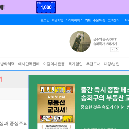
로그인
회원가입
마이페이지
카트
주문/배송
고객센터
Gl
름방학혜택
예사단독판매
이달의사은품
특가할인
추천도서
대량/법인
기
상과 중상주의 편향 사이에서
[ 개정판 ]