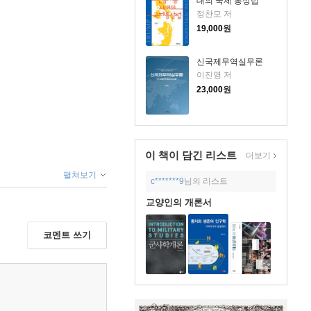
대의 국제 통상법
정찬모 저
19,000
원
신국제무역실무론
이진영 저
23,000
원
이 책이 담긴
리스트
더보기
펼쳐보기
c*******9
님의 리스트
교양인의 개론서
코멘트 쓰기