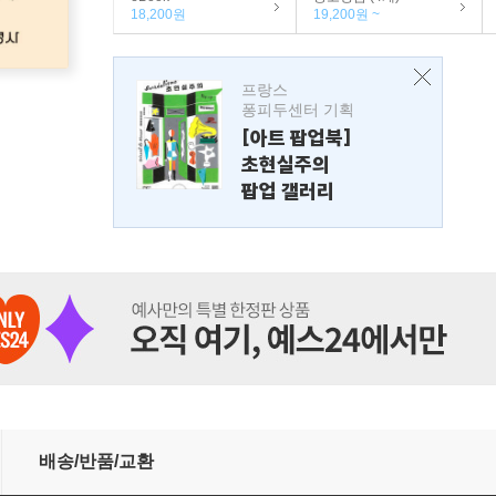
18,200원
19,200원 ~
프랑스
퐁피두센터 기획
[아트 팝업북]
초현실주의
팝업 갤러리
배송/반품/교환