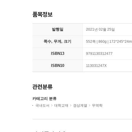
품목정보
발행일
2021년 02월 25일
쪽수, 무게, 크기
552쪽 | 860g | 172*245*24
ISBN13
9791130312477
ISBN10
113031247X
관련분류
카테고리 분류
국내도서
대학교재
경상계열
무역학