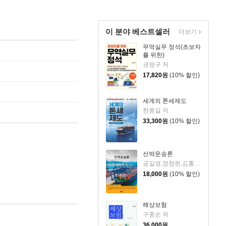
이 분야 베스트셀러
더보기
무역실무 정석(초보자
를 위한)
권영구 저
17,820
원
(10% 할인)
세계의 톤세제도
한종길 저
33,300
원
(10% 할인)
선박운송론
공길영,정창현,김홍범,김종성,이윤석 공저
18,000
원
(10% 할인)
해상보험
구종순 저
36,000
원