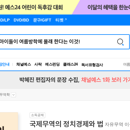
D/LP
DVD/BD
문구
/GIFT
티켓
장안내
채널예스
사락
예스펀딩
클래스24
독서유형검사
여
RBTI Lab
독서유형검사
박혜진 편집자의 문장 수집,
채널예스 1화 보러 가
무역학
소득공제
국제무역의 정치경제와 법
자유무역 이