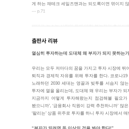
게 하는 재테크 세일즈맨과는 되도록이면 엮이지 않
--- p.71
재테크 뉴스는 사람의 돈에 대한 본능적인 호기심을
한 현실을 반영합니다. 보지 않으면 불안하고 보고 
출판사 리뷰
수 없는 마약처럼 중독되는 것입니다.
--- p.85
열심히 투자하는데 도대체 왜 부자가 되지 못하는가
재테크에 모든것을 걸고 결국에 실패하여 빈털터리
우리는 모두 저마다의 꿈을 가지고 투자 시장에 뛰어든
테크 시장에는 오직 생존자만 눈에 띕니다.
퇴직과 경제적 자유를 위해 투자를 한다. 코로나19
--- p.131
노래하던 2030 세대는 영끌과 빚투를 서슴지 않
투자에 열을 올리는데, 도대체 왜 우리는 부자가 되
재테크 시장에서는 옳은 정보만큼이나 잘못된 정보
지금까지 어떻게 투자해왔는지 점검해볼 필요가 있다
의 판단력을 흐릴 만큼 쏟아지죠. 그것들 사이에서
봤으니까’, ‘금융회사 직원이 강력 추천하니까’ 많
‘팔리는’ 상품 위주로 투자를 하니 투자 시장에서 매
--- p.193
“부자가 되려면 돈 이상의 것을 봐야 한다!”