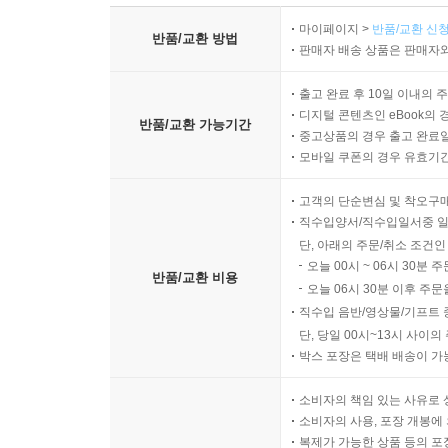
마이페이지 >
반품/교환 신청
반품/교환 방법
판매자 배송 상품은 판매자와
출고 완료 후 10일 이내의 
디지털 콘텐츠인 eBook의 
반품/교환 가능기간
중고상품의 경우 출고 완료일
모바일 쿠폰의 경우 유효기간(
고객의 단순변심 및 착오구
직수입양서/직수입일서중 일
단, 아래의 주문/취소 조건인
오늘 00시 ~ 06시 30분 
반품/교환 비용
오늘 06시 30분 이후 주문
직수입 음반/영상물/기프트 
단, 당일 00시~13시 사이
박스 포장은 택배 배송이 가
소비자의 책임 있는 사유로 
소비자의 사용, 포장 개봉에 
복제가 가능한 상품 등의 포장을 