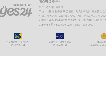
대표 : 김석환, 최세라
주소 : 서울시 영등포구 은행로 11, 5층~6층(여의도동,일신
사업자등록번호 : 229-81-37000 통신판매업신고 : 제 200
이메일 : yes24help@yes24.com 호스팅 서비스사업자 :
Copyright ⓒ YES24 Corp. All Rights Reserved.