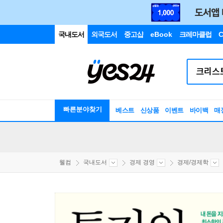
국내도서
외국도서
중고샵
eBook
크레마클럽
C
빠른분야찾기
베스트
신상품
이벤트
바이백
매
웰컴
국내도서
경제 경영
경제/경제학