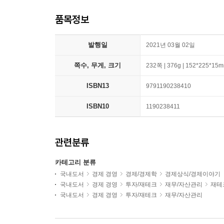
품목정보
발행일
2021년 03월 02일
쪽수, 무게, 크기
232쪽 | 376g | 152*225*15
ISBN13
9791190238410
ISBN10
1190238411
관련분류
카테고리 분류
국내도서
경제 경영
경제/경제학
경제상식/경제이야기
국내도서
경제 경영
투자/재테크
재무/자산관리
재테
국내도서
경제 경영
투자/재테크
재무/자산관리