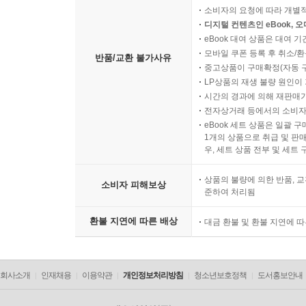
소비자의 요청에 따라 개별
디지털 컨텐츠인 eBook, 
eBook 대여 상품은 대여 기
모바일 쿠폰 등록 후 취소/환
반품/교환 불가사유
중고상품이 구매확정(자동 
LP상품의 재생 불량 원인이 기
시간의 경과에 의해 재판매가
전자상거래 등에서의 소비자
eBook 세트 상품은 일괄 
1개의 상품으로 취급 및 판매
우, 세트 상품 전부 및 세트
상품의 불량에 의한 반품, 교
소비자 피해보상
준하여 처리됨
환불 지연에 따른 배상
대금 환불 및 환불 지연에 
회사소개
인재채용
이용약관
개인정보처리방침
청소년보호정책
도서홍보안내