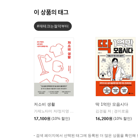
이 상품의 태그
#재테크는절약부터
저소비 생활
딱 1억만 모읍시다
가제노타미 저/정지영 역
알에이치코리아(RHK)
김경필 저
경이로움
|
|
17,100
원
(10% 할인)
16,200
원
(10% 할인)
검색 페이지에서 선택된 태그에 등록된 더 많은 상품을 확인해 