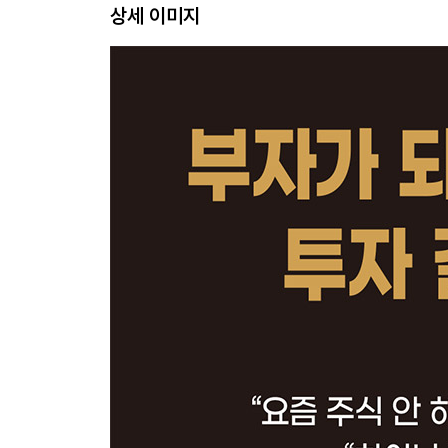
상세 이미지
평범한 사람은 어떻게 권위에 복종하는가
금융컨설턴트가 지닌 태생적 한계
모르면 안 하는 게 답
내 생각이 되어버린 미디어의 생각
재테크 뉴스는 마약과 같다
통계는 거짓말이다
말도 안 되는 이야기일수록 힘이 세다
영웅을 본 적 있나요?
‘13억 대박녀’를 만드는 사람들
이야기꾼에게 진실은 필요 없다
PART 3 빤한 예측에 속아 넘어갈 수밖에 없는 이유
그들은 왜 부자가 되지 못할까?
이웃집 철수의 것과 다르지 않은 예측들
예측 전문가들이 돈을 버는 방법
수많은 사람들 그중에 단 하나의 영웅
오늘도 먹이를 주겠지?