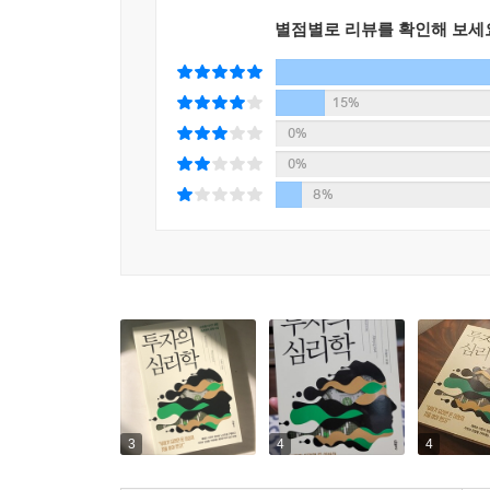
별점별로 리뷰를 확인해 보세
“이 책을 읽기 전에 절대로 재테크 하지 마라!”
재테크 시장의 정보와 노이즈를 구별하고 거짓과 
15%
이 책은 2011년 출간 후 재테크 분야에서 베
0%
금융회사의 이면을 숨김없이 담아서 독자들에게 “
0%
개정판은 금융회사들의 진짜 속내는 물론이고, 
8%
사이에서 신념을 바탕으로 한 냉정함과 회의주의적 
투자를 시작하려고 하는가? 투자 시장에서 늘 손해만
일은 지인이나 금융회사에서 추천하는 상품에 투자하
것, 시장 자체를 바라보는 시각을 키워 무엇이 거짓
믿지 말고, 얼굴도 보지 못한 투자 성공 부자들이 
자신감도 버려야 한다.
아무것도 하지 말고 저축만 열심히 하라는 게 아
구분하지 못하고, 하려고 하지 않는다면 차라리 
간단하다. 주변 이야기에 휩쓸리지 않는 객관적이고 
3
4
4
이 책에서 말하는 회의주의는 허무주의가 아니다.