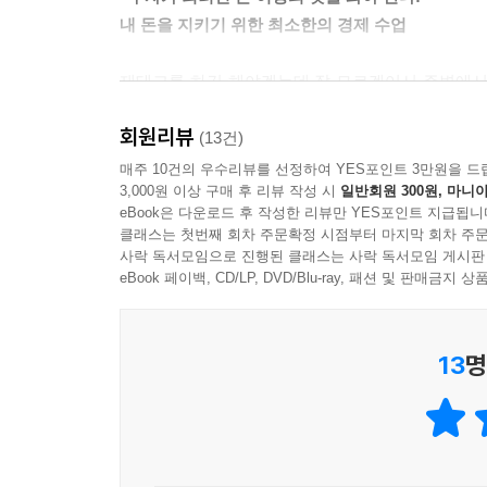
내 돈을 지키기 위한 최소한의 경제 수업
재테크를 하긴 해야겠는데 잘 모르겠어서 주변에서
책은 나름 열심히 했던 투자 실패의 원인을 ‘무지’
회원리뷰
현재 투자 시장에서는 지나친 희망과 자신감이 팔리고 
(13건)
없는 희망은 위험하다.
매주 10건의 우수리뷰를 선정하여 YES포인트 3만원을 드
3,000원 이상 구매 후 리뷰 작성 시
일반회원 300원, 마니아
또한 투자 시장에서 전문가라 불리는 이들은 자신
eBook은 다운로드 후 작성한 리뷰만 YES포인트 지급됩니
시장으로 이끄는 역할을 한다. “차이나 펀드가 요즘
클래스는 첫번째 회차 주문확정 시점부터 마지막 회차 주문
조기 퇴직 등을 이룰 수 있다고 부추긴다. 하지만
사락 독서모임으로 진행된 클래스는 사락 독서모임 게시판
강의를 하면서 수익을 얻고 있을까?
eBook 페이백, CD/LP, DVD/Blu-ray, 패션 및 판매금
저자는 이런 투자를 할 거라면 차라리 아무것도 
추천하는 상품들, 얼굴도 알 수 없는 이들의 성
13
명
못하게 한다. 실제로 많은 사람들이 금융회사나 
투자를 한다.
이 책은 우리가 지금까지 해왔던 투자 방법들이 
부자가 되고 싶다면 무작정 투자를 할 것이 아니라
냉정하게 보라는 것은 그 시장 자체를 부정적으로 보