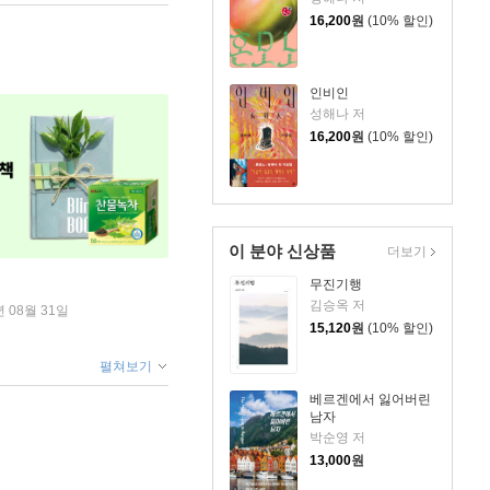
16,200
원
(10% 할인)
인비인
성해나 저
16,200
원
(10% 할인)
이 분야 신상품
더보기
무진기행
김승옥 저
년 08월 31일
15,120
원
(10% 할인)
펼쳐보기
베르겐에서 잃어버린
남자
박순영 저
13,000
원