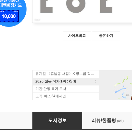
사이즈비교
공유하기
뮤지컬 〈휴남동 서점〉X 황보름 작가 북토크
2026 젊은 작가 1위 : 청예
기간 한정 특가 도서
오직, 예스24에서만
2021 올해의 문제소설
도서정보
리뷰/한줄평
(0/1)