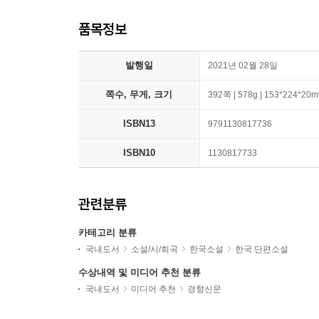
품목정보
발행일
2021년 02월 28일
쪽수, 무게, 크기
392쪽 | 578g | 153*224*20
ISBN13
9791130817736
ISBN10
1130817733
관련분류
카테고리 분류
국내도서
소설/시/희곡
한국소설
한국 단편소설
수상내역 및 미디어 추천 분류
국내도서
미디어 추천
경향신문