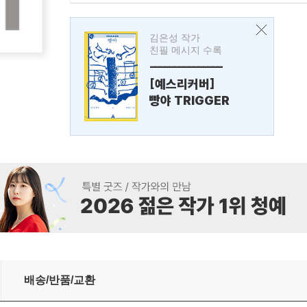
김은성 작가
친필 메시지 수록
---------------
[예스리커버]
빵야 TRIGGER
배송/반품/교환