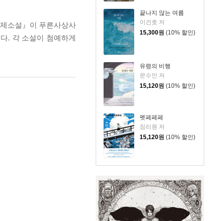
끝나지 않는 여름
이건호 저
 문제소설』이 푸른사상사
15,300
원
(10% 할인)
다. 각 소설이 첨예하게
유령의 비행
문수인 저
15,120
원
(10% 할인)
펫페페페
짐리원 저
15,120
원
(10% 할인)