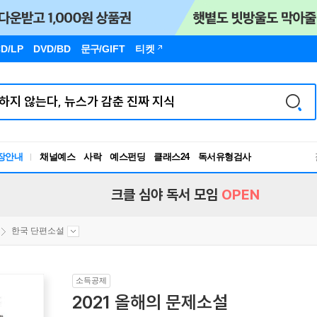
D/LP
DVD/BD
문구
/GIFT
티켓
장안내
채널예스
사락
예스펀딩
클래스24
독서유형검사
RBTI Lab
독서유형검사
크클 심야 독서 모임
OPEN
한국 단편소설
소득공제
2021 올해의 문제소설