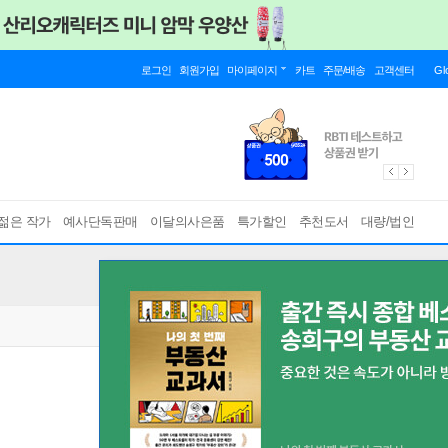
로그인
회원가입
마이페이지
카트
주문/배송
고객센터
Gl
젊은 작가
예사단독판매
이달의사은품
특가할인
추천도서
대량/법인