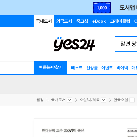
국내도서
외국도서
중고샵
eBook
크레마클럽
C
빠른분야찾기
베스트
신상품
이벤트
바이백
매
웰컴
국내도서
소설/시/희곡
한국소설