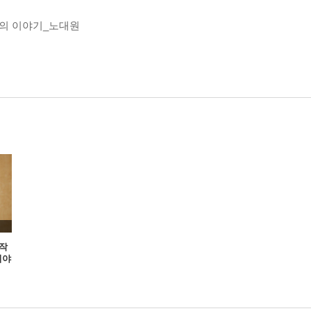
리의 이야기_노대원
시작
이야
다_오창은