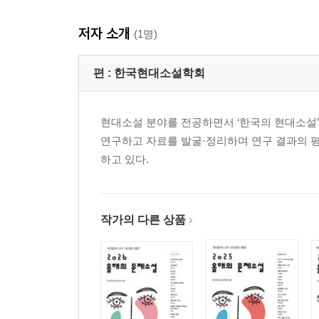
임 현｜거의 하나였던 두 세계
저자 소개
(1명)
[작품 해설] 이 테이블과 저 테이블은 얼마나 같고,
편 :
한국현대소설학회
장류진｜펀펀 페스티벌
[작품 해설] 마음의 능력주의와 그 바깥_박인성
현대소설 분야를 전공하면서 ‘한국의 현대소설
전하영｜남쪽에서
연구하고 자료를 발굴·정리하며 연구 결과의 평
[작품 해설] 레트로토피아, 기록하는 자의 윤리_이
하고 있다.
최진영｜유진
[작품 해설] 죽음 이후의 삶_이만영
작가의 다른 상품