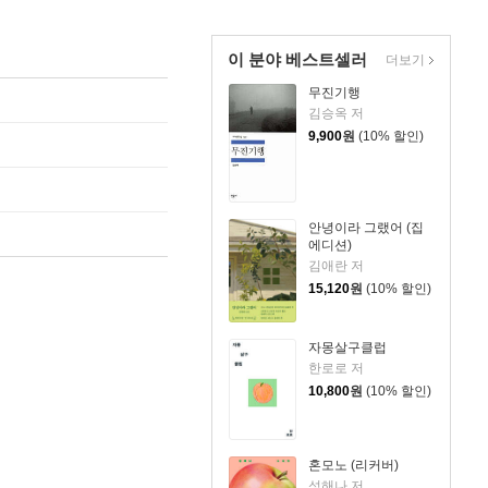
이 분야 베스트셀러
더보기
무진기행
김승옥 저
9,900
원
(10% 할인)
안녕이라 그랬어 (집
에디션)
김애란 저
15,120
원
(10% 할인)
자몽살구클럽
한로로 저
10,800
원
(10% 할인)
혼모노 (리커버)
성해나 저