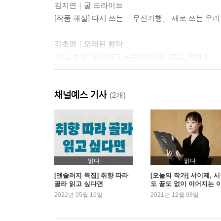
김지연｜굴 드라이브
[작품 해설] 다시 쓰는 「무진기행」 새로 쓰는 우
김초엽｜오래된 협약
[작품 해설] 무심하고 우주적인 자비로움_전혜진
백수린｜흰 눈과 개
채널예스 기사
[작품 해설] 현현(顯現)과 각성_김영찬
(2개)
서이제｜그룹사운드 전집에서 삭제된 곡
[작품 해설] 청춘이 잉태되는 그 밤_박신영
서장원｜망원
읽다
읽다
[작품 해설] 개조된 거리에 나는 없었다_정은경
[앤솔러지 특집] 취향 따라
[오늘의 작가] 서이제, 
골라 읽고 싶다면
도 끝도 없이 이어지는 
기
2022년 05월 16일
2021년 12월 08일
이유리｜치즈 달과 비스코티
[작품 해설] 현재는 깊은 과거의 상처를 머금고 있