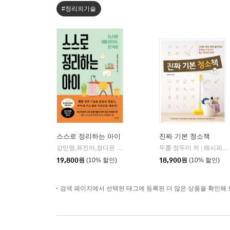
#정리의기술
스스로 정리하는 아이
진짜 기본 청소책
강민영,유진아,정다은 저
엠에스제이엔
두룸 정두미 저
레시피팩토리(단행)
|
|
19,800
원
(10% 할인)
18,900
원
(10% 할인)
검색 페이지에서 선택된 태그에 등록된 더 많은 상품을 확인해 