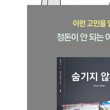
스탠드 파일박스 와이드·A4용
EVA 케이스 지퍼 부착 B6 사이즈
수납 실패를 방지하는 소품들
나와 가족의 이야기
부모님과 함께 살던 시절 ~ 싱글라이프 시대
결혼 ~ 신혼시절
첫째 아이 출산 후
둘째, 셋째 아이 출산 후 ~ 현재
Column
인터넷에서 찾을 것은 물건이 아니라 방법
남에게 주지 않는다 / 남에게 받지 않는다
수납과 집안일 분담
Idea
청소와 수납
집에 가져온 프린트물의 흐름