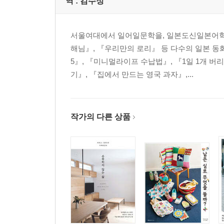
역 :
김수정
서울여대에서 일어일문학을, 일본도신일본어학
해님』, 『우리만의 로리』 등 다수의 일본 
5』, 『미니멀라이프 수납법』, 『1일 1개 버
기』, 『집에서 만드는 영국 과자』,...
작가의 다른 상품