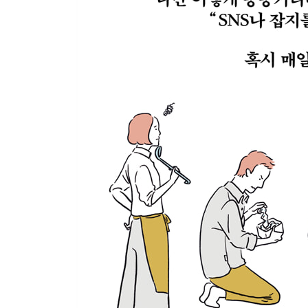
〈 Washroom 〉
욕실 수납장
세면대 아래
세탁실
〈 Wife’s closet 〉
〈 Husband’s closet 〉
〈 Hall 〉
화기용품·비상용품
외출용품
〈 Entrance 〉
현관 수납장
PART 4 효율적인 수납용품
메이크박스 1/2·하프·가로형
세로 방향으로 활용 가능한 칸막이 케이스 L·블랙
정리박스 3·4
면봉 케이스