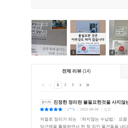
3
4
전체 리뷰
(14)
1
2
3
진정한 정리란 불필요한것을 사지않
종이책
j***a
2022-08-09
신고
|
|
|
저절로 정리가 되는 〈하지않는 수납법〉 요즘
당근앱을 활용하면서 한 창 집안 물건들을 내다