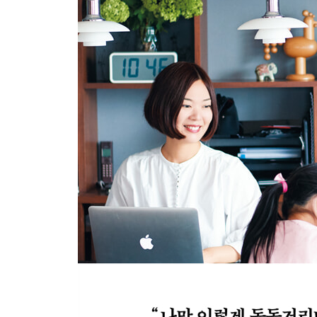
장식장
사무용품 코너
아이들용 문구 코너
어른용 문구 코너
서류 선반
〈 Living 〉
〈 Kids room 〉
장난감·그림책 존
의류 존
학용품 존
〈 Kitchen 〉
싱크대 아래
가스레인지 아래
조리대 아래
상부장
하부장
냉장고