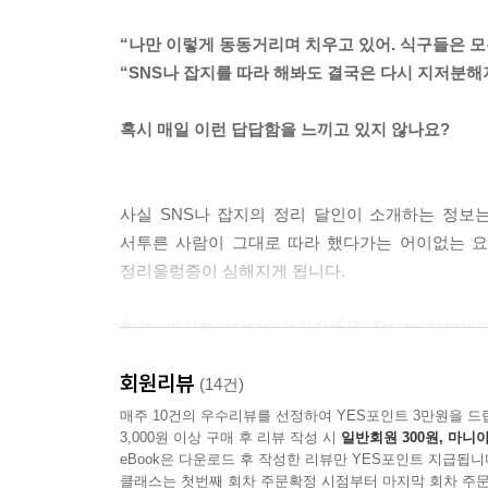
“나만 이렇게 동동거리며 치우고 있어. 식구들은 
“SNS나 잡지를 따라 해봐도 결국은 다시 지저분해져
혹시 매일 이런 답답함을 느끼고 있지 않나요?
사실 SNS나 잡지의 정리 달인이 소개하는 정보
서투른 사람이 그대로 따라 했다가는 어이없는 요요
정리울렁증이 심해지게 됩니다.
한편, 이러한 정보는 정리정돈을 잘하는 사람에
지쳐버리는 것이지요. 어떤 경우에는 가족에게 억지
회원리뷰
정돈이 안 된다는 굴레에서 빠져나올 수 없는 것입니
(14건)
매주 10건의 우수리뷰를 선정하여 YES포인트 3만원을 드
3,000원 이상 구매 후 리뷰 작성 시
일반회원 300원, 마니아
무인양품에서 13년간 생활잡화 상품기획과 디자인
eBook은 다운로드 후 작성한 리뷰만 YES포인트 지급됩니
되는 집, 그래서 가족 모두가 부담을 느끼지 않
클래스는 첫번째 회차 주문확정 시점부터 마지막 회차 주문