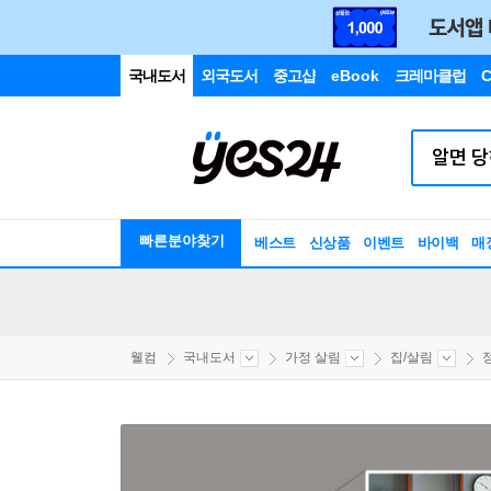
국내도서
외국도서
중고샵
eBook
크레마클럽
C
빠른분야찾기
베스트
신상품
이벤트
바이백
매
웰컴
국내도서
가정 살림
집/살림