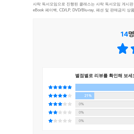
무인양품에서 제품을 개발할 때 활용해온 디자인 지
사락 독서모임으로 진행된 클래스는 사락 독서모임 게시판
누구나 가능한 〈하지 않는 수납법〉입니다.
eBook 페이백, CD/LP, DVD/Blu-ray, 패션 및 판매금
숨기지 않고, 채우지 않고, 덮지 않고, 분류하지 않
14
명
수납법”은 가족 모두가 자연스레 정리정돈하는 집을
감추기보다 ‘보이게’를 의식하며 정리정돈을 하다 
누구나 ‘할 수 있게’ 됩니다.
애초에 보이는 수납으로 정돈을 못 하는 사람은 감
정돈하는 것에서 벗어나 우선은 무엇이, 어디에, 
별점별로 리뷰를 확인해 보세
아니라 마음속까지 들여다보면서 정리정돈을 진행해
시간과 마음의 여유가 생겨서 매일매일 평온하게 생
21%
수납이란 ‘숨겨진 조력자’이자 ‘생활의 배경’이면 
0%
이 책에는 저자가 직접 실천하고 컨설팅해 온 생
0%
실현하는 길로 안내합니다.
0%