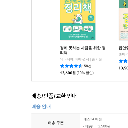
정리 못하는 사람을 위한 정
집안
리책
와타나베 아야 편저
즐거운상상
|
58건
13,5
12,600
원
(10% 할인)
배송/반품/교환 안내
배송 안내
예스24 배송
배송 구분
배송비 : 2,500원