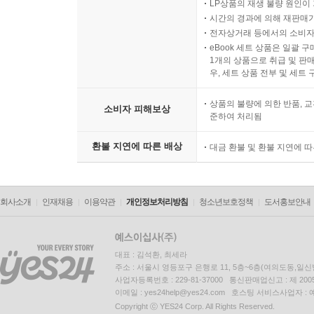
LP상품의 재생 불량 원인이 기
시간의 경과에 의해 재판매가
전자상거래 등에서의 소비자
eBook 세트 상품은 일괄 
1개의 상품으로 취급 및 판매
우, 세트 상품 전부 및 세트
상품의 불량에 의한 반품, 교
소비자 피해보상
준하여 처리됨
환불 지연에 따른 배상
대금 환불 및 환불 지연에 
회사소개
인재채용
이용약관
개인정보처리방침
청소년보호정책
도서홍보안내
대표 : 김석환, 최세라
주소 : 서울시 영등포구 은행로 11, 5층~6층(여의도동,일신
사업자등록번호 : 229-81-37000 통신판매업신고 : 제 200
이메일 : yes24help@yes24.com 호스팅 서비스사업자 :
Copyright ⓒ YES24 Corp. All Rights Reserved.