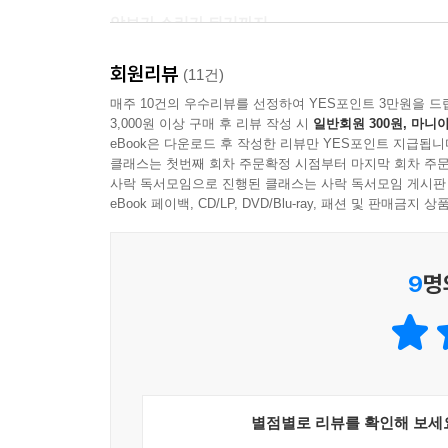
--- p.112~113
악보가 소리가 되기까지
속도를 기억하는 것은 즐겁다. 벚꽃 잎이 봄바람에 
회원리뷰
일상에서 ‘정도의 차이일 뿐’이라는 표현을 쓰는 
(11건)
울씩 떨어지다가 점점 빨라지며 시원한 소나기가 되는
연연하지 말라는 뜻을 전하고 싶을 때 쓰는 표현이다
매주 10건의 우수리뷰를 선정하여 YES포인트 3만원을 드
깨를 가진 투수의 투구 속도 등. 우리는 무언가를 
3,000원 이상 구매 후 리뷰 작성 시
일반회원 300원, 마니아
들려오는 속도가 있다.
eBook은 다운로드 후 작성한 리뷰만 YES포인트 지급됩니
예를 들어, 악상기호 중 피아노(p)는 피아니시모(p
--- p.144
클래스는 첫번째 회차 주문확정 시점부터 마지막 회차 주문
없다. 연주 속도를 나타내는 악상기호도 마찬가지다
사락 독서모임으로 진행된 클래스는 사락 독서모임 게시판
늦추라는 것인지 작곡가는 알려주지 않는다. 그러므
eBook 페이백, CD/LP, DVD/Blu-ray, 패션 및 판매금
“네가 연주하고 있는 그건 가브리엘 포레가 연주했던
호하려고 파이프를 모두 숨겨뒀다가 전쟁이 끝나고 
악보라는 기호는 너무나 성글어서 연주자는 온갖 
수백 년의 역사를 지닌 파이프오르간의 깊이 있는 
9
명
사사로운 결정이 소리에 투영된다는 뜻이다. (중략
지난 역사와 현재의 시간이 만나면 강렬하고 짜릿한
모든 재료를 늘어놓고 가장 어울리는 조합을 찾는 시
강도나 소리와 소 리의 연결이 될 수도 있고, 때로
--- p.184
시작된다. 나는 무엇을 표현하고 싶은가? 내가 원하
별점별로 리뷰를 확인해 보세