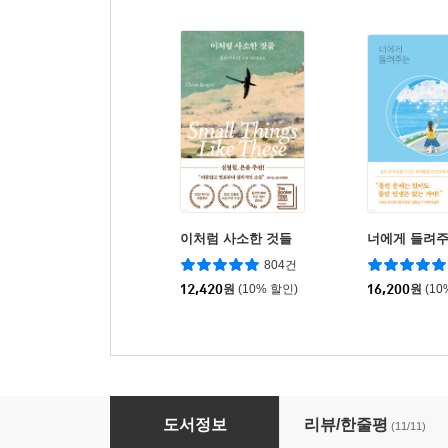
이처럼 사소한 것들
너에게 들려주
804건
12,420
원
(10% 할인)
16,200
원
(10
음악의 언어
도서정보
리뷰/한줄평
(11/11)