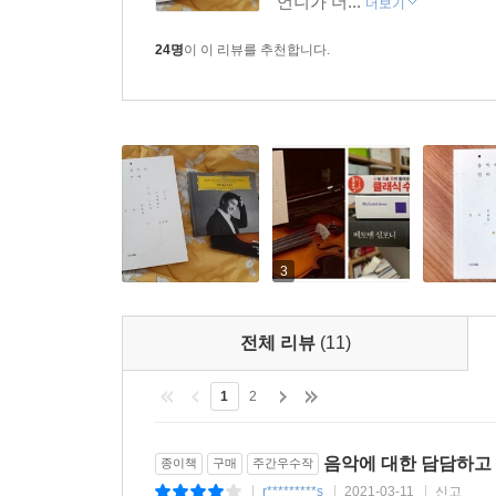
언니가 더...
더보기
24명
이 이 리뷰를 추천합니다.
3
전체 리뷰
(11)
1
2
음악에 대한 담담하고
종이책
구매
주간우수작
r*********s
2021-03-11
신고
|
|
|