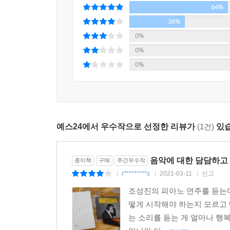
64%
36%
0%
0%
0%
예스24에서 우수작으로 선정한 리뷰가
(1건)
있습
음악에 대한 담담하고
종이책
구매
주간우수작
r*********s
2021-03-11
신고
|
|
|
조성진의 피아노 연주를 듣는다
떻게 시작해야 하는지 모르고 
는 소리를 듣는 게 얼마나 행