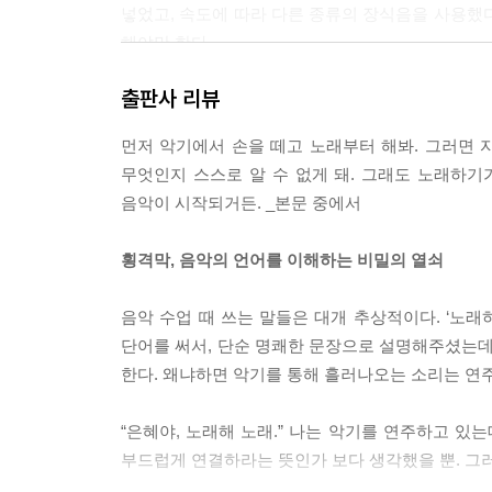
넣었고, 속도에 따라 다른 종류의 장식음을 사용했
해야만 한다.
--- p.67
출판사 리뷰
포도주를 잔에 따라 향을 맡고 입안에 머금은 채 혀를
먼저 악기에서 손을 떼고 노래부터 해봐. 그러면 
시간. 선생님이 원하는 초견은 그런 것이었다. 선생
무엇인지 스스로 알 수 없게 돼. 그래도 노래하기
표를 하나하나 읽지 말고 화성을 파악해서 연주할 
음악이 시작되거든. _본문 중에서
--- p.73~74
횡격막, 음악의 언어를 이해하는 비밀의 열쇠
앙상블은 타인을 통해 음악 세계를 확장한다. 나의 
인은 지옥이라 했던가? 앙상블에서 타인은 내가 보지
음악 수업 때 쓰는 말들은 대개 추상적이다. ‘노래
--- p.90
단어를 써서, 단순 명쾌한 문장으로 설명해주셨는데
한다. 왜냐하면 악기를 통해 흘러나오는 소리는 연
처음 요가 수업을 받은 날, 요가 선생님은 새로운 동
님이 말했다. “이제 스스로 숫자를 세며 동작을 
“은혜야, 노래해 노래.” 나는 악기를 연주하고 있
다. 일정한 속도로 숫자를 세는 음악 연습은 요가와 
부드럽게 연결하라는 뜻인가 보다 생각했을 뿐. 그러
자세히 들여다 보고 음미하는 훈련.