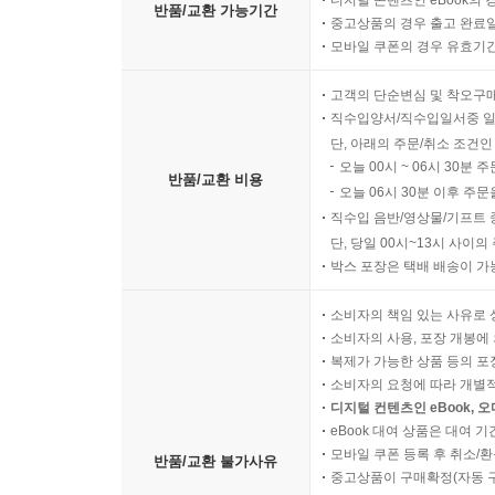
반품/교환 가능기간
중고상품의 경우 출고 완료일
모바일 쿠폰의 경우 유효기간(
고객의 단순변심 및 착오구
직수입양서/직수입일서중 일
단, 아래의 주문/취소 조건인
오늘 00시 ~ 06시 30분 
반품/교환 비용
오늘 06시 30분 이후 주문
직수입 음반/영상물/기프트 
단, 당일 00시~13시 사이
박스 포장은 택배 배송이 가
소비자의 책임 있는 사유로 
소비자의 사용, 포장 개봉에 
복제가 가능한 상품 등의 포장을 
소비자의 요청에 따라 개별
디지털 컨텐츠인 eBook, 
eBook 대여 상품은 대여 기
모바일 쿠폰 등록 후 취소/환
반품/교환 불가사유
중고상품이 구매확정(자동 