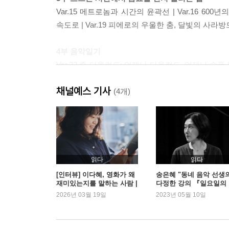
Var.15 메트로놈과 시간의 윤곽선 | Var.16 ㅤ600
속도로 | Var.19 피에로의 우울한 춤, 달빛의 사라방드 
4부 음악일기
Var.22 존 다울런드: 언제나 다울런드, 언제나 슬픔 
올리는 꽃 | Var.25 파이프 오르간: 인간으로부터 한 
채널예스 기사
Var.28 트라베소: 그 무해한 식물성 소리 | Var.2
(4개)
〈유대인의 삶〉: 이방인의 기도 | Var.32 에릭 사
시, 환희의 노래
Coda 오늘은 오늘의 음악을 배운다
읽다
읽다
[인터뷰] 이다혜, 영화가 왜
송은혜 "동네 음악 선생
재미있는지를 말하는 사람 |
다정한 강의 『일요일의
예스24
악실』"
2026년 03월 19일
2023년 05월 10일