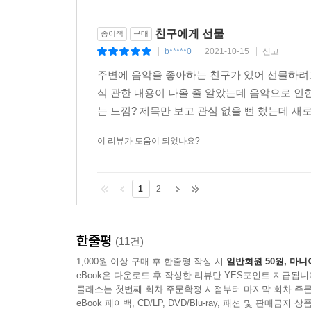
친구에게 선물
종이책
구매
b*****0
2021-10-15
신고
|
|
|
주변에 음악을 좋아하는 친구가 있어 선물하려고
식 관한 내용이 나올 줄 알았는데 음악으로 인
는 느낌? 제목만 보고 관심 없을 뻔 했는데 새
이 리뷰가 도움이 되었나요?
1
2
한줄평
(11건)
1,000원 이상 구매 후 한줄평 작성 시
일반회원 50원, 마니
eBook은 다운로드 후 작성한 리뷰만 YES포인트 지급됩니
클래스는 첫번째 회차 주문확정 시점부터 마지막 회차 주문
eBook 페이백, CD/LP, DVD/Blu-ray, 패션 및 판매금