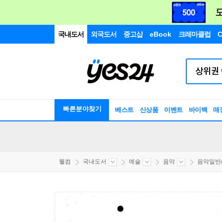
국내도서
외국도서
중고샵
eBook
크레마클럽
C
빠른분야찾기
베스트
신상품
이벤트
바이백
매
웰컴
국내도서
예술
음악
음악일반