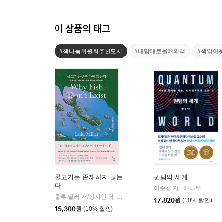
이 상품의 태그
#책나눔위원회추천도서
#내맘대로올해의책
#책읽아
물고기는 존재하지 않는
퀀텀의 세계
다
이순칠 저
해나무
|
룰루 밀러 저/정지인 역
곰출판
|
17,820
원
(10% 할인)
15,300
원
(10% 할인)