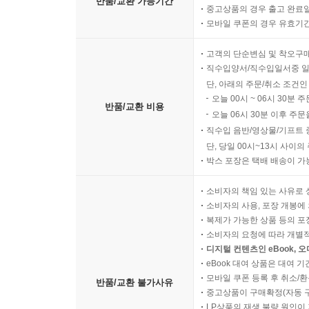
반품/교환 가능기간
중고상품의 경우 출고 완료일
모바일 쿠폰의 경우 유효기간(
고객의 단순변심 및 착오구
직수입양서/직수입일서중 일
단, 아래의 주문/취소 조건인
오늘 00시 ~ 06시 30분 
반품/교환 비용
오늘 06시 30분 이후 주문
직수입 음반/영상물/기프트 
단, 당일 00시~13시 사이
박스 포장은 택배 배송이 가
소비자의 책임 있는 사유로 
소비자의 사용, 포장 개봉에 
복제가 가능한 상품 등의 포장을 
소비자의 요청에 따라 개별
디지털 컨텐츠인 eBook, 
eBook 대여 상품은 대여 기
모바일 쿠폰 등록 후 취소/환
반품/교환 불가사유
중고상품이 구매확정(자동 
LP상품의 재생 불량 원인이 기