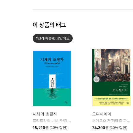
이 상품의 태그
#크레마클럽에있어요
니체의 초월자
오디세이아
프리드리히 니체 저/김철 편역
히읏
호메로스 저/페테르 파울 루벤스 그림/박문재 역
|
15,210
원
(10% 할인)
24,300
원
(10% 할인)