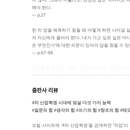
해야 한다.
--- p.27
한 치 앞을 예측하기 힘들 때 어떻게 하면 나아갈 
저 자신에게 물어야 한다. ‘내가 가고 싶은 길은 어
은 무엇인가’에 대한 의문이 있어야 답을 찾을 수 있
--- p.67~68
10대들은 자신의 마음이 얼마나 아프고 상해 있는지
기를 글로 쓰다 보면 진짜 자신의 모습이 보인다. 
프고 얼룩져 있다면 글을 써보아라. 고요한 시간에
출판사 리뷰
되고 명경지수로 변해 있을 것이다. 고요하고 깨끗한
--- p.99
4차 산업혁명 시대에 맞설 다섯 가지 능력
#질문의 힘 #생각의 힘 #쓰기의 힘 #창조의 힘 #태
10대 시기에 새로운 뭔가를 만들어내는 일은 쉽지 
무엇을 완성해 나가는 과정에서 당연하게 따라오는 
포털 사이트에 ‘4차 산업혁명’을 검색하면 ‘직업’
과 자세가 창의성을 향상시키거나 없앨 수 있다. 실