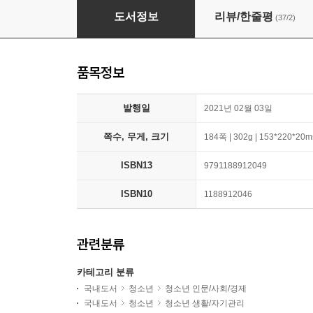
십대, 4차 산업혁명을 이기는 능력
도서정보
리뷰/한줄평
(37/2)
품목정보
발행일
2021년 02월 03일
쪽수, 무게, 크기
184쪽 | 302g | 153*220*20
ISBN13
9791188912049
ISBN10
1188912046
관련분류
카테고리 분류
국내도서
청소년
청소년 인문/사회/경제
국내도서
청소년
청소년 생활/자기관리