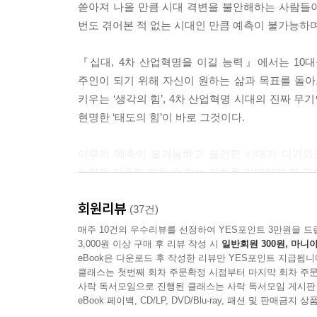
쏟아져 나올 만큼 시대 격변을 불안해하는 사람들이 
해야 한다. 무례함을 무릅써야 할 때도 있다. 어떤
번도 겪어본 적 없는 시대인 만큼 예측이 불가능하며
레리나의 모습 이면에는 틀어진 뼈와 딱딱한 굳은살
의 선율 뒤에는 수많은 구겨진 오선지가 있고 삭제한
『십대, 4차 산업혁명을 이길 능력』에서는 10
수하고 실패할 때마다 다시 일어서서 도전한 사람들
주인이 되기 위해 자신이 원하는 삶과 목표를 돌아보
--- p.127
키우는 ‘생각의 힘’, 4차 산업혁명 시대의 진짜 무기
현명한 ‘태도의 힘’이 바로 그것이다.
인성을 보면 그 사람의 미래를 예측할 수 있다는 말
한다. 특히 10대 시기에 바람직한 인성이 자리 잡도
아무리 예측이 불가능하고 불안한 시대가 다가와도
는 『명심보감』 「계성」 편에 있는 이야기로 이해
능력을 마음껏 펼칠 수 있는 기회를 기대하게 될 것
신의 삶을 되돌아보아야 한다. 자신의 인성은 어떤
-작가의 말에서
를 생각하고 바람직한 인성을 품도록 힘써야 한다. 
회원리뷰
(37건)
기 때문이다.
자신이 진정으로 원하는 것이 무엇인지 몰라 첫걸
매주 10건의 우수리뷰를 선정하여 YES포인트 3만원을 드
3,000원 이상 구매 후 리뷰 작성 시
일반회원 300원, 마니아
나갈 수 있다. 또한 한 치 앞도 보이지 않아 
--- p.182
eBook은 다운로드 후 작성한 리뷰만 YES포인트 지급됩니
자신의 기회로 삼을 때, 우리 10대들은 비로소 4
클래스는 첫번째 회차 주문확정 시점부터 마지막 회차 주문
권이면 충분하다.
사락 독서모임으로 진행된 클래스는 사락 독서모임 게시판
eBook 페이백, CD/LP, DVD/Blu-ray, 패션 및 판매금