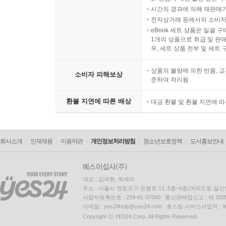
시간의 경과에 의해 재판매가
전자상거래 등에서의 소비자
eBook 세트 상품은 일괄 
1개의 상품으로 취급 및 판매
우, 세트 상품 전부 및 세트
상품의 불량에 의한 반품, 교
소비자 피해보상
준하여 처리됨
환불 지연에 따른 배상
대금 환불 및 환불 지연에 
회사소개
인재채용
이용약관
개인정보처리방침
청소년보호정책
도서홍보안내
대표 : 김석환, 최세라
주소 : 서울시 영등포구 은행로 11, 5층~6층(여의도동,일신
사업자등록번호 : 229-81-37000 통신판매업신고 : 제 200
이메일 : yes24help@yes24.com 호스팅 서비스사업자 :
Copyright ⓒ YES24 Corp. All Rights Reserved.