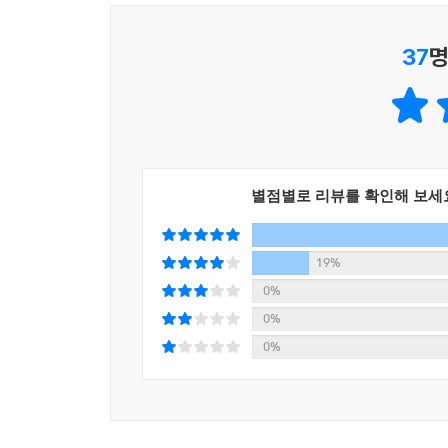
저자의 말
37
명
생활은 정말 편리해졌는데 많은 사람이 불안해하고
직업이 없어질 것이라는 정보는 진로를 어떻게 설
준비해야 하는지 명확한 답을 알기도 어렵다. 앞으로
그래서 4차 산업혁명 시대를 의미 있게 준비하는 방
함께해왔다. 학교와 도서관에서 강의하는 주제도 
별점별로 리뷰를 확인해 보세
준비해야 할 요소들을 선별해 풀어냈다. 무턱대고 
활용했다. (…)
19%
아무리 예측이 불가능하고 불안한 시대가 다가와도
0%
능력을 마음껏 펼칠 수 있는 기회를 기대하게 될 것
0%
되길 기대한다.
0%