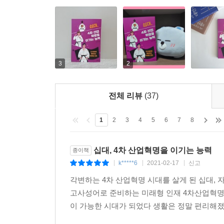
3
2
전체 리뷰
(37)
1
2
3
4
5
6
7
8
십대, 4차 산업혁명을 이기는 능력
종이책
k*****6
2021-02-17
신고
|
|
|
각변하는 4차 산업혁명 시대를 살게 된 십대,
고사성어로 준비하는 미래형 인재 4차산업혁명
이 가능한 시대가 되었다 생활은 정말 편리해졌