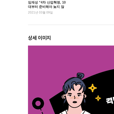
글을 쓰기 전 먼저 몸에 익혀야 할 것들: 유비무환(
임재성 “4차 산업혁명, 10
대부터 준비해야 늦지 않
삶의 발목을 잡은 상처, 치유하는 글쓰기: 명경지수
다”
2021년 03월 09일
생각을 글로 풀어내는 효과적인 기술 익히기: 수적
스스로 진로를 설계하는 자기 이야기 쓰기: 명약관
4장. 창조의 힘_창의성은 이렇게 만들어진다
상세 이미지
대답이 아니라 질문이 핵심이다: 화룡점정(畵龍點睛
실패와 실수를 두려워 마라: 백절불요(百折不撓)
버무리고 나누고 연결하라: 오월동주(吳越同舟)
불편하고 안타까운 것을 참지 마라: 역지사지(易地
문제를 발견하고 해결하는 능력을 키워라: 백미(白眉
5장. 태도의 힘_4차 산업혁명 시대에 품어야 할 태
변화에 적응하는 유연한 태도를 품어라: 임기응변(
공감하고 협력하는 태도를 갖춰라: 고장난명(孤掌難
의사소통 능력을 향상시켜라: 이심전심(以心傳心)