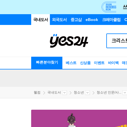
국내도서
외국도서
중고샵
eBook
크레마클럽
C
빠른분야찾기
베스트
신상품
이벤트
바이백
매
웰컴
국내도서
청소년
청소년 인문/사...