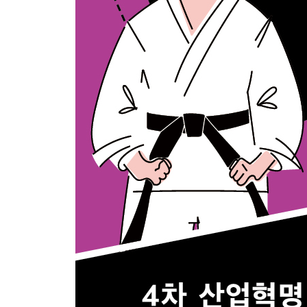
비판적 사고로 무장하라: 목불식정(目不識丁)
승부의 열쇠는 인성으로 결정된다: 개과천선(改過遷