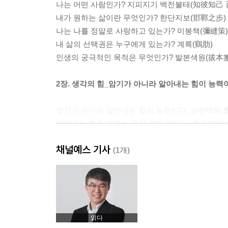
나는 어떤 사람인가? 지피지기 백전불태(知彼知己 
내가 원하는 삶이란 무엇인가? 한단지보(邯鄲之步)
나는 나를 정말로 사랑하고 있는가? 미봉책(彌縫策)
내 삶의 선택권은 누구에게 있는가? 계륵(鷄肋)
인생의 궁극적인 목적은 무엇인가? 발본색원(拔本
2장. 생각의 힘_암기가 아니라 알아내는 힘이 능력
암기가 아니라 알아내는 힘이 능력이다: 상전벽해(
알아내는 힘을 키우는 생각 근력 키우기: 절차탁마(
알아내는 힘은 논리적 사고력 위에서 생성된다: 낭
채널예스 기사
의문을 품고 질문하고 대답하기: 암중모색(暗中摸索
(1개)
알아내는 힘은 표현할 때 완성된다: 격물치지(格物
3장. 쓰기의 힘_글쓰기에 능통해야 진짜 인재가 된
4차 산업혁명 시대 진짜 무기는 글쓰기다: 기호지세
읽다