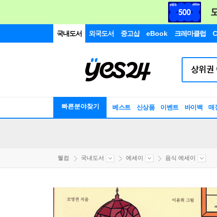
국내도서
외국도서
중고샵
eBook
크레마클럽
C
빠른분야찾기
베스트
신상품
이벤트
바이백
매
웰컴
국내도서
에세이
음식 에세이