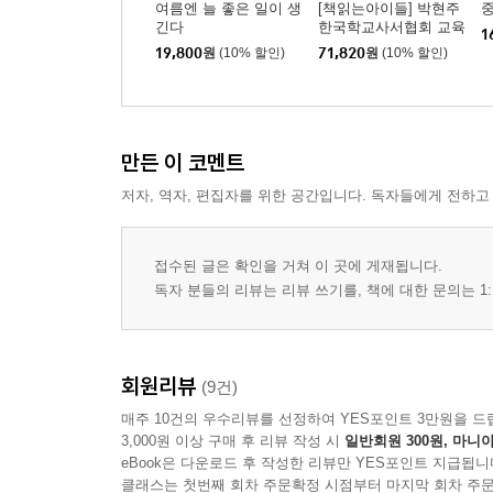
여름엔 늘 좋은 일이 생
[책읽는아이들] 박현주
긴다
한국학교사서협회 교육
1
국장 추천 초등 5~6학
19,800
원
(10% 할인)
71,820
원
(10% 할인)
년 세트
만든 이 코멘트
저자, 역자, 편집자를 위한 공간입니다. 독자들에게 전하고
접수된 글은 확인을 거쳐 이 곳에 게재됩니다.
독자 분들의 리뷰는 리뷰 쓰기를, 책에 대한 문의는 1:
회원리뷰
(9건)
매주 10건의 우수리뷰를 선정하여 YES포인트 3만원을 드
3,000원 이상 구매 후 리뷰 작성 시
일반회원 300원, 마니아
eBook은 다운로드 후 작성한 리뷰만 YES포인트 지급됩니
클래스는 첫번째 회차 주문확정 시점부터 마지막 회차 주문