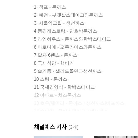
1. 챔프 - 돈까스
2. 예전 - 부챗살스테이크와돈까스
3. 서울역그릴 - 생선까스
4 풍경레스토랑 - 단호박돈까스
5 라임하우스 - 돈까스와함박스테이크
6 마로니에 - 오무라이스와돈까스
7 달과 6펜스 - 돈까스
8 국제식당 - 햄버거
9 슬기둥 - 샐러드쫄면과생선까스
10 스팅 - 돈까스
11 국제경양식 - 함박스테이크
12 아마르 - 치즈돈까스
13 초우/훼미리 - 돈까스 +생선까스/비프까스
14 솔비알 - 함박스테이크 +생선까스
15 가미레스토랑 - 핸드드립커피와돈까스
채널예스 기사
16 제이제이 - 돈까스
(3개)
17 아테네 - 함박스테이크