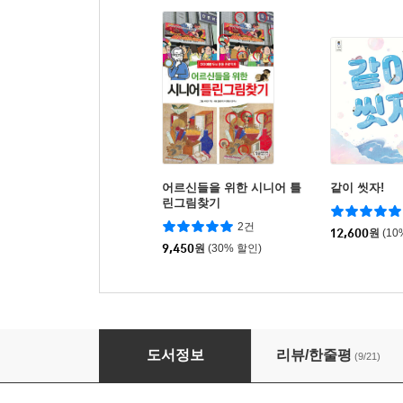
어르신들을 위한 시니어 틀
같이 씻자!
린그림찾기
2건
12,600
원
(10
9,450
원
(30% 할인)
경양식집에서
도서정보
리뷰/한줄평
(9/21)