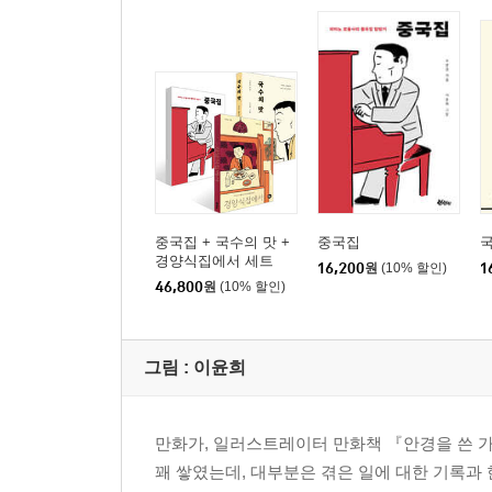
중국집 + 국수의 맛 +
중국집
경양식집에서 세트
16,200
원
(10% 할인)
1
46,800
원
(10% 할인)
그림 :
이윤희
만화가, 일러스트레이터 만화책 『안경을 쓴 가을
꽤 쌓였는데, 대부분은 겪은 일에 대한 기록과