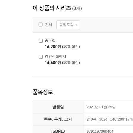
이 상품의 시리즈
(3개)
품절포함
전체
중국집
16,200
원
(10% 할인)
경양식집에서
14,400
원
(10% 할인)
품목정보
발행일
2021년 01월 29일
쪽수, 무게, 크기
240쪽 | 382g | 148*200*17
ISBN13
9791197360404