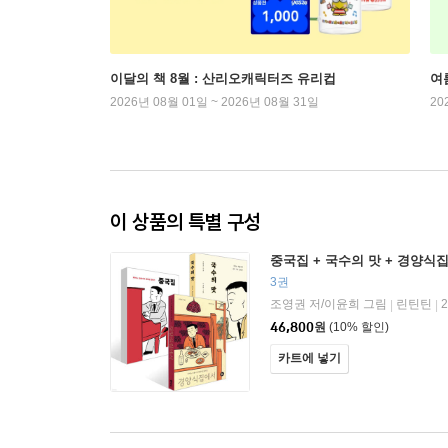
이달의 책 8월 : 산리오캐릭터즈 유리컵
여
2026년 08월 01일 ~ 2026년 08월 31일
20
이 상품의 특별 구성
중국집 + 국수의 맛 + 경양식
3권
조영권 저/이윤희 그림
린틴틴
|
|
46,800
원
(10% 할인)
카트에 넣기