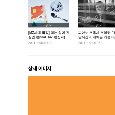
18 웨스턴스테이크 - 안심스테이크
19 몽마르뜨 - 비프까스
20 세모레스토랑 - 함박 + 돈까스
21 새나드리 - 고구마김치돈까스
읽다
읽다
22 라르고 - 생선까스
[MZ세대 특집] 먹는 일에 진
피아노 조율사 조영권 “
심인 편(feat. MZ 편집자)
양식집의 매력은 가성비
23 아저씨돈까스 - 돈까스
2021년 05월 18일
2021년 04월 06일
24 하얀풍차 - 모둠커틀릿
25 마야레스토랑 - 매콤한해물돈까스
26 가무댕댕 - 돈까스
27 케냐 - 생선까스와커피
상세 이미지
28 그릴데미그라스 - 비프까스와함박스테이크