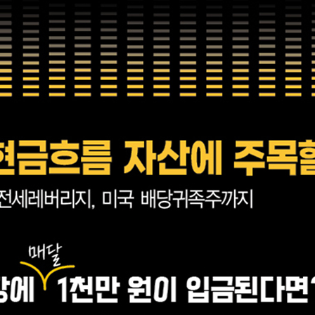
리’를 가져라
 기본원리
익률(IRR)