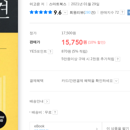
이고은
저
스마트북스
2021년 01월 29일
9.6
회원리뷰(
280
건)
판매지수 72
정가
17,500원
15,750
원
판매가
(10% 할인)
YES포인트
870원 (5% 적립)
5만원이상 구매 시 2천원 추가적립
결제혜택
카드/간편결제 혜택을 확인하세요
배송안내
배송비 : 무료
eBook
이 상품을 팔기