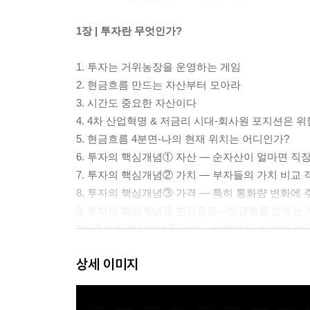
1장 | 투자란 무엇인가?
1. 투자는 거위농장을 운영하는 게임
2. 현금흐름 만드는 자산부터 모아라
3. 시간도 중요한 자산이다
4. 4차 산업혁명 & 저금리 시대-회사원 포지션은 
5. 현금흐름 4분면-나의 현재 위치는 어디인가?
6. 투자의 핵심개념① 자산 ― 순자산이 얼마면 직장
7. 투자의 핵심개념② 가치 ― 부자들의 가치 비교
8. 투자의 핵심개념③ 가격 ― 특히 통화량 변화에
9. 투자의 핵심개념④ 현금흐름―현금흐름 만드는
10. 투자의 핵심개념⑤ 보유―언제까지, 어떻게 보
상세 이미지
2장 | 자산을 늘리는 원칙
1. 현금흐름 자산 빠르게 늘리는 법