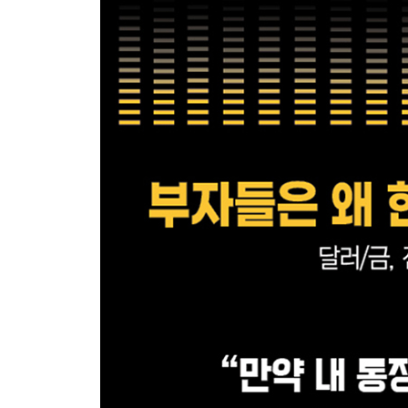
2. 자산 2배 불리기 게임과 72법칙-나만의 ‘기준금
3. 투자기준 정하는 법 ① 현금흐름할인법(DCF)의
4. 투자기준 정하는 법 ② 순현재가치(NPV)와 내부수
[심화학습] 과거 내부수익률의 의미
3장 | 현금흐름과 레버리지 다시 보기
1. 레버리지 증가는 현금흐름이다
[심화학습] 현금흐름의 종류
2. 워런 버핏과 플로트
3. 투자수익률의 함정에 주의할 것
4. 레버리지의 위험성
5. 자산 증가 시뮬레이션
[번외편] 그럼에도 불구하고 투자가 어려운 이유
4장 | 투자자의 자세