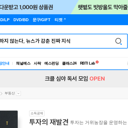
D/LP
DVD/BD
문구
/GIFT
티켓
독서유형검사
장안내
채널예스
사락
예스펀딩
클래스24
RBTI Lab
독서유형검사
크클 심야 독서 모임
OPEN
부동산
소득공제
투자의 재발견
투자는 거위농장을 운영하는