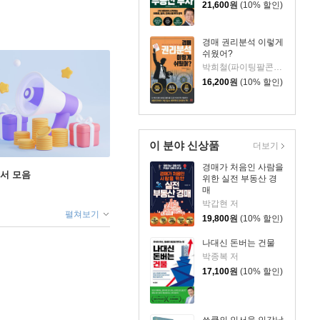
21,600
원
(10% 할인)
경매 권리분석 이렇게
쉬웠어?
박희철(파이팅팔콘) 저/송희창 감수
16,200
원
(10% 할인)
이 분야 신상품
더보기
경매가 처음인 사람을
도서 모음
위한 실전 부동산 경
매
박갑현 저
펼쳐보기
19,800
원
(10% 할인)
나대신 돈버는 건물
박종복 저
17,100
원
(10% 할인)