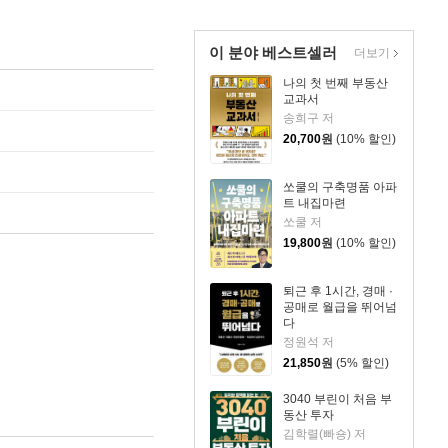
이 분야 베스트셀러
더보기
나의 첫 번째 부동산
교과서
송희구 저
20,700
원
(10% 할인)
쏘쿨의 구축명품 아파
트 내집마련
쏘쿨 저
19,800
원
(10% 할인)
퇴근 후 1시간, 경매 ·
공매로 월급을 뛰어넘
다
정원석 저
21,850
원
(5% 할인)
3040 부린이 처음 부
동산 투자
김학렬(빠숑) 저