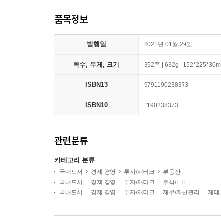
품목정보
발행일
2021년 01월 29일
쪽수, 무게, 크기
352쪽 | 632g | 152*225*30
ISBN13
9791190238373
ISBN10
1190238373
관련분류
카테고리 분류
국내도서
경제 경영
투자/재테크
부동산
국내도서
경제 경영
투자/재테크
주식/ETF
국내도서
경제 경영
투자/재테크
재무/자산관리
재테