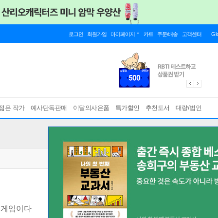
로그인
회원가입
마이페이지
카트
주문/배송
고객센터
Gl
젊은 작가
예사단독판매
이달의사은품
특가할인
추천도서
대량/법인
 게임이다