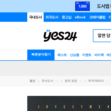
국내도서
외국도서
중고샵
eBook
크레마클럽
C
빠른분야찾기
베스트
신상품
이벤트
바이백
매
웰컴
국내도서
경제 경영
투자/재테크