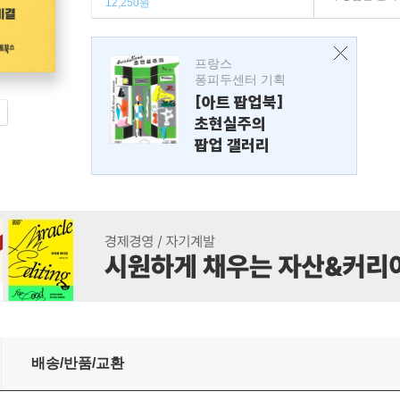
12,250원
프랑스
퐁피두센터 기획
[아트 팝업북]
초현실주의
팝업 갤러리
배송/반품/교환