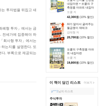
쏘쿨의 인서울 인강남
내집마련 + 쏘쿨의 구
축명품 아파트 내집마
아는 투자법을 뒤집고 새
련 세트
쏘쿨 저
42,300
원
(10% 할인)
AI가 알아서 굴려주는
「화폐형 투자」에서는 금
월급쟁이 재테크
김태형 저
. 전세가에 집중해야 하
20,700
원
(10% 할인)
. 「회사형 투자」에서는
 하는지를 설명한다. 또
쏘쿨의 구축명품 아파
본다. 부록으로 제공되는
트 내집마련
쏘쿨 저
19,800
원
(10% 할인)
이 책이 담긴
리스트
더보기
p***2
님의 리스트
주식투자