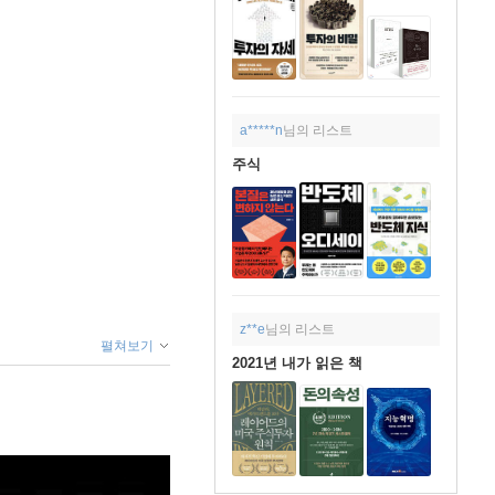
a*****n
님의 리스트
주식
z**e
님의 리스트
펼쳐보기
2021년 내가 읽은 책