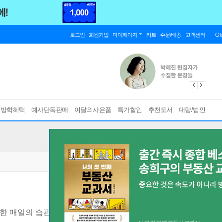
로그인
회원가입
마이페이지
카트
주문/배송
고객센터
Gl
름방학혜택
예사단독판매
이달의사은품
특가할인
추천도서
대량/법인
한 매일의 습관