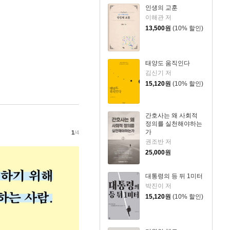
인생의 교훈
이해관 저
13,500
원
(10% 할인)
태양도 움직인다
김신기 저
15,120
원
(10% 할인)
간호사는 왜 사회적
정의를 실천해야하는
가
1
/4
권조반 저
25,000
원
대통령의 등 뒤 1미터
박진이 저
15,120
원
(10% 할인)