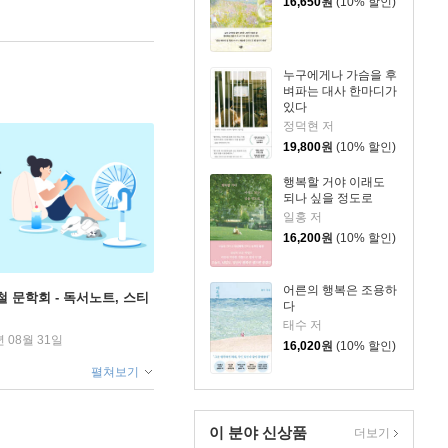
16,650
원
(10% 할인)
누구에게나 가슴을 후
벼파는 대사 한마디가
있다
정덕현 저
19,800
원
(10% 할인)
행복할 거야 이래도
되나 싶을 정도로
일홍 저
16,200
원
(10% 할인)
어른의 행복은 조용하
철 문학회 - 독서노트, 스티
다
태수 저
년 08월 31일
16,020
원
(10% 할인)
펼쳐보기
이 분야 신상품
더보기