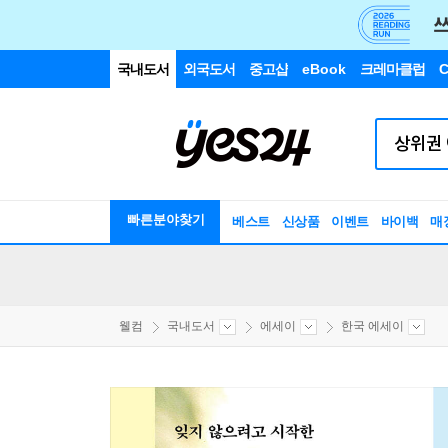
국내도서
외국도서
중고샵
eBook
크레마클럽
C
빠른분야찾기
베스트
신상품
이벤트
바이백
매
웰컴
국내도서
에세이
한국 에세이