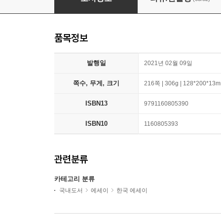
품목정보
발행일
2021년 02월 09일
쪽수, 무게, 크기
216쪽 | 306g | 128*200*13
ISBN13
9791160805390
ISBN10
1160805393
관련분류
카테고리 분류
국내도서
에세이
한국 에세이