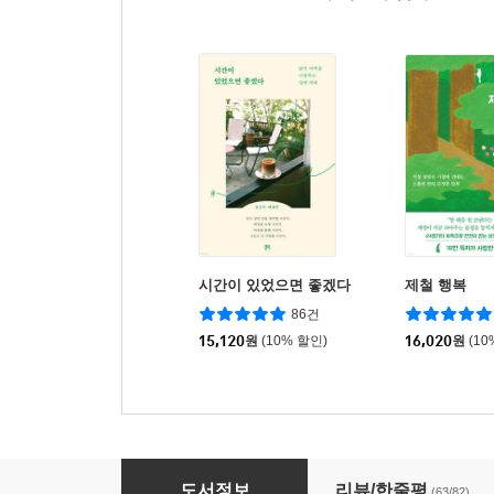
시간이 있었으면 좋겠다
제철 행복
86건
15,120
원
(10% 할인)
16,020
원
(10
기록하기로 했습니다
도서정보
리뷰/한줄평
(63/82)