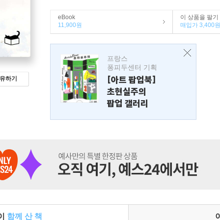
eBook
이 상품을 팔기
11,900원
매입가 3,400
프랑스
퐁피두센터 기획
[아트 팝업북]
유하기
초현실주의
팝업 갤러리
들이
함께 산 책