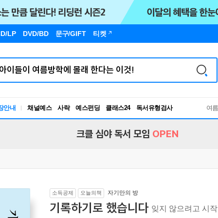
D/LP
DVD/BD
문구
/GIFT
티켓
독서유형검사
장안내
채널예스
사락
예스펀딩
클래스24
RBTI Lab
여
독서유형검사
크클 심야 독서 모임
OPEN
자기만의 방
소득공제
오늘의책
기록하기로 했습니다
잊지 않으려고 시작