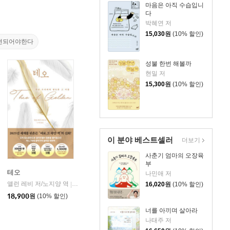
마음은 아직 수습입니
다
박혜연 저
15,030
원
(10% 할인)
견되어야한다
성불 한번 해볼까
현밀 저
15,300
원
(10% 할인)
이 분야 베스트셀러
더보기
사춘기 엄마의 오장육
부
테오
나민애 저
앨런 레비 저/노지양 역
오팬하우스
16,020
원
(10% 할인)
|
18,900
원
(10% 할인)
너를 아끼며 살아라
나태주 저