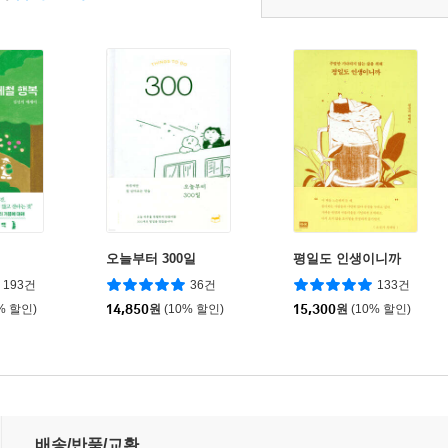
오늘부터 300일
평일도 인생이니까
193건
36건
133건
% 할인)
14,850
원
(10% 할인)
15,300
원
(10% 할인)
배송/반품/교환