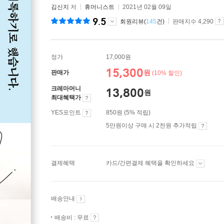
김신지
저
휴머니스트
2021년 02월 09일
9.5
회원리뷰(
145
건)
판매지수 4,290
정가
17,000원
15,300
원
판매가
(10% 할인)
크레마머니
13,800
원
최대혜택가
YES포인트
850원 (5% 적립)
5만원이상 구매 시 2천원 추가적립
결제혜택
카드/간편결제 혜택을 확인하세요
배송안내
배송비 : 무료