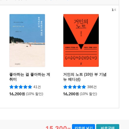
1
/4
좋아하는 걸 좋아하는 게
거인의 노트 (10만 부 기념
취미
뉴 에디션)
41건
386건
16,200
원
(10% 할인)
16,200
원
(10% 할인)
15,300
카트에 넣기
바로구매