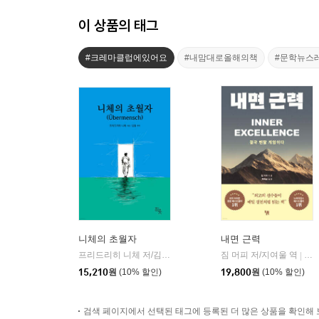
이 상품의 태그
#크레마클럽에있어요
#내맘대로올해의책
#문학뉴스
니체의 초월자
내면 근력
프리드리히 니체 저/김철 편역
히읏
짐 머피 저/지여울 역
윌북(
|
|
15,210
원
(10% 할인)
19,800
원
(10% 할인)
검색 페이지에서 선택된 태그에 등록된 더 많은 상품을 확인해 