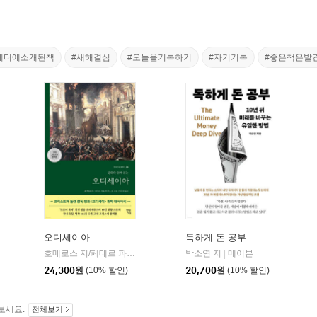
레터에소개된책
#새해결심
#오늘을기록하기
#자기기록
#좋은책은발
오디세이아
독하게 돈 공부
willbook)
호메로스 저/페테르 파울 루벤스 그림/박문재 역
박소연 저
현대지성
메이븐
|
|
24,300
원
(10% 할인)
20,700
원
(10% 할인)
보세요.
전체보기