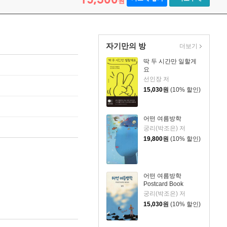
원
자기만의 방
더보기
딱 두 시간만 일할게
요
선인장 저
15,030
원
(10% 할인)
어떤 여름방학
궁리(박조은) 저
19,800
원
(10% 할인)
어떤 여름방학
Postcard Book
궁리(박조은) 저
15,030
원
(10% 할인)