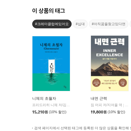
이 상품의 태그
#크레마클럽에있어요
#십대
#아직꿈을찾고있다면
니체의 초월자
내면 근력
프리드리히 니체 저/김철 편역
히읏
짐 머피 저/지여울 역
윌북(
|
|
15,210
원
(10% 할인)
19,800
원
(10% 할인)
검색 페이지에서 선택된 태그에 등록된 더 많은 상품을 확인해 