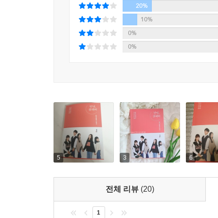
자라나는 아이돌, 클레버TV
20%
10%
일단 한 번 ‘할 수 있다’는 경험을 하고 나니까 그
“한 번에 성공하지 못할 수도 있지만, 그러면 
0%
고 하면 처음에는 ‘정말 꽃을 피우는 게 가능할까?
키즈돌이었던 것은 아니다. 커버댄스팀을 거쳐 스
0%
거라는 확신이 생기게 되는 것처럼요. 이제 남은 건
꾸준한 노력을 통해 가능성을 발견하기도 했다.
흔들리지 않고 굳건하게 나아갈 수 있어요.
연습하다가 뜻대로 되지 않아 펑펑 울기도 했다는
노력을 통해 지금의 키즈돌로 자라났듯이, 지금 각
---「가망 없는 아이에게 꿈을 심어 준 스승님」중에서
보여준다. 포기하지 않고 자신이 가진 잠재력을 끌
과정을 거쳐야 하는지 지침이 되며 실수해도 괜찮다
5
3
6
전체 리뷰
(20)
1