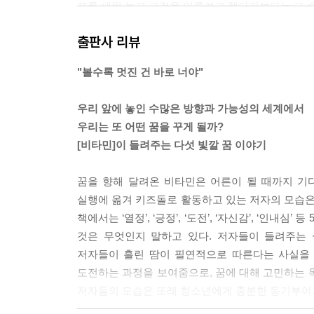
표를 세워 놓고 그것을 이루려고 했다기보다는 그 순
떨 때는 좋아하는 일을 열심히 하다 보면 어느새 나
출판사 리뷰
---「비타민 팬에서 비타민 멤버로」중에서
"볼수록 멋진 건 바로 너야"
한 번에 완벽해질 수는 없지만 한 걸음씩이라도 걷
보게 돼요. 눈에는 잘 안보이지만 손톱만큼이라도 분
우리 앞에 놓인 수많은 방향과 가능성의 세계에서
력으로 해낼 수 있다고 생각하게 됐어요.
우리는 또 어떤 꿈을 꾸게 될까?
---「노력은 배신하지 않는다」중에서
[비타민]이 들려주는 다섯 빛깔 꿈 이야기
아무리 힘들어도 열심히 하다 보면 결국 어떤 결과물
꿈을 향해 달려온 비타민은 어른이 될 때까지 기
0시간을 연습해서 4분짜리 영상 하나가 딱 만들어져
실행에 옮겨 키즈돌로 활동하고 있는 저자의 모습은 
수 있었던 거잖아요. 그 결과를 얻기 위한 긴 과정
책에서는 ‘열정’, ‘긍정’, ‘도전’, ‘자신감’, ‘
만들기 위해 더 많은 땀을 흘리게 되니까요.
것은 무엇인지 말하고 있다. 저자들이 들려주는
---「과정이 있어야 결과도 있는 거니까」중에서
저자들이 흘린 땀이 필연적으로 따른다는 사실을 
도전하는 과정을 보여줌으로, 꿈에 대해 고민하는 
비타민이 되는 것보다 비타민으로 계속 새로운 걸 
저자들의 모습은 또래 청소년에게 충분한 동기부여가 
배우고 연습해 나가면 잘할 수 있게 될 거라고 생각