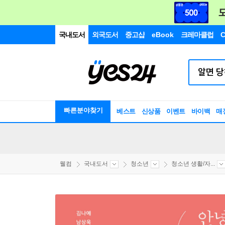
국내도서
외국도서
중고샵
eBook
크레마클럽
C
빠른분야찾기
베스트
신상품
이벤트
바이백
매
웰컴
국내도서
청소년
청소년 생활/자...