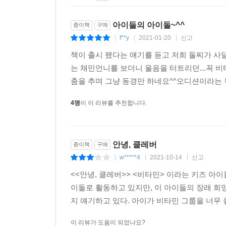
아이들의 아이돌~^^
종이책
구매
f**y
2021-01-20
신고
|
|
|
책이 출시 됐다는 얘기를 듣고 저희 둘찌가 사
는 채민언니를 보더니 울음을 터트리던...꼭 
춤을 추며 그냥 동경만 하네요^^오디션이라는 무거
4명
이 이 리뷰를 추천합니다.
안녕, 클레버
종이책
구매
w*****4
2021-10-14
신고
|
|
|
<<안녕, 클레버>> <비타민> 이라는 키즈 아이
이돌로 활동하고 있지만, 이 아이들의 장래 희망
지 얘기하고 있다. 아이가 비타민 그룹을 너무 
이 리뷰가 도움이 되었나요?