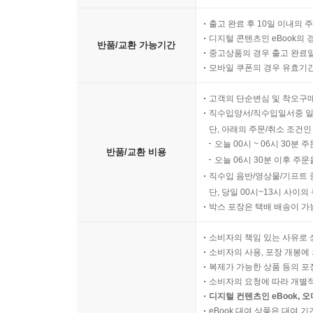
출고 완료 후 10일 이내의 
디지털 콘텐츠인 eBook의 
반품/교환 가능기간
중고상품의 경우 출고 완료일
모바일 쿠폰의 경우 유효기간(
고객의 단순변심 및 착오구
직수입양서/직수입일서중 일
단, 아래의 주문/취소 조건인
오늘 00시 ~ 06시 30분 
반품/교환 비용
오늘 06시 30분 이후 주문
직수입 음반/영상물/기프트 
단, 당일 00시~13시 사이
박스 포장은 택배 배송이 가
소비자의 책임 있는 사유로 
소비자의 사용, 포장 개봉에 
복제가 가능한 상품 등의 포장을 
소비자의 요청에 따라 개별
디지털 컨텐츠인 eBook, 
eBook 대여 상품은 대여 기