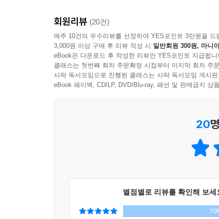
어요. 그래서 여전히 어렵고 힘든 점들이 있긴 하지만
남들과 달라도 괜찮아, 좋아하는 일이라면!
---「반짝이는 무대가 전부인 줄 알았는데」중에서
회원리뷰
(20건)
무조건 공부만이 길일까요?
매주 10건의 우수리뷰를 선정하여 YES포인트 3만원을 드
그런데 아무리 여러 번 반복해도 유난히 잘 안 되는 
3,000원 이상 구매 후 리뷰 작성 시
일반회원 300원, 마니아
아직 꿈을 찾지 못한 10대들에게 ‘나만의 길’을 권
하지요. 하지만 ‘어? 이거 안 되네. 포기해야지’
eBook은 다운로드 후 작성한 리뷰만 YES포인트 지급됩니
있어요! ‘채민아, 너는 할 수 있어! 노력하면 꼭 
클래스는 첫번째 회차 주문확정 시점부터 마지막 회차 주문
어른들은 무조건 공부하라는 말만을 반복하고 아이
사락 독서모임으로 진행된 클래스는 사락 독서모임 게시판
많아요!
‘꿈’에 대해 생각해볼 시간과 기회가 많지 않다.
eBook 페이백, CD/LP, DVD/Blu-ray, 패션 및 판매금
---「마법의 주문으로 해낼 수 있어요」중에서
괜찮은 것인지에 대한 물음을 던지게 된다. 이 책은
가득하다. ‘학교-학원-집’만을 오가는 평범한 1
무엇이든 해보기 전에는 아직 내가 뭘 할 수 있고 
20
명
의식을 전한다. 키즈돌로서 일찍 사회생활을 시작
그동안 몰랐던 새로운 세계가 열릴 수도 있으니까요.
것이다. 저자는 자신과 같은 10대 친구들에게 공부
그렇게 하다 보면 결국 원하는 걸 이루는 순간이 오
자신만의 길을 발견하여 시도해볼 수 있도록 돕는
---「나는 뭘 제일 좋아하지?」중에서
활기차게 보내는 계기가 되어 줄 것이다.
저는 저에게 타고난 재능이 많다고 생각하진 않아요.
처음부터 완벽한 사람은 없어
게 되었어요. 무엇이든 노력하면 그만큼 보상이 
별점별로 리뷰를 확인해 보세
걸어 나가는 인내심과 끈기, 거기에 나만의 색깔이 
70
“시도를 해야 작은 가능성이라도 생기잖아요”
---「소심한 성격 속에서 발견한 적성」중에서