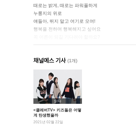
때로는 밝게, 때로는 파워풀하게
누룽지의 위로
얘들아, 뛰지 말고 여기로 모여!
행복을 전하며 행복해지고 싶어요
꼭 어른이 되길 기다려야 할까요?
2. 조금 느려도 괜찮아요!
채널예스 기사
언제나 웃음 많은 발랄 요정, 긍정 시윤
(1개)
비타민과 작별 아닌 작별의 날
비타민 팬에서 비타민 멤버로
나는 왜 친구들보다 느릴가?
노력은 배신하지 않는다
읽다
시원한 바람 부는 곳으로 달리자
<클레버TV> 키즈돌은 어떻
게 탄생했을까
서로의 웃음이 되어 주는 우리
2021년 02월 22일
잘하고 싶은 게 생겼어요