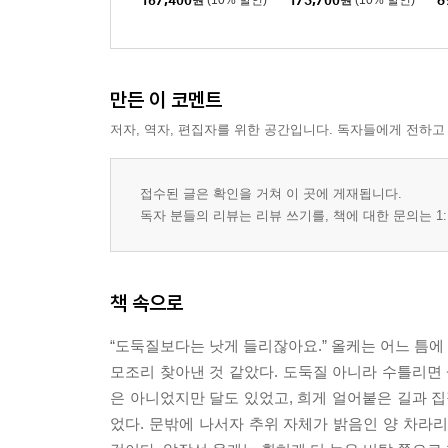
167,400
원
(10% 할인)
173,700
원
(10% 할인)
8
만든 이 코멘트
저자, 역자, 편집자를 위한 공간입니다. 독자들에게 전하고
접수된 글은 확인을 거쳐 이 곳에 게재됩니다.
독자 분들의 리뷰는 리뷰 쓰기를, 책에 대한 문의는 1:
책 속으로
“도둑질보다는 낫게 들리잖아요.” 올케는 어느 틈에 
모조리 찾아낸 것 같았다. 도둑질 아니라 수틀리면 
은 아니었지만 달도 있었고, 희게 얼어붙은 길과 집
었다. 문밖에 나서자 추위 자체가 밝음인 양 차라