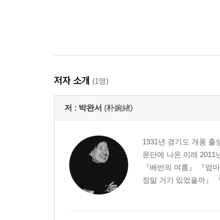
저자 소개
(1명)
저 :
박완서
(朴婉緖)
1931년 경기도 개풍 
문단에 나온 이래 201
『배반의 여름』 『엄마
정말 거기 있었을까』 『