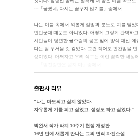
것이다. 앞장선 올케는 힁허케 더 높은 비탈 쪽으로
---「꿈꿨네, 다시는 꿈꾸지 않기를」중에서
나는 이불 속에서 외롭게 절망과 분노로 치를 떨었다
인민군대 때문도 아니었다. 어떻게 그렇게 완벽하고
시민들이 당면한 굶주림의 공포 앞에 양식 대신 예
다는 덜 무서울 것 같았다. 그건 적어도 인간임을 
상이었다. 어쩌자고 우리 식구는 이런 끔찍한 세상에
---「임진강만은 넘지 마」중에서
기저귀를 구들장에 말리는 것보다는 밖에다 내 너는 
출판사 리뷰
에서 무료한 낮 시간을 보내다가 그 마을에 감도는 
에서 꽃망울이 부푸는 것을 보았다. 목련나무였다.
“나는 마모되고 싶지 않았다.
얼마나 걷잡을 수 없이 부풀어 오르리라는 걸 알고 있
자유롭게 기를 펴고 싶었고, 성장도 하고 싶었다.”
는 비명이 새어 나왔다. 그러나 실은 나무를 의인화
무나 참혹한 인간이 저지른 미친 짓에 대한 경악의 
박완서 작가 타계 10주기 헌정 개정판
---「미친 백목련」중에서
16년 만에 새롭게 만나는 그의 연작 자전소설