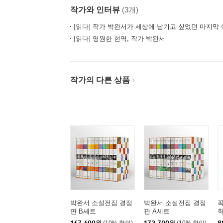
작가와 인터뷰
(3개)
[읽다]
작가 박완서가 세상에 남기고 싶었던 마지막 이
[읽다]
영원한 현역, 작가 박완서
작가의 다른 상품
박완서 소설전집 결정
박완서 소설전집 결정
꼭
판 B세트
판 A세트
학