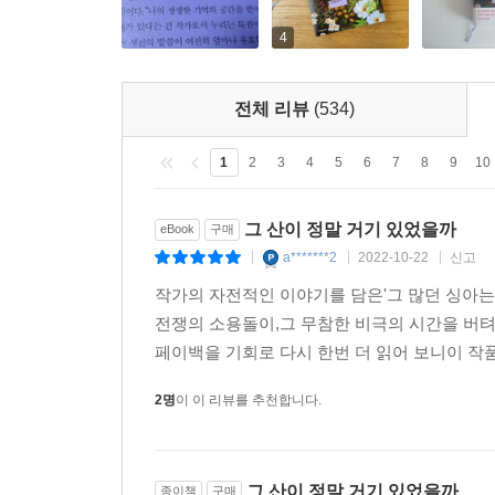
이번 개정판에는 기존 판에 실려 있던 문학평론가 고
4
이끌고 있는 정이현 작가, 김금희 작가의 글과 정
새로운 이야기를 써내려가는 작가들과 지금 다시 박
전체 리뷰
(534)
『그 산이 정말 거기 있었을까』가 보여주는 것은
1
2
3
4
5
6
7
8
9
10
살아남은 자들의 연대의 역사가 있었다는 것 역시
뒤틀린 전쟁통이자 죽은 오빠를 애도할 여유와 시
비상약을 내어주는 구렁재 마님의 따쓰함이, 서둘지
그 산이 정말 거기 있었을까
eBook
구매
a*******2
2022-10-22
신고
|
|
|
선생님 작품에서 산은 황폐화된 전장의 도시에서 밀려
작가의 자전적인 이야기를 담은'그 많던 싱아는
삶의 비참에 갇혀 채 울지조차 못했던 자리다. 
전쟁의 소용돌이,그 무참한 비극의 시간을 버텨
구렁재 마님의 인정스러운 그늘이 있는 자리다. 
페이백을 기회로 다시 한번 더 읽어 보니이 작품
수수께끼처럼, 때론 다정한 농담처럼 들린다. 그 산
삶이 버거워 바들바들 떨고 있는 사람에게 “자기
2명
이 이 리뷰를 추천합니다.
인간이고자 하는 존재들의 형형한 의지가. 그러니 
건너 돌아오는 근숙 언니가 부교(浮橋) 한가운데를 
― 지금 다시 박완서를 읽으며, 「서둘지 말고 천천
그 산이 정말 거기 있었을까
종이책
구매