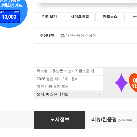
미리보기
사이즈비교
카드뉴스
공
수상내역
대산문학상 수상작
뮤지컬 〈휴남동 서점〉X 황보름 작가 북토크
2026 젊은 작가 1위 : 청예
기간 한정 특가 도서
오직, 예스24에서만
그 산이 정말 거기 있었을까
도서정보
리뷰/한줄평
(534/806)