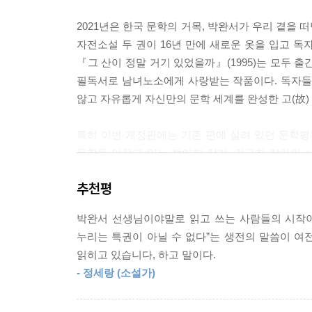
나는 이 마을로 들어설 때 아이들한테 배운 대로 게
2021년은 한국 문학의 거목, 박완서가 우리 곁을 
기저기 찔리기도 하면서 그것들을 집까지 가져와 맨간
자전소설 두 권이 16년 만에 새로운 옷을 입고 독
어 보는 싱싱한 고기 맛인지 몰랐다. 온몸에 남아 
『그 산이 정말 거기 있었을까』(1995)는 모두 
정복하고 속살을 배가 터지게 탐했다. 그 후 몇십 
필독서로 남녀노소에게 사랑받는 작품이다. 독자들의 
---「미친 백목련」중에서
않고 자유롭게 자신만의 문학 세계를 완성한 고(故
엄마가 자랑스럽게 거들면서 걸어 보라고 오빠를 격
특히 이번 개정판에는 기존 판에 실려 있던 문학평론
가 눈시울을 붉혔다. 한 번 더 걸어 볼까? 이번엔 
문학을 이끌고 있는 정이현 작가, 김금희 작가의 
여하고 있는 식구 수를 세었다. 열두 명 그대로였다
10년이 흐른 지금 그의 뒤를 이어 새로운 이야기를
채는 것 같았다. 열두 명이라면 다 제 속으로 난 자
추천평
배경인 1940년대와 1950년대의 작가 박완서 사
하물며 사촌 시누이 하나쯤 안 보이는 게 눈에 들어
박완서 선생님이야말로 읽고 쓰는 사람들의 시작이
『그 많던 싱아는 누가 다 먹었을까』의 후속작이
그랬었구나. 나는 그제야 내 집으로 돌아왔다는 것
누리는 특권이 아닐 수 없다”는 생전의 말씀이 여
박완서가 생전에 가장 사랑했던 작품
있었다고, 명서가 나한테는 다녀갔노라고는 말하지 
읽히고 있습니다, 하고 말이다.
천상 이야기꾼, 박완서가 기록한 세월의 문장들
거니까.
- 정세랑 (소설가)
---「때로는 쭉정이도 분노한다」중에서
『그 산이 정말 거기 있었을까』는 박완서의 연작 