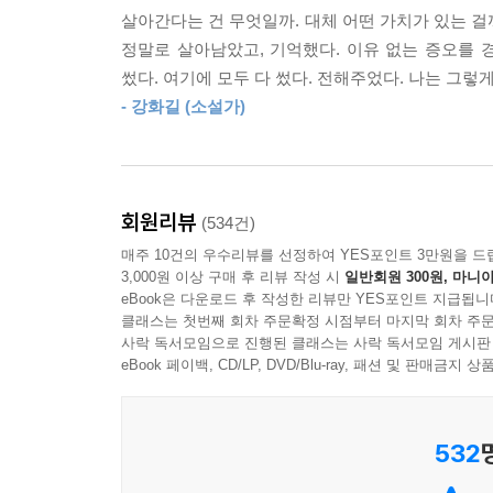
자기 고백을 담고 있다. 작중 주인공 ‘나’가 스무
난 그게 조금도 싫지 않았다. 걱정도 됐지만 전혀 
살아간다는 건 무엇일까. 대체 어떤 가치가 있는 걸
공포스러운 이념 전쟁의 현장을 생생하게 묘사하면
긋지긋했다. 엄마는 외아들을 잃었으니 앞으로 무슨 
정말로 살아남았고, 기억했다. 이유 없는 증오를 
삶의 공간을 생생하고도 눈물겹게 그려낸 이 작품은
만, 나에겐 얼마든지 행복할 수 있는 가능성이 열려
썼다. 여기에 모두 다 썼다. 전해주었다. 나는 그렇게
사랑했던 작품으로 남아 있다.
간만에 내 안에서 삶의 의욕이 쾌적하게 기지개를 켜
- 강화길 (소설가)
다. 미치게 젊은 나이였다.
전후 한국의 휘몰아치는 격변기 속에서 처참하게
---「겨울나무」중에서
받는다. “소설로 그린 자화상”이라는 부제에 딱
체험이 기록물이 될 수 있음을 보여준 작품이다.
나는 친구를 사귀는 데 있어서도 열심히 수다를 떨
회원리뷰
(534건)
하는 친구가 아주 없었던 건 아니지만 어느 시기만 
매주 10건의 우수리뷰를 선정하여 YES포인트 3만원을 드
박완서만의 촌철살인적 태도, 생생한 묘사
지는 확실하지 않다. 늘 붙어 다니고 청소 시간이 
3,000원 이상 구매 후 리뷰 작성 시
일반회원 300원, 마니아
뒤틀린 시대에서 살아남은 한 여성의 이야기
eBook은 다운로드 후 작성한 리뷰만 YES포인트 지급됩니
소외되면 상처 받는 게 여학교 때 으레 경험하는 교
클래스는 첫번째 회차 주문확정 시점부터 마지막 회차 주문
앞에 가고 있으면 일부러 걸음을 늦춰서라도 같이 
사락 독서모임으로 진행된 클래스는 사락 독서모임 게시판
전쟁 직후 한국의 참혹한 현장을 생생하게 그려내
신경 쓰는 걸 극도로 싫어하는 지독한 이기주의로 
eBook 페이백, CD/LP, DVD/Blu-ray, 패션 및 판매금
감수성이 강한 (작가 자신이기도 한) 스무 살의 ‘
적으로 바뀌는 전쟁의 한복판에서 스무 살의 박완서는
---「문밖의 남자들」중에서
532
오빠가 다리에 입은 총상으로 피난길에 오르지 못
가족의 이야기를 담고 있다. 그녀가 전쟁 속에서 