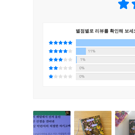
유지하기 위해, 인간적인 존엄을 최소한이라도 지키
하게 된다. 1951년부터 1953년까지 피할 수 
자전소설이자 가족소설이며 여성소설이다.
별점별로 리뷰를 확인해 보세
내가 살아온 세월은 물론 흔하디흔한 개인사에 속
짤 수가 없었다. 그 부분은 개인사인 동시에 동시
11%
하여 부끄러움을 무릅쓰고 펼쳐 보인다. ‘우리가
1%
눈부시고 망각의 힘은 막강하여, 정말로 그런 모
0%
저려 오곤 했던 것도 쓰는 동안에 힘들었던 일 중의
0%
― 「작가의 말」 중에서
고(故) 김윤식, 이남호 선생 작품 해설,
소설가 정이현, 김금희 서평 수록!
지금 당신이 놓쳐서는 안 되는 한국 문학의 수작
박완서의 삶에서 비롯된 진정한 문학의 맛