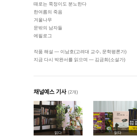
때로는 쭉정이도 분노한다
한여름의 죽음
겨울나무
문밖의 남자들
에필로그
작품 해설 ― 이남호(고려대 교수, 문학평론가)
지금 다시 박완서를 읽으며 ― 김금희(소설가)
채널예스 기사
(2개)
읽다
읽다