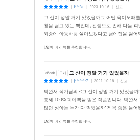
i****a
2023-10-16
신고
|
|
|
『그 산이 정말 거기 있었을까』는 흘러가는 거대
그 산이 정말 거기 있었을까그 어떤 육이오때를
작품이자 전쟁 속에서 느낀 인간에 대한 환멸, 가
활을 담고 있는 책인데, 전쟁으로 인해 다들 
그녀만의 단단하고도 노련한 문장들로 형형하게 
와중에 아등바등 살아보겠다고 남에집을 털어먹는
불태우던 그녀의 시작이 이 소설에 담겨 있다. 소설
살려 성장하겠노라 다짐하는 그녀의 모습에서 약동하
1명
이 이 리뷰를 추천합니다.
년이 지난 지금까지도 명작으로 남아 있는 이유이자,
후배 작가들에게 든든한 희망이 되는 그녀의 책을 
그 산이 정말 거기 있었을까
eBook
구매
j*******7
2021-10-18
신고
|
|
|
박완서 작가님의 <그 산이 정말 거기 있었을까
통해 100% 페이백을 받은 작품입니다. 박완서
많던 싱아는 누가 다 먹었을까' 제목 쯤은 들어봤
1명
이 이 리뷰를 추천합니다.