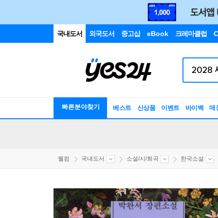
국내도서
외국도서
중고샵
eBook
크레마클럽
C
빠른분야찾기
베스트
신상품
이벤트
바이백
매
웰컴
국내도서
소설/시/희곡
한국소설