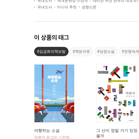
국내도서
국내문학상 수상작
네티즌 추천 한국의 대표작
국내도서
미디어 추천
경향신문
이 상품의 태그
#김금희의책보람
#책읽아웃
#성장소설
#전쟁속
여행하는 소설
그 산이 정말 거기 있었
을까
장류진,윤고은,기준영,김금희,이장욱,김애란,천선란 공저
창비
|