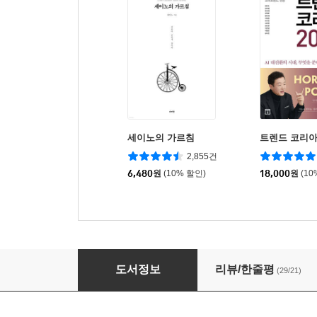
세이노의 가르침
트렌드 코리아 
2,855건
6,480
원
(10% 할인)
18,000
원
(10
테슬라 쇼크
도서정보
리뷰/한줄평
(29/21)