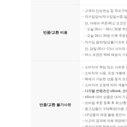
고객의 단순변심 및 착오구
직수입양서/직수입일서중 일
단, 아래의 주문/취소 조건인
오늘 00시 ~ 06시 30분 
반품/교환 비용
오늘 06시 30분 이후 주문
직수입 음반/영상물/기프트 
단, 당일 00시~13시 사이
박스 포장은 택배 배송이 가
소비자의 책임 있는 사유로 
소비자의 사용, 포장 개봉에 
복제가 가능한 상품 등의 포장을 
소비자의 요청에 따라 개별
디지털 컨텐츠인 eBook, 
eBook 대여 상품은 대여 기
모바일 쿠폰 등록 후 취소/환
반품/교환 불가사유
중고상품이 구매확정(자동 
LP상품의 재생 불량 원인이 기
시간의 경과에 의해 재판매가
전자상거래 등에서의 소비자