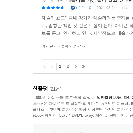
테슬라를 가장 빨리 알고 싶다면,
종이책
구매
r********0
2021-08-24
신고
|
|
|
테슬라 쇼크? 국내 작가가 테슬라라는 주제를 들
니, 엄청난 책인 것 같은 느낌이 든다. 아니
보를 듣고, 인지하고 있다. 세부적으로 테슬라의
이 리뷰가 도움이 되었나요?
1
2
한줄평
(21건)
1,000원 이상 구매 후 한줄평 작성 시
일반회원 50원, 마니
eBook은 다운로드 후 작성한 리뷰만 YES포인트 지급됩니
클래스는 첫번째 회차 주문확정 시점부터 마지막 회차 주문
eBook 페이백, CD/LP, DVD/Blu-ray, 패션 및 판매금