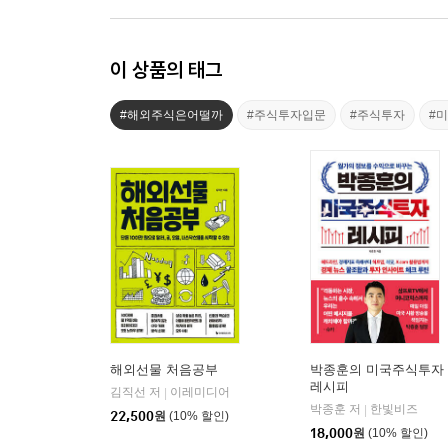
이 상품의 태그
#해외주식은어떨까
#주식투자입문
#주식투자
#
해외선물 처음공부
박종훈의 미국주식투자
레시피
김직선 저
이레미디어
|
박종훈 저
한빛비즈
|
22,500
원
(10% 할인)
18,000
원
(10% 할인)