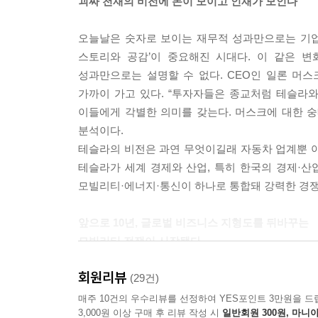
괴짜 천재의 비전에 돈이 모이고 인재가 모인다
오늘날은 숫자로 보이는 재무적 성과만으로는 기업
스토리와 공감’이 중요해진 시대다. 이 같은 
성과만으로는 설명할 수 없다. CEO인 일론 머
가까이 가고 있다. “투자자들은 종교처럼 테슬라
이들에게 각별한 의미를 갖는다. 머스크에 대한 숭배
분석이다.
테슬라의 비전은 과연 무엇이길래 자동차 업계뿐 
테슬라가 세계 경제와 산업, 특히 한국의 경제·산업
모빌리티·에너지·통신이 하나로 통합돼 강력한 경쟁력
앞으로 10년, 글로벌 비즈니스 지형도를 뒤바꾸는
모빌리티 전쟁이 시작됐다
회원리뷰
테슬라는 단순히 전기차 회사가 아니다. 전기차는
(29건)
머물지 않으며, 궁극적으로 대부분 산업군에서 동시
매주 10건의 우수리뷰를 선정하여 YES포인트 3만원을 드
3,000원 이상 구매 후 리뷰 작성 시
일반회원 300원, 마니아
과거 애플 아이폰의 등장으로 촉발된 우리 삶과 