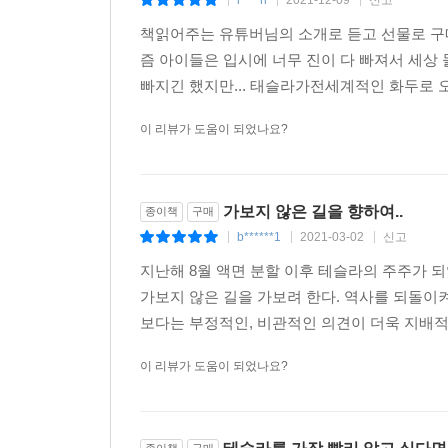
i****h
2021-12-09
신고
|
|
|
책읽어주는 유튜버님의 소개로 듣고 선물로 구매
즘 아이들은 입시에 너무 진이 다 빠져서 세상
빠지긴 했지만... 태슬라가전세계적인 화두로 오
이 리뷰가 도움이 되었나요?
가보지 않은 길을 향하여..
종이책
구매
b******1
2021-03-02
신고
|
|
|
지난해 8월 액면 분할 이후 테슬라의 주주가 되
가보지 않은 길을 가보려 한다. 역사를 되돌이
보다는 부정적인, 비관적인 의견이 더욱 지배적이
이 리뷰가 도움이 되었나요?