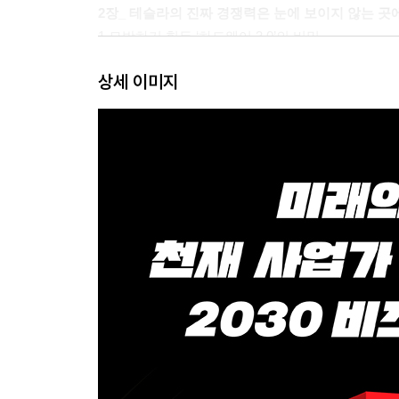
2장_ 테슬라의 진짜 경쟁력은 눈에 보이지 않는 곳
1 모방하기 힘든 ‘하드웨어 3.0’의 비밀
2 테슬라는 제조업의 본질까지 꿰뚫고 있다
상세 이미지
3 테슬라 파워트레인·주행 성능의 경쟁력
4 일류 설계 능력이 결정적 차이를 만든다
5 테슬라발 제조 혁명
3장_ 모빌리티 혁명을 주도하는 테슬라, 그리고 나
1 금방 오지 않을 자율주행 시대에 왜 테슬라 기술
2 엔비디아·ARM 연합
3 모빌아이·무빗·인텔 연합
4 GM·도요타·폴크스바겐
4장_ 모든 것은 리더에게 달렸다
1 잡스 이후 최고의 비저너리 CEO 머스크
2 좌절·실패와 자기모순, 어떤 위대한 인간의 전제
3 슈퍼 엔지니어의 힘