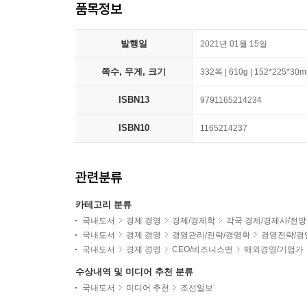
품목정보
발행일
2021년 01월 15일
쪽수, 무게, 크기
332쪽 | 610g | 152*225*30
ISBN13
9791165214234
ISBN10
1165214237
관련분류
카테고리 분류
국내도서
경제 경영
경제/경제학
각국 경제/경제사/전망
국내도서
경제 경영
경영관리/전략/경영학
경영전략/경
국내도서
경제 경영
CEO/비즈니스맨
해외경영/기업가
수상내역 및 미디어 추천 분류
국내도서
미디어 추천
조선일보