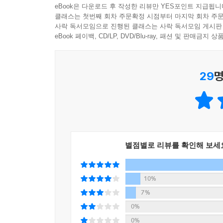
eBook은 다운로드 후 작성한 리뷰만 YES포인트 지급됩니
컴퓨터가 우리 손 안의 전화기 안으로 들어온 이후
클래스는 첫번째 회차 주문확정 시점부터 마지막 회차 주문
예가 노키아다. 세계 시장의 40%를 장악했던 ‘피처
사락 독서모임으로 진행된 클래스는 사락 독서모임 게시판
노키아의 휴대전화 사업부는 MS에 매각되면서 공
eBook 페이백, CD/LP, DVD/Blu-ray, 패션 및 판매금
지금도 테슬라발 충격을 애써 축소하거나 무시하려는
바뀌는 세상이 오고 있다. 그러면 어떤 일이 벌
29
명
스마트폰의 등장 때보다 훨씬 더 크고 다양한 서비
이것이 바로 ‘모빌리티 혁명’이다.
테슬라가 ‘자동차의 애플’이 된다면
‘자동차의 구글과 삼성’이 될 곳은 어디인가?
별점별로 리뷰를 확인해 보세
테슬라가 자동차 업계의 애플 같은 존재로 계속 
안드로이드를 탑재한 뛰어난 제품을 만들어 살아남고
있다. 모빌리티 혁명이 제조·에너지·통신·서비스·A
10%
내 사라지는 기업, 그리고 뜨는 기업이 생겨날 것이
7%
것이다. 자신들이 자동차 업계의 구글 안드로이드 
0%
‘테슬라 쇼크’는 한국의 4대 그룹, 즉 삼성·현대
0%