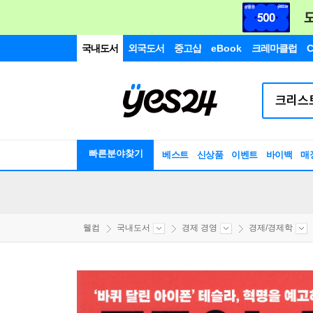
국내도서
외국도서
중고샵
eBook
크레마클럽
C
빠른분야찾기
베스트
신상품
이벤트
바이백
매
웰컴
국내도서
경제 경영
경제/경제학