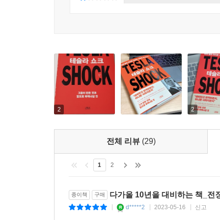
업계에는 ‘대비하고 반격하든지 아니면 망하든지, 둘
한 개인이 만들어낸 꿈이 산업과 사회를 바꾼다
‘잡스 이후 최고의 비저너리 CEO 일론 머스크’
테슬라 쇼크에 맞서기 위해선 어떻게 해야 할까? 
할 중요한 시사점을 풀어간다. 한때 사기꾼과 프런티
어떻게 오늘날 세계 최고의 비즈니스 혁신가가 되었
무서운 실행력, 실행을 가능케 하는 강력한 기술 리
2
2
미래는 예측하는 게 아니라 만들어가는 것이라고들
지금 우리가 무엇을 어떻게 해야 할지 힌트를 얻을 
전체 리뷰
(29)
1
2
다가올 10년을 대비하는 책_전
종이책
구매
d*****2
2023-05-16
신고
|
|
|