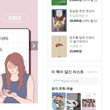
23,400
원
(10% 할인)
한살림 추천 면요리
한살림연합 저
18,000
원
(10% 할인)
참치를 알면 인생이
더 즐거워진다
이효중 저
15,000
원
이 책이 담긴
리스트
더보기
r******n
님의 리스트
음악,문화,예술