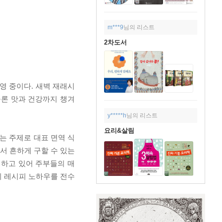
m***9
님의 리스트
2차도서
영 중이다. 새벽 재래시
물론 맛과 건강까지 챙겨
y*****h
님의 리스트
요리&살림
는 주제로 대표 면역 식
에서 흔하게 구할 수 있는
개하고 있어 주부들의 매
의 레시피 노하우를 전수