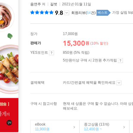
음연주
저
길벗
2021년 01월 11일
9.8
가정 살림 top
회원리뷰(
64
건)
베스트
정가
17,000원
15,300
원
판매가
(10% 할인)
YES포인트
850원 (5% 적립)
5만원이상 구매 시 2천원 추가적립
결제혜택
카드/간편결제 혜택을 확인하세요
구매 시 참고사항
현재 새 상품은 구매 할 수 없습니다. 아래 
해보세요.
eBook
중고상품 (13개)
11,900원
12,400원 ~