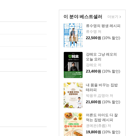
이 분야 베스트셀러
더보기
류수영의 평생 레시피
류수영 저
22,500
원
(10% 할인)
걍레오 그냥 레오의
오늘 요리
강레오 저
23,400
원
(10% 할인)
내 몸을 바꾸는 집밥
테라피
박용우,김영아 저
21,600
원
(10% 할인)
어른도 아이도 다 잘
먹는 집밥 레시피
권예은(츄릅) 저
19,800
원
(10% 할인)