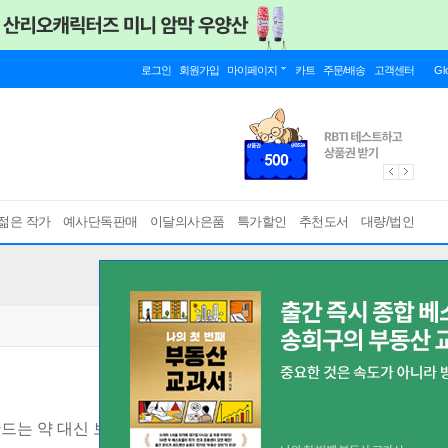
로그인
회원가입
마이페이지
카트
주문/배송
고객센터
Gl
젊은 작가
예사단독판매
이달의사은품
특가할인
추천도서
대량/법인
드는 약 대신 보약 밥상