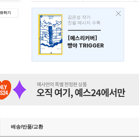
유하기
김은성 작가
친필 메시지 수록
---------------
[예스리커버]
빵야 TRIGGER
배송/반품/교환