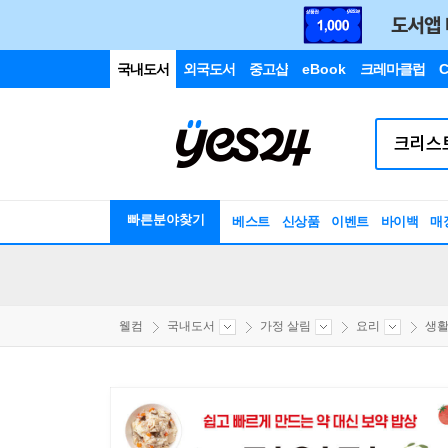
국내도서
외국도서
중고샵
eBook
크레마클럽
C
빠른분야찾기
베스트
신상품
이벤트
바이백
매
웰컴
국내도서
가정 살림
요리
생