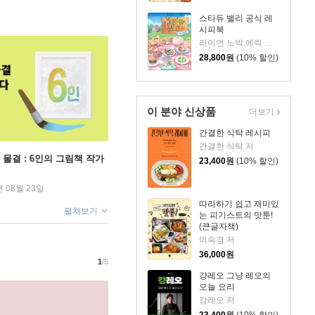
스타듀 밸리 공식 레
시피북
라이언 노박,에릭 바론(컨선드에이프) 저/정연주 역
28,800
원
(10% 할인)
이 분야 신상품
더보기
간결한 식탁 레시피
간결한 식탁 저
 물결 : 6인의 그림책 작가
23,400
원
(10% 할인)
년 08월 23일
따라하기 쉽고 재미있
펼쳐보기
는 피기스트의 맛툰!
(큰글자책)
이숙경 저
36,000
원
1
/5
걍레오 그냥 레오의
오늘 요리
강레오 저