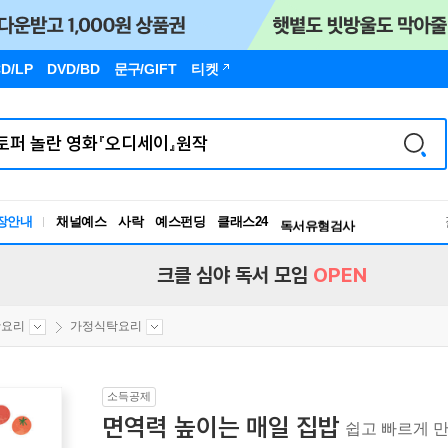
D/LP
DVD/BD
문구
/GIFT
티켓
장안내
채널예스
사락
예스펀딩
클래스24
독서유형검사
RBTI Lab
독서유형검사
크클 심야 독서 모임
OPEN
활요리
가정식탁요리
소득공제
면역력 높이는 매일 집밥
쉽고 빠르게 만