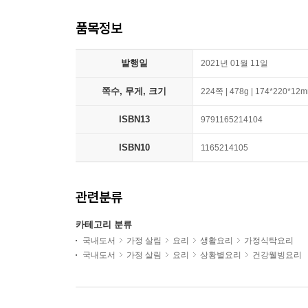
품목정보
발행일
2021년 01월 11일
쪽수, 무게, 크기
224쪽 | 478g | 174*220*12
ISBN13
9791165214104
ISBN10
1165214105
관련분류
카테고리 분류
국내도서
가정 살림
요리
생활요리
가정식탁요리
국내도서
가정 살림
요리
상황별요리
건강웰빙요리