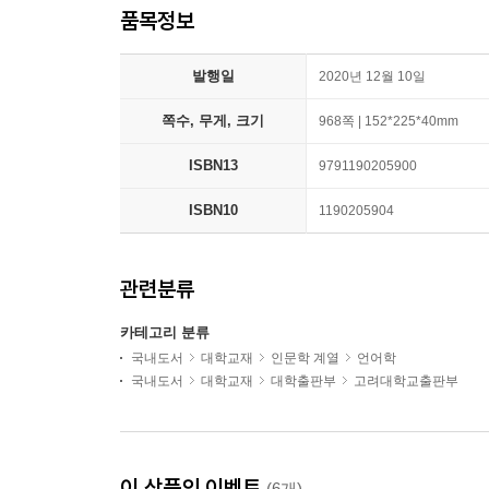
품목정보
발행일
2020년 12월 10일
쪽수, 무게, 크기
968쪽 | 152*225*40mm
ISBN13
9791190205900
ISBN10
1190205904
관련분류
카테고리 분류
국내도서
대학교재
인문학 계열
언어학
국내도서
대학교재
대학출판부
고려대학교출판부
이 상품의 이벤트
(6개)