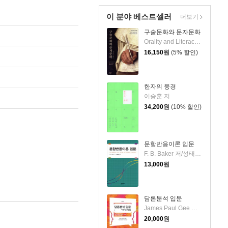
이 분야 베스트셀러
더보기
구술문화와 문자문화
Orality and Literacy 저/임명진 역
16,150
원
(5% 할인)
한자의 풍경
이승훈 저
34,200
원
(10% 할인)
문항반응이론 입문
F. B. Baker 저/성태제 편역
13,000
원
담론분석 입문
James Paul Gee 저/이수원 등역
20,000
원