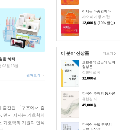
이제는 다중언어다
샤오 레이 왕 저/한정호 역
12,600
원
(10% 할인)
이 분야 신상품
더보기
원한 혜택
표현론적 접근의 단어
년 08월 13일
형성론
정한데로 저
펼쳐보기
32,000
원
한국어 주어의 통사론
유현경 저
45,000
원
에 출간된 『구조에서 감
. 먼저 저자는 기호학의
스 기호학의 기원과 인식
한국어 문법 연구의
교학과 상장