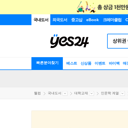
국내도서
외국도서
중고샵
eBook
크레마클럽
C
빠른분야찾기
베스트
신상품
이벤트
바이백
매
웰컴
국내도서
대학교재
인문학 계열