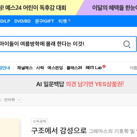
D/LP
DVD/BD
문구
/GIFT
티켓
독서유형검사
RBTI Lab
장안내
채널예스
사락
예스펀딩
클래스24
독서유형검사
여
AI 일문백답
의견 남기면 YES상품권!
언어학
소득공제
구조에서 감성으로
그레마스의 기호학 및