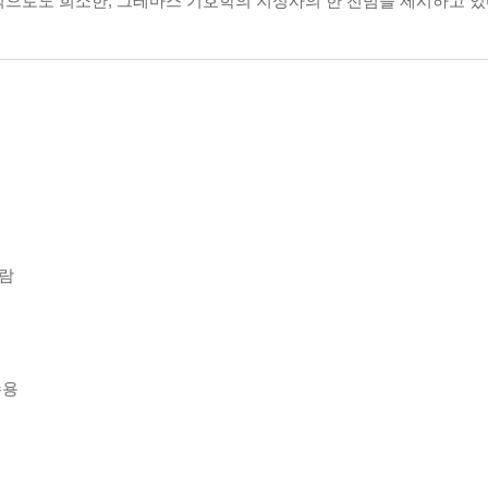
적으로도 희소한, 그레마스 기호학의 지성사의 한 전범을 제시하고 있
일람
수용