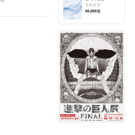
다.
유현경 편
60,000
원