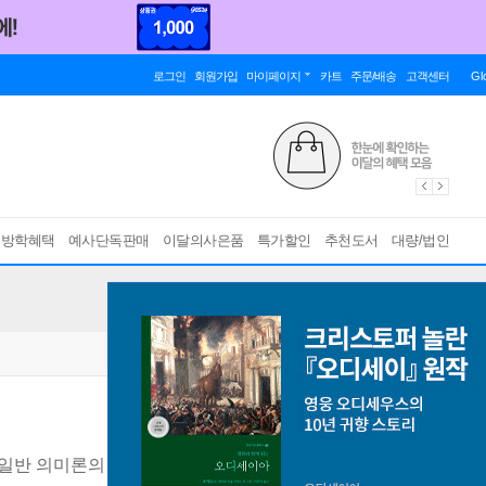
로그인
회원가입
마이페이지
카트
주문/배송
고객센터
Gl
름방학혜택
예사단독판매
이달의사은품
특가할인
추천도서
대량/법인
 일반 의미론의 연구