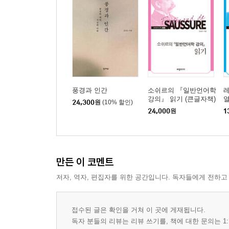
2. 동위소와 담화의 의미론적 층위 사이에 존재하
3. 동위소 개념의 적용―김수영의 시 〈풀〉과 폴 
제8장 기호학적 사각형
1. 기본 가설
2. 브뢴달의 대립 범주 구조
3. 기호학적 사각형의 인식론적 한계
4. 기호학적 사각형의 메타언어적 위상
풍경과 인간
소쉬르의 『일반언어학
5. 자연과 문화의 이분법과 기호학적 사각형
강의』 읽기 (큰글자책)
24,300
원
(10% 할인)
제9장 현대 의미론의 시각에서 본 그레마스의 일반
24,000
원
1
1. 《구조 의미론》의 인식론적 인간학적 정초
2. 구조 의미론의 보편주의
3. 그레마스의 일반 의미론 ― 사전 모델과 백과사
만든 이 코멘트
4. 텍스트의 합리성과 해석의 정치학
저자, 역자, 편집자를 위한 공간입니다. 독자들에게 전하고
제3부 서사 기호학
접수된 글은 확인을 거쳐 이 곳에 게재됩니다.
제10장 발화체와 표층의 서술 통사론
독자 분들의 리뷰는 리뷰 쓰기를, 책에 대한 문의는 1: