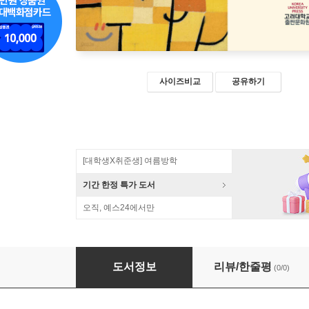
사이즈비교
공유하기
[대학생X취준생] 여름방학
기간 한정 특가 도서
오직, 예스24에서만
구조에서 감성으로
도서정보
리뷰/한줄평
(0/0)