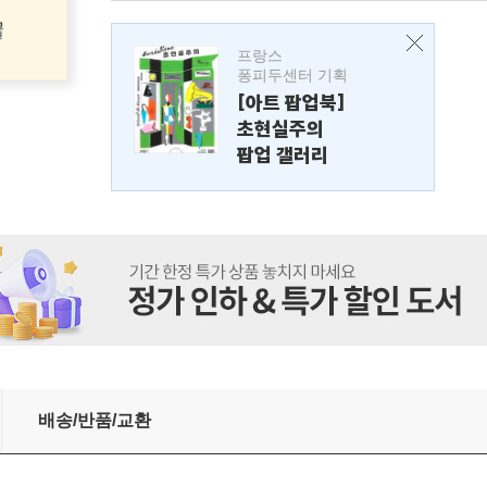
프랑스
퐁피두센터 기획
[아트 팝업북]
초현실주의
팝업 갤러리
배송/반품/교환