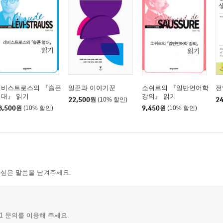
는 범주적상동화
엘뤼아르의 시 〈우리의 삶〉
레비스트로스의 『슬픈
일꾼과 이야기꾼
소쉬르의 『일반언어학
전
열대』 읽기
강의』 읽기
22,500
원
(10% 할인)
24
 의미론
3,500
원
(10% 할인)
9,450
원
(10% 할인)
전 모델 사이에서
 싶은 말씀을 남겨주세요.
1 문의를 이용해 주세요.