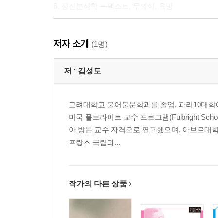
6. 정신분석학 ―텍스트, 무의식, 욕망
제2부 의미 작용의 미시 구조
저자 소개
(1명)
제5장 구조 기호학의 기본 개념
1. 구조 및 관계
저 :
김성도
2. 형식과 실질
3. 체계와 과정 1
고려대학교 불어불문학과를 졸업, 파리10대학에
4. 통합체 축과 계열체 축
미국 풀브라이트 교수 프로그램(Fulbright Sc
5. 내재성과 발현
아 방문 교수 자격으로 연구했으며, 아브르대
6. 발화 작용과 담화
프랑스 국립과...
제6장 의미의 최소 단위
1. 의소(seme)
2. 의미소(sememe)
3. 의소, 의미소 개념의 적용 ― ‘머리’의 경우
작가의 다른 상품
제7장 동위소
1. 동위소 개념의 다양성 및 발전