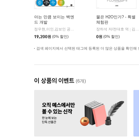
아는 만큼 보이는 백엔
물은 H2O인가? - 특별
드 개발
체험판
정우현,이인,김보인 공저
길벗
장하석 저/전대호 역
김영사
|
|
19,200
원
(0% 할인)
0
원
(0% 할인)
검색 페이지에서 선택된 태그에 등록된 더 많은 상품을 확인해 
이 상품의 이벤트
(6개)