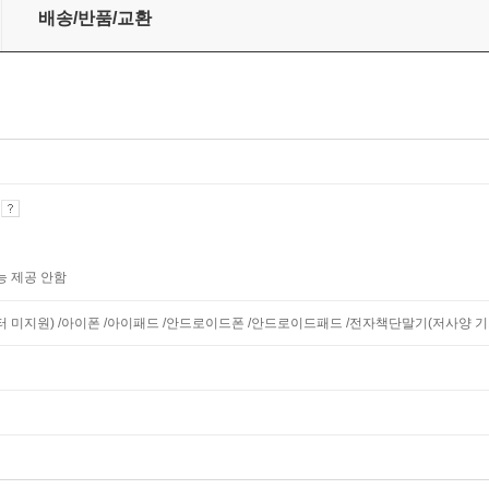
배송/반품/교환
기
능 제공 안함
니터 미지원) /아이폰 /아이패드 /안드로이드폰 /안드로이드패드 /전자책단말기(저사양 기기 