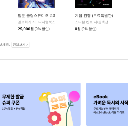
웹툰 클립스튜디오 2.0
게임 전쟁 (무료특별판)
엘프화가 저
디지털북스
스티븐 켄트 저/심백선 역 저
한빛
|
|
25,000
원
(0% 할인)
0
원
(0% 할인)
보세요.
전체보기