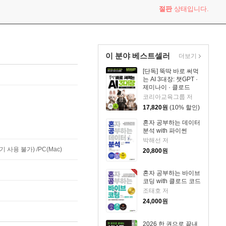
절판
상태입니다.
이 분야 베스트셀러
더보기
[단독] 뚝딱 바로 써먹
는 AI 3대장: 챗GPT ·
제미나이 · 클로드
코리아교육그룹 저
17,820
원
(10% 할인)
혼자 공부하는 데이터
분석 with 파이썬
박해선 저
사용 불가) /PC(Mac)
20,800
원
혼자 공부하는 바이브
코딩 with 클로드 코드
조태호 저
24,000
원
2026 한 권으로 끝내