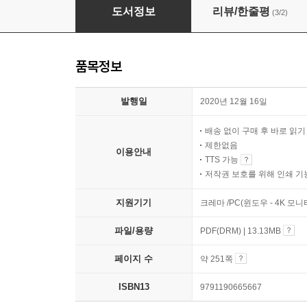
한 권으로 끝내는 블록체인 교과서
도서정보
리뷰/한줄평
(3/2)
품목정보
발행일
2020년 12월 16일
배송 없이 구매 후 바로 읽
제한없음
이용안내
TTS 가능
저작권 보호를 위해 인쇄 기
지원기기
크레마 /PC(윈도우 - 4K 모
파일/용량
PDF(DRM) | 13.13MB
페이지 수
약 251쪽
ISBN13
9791190665667