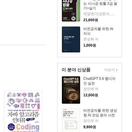
는 시나공 컴활 2급 필
기+실기
벗알앤디(강윤석, 김용갑, 김우경, 김종일) 저
21,600
원
비전공자를 위한 AI
지식
문성혁 저
1,000
원
이 분야 신상품
더보기
ChatGPT 5.6 웹디자
인 실전
정민제 저
12,000
원
비전공자를 위한 생성
형 AI 코딩 용어 사전
정민제 저
9,900
원