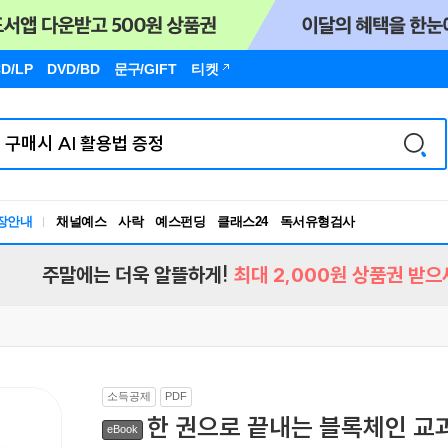
D/LP
DVD/BD
문구
/GIFT
티켓
장안내
채널예스
사락
예스펀딩
클래스24
독서유형검사
RBTI Lab
독서유형검사
주말에는 더욱 알뜰하게!
최대 2,000원 상품권 받으
소득공제
PDF
한 권으로 끝내는 블록체인 교
eBook