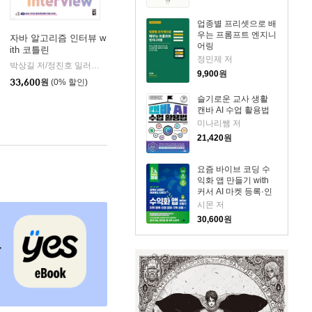
업종별 프리셋으로 배
우는 프롬프트 엔지니
자바 알고리즘 인터뷰 w
어링
ith 코틀린
미디어
정민제 저
박상길 저/정진호 일러스트
책만
|
9,900
원
33,600
원
(0% 할인)
슬기로운 교사 생활
캔바 AI 수업 활용법
미나리쌤 저
21,420
원
요즘 바이브 코딩 수
익화 앱 만들기 with
커서 AI 마켓 등록·인
앱 결제·구독 상품
시몬 저
30,600
원