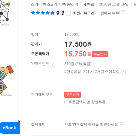
스기이 야스노리
저/
이중민
역
제이펍
2020년 12월 16일
9.2
회원리뷰(
5
건)
판매지수 60
정가
17,500원
17,500
원
판매가
15,750
원
쿠폰혜택가
쿠폰받기
YES포인트
870원 (5% 적립)
5만원이상 구매 시 2천원 추가적립
추가혜택쿠폰
쿠폰받기
주문금액대별 할인쿠폰
결제혜택
카드/간편결제 혜택을 확인하세요