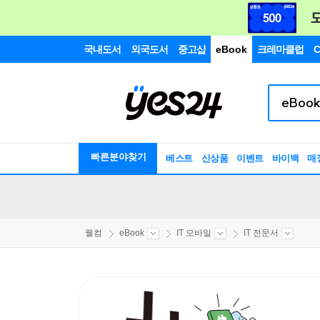
국내도서
외국도서
중고샵
eBook
크레마클럽
C
빠른분야찾기
베스트
신상품
이벤트
바이백
매
웰컴
eBook
IT 모바일
IT 전문서