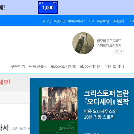
로그인
회원가입
마이페이지
카트
주문/배송
고객센터
Gl
쿠폰받기
단독선출간
eBook필기방법
eBook리더기
디지털머니
세요!
과서
[ 스마트한 PDF 필기 기능을 사용해 보세요! ]