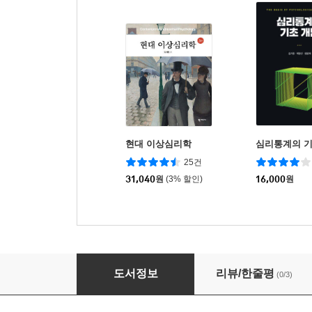
현대 이상심리학
심리통계의 기
25건
31,040
원
(3% 할인)
16,000
원
최신 발달심리학
도서정보
리뷰/한줄평
(0/3)