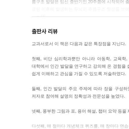
름구조 발달은 임신 중반기인 20주쯤에 시작되어 출생 
료된 이후에 발생하는 두뇌의 주름구조 형성을 보여
--- p.65
출판사 리뷰
Kohlberg가 도덕추론을 강조했다면, Bandura는 자기조
게 생각하였다. 인간은 이미 3~4세경에 여러 사회적?
교과서로서 이 책은 다음과 같은 특장점을 지닌다.
되었다고 판단하면서도 비도덕적 행동을 하는 경우
기제를 이해해야 한다. 이러한 정당화 과정의 하나로 도덕적
첫째, 비단 심리학과뿐만 아니라 아동학, 교육학,
대학에서 인간 발달을 연구하고 강의해 온 경험을 
--- p.369
쉽게 이해하고 관심을 가질 수 있도록 저술하였다.
둘째, 인간 발달의 주요 주제에 따라 장을 구성하
저자로 참여해 설명의 정확성과 전문성을 높였다.
넷째, 풍부한 그림과 표, 용어 해설, 챕터 요약 등
다섯째, 매 절마다 개념체크 퀴즈를, 매 장마다 연