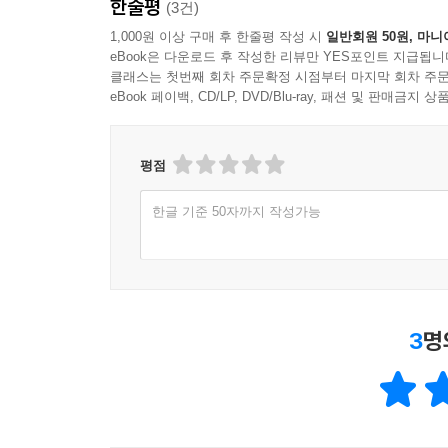
한줄평
(3건)
성차 등 관련 주제들을 설명하였다.
10장 도덕성 발달 인지 요인, 정서 요인, 행동 
1,000원 이상 구매 후 한줄평 작성 시
일반회원 50원, 마니
eBook은 다운로드 후 작성한 리뷰만 YES포인트 지급됩니
있다.
클래스는 첫번째 회차 주문확정 시점부터 마지막 회차 주문
11장 발달과 가족 발달의 중요한 환경 요인인 가족
eBook 페이백, CD/LP, DVD/Blu-ray, 패션 및 판매금
서술하고 있다.
12장 발달과 사회환경 가족만큼이나 중요한 또래
미치는 효과와 의미를 고찰하였다.
평점
13장 이상발달 발달 경로와 관련된 주요 개념들을 
한글 기준 50자까지 작성가능
3
명