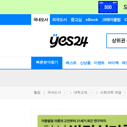
국내도서
외국도서
중고샵
eBook
크레마클럽
C
빠른분야찾기
베스트
신상품
이벤트
바이백
매
웰컴
국내도서
대학교재
사회과학 계열