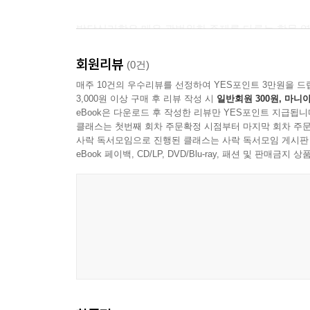
발달심리학은 매우 광범위한 주제를 다루는 학문 영역
회원리뷰
1장 발달 연구의 개관 발달심리학 연구에 대한 전
(0건)
이론적 접근, 연구방법과 연구 윤리를 다루고 있다.
매주 10건의 우수리뷰를 선정하여 YES포인트 3만원을 드
3,000원 이상 구매 후 리뷰 작성 시
일반회원 300원, 마니아
2장 두뇌 발달 태내기 신경 세포의 발달과 대뇌 주
eBook은 다운로드 후 작성한 리뷰만 YES포인트 지급됩니
환경의 역할을 소개하고 있다. 생소한 내용이 많
클래스는 첫번째 회차 주문확정 시점부터 마지막 회차 주문
조금이라도 접할 수 있는 기회가 될 것이다.
사락 독서모임으로 진행된 클래스는 사락 독서모임 게시판
제3장 신체 및 감각 발달 영아기의 신체적 성장을 개
eBook 페이백, CD/LP, DVD/Blu-ray, 패션 및 판매금
제4장 인지발달: Piaget와 Vygotsky의 이론
의의와 기여, 한계를 서술하고 있다.
제5장 인지발달: 정보처리 관점 기억과 주의, 실
제6장 언어 발달 태아와 신생아의 언어 선호와 지각
논하고 있다.
7장 지능 지능을 어떻게 측정하며 지능지수를 어떻
8장 정서 발달 아동의 정서 표현과 이해, 조절 능력
9장 자기개념과 성 역할 발달 아동의 정체성 발달을