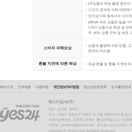
금강으로 만든 깃대 金剛幢 194
LP상품의 재생 불량 원인이 기
염불하면 아미타불과 의기투합해 서로 만나게 된다 
시간의 경과에 의해 재판매가
반드시 부처님께서 맞이하고 인도해 주시리라 必蒙接
전자상거래 등에서의 소비자
eBook 세트 상품은 일괄 
결국 다시 태어나야 할 것이니 竟有生處 197
1개의 상품으로 취급 및 판매
반드시 성취하리라 定得成 198
우, 세트 상품 전부 및 세트
영원히 물러남이 없다 永無退轉 200
상품의 불량에 의한 반품, 교
천년의 계획 千年調 201
소비자 피해보상
준하여 처리됨
좋은 소식 好消息 202
마음을 떠나 존재하는 실체란 없다 離心無體 204
환불 지연에 따른 배상
대금 환불 및 환불 지연에 
전체가 드러나려면 全現 206
마음에 쏙 드는 일 稱意之事 208
경쇠를 울려라 鳴磬 210
회사소개
인재채용
이용약관
개인정보처리방침
청소년보호정책
도서홍보안내
평등한 사랑 平等 211
나침반 指南車 212
고향으로 돌아가듯이 歸故鄕 214
대표 : 김석환, 최세라
주소 : 서울시 영등포구 은행로 11, 5층~6층(여의도동,일신
상서로운 감응이 한둘이 아니다 瑞應非一 215
사업자등록번호 : 229-81-37000 통신판매업신고 : 제 200
염불은 게으른 자들의 호신부가 아니다 護身符 217
이메일 : yes24help@yes24.com 호스팅 서비스사업자 :
세 가지 의심 三疑 218
Copyright ⓒ YES24 Corp. All Rights Reserved.