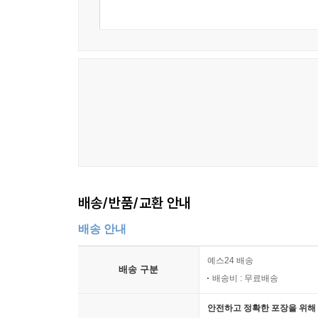
면밀하게 이어 가라 綿密 133
소리쳐 불러 깨우라 喚醒 134
진짜 염불 眞念 135
초심자에게 初心 137
파도처럼 뒤집히고 조수처럼 밀려드는 망상 瀾?潮湧 
입으로만 중얼중얼 ?? 139
공경하는 마음 恭敬心 140
다섯 가지를 공경하라 五敬 141
바르게 염불하면 육근을 모두 포섭한다 都攝六根 14
기한 안에 성취하라 剋期成就 143
조용한 곳에서 만들어 움직이는 곳에서 단련하라 靜
배송/반품/교환 안내
한 가지를 집중 수행하라 專修 145
배송 안내
염불을 새벽과 저녁의 과업으로 삼아라 晨夕課 146
새벽에 열 번 염불하는 방법 十念 147
예스24 배송
배송 구분
마음과 호흡을 일치시켜라 心息相依 148
배송비 : 무료배송
염불하자마자 왕생한다 當念往生 149
참선하며 염불하기 ?念 150
안전하고 정확한 포장을 위해 