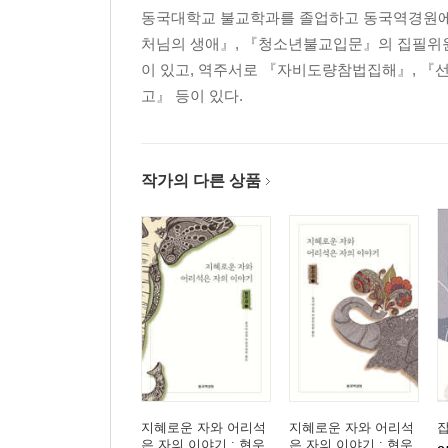
대충 얼버무리며 사는 사람들 糊塗 60
동국대학교 불교학과를 졸업하고 동국역경원에서
업을 따른다 隨業 61
처님의 생애』, 『청소년불교입문』의 집필위원
사내대장부 好漢 63
이 있고, 역주서로 『자비도량참법집해』, 『
자기 마음 가운데서 태어난다 生自心中 64
고』 등이 있다.
사실은 가고 오는 일이 없다 實無去來 65
계급이 없다 無階級 66
큰 복덕을 갖추어야 大德大福 67
작가의 다른 상품
전생의 과보를 받는다 酬宿報 68
법신이란 法身 69
바둑 한 판 一局 71
가을 풀과 겨울 매미 秋草冬蟬 72
붙잡을 것이 없다 無着 74
한바탕 꿈처럼 황홀한 인생 恍如一夢 75
저런 것에 연루되다니 遭他累 77
작은 것을 큰 것과 바꾸어라 以小易大 78
위험한 몸 險身 80
자세히 살펴보라 仔細看 82
지혜로운 자와 어리석
지혜로운 자와 어리석
은 자의 이야기 : 현우
은 자의 이야기 : 현우