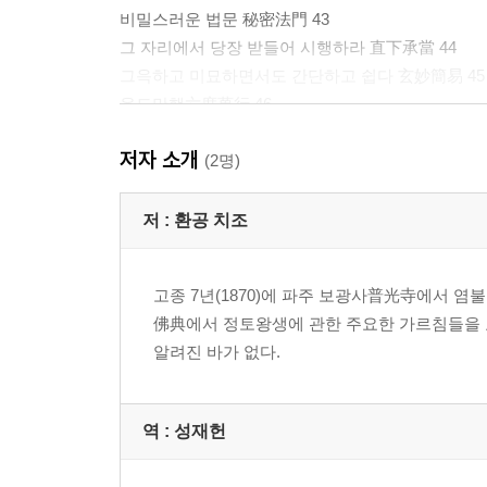
비밀스러운 법문 秘密法門 43
그 자리에서 당장 받들어 시행하라 直下承當 44
그윽하고 미묘하면서도 간단하고 쉽다 玄妙簡易 45
육도만행六度萬行 46
일승의 정인 一乘正因 47
저자 소개
참된 공 眞空 48
(2명)
바른 지견 正知見 49
구하기만 하면 곧바로 얻는다 有求卽得 50
저 :
환공 치조
귀하고 천함 貴賤 51
한 번 어긋나면 백 번 어긋난다 一蹉百蹉 52
고종 7년(1870)에 파주 보광사普光寺에서
술에 취한 듯 꿈결인 듯 醉夢 53
佛典에서 정토왕생에 관한 주요한 가르침들을
살 궁리 活計 54
알려진 바가 없다.
세로와 가로 竪橫 55
안심하고 짐을 풀어 놓을 곳을 찾아라 覓安下處 56
성과 정 性情 57
역 :
성재헌
고통을 알고 고통에서 벗어나라 知苦出苦 58
변화하는 것은 나이다 轉變是我 59