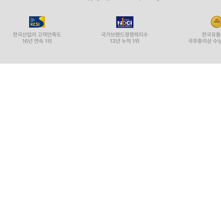
네 개의 관문 四關 219
7분의 1을 얻는다 七分得一 221
막상 죽음에 직면하면 염불할 수 없다 不得念 222
미리 수행하라 預修 224
도둑이 간 뒤에 문을 잠근다면 賊去關門 225
우유를 짤 시간만큼만 염불해도 牛乳頃 226
고통과 즐거움을 서로 비교해 보면 苦樂相比 227
선 아닌 것이 없다 無非是善 230
체험하라 取驗 231
마귀를 물리친다 遠魔 232
염불의 일곱 가지 수승한 공덕 七勝 233
큰 소리로 염불하면 高聲念 235
정토수행을 권하면 얻게 되는 복덕 勸修福報 236
부처님께 예배하면 禮佛 237
정토수행을 하지 않으면 열 가지 손실이 있다 不修十
현세에서 얻는 열 가지 공덕 十種功德 239
정토의 열 가지 수승함 淨土十勝 241