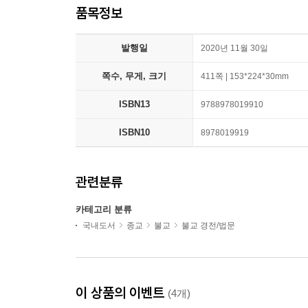
품목정보
발행일
2020년 11월 30일
쪽수, 무게, 크기
411쪽 | 153*224*30mm
ISBN13
9788978019910
ISBN10
8978019919
관련분류
카테고리 분류
국내도서
종교
불교
불교 경전/법문
이 상품의 이벤트
(4개)