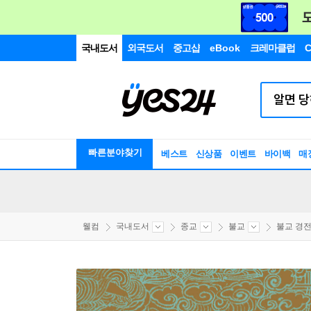
국내도서
외국도서
중고샵
eBook
크레마클럽
C
빠른분야찾기
베스트
신상품
이벤트
바이백
매
웰컴
국내도서
종교
불교
불교 경전