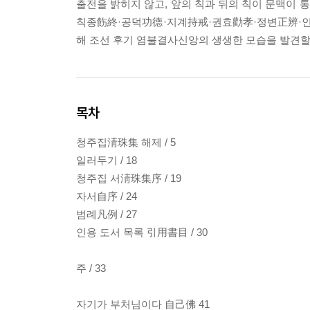
출전을 밝히지 않고, 앞의 칙과 뒤의 칙이 문맥이
칙종飭終·공덕功德·지계持戒·권효勸孝·정변正辨·인유
해 조선 후기 염불결사신앙의 생생한 모습을 발견할 
목차
청주집淸珠集 해제 / 5
일러두기 / 18
청주집 서淸珠集序 / 19
자서自序 / 24
범례凡例 / 27
인용 도서 목록 引用書目 / 30
주 / 33
자기가 부처님이다 自己佛 41