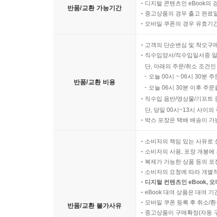
바른 수행 正行 172
디지털 콘텐츠인 eBook의 
반품/교환 가능기간
중고상품의 경우 출고 완료일
속으로 늘 부처님을 기억하라 密憶 174
모바일 쿠폰의 경우 유효기간(
보리심이란 菩提心 175
세 가지 마음 三心 176
고객의 단순변심 및 착오구
해탈하려면 解脫 177
직수입양서/직수입일서중 일
비가 퍼부을 때까지 기다리는 자들 雨淋頭 178
단, 아래의 주문/취소 조건인
오늘 00시 ~ 06시 30분 
영원히 변치 않는 곧고 굳은 마음을 가져라 常永貞固 
반품/교환 비용
오늘 06시 30분 이후 주문
하나의 대상에 집중하면 마음이 하나가 된다 一境一心
직수입 음반/영상물/기프트 
보고 들을 때마다 염불하라 聞見 181
단, 당일 00시~13시 사이
분노를 기쁨으로 바꿔라 回嗔作喜 182
박스 포장은 택배 배송이 가
강을 건너는 뗏목 渡河筏 183
고요함의 극치 靜之至 184
소비자의 책임 있는 사유로 
소비자의 사용, 포장 개봉에 
원력의 왕이시여 願王 186
복제가 가능한 상품 등의 포장을 
곧장 무위의 세계로 들어가라 直入無爲 187
소비자의 요청에 따라 개별
회향하는 게송 廻向偈 189
디지털 컨텐츠인 eBook, 
소원을 원만히 성취하게 하소서 滿願 191
eBook 대여 상품은 대여 기
모바일 쿠폰 등록 후 취소/환
정성을 다하라 至誠 193
반품/교환 불가사유
중고상품이 구매확정(자동 