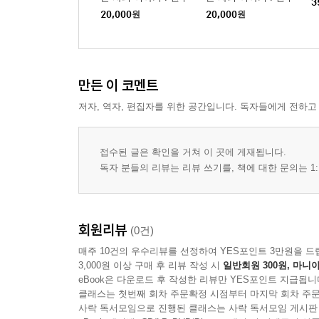
3
노력하라 努力 84
경2
경1
20,000
원
20,000
원
노인들에게 경책하다 警老 85
다 내려놓아라 ?得下 86
환자들에게 경계하다 戒病 87
그건 ‘나’가 아니다 非是我 88
만든 이 코멘트
이득과 손실에 기뻐하고 슬퍼하지만 憂喜得失 89
저자, 역자, 편집자를 위한 공간입니다. 독자들에게 전하고
그 무엇도 가져가지 못한다 帶不去 90
결연한 의지 決志 91
갈고리나 쇠사슬처럼 이어지는 윤회의 고리 鉤?連環
접수된 글은 확인을 거쳐 이 곳에 게재됩니다.
독자 분들의 리뷰는 리뷰 쓰기를, 책에 대한 문의는 1:
만사를 다 제쳐 두라 撥置萬事 95
죽음의 신호 無常信 96
하루바삐 수행하라 修行及早 97
천성이 서로 관련되어 있다 天性相關 102
회원리뷰
(0건)
열 가지 믿음 十種信 104
매주 10건의 우수리뷰를 선정하여 YES포인트 3만원을 드
수미산처럼 須彌山 106
3,000원 이상 구매 후 리뷰 작성 시
일반회원 300원, 마니아
eBook은 다운로드 후 작성한 리뷰만 YES포인트 지급됩니
세 가지 신통 三通 108
클래스는 첫번째 회차 주문확정 시점부터 마지막 회차 주문
회향하라 回向 109
사락 독서모임으로 진행된 클래스는 사락 독서모임 게시판
반드시 그렇게 된다고 믿어라 信定得 110