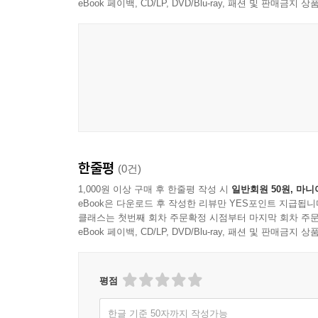
eBook 페이백, CD/LP, DVD/Blu-ray, 패션 및 판매금
지금부터라도 只從今時 111
깊이 사유하고 제대로 믿어라 深思諦信 113
날벌레와 구더기까지도 ?? 114
도적도 귀순하면 선량한 백성이 된다 招安爲民 115
눈앞에 보이는 것에만 사로잡힌 사람들 拘於所見 11
효과가 없는 자들 無? 117
자신을 속이고, 대단하게 여기고, 포기하는 자들 自欺
염불의 공덕 功德 120
한줄평
법 가운데 왕 法中王 122
(0건)
다만 한 생각일 뿐 只此一念 124
1,000원 이상 구매 후 한줄평 작성 시
일반회원 50원, 마니
주인이 되라 作得主 125
eBook은 다운로드 후 작성한 리뷰만 YES포인트 지급됩니
클래스는 첫번째 회차 주문확정 시점부터 마지막 회차 주문
자기 생명의 뿌리로 삼아라 自己命根 126
eBook 페이백, CD/LP, DVD/Blu-ray, 패션 및 판매금
염불의 참다운 경지 眞境 127
장씨네 셋째 아들 이씨네 넷째 아들에게 張三李四 1
내려놓아라 放下 130
평점
저절로 한 덩어리가 된다 自成一片 131
대세가 기울게 된다 趨向 132
한글 기준 50자까지 작성가능