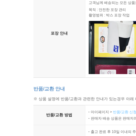
고객님께 배송되는 모든 상품을
연구하라 硏究 152
목적 : 안전한 포장 관리
바로 질러가는 길 直捷 153
촬영범위 : 박스 포장 작업
마음 꽃이 찬란하게 피리라 心花燦發 154
일상삼매一相三昧 155
포장 안내
정밀하고 분명하게 염불하라 精明 156
태양을 관상觀想하는 법 日觀 157
백호를 관상하는 법 白毫 158
예불할 때 관상하는 법 觀想 159
온갖 상서로운 모습을 보게 된다 見諸瑞相 160
어리석은 자는 염불할 수 없다 愚不可能 161
힘을 써야 한다 着力 162
반품/교환 안내
수행의 첫걸음 最初一步 163
진실한 수행 眞實修行 165
※ 상품 설명에 반품/교환과 관련한 안내가 있는경우 아래 
염불을 쉬는 것을 용납하지 말라 不容放過 167
마이페이지 >
반품/교환 신청
염불로 세 가지를 얻으면 三得 168
반품/교환 방법
판매자 배송 상품은 판매자와
염불하기 딱 좋다 正好 169
염불은 직업과 신분에 상관없이 수행할 수 있다 百工
출고 완료 후 10일 이내의 