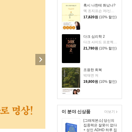
혹시 나한테 화났나?
멕 조지프슨 저/신동숙 역
17,820
원
(10% 할인)
다크 심리학 2
다크 사이드 프로젝트 저
21,780
원
(10% 할인)
조용한 회복
박재연 저
19,800
원
(10% 할인)
이 분야 신상품
더보기
[그래제본소] 당신의
집중력은 잘못이 없다
+ 성인 ADHD 하루 집