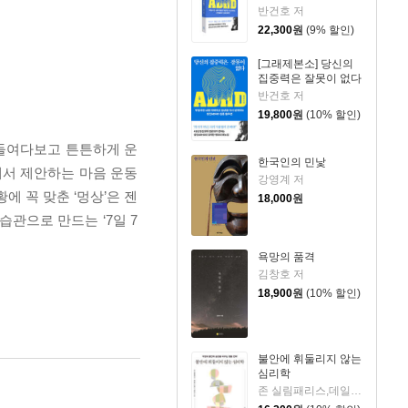
중 리마인더 킷
반건호 저
22,300
원
(9% 할인)
[그래제본소] 당신의
집중력은 잘못이 없다
반건호 저
19,800
원
(10% 할인)
 들여다보고 튼튼하게 운
한국인의 민낯
에서 제안하는 마음 운동
강영계 저
에 꼭 맞춘 ‘멍상’은 젠
18,000
원
습관으로 만드는 ‘7일 7
욕망의 품격
김창호 저
18,900
원
(10% 할인)
불안에 휘둘리지 않는
심리학
존 실림패리스,데일리 디애나 슈워츠 저/이연규 역