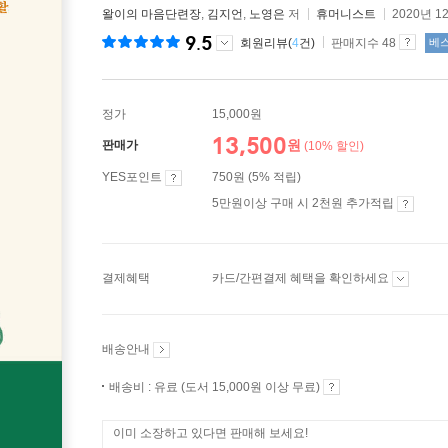
왈이의 마음단련장
,
김지언
,
노영은
저
휴머니스트
2020년 1
9.5
회원리뷰(
4
건)
판매지수 48
베
정가
15,000원
13,500
원
판매가
(10% 할인)
YES포인트
750원 (5% 적립)
5만원이상 구매 시 2천원 추가적립
결제혜택
카드/간편결제 혜택을 확인하세요
배송안내
배송비 : 유료 (도서 15,000원 이상 무료)
이미 소장하고 있다면 판매해 보세요!