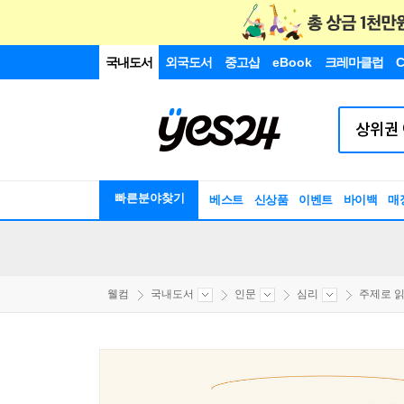
국내도서
외국도서
중고샵
eBook
크레마클럽
C
빠른분야찾기
베스트
신상품
이벤트
바이백
매
웰컴
국내도서
인문
심리
주제로 읽는