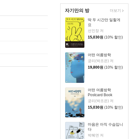
자기만의 방
더보기
딱 두 시간만 일할게
요
선인장 저
15,030
원
(10% 할인)
어떤 여름방학
궁리(박조은) 저
19,800
원
(10% 할인)
어떤 여름방학
Postcard Book
궁리(박조은) 저
15,030
원
(10% 할인)
마음은 아직 수습입니
다
박혜연 저