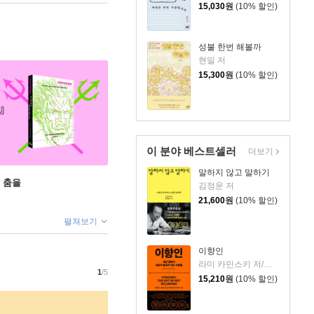
15,030
원
(10% 할인)
성불 한번 해볼까
현밀 저
15,300
원
(10% 할인)
이 분야 베스트셀러
더보기
말하지 않고 말하기
 춤을
김정운 저
21,600
원
(10% 할인)
펼쳐보기
이향인
라미 카민스키 저/최지숙 역
1
/5
15,210
원
(10% 할인)