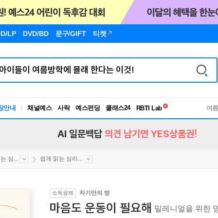
D/LP
DVD/BD
문구
/GIFT
티켓
독서유형검사
장안내
채널예스
사락
예스펀딩
클래스24
RBTI Lab
여
독서유형검사
AI 일문백답
의견 남기면 YES상품권!
 심...
쉽게 읽는 심리...
자기만의 방
소득공제
마음도 운동이 필요해
밀레니얼을 위한 