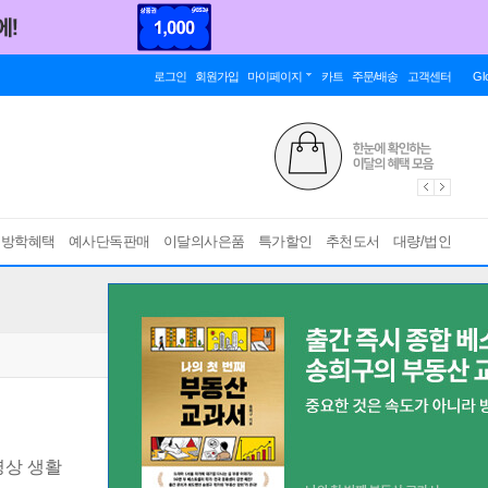
로그인
회원가입
마이페이지
카트
주문/배송
고객센터
Gl
름방학혜택
예사단독판매
이달의사은품
특가할인
추천도서
대량/법인
명상 생활