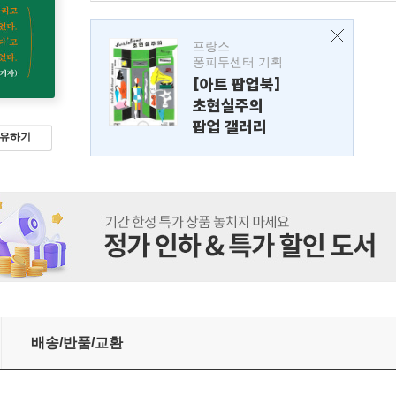
프랑스
퐁피두센터 기획
[아트 팝업북]
초현실주의
팝업 갤러리
유하기
배송/반품/교환