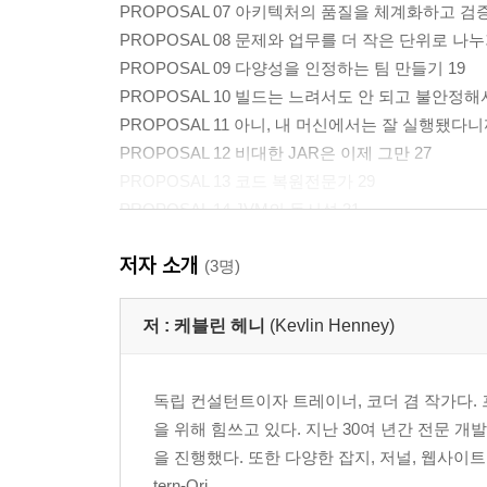
PROPOSAL 07 아키텍처의 품질을 체계화하고 검
PROPOSAL 08 문제와 업무를 더 작은 단위로 나누
PROPOSAL 09 다양성을 인정하는 팀 만들기 19
PROPOSAL 10 빌드는 느려서도 안 되고 불안정해서
PROPOSAL 11 아니, 내 머신에서는 잘 실행됐다니까
PROPOSAL 12 비대한 JAR은 이제 그만 27
PROPOSAL 13 코드 복원전문가 29
PROPOSAL 14 JVM의 동시성 31
PROPOSAL 15 CountDownLatch, 친구인가 적인가?
저자 소개
PROPOSAL 16 선언적 표현식은 병렬성으로 가는 
(3명)
PROPOSAL 17 더 나은 소프트웨어를 더 빨리 전달
PROPOSAL 18 지금 몇 시예요? 41
저 :
케블린 헤니
(Kevlin Henney)
PROPOSAL 19 기본 도구의 사용에 충실하자 44
PROPOSAL 20 변수를 바꾸지 말자 46
독립 컨설턴트이자 트레이너, 코더 겸 작가다. 
PROPOSAL 21 SQL식 사고 도입하기 50
을 위해 힘쓰고 있다. 지난 30여 년간 전문 
PROPOSAL 22 자바 컴포넌트 간의 이벤트 52
을 진행했다. 또한 다양한 잡지, 저널, 웹사
PROPOSAL 23 피드백 루프 55
tern-Ori...