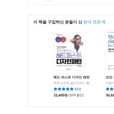
이 책을 구입하신 분들이 산
분야 연관 책
헤드 퍼스트 디자인 패턴
모던 
에릭 프리먼,엘리자베스 롭슨,케이시 시에라,버트 베이츠 저/서환수 역
62건
32,400
원
(10% 할인)
30,6