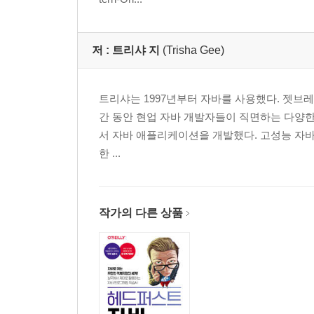
PROPOSAL 24 불꽃 그래프를 이용한 성능 확인 57
PROPOSAL 25 지루하더라도 표준을 따르자 59
PROPOSAL 26 자주 릴리스하면 위험을 줄일 수 있
저 :
트리샤 지
(Trisha Gee)
PROPOSAL 27 퍼즐에서 제품까지 63
PROPOSAL 28 ‘풀스택 엔지니어’는 마음가짐이다 
PROPOSAL 29 가비지 컬렉션은 나의 친구 68
트리샤는 1997년부터 자바를 사용했다. 젯브레인
PROPOSAL 30 이름 짓기를 잘 하자 70
간 동안 현업 자바 개발자들이 직면하는 다양한 
PROPOSAL 31 이봐 프레드, 해시맵 좀 전해 주겠는
서 자바 애플리케이션을 개발했다. 고성능 자바
PROPOSAL 32 널을 피하는 방법 74
한 ...
PROPOSAL 33 JVM의 크래시를 유발하는 방법 77
PROPOSAL 34 지속적 전달로 반복가능성과 감사
PROPOSAL 35 자바는 자바만의 강점이 있다 81
작가의 다른 상품
PROPOSAL 36 인라인식 사고 83
PROPOSAL 37 코틀린과의 상호운용 85
PROPOSAL 38 일은 끝났어요. 그런데... 87
PROPOSAL 39 자바 자격증: 기술 업계의 터치스톤 
PROPOSAL 40 자바는 90년대생 91
PROPOSAL 41 JVM 성능 관점에서의 자바 프로그