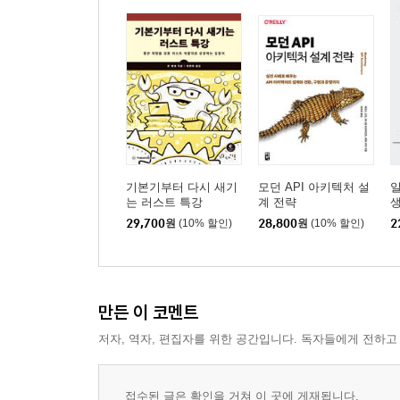
PROPOSAL 59 Date라는 이름은 조금 더 명확해야 
PROPOSAL 60 업계의 발전에 기여하는 기술의 필요
PROPOSAL 61 바뀐 부분만 빌드하고 나머지는 재
PROPOSAL 62 오픈소스 프로젝트는 마법이 아니다
PROPOSAL 63 Optional은 규칙을 위반하는 모
PROPOSAL 64 기본 접근 한정자를 가진 기능 단위
PROPOSAL 65 프로덕션 환경은 지구상에서 가장 
PROPOSAL 66 좋은 단위 테스트에 기반한 프로그래
기본기부터 다시 새기
모던 API 아키텍처 설
PROPOSAL 67 OpenJDK 소스 코드를 매일 읽는 이
는 러스트 특강
계 전략
29,700
원
(10% 할인)
28,800
원
(10% 할인)
2
PROPOSAL 68 내부를 제대로 들여다보기 165
PROPOSAL 69 자바의 재탄생 168
PROPOSAL 70 클로저에 의한 JVM의 재발견 170
PROPOSAL 71 불리언 값은 열거자로 리팩토링하자
만든 이 코멘트
PROPOSAL 72 속독을 위한 리팩토링 176
저자, 역자, 편집자를 위한 공간입니다. 독자들에게 전하고
PROPOSAL 73 단순한 값 객체 179
PROPOSAL 74 모듈 선언에 주의해야 하는 이유 18
PROPOSAL 75 의존성을 잘 관리하자 185
접수된 글은 확인을 거쳐 이 곳에 게재됩니다.