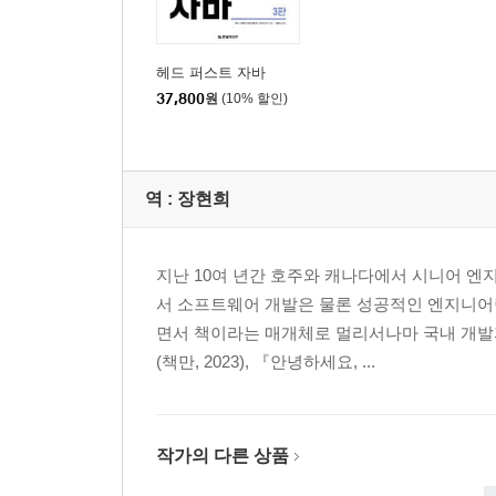
PROPOSAL 42 자바는 재미있어야 한다 95
PROPOSAL 43 자바의 불분명한 타입들 98
헤드 퍼스트 자바
PROPOSAL 44 JVM은 멀티패러다임 플랫폼이다 1
37,800
원
(10% 할인)
PROPOSAL 45 최신 동향을 파악하자 103
PROPOSAL 46 주석의 종류 105
PROPOSAL 47 은혜로운 flatMap 108
역 :
장현희
PROPOSAL 48 컬렉션을 제대로 이해하자 111
PROPOSAL 49 코틀린은 정말 물건이다 113
PROPOSAL 50 관용적인 자바 코드를 학습하고 머
지난 10여 년간 호주와 캐나다에서 시니어 
PROPOSAL 51 카타를 하기 위해 학습하고 카타를
서 소프트웨어 개발은 물론 성공적인 엔지니어링
PROPOSAL 52 레거시 코드를 사랑하는 방법 123
면서 책이라는 매개체로 멀리서나마 국내 개발
PROPOSAL 53 새로운 자바 기능을 학습하자 126
(책만, 2023), 『안녕하세요, ...
PROPOSAL 54 IDE를 활용해 인지 부하를 줄이는 방
PROPOSAL 55 자바 API를 디자인하는 기술 131
PROPOSAL 56 간결하고 가독성이 좋은 코드 133
작가의 다른 상품
PROPOSAL 57 자바를 그루비스럽게 136
PROPOSAL 58 생성자에서는 최소한의 작업만 140