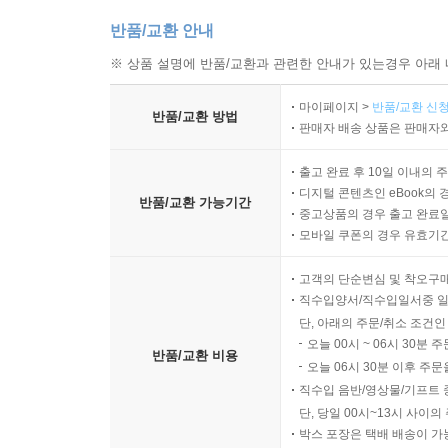
반품/교환 안내
※ 상품 설명에 반품/교환과 관련한 안내가 있는경우 아래 
마이페이지 >
반품/교환 신청
반품/교환 방법
판매자 배송 상품은 판매자와
출고 완료 후 10일 이내의 
디지털 콘텐츠인 eBook의 
반품/교환 가능기간
중고상품의 경우 출고 완료일
모바일 쿠폰의 경우 유효기간(
고객의 단순변심 및 착오구
직수입양서/직수입일서중 일
단, 아래의 주문/취소 조건인
오늘 00시 ~ 06시 30분 
반품/교환 비용
오늘 06시 30분 이후 주문
직수입 음반/영상물/기프트 
단, 당일 00시~13시 사이
박스 포장은 택배 배송이 가