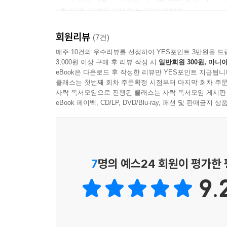
- 한 단계 도약하고자 하는 일반 개발자
---p.212
- 자바를 좀 더 알고자 하는 코틀린 개발자
회원리뷰
(7건)
매주 10건의 우수리뷰를 선정하여 YES포인트 3만원을 드
3,000원 이상 구매 후 리뷰 작성 시
일반회원 300원, 마니아
eBook은 다운로드 후 작성한 리뷰만 YES포인트 지급됩니
클래스는 첫번째 회차 주문확정 시점부터 마지막 회차 주문
사락 독서모임으로 진행된 클래스는 사락 독서모임 게시판
eBook 페이백, CD/LP, DVD/Blu-ray, 패션 및 판매금
7
명의 예스24 회원이 평가한
9.