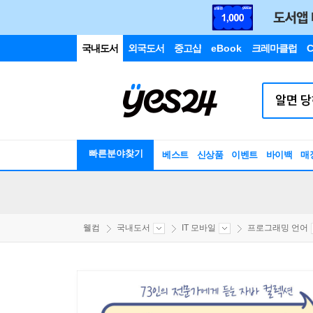
국내도서
외국도서
중고샵
eBook
크레마클럽
C
빠른분야찾기
베스트
신상품
이벤트
바이백
매
웰컴
국내도서
IT 모바일
프로그래밍 언어