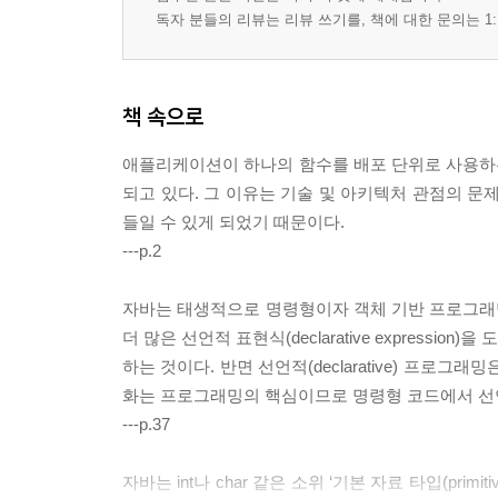
PROPOSAL 76 ‘관심사 분리’가 중요한 이유 187
독자 분들의 리뷰는 리뷰 쓰기를, 책에 대한 문의는 1:
PROPOSAL 77 기술 면접은 학습할 가치가 있는 기
PROPOSAL 78 테스트 주도 개발 192
PROPOSAL 79 bin 디렉터리에는 좋은 도구가 너무
책 속으로
PROPOSAL 80 자바 샌드박스를 벗어나자 198
PROPOSAL 81 코루틴에 대한 고찰 201
애플리케이션이 하나의 함수를 배포 단위로 사용하는 
PROPOSAL 82 스레드는 인프라스트럭처로 취급해야
되고 있다. 그 이유는 기술 및 아키텍처 관점의 
PROPOSAL 83 정말 좋은 개발자의 세 가지 특징 2
들일 수 있게 되었기 때문이다.
PROPOSAL 84 마이크로서비스 아키텍처의 트레이
---p.2
PROPOSAL 85 예외를 확인하지 말자 210
PROPOSAL 86 컨테이너로 통합 테스트의 숨겨진 
자바는 태생적으로 명령형이자 객체 기반 프로그래밍
PROPOSAL 87 퍼즈 테스트의 어마무시한 효과 21
더 많은 선언적 표현식(declarative expressi
PROPOSAL 88 커버리지를 이용해 단위 테스트 개
하는 것이다. 반면 선언적(declarative) 프
PROPOSAL 89 사용자 정의 아이덴티티 애노테이
화는 프로그래밍의 핵심이므로 명령형 코드에서 선
PROPOSAL 90 테스트를 이용해 더 나은 소프트웨
---p.37
PROPOSAL 91 테스트 코드에 객체지향 원리 적용하
PROPOSAL 92 커뮤니티의 힘을 빌려 경력을 개발하
자바는 int나 char 같은 소위 ‘기본 자료 타입(pri