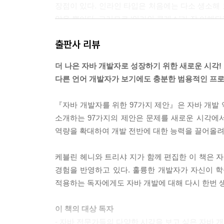
PROPOSAL 93 JCP 프로그램에 대한 이해와 참여 
장점이 있다. 인라인 타입은 처음에는 다소 생소해 
PROPOSAL 94 자격증에 가치를 두지 않는 이유 23
았을 뿐이다. 그러므로 ‘인라인 클래스’가 잘 이해되지
PROPOSAL 95 주석은 한 문장으로 작성하라 234
---p.84
PROPOSAL 96 ‘읽기 좋은 코드’를 작성하자 237
출판사 리뷰
PROPOSAL 97 젊은 객체, 늙은 객체, 그리고 가비지
필자는 모듈라-3(Modula-3, https://oreil.
더 나은 자바 개발자로 성장하기 위한 새로운 시각!
다. 생성자가 해야 할 일은 올바른 인스턴스를 생성
다른 언어 개발자가 보기에도 충분한 범용적인 프로
기고자 소개 243
--p.141
찾아보기 275
『자바 개발자를 위한 97가지 제안』은 자바 개발
값 객체를 단순화하는 것은 타입의 역할을 명확히 하
소개하는 97가지의 제안은 문제를 새로운 시각에서
도 쉬우며 코드의 도메인을 더 잘 표현하는 메서드를
역량을 확대하여 개발 전반에 대한 능력을 끌어올려
중요한 경우에도 필드는 비공개로 유지하고 메서드로
---p.181
케블린 헤니와 트리샤 지가 함께 편집한 이 책은 
경험을 반영하고 있다. 훌륭한 개발자가 자신이 학습
다른 개발자가 자신의 애플리케이션에 여러분이 작성
적용하는 독자에게도 자바 개발에 대해 다시 한번 생
만 여러분은 그 개발자가 어떤 예외를 던질지 알지
애플리케이션 코드 예외 핸들러까지 도착하도록 하기만 하면 
이 책의 대상 독자
on transparency)이 필요하다.
- 자바 전문가들의 다양한 시각을 보고 싶은 자바 