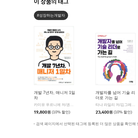
이 상품의 태그
#성장하는개발자
개발 7년차, 매니저 1일
개발자를 넘어 기술 리
차
더로 가는 길
카미유 푸르니에 저/권원상,한민주 공역
한빛미디어
타냐 라일리 저/김그레이스 역
|
19,800
원
(10% 할인)
23,400
원
(10% 할인)
검색 페이지에서 선택된 태그에 등록된 더 많은 상품을 확인해 