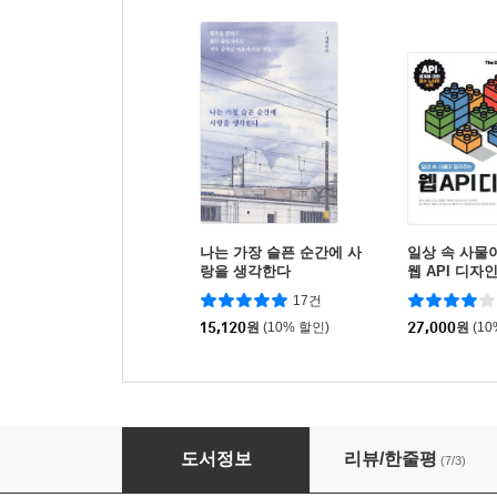
나는 가장 슬픈 순간에 사
일상 속 사물
랑을 생각한다
웹 API 디자
17건
15,120
원
(10% 할인)
27,000
원
(1
자바 개발자를 위한 97가지 제안
도서정보
리뷰/한줄평
(7/3)