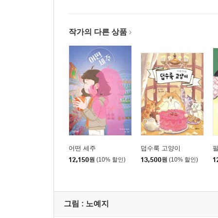
작가의 다른 상품
어떤 세주
덥수룩 고양이
12,150
원
(10% 할인)
13,500
원
(10% 할인)
1
그림 :
노예지