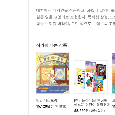
대학에서 디자인을 전공하고, SNS에 고양이를 
싶은 일을 고양이로 표현한다. 독버섯 상점, 
함을 느끼길 바라며, 그린 책으로 『덥수룩 고
작가의 다른 상품
밤낮 레스토랑
[책읽는아이들] 백정민
예스24 어린이 담당 PD
15,120
원
(10% 할인)
1
추천 초등 1~2학년 세
68,220
원
(10% 할인)
트