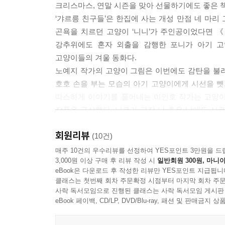
크리스마스, 연말 시즌을 맞아 선물하기에도 좋은 
‘갸르릉 친구들’은 한집에 사는 개성 만점 네 마
곤욕을 치르던 고양이 ‘니니’가 주인공이었다면 《
강추위에도 혼자 외출을 감행한 포니가 아기 고
고양이들의 겨울 동화다.
노예지 작가의 고양이 그림은 이번에도 감탄을 불
호호 손을 부는 모습의 아기 고양이에게 시선을 뺏
따스하게 이야기를 풀어내는 이인호 작가는 고양이들
작품을 구상했다. 난로가 고장 난 추운 날에도 서
시대에 울림 있는 메시지를 전한다.
회원리뷰
(10건)
추운 겨울 ‘나눌 것’을 찾아내 더욱더 따뜻해진 고
매주 10건의 우수리뷰를 선정하여 YES포인트 3만원을 드
3,000원 이상 구매 후 리뷰 작성 시
일반회원 300원, 마니아
eBook은 다운로드 후 작성한 리뷰만 YES포인트 지급됩니
‘갸르릉 친구들’의 첫 번째 작품인 《덥수룩 고양
클래스는 첫번째 회차 주문확정 시점부터 마지막 회차 주문
있다는 사실에 기뻐한다. 《고양이 난로》에서 고양
사락 독서모임으로 진행된 클래스는 사락 독서모임 게시판
마음의 온도. 두 가지를 작고 여린 존재에게 나누
eBook 페이백, CD/LP, DVD/Blu-ray, 패션 및 판매금
내가 가진 것을 내 주변의 이들에게 건네는 마음임을