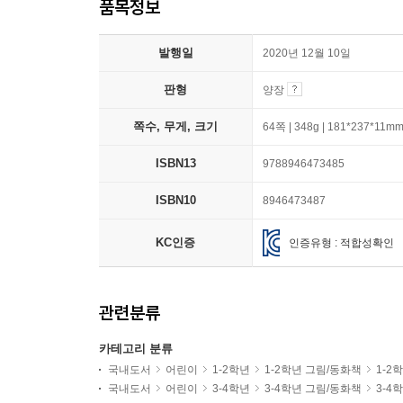
품목정보
발행일
2020년 12월 10일
판형
양장
쪽수, 무게, 크기
64쪽 | 348g | 181*237*11m
ISBN13
9788946473485
ISBN10
8946473487
KC인증
인증유형 : 적합성확인
관련분류
카테고리 분류
국내도서
어린이
1-2학년
1-2학년 그림/동화책
1-2
국내도서
어린이
3-4학년
3-4학년 그림/동화책
3-4