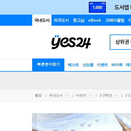
국내도서
외국도서
중고샵
eBook
크레마클럽
C
빠른분야찾기
베스트
신상품
이벤트
바이백
매
웰컴
국내도서
어린이
1-2학년
1-