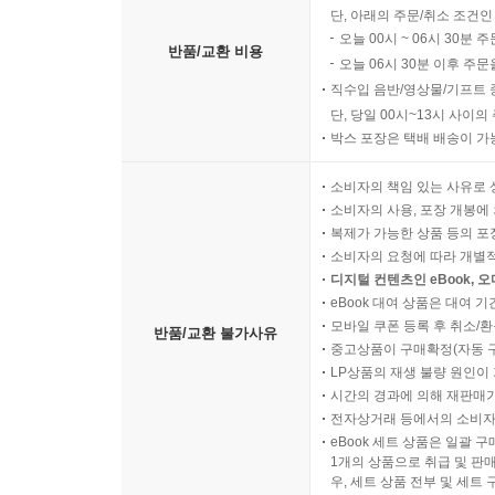
단, 아래의 주문/취소 조건인
오늘 00시 ~ 06시 30분 
반품/교환 비용
오늘 06시 30분 이후 주문
직수입 음반/영상물/기프트 
단, 당일 00시~13시 사이
박스 포장은 택배 배송이 가
소비자의 책임 있는 사유로 
소비자의 사용, 포장 개봉에 
복제가 가능한 상품 등의 포장을 
소비자의 요청에 따라 개별
디지털 컨텐츠인 eBook, 
eBook 대여 상품은 대여 기
모바일 쿠폰 등록 후 취소/환
반품/교환 불가사유
중고상품이 구매확정(자동 
LP상품의 재생 불량 원인이 기
시간의 경과에 의해 재판매가
전자상거래 등에서의 소비자
eBook 세트 상품은 일괄 
1개의 상품으로 취급 및 판매
우, 세트 상품 전부 및 세트