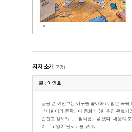
저자 소개
(2명)
글 :
이인호
글을 쓴 이인호는 야구를 좋아하고, 밥은 꼭꼭 
『어린이와 문학』에 동화가 3회 추천 완료되었
손잡고 갈래?』, 『팔씨름』을 냈다. 세상의 
어 『고양이 난로』를 썼다.