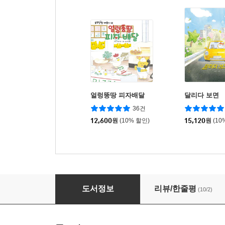
얼렁뚱땅 피자배달
달리다 보면
36건
12,600
원
(10% 할인)
15,120
원
(10
고양이 난로
도서정보
리뷰/한줄평
(10/2)