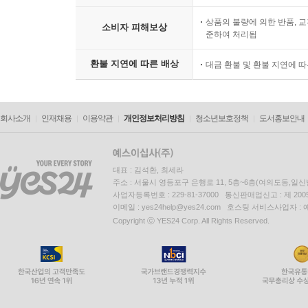
상품의 불량에 의한 반품, 교
소비자 피해보상
준하여 처리됨
환불 지연에 따른 배상
대금 환불 및 환불 지연에 
회사소개
인재채용
이용약관
개인정보처리방침
청소년보호정책
도서홍보안내
대표 : 김석환, 최세라
주소 : 서울시 영등포구 은행로 11, 5층~6층(여의도동,일신
사업자등록번호 : 229-81-37000 통신판매업신고 : 제 200
이메일 : yes24help@yes24.com 호스팅 서비스사업자 :
Copyright ⓒ YES24 Corp. All Rights Reserved.