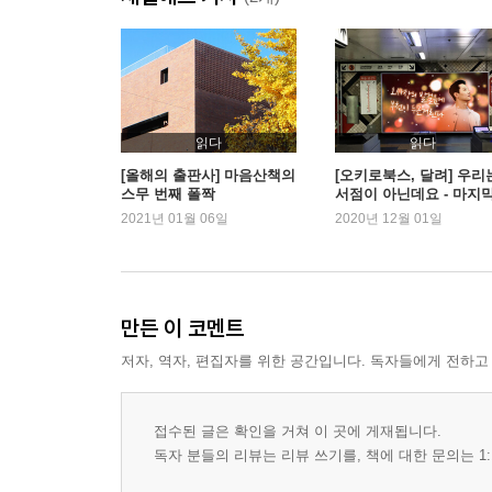
읽다
읽다
[올해의 출판사] 마음산책의
[오키로북스, 달려] 우리
스무 번째 폴짝
서점이 아닌데요 - 마지
회
2021년 01월 06일
2020년 12월 01일
만든 이 코멘트
저자, 역자, 편집자를 위한 공간입니다. 독자들에게 전하고
접수된 글은 확인을 거쳐 이 곳에 게재됩니다.
독자 분들의 리뷰는 리뷰 쓰기를, 책에 대한 문의는 1: