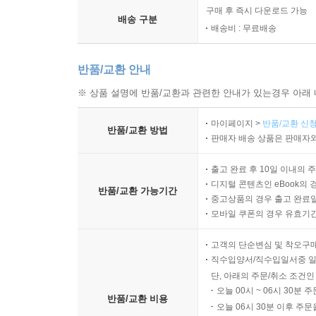
구매 후 즉시 다운로드 가능
배송 구분
배송비 : 무료배송
반품/교환 안내
※ 상품 설명에 반품/교환과 관련한 안내가 있는경우 아래 
마이페이지 >
반품/교환 신청
반품/교환 방법
판매자 배송 상품은 판매자와
출고 완료 후 10일 이내의 
디지털 콘텐츠인 eBook의 
반품/교환 가능기간
중고상품의 경우 출고 완료일
모바일 쿠폰의 경우 유효기간(
고객의 단순변심 및 착오구
직수입양서/직수입일서중 일
단, 아래의 주문/취소 조건인
오늘 00시 ~ 06시 30분 
반품/교환 비용
오늘 06시 30분 이후 주문