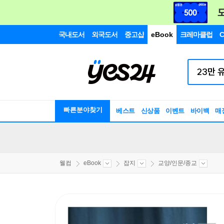
국내도서
외국도서
중고샵
eBook
크레마클럽
C
빠른분야찾기
베스트
신상품
이벤트
바이백
매
웰컴
eBook
잡지
교양/인문/종교