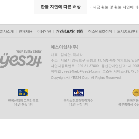
환불 지연에 따른 배상
대금 환불 및 환불 지연에 
회사소개
인재채용
이용약관
개인정보처리방침
청소년보호정책
도서홍보안내
대표 : 김석환, 최세라
주소 : 서울시 영등포구 은행로 11, 5층~6층(여의도동,일신
사업자등록번호 : 229-81-37000 통신판매업신고 : 제 200
이메일 : yes24help@yes24.com 호스팅 서비스사업자 :
Copyright ⓒ YES24 Corp. All Rights Reserved.