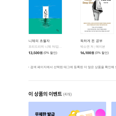
니체의 초월자
독하게 돈 공부
프리드리히 니체 저/김철 편역
히읏
박소연 저
메이븐
|
|
12,500
원
(0% 할인)
16,100
원
(0% 할인)
검색 페이지에서 선택된 태그에 등록된 더 많은 상품을 확인해 
이 상품의 이벤트
(4개)