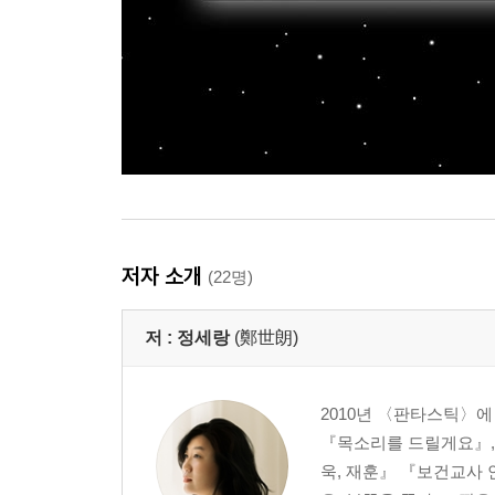
저자 소개
(22명)
저 :
정세랑
(鄭世朗)
2010년 〈판타스틱〉에
『목소리를 드릴게요』,
욱, 재훈』 『보건교사