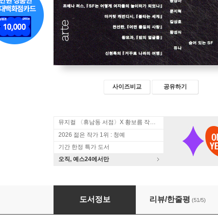
사이즈비교
공유하기
뮤지컬 〈휴남동 서점〉X 황보름 작가 북토크
2026 젊은 작가 1위 : 청예
기간 한정 특가 도서
오직, 예스24에서만
오늘의 SF #2
도서정보
리뷰/한줄평
(51/5)