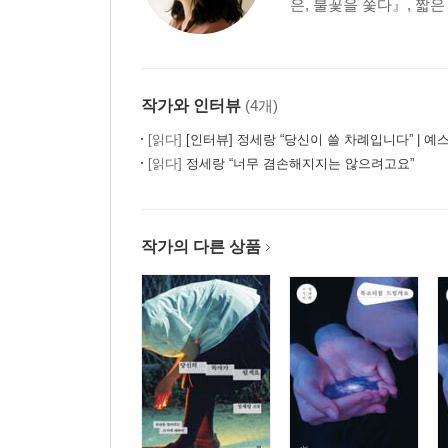
은, 불꽃을 쫓다』, 짧
작가와 인터뷰
(4개)
[읽다]
[인터뷰] 정세랑 “당신이 쓸 차례입니다” | 예스
[읽다]
정세랑 “너무 겸손해지지는 않으려고요”
작가의 다른 상품