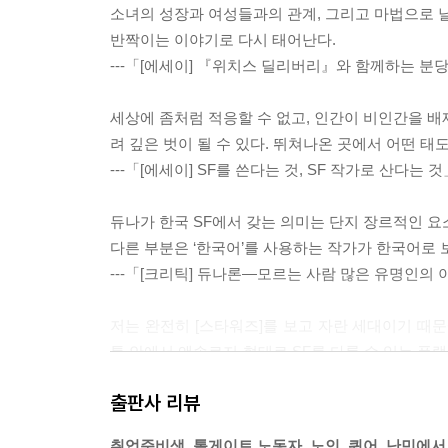
소녀의 성장과 여성들과의 관계, 그리고 마법으로 
반짝이는 이야기로 다시 태어난다.
---「[에세이] 『위치스 딜리버리』와 함께하는 분
세상에 좀처럼 적응할 수 없고, 인간이 비인간을 배
려 깊은 벗이 될 수 있다. 뛰쳐나온 곳에서 어떤 태
---「[에세이] SF를 쓴다는 것, SF 작가로 산다는
듀나가 한국 SF에서 갖는 의미는 단지 장르적인 요
다른 부분은 ‘한국어’를 사용하는 작가가 한국어로 
---「[크리틱] 듀나론―모르는 사람 많은 유명인의
저는 완전히 [스타워즈]를 보고 자란 세대이기 때
틀 안에서 앤솔로지 형태로 SF를 다룰 수 있는 플
각했어요.
출판사 리뷰
---「[인터뷰] 두려움을 즐기는 연출가, 민규동」중
취업준비생, 톨게이트 노동자, 노인, 퀴어, 난민에서