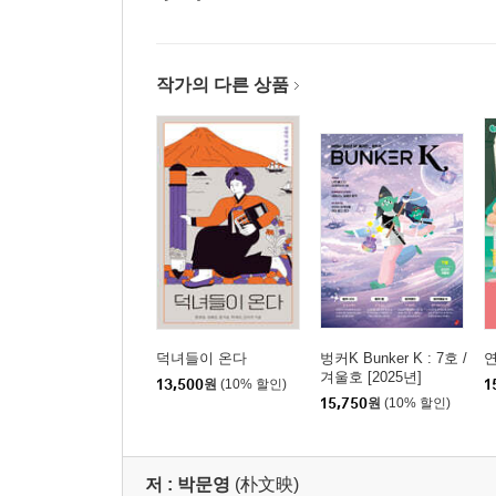
작가의 다른 상품
덕녀들이 온다
벙커K Bunker K : 7호 /
겨울호 [2025년]
13,500
원
(10% 할인)
1
15,750
원
(10% 할인)
저 :
박문영
(朴文映)