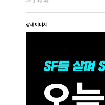
2023년 04월 24일
[단편] 인터디펜던트 바로크 (손지상)
[단편] 스위트 솔티 (황모과)
[중편] 임시조종사 (배명훈)
상세 이미지
인터뷰
김창규의 우주 (인터뷰어: 최지혜)
칼럼
한국 SF의 또 하나의 줄기, 순정만화 (전혜진)
SF와 과학기술 그리고 우주 개발 (유만선)
SF와 여성의 몸, 모호함을 선명하게 그려 내다 (이
리뷰
언어를 가지고 싸우는 여성의 모습: 『SF는 어떻게