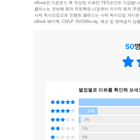
eBook은 다운로드 후 작성한 리뷰만 YES포인트 지급됩니
미래를 그린다. 고온 경보가 공습 경보처럼 울리
클래스는 첫번째 회차 주문확정 시점부터 마지막 회차 주문
있을까. 『우주아이돌 배달작전』과 『우주아이돌 
사락 독서모임으로 진행된 클래스는 사락 독서모임 게시판
간의 우주전쟁, 사이보그 행성과 유기체 행성, 
eBook 페이백, CD/LP, DVD/Blu-ray, 패션 및 판매금
스페이스 오페라다. 「모멘트 아케이드」로 제4회
삶이 곧 자신의 정체성이 된 이들이 서로의 어깨를
50
명
부산항을 거쳐 우주로 확장한다.
지금 가장 멀리 나아가는 텍스트
SF를 둘러싼, SF가 던지는 물음들을 따라
아직 오지 않은 더 나은 날들을 볼 수 있기를
별점별로 리뷰를 확인해 보세
크리틱은 SF 비평에 대한 절실하고 다급한 요구를
27년여 동안 120편 넘게 발표된 듀나의 작품들이
경이의 세계, 시대에 따라 변모한 인식을 작품에
20%
기자가 드라마와 영화, 방송 채널과 OTT 플랫폼의
2%
SF 소설 붐이 영화로도 이어질 수 있을지, 두려
0%
매력과 주제의식을 품은 김창규 작가와 그의 작품 세
0%