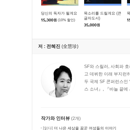
당신의 독자가 될게요
목소리를 드릴게요 (큰
글자도서)
15,300
원
(10% 할인)
1
35,000
원
저 :
전혜진
(全慧珍)
SF와 스릴러, 사회파 
고 데뷔한 이래 부지런히
두 국제 SF 콘퍼런스인
스 소녀』, 『바늘 끝에
작가와 인터뷰
(2개)
[읽다]
더 나은 세상을 꿈꾼 여성들의 이야기