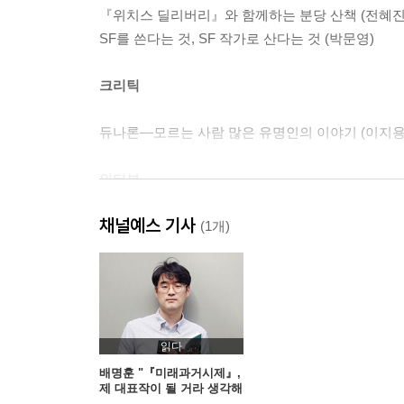
『위치스 딜리버리』와 함께하는 분당 산책 (전혜진
SF를 쓴다는 것, SF 작가로 산다는 것 (박문영)
크리틱
듀나론―모르는 사람 많은 유명인의 이야기 (이지용
인터뷰
채널예스 기사
두려움을 즐기는 연출가, 민규동 (인터뷰어: 이다혜)
(1개)
SF
[초단편] 수진 (정소연)
[초단편] 이토록 좋은 날, 오늘의 주인공은 (문이소)
읽다
[단편] 0에서 9까지 (고호관)
배명훈 "『미래과거시제』,
제 대표작이 될 거라 생각해
[단편] 프레퍼 (김혜진)
요"