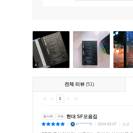
쓰기도 했다. 각자의 방향으로 성큼성큼 걸어온 두
과학, 문학, 페미니즘의 관점에서 SF와 다른 
드러난다. 전혜진의 글은 한국 SF의 계보를 이루는
여성일 수 있는 기반을 마련한 SF 순정만화에 
머스크의 스페이스 X 설립에 바탕이 되었듯 항공우
과학 커뮤니케이터 이은희는 SF에 재현된 여성의 
에세이에는 전혜진 작가의 「『위치스 딜리버리』와 함
4
실었다. 전혜진의 SF 기행문은 서울 근교의 베드타
선사한다. 박문영의 글은 거친 동질화로부터 한 발짝
전체 리뷰
(51)
우리 각자의 SF는 어떤 모습인지 되묻게 하는, 짧
캐번디시부터 천선란까지 치열하게 균형을 맞추어 
1
현대 SF모음집
종이책
구매
h********0
2024-03-07
신고
|
|
|