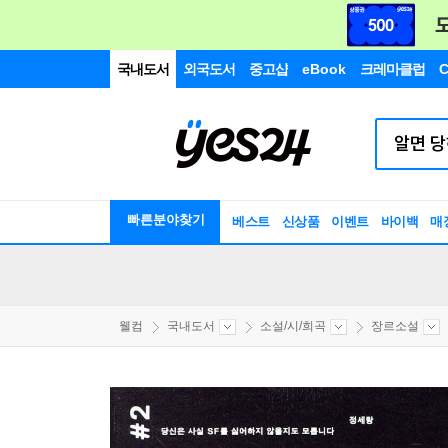
국내도서
외국도서
중고샵
eBook
크레마클럽
C
빠른분야찾기
베스트
신상품
이벤트
바이백
매
웰컴
국내도서
소설/시/희곡
장르소설