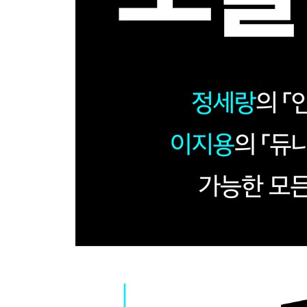
문지방 너머의 세계: 『불타는 세계』, 마거릿 캐번
천선란 세계의 중력장과 거짓말: 『어떤 물질의 사랑
투명 러너를 자처한 작가: 『밤의 얼굴들』, 황모과 
숨어 있는 SF: 신현득의 『거꾸로 나라의 여행』 (