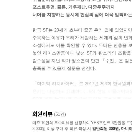
SF에서는 해당 작품의 장르를 SF로 만들어 주는 
포스트휴먼, 클론, 기후재난, 다중우주까지
면 그 글은 SF를 흉내만 낸 다른 무엇일 겁니다.
너머를 지향하는 동시에 현실의 삶에 더욱 밀착하는
---「[인터뷰] 김창규의 우주」중에서
한국 SF는 20세기 초부터 줄곧 우리 곁에 있었지
순정만화는 SF를 통해 차별받는 이들의 이야기에 
주목하는 이유가 우리가 체감하는 세계와 삶의 변화 
SF가 낯설었던 1980~1990년대에 이미 한국계 
소설에서도 이를 확인할 수 있다. 두터운 팬층을 
---「[칼럼] 한국 SF의 또 하나의 줄기, 순정만화」
놓인 레이스만큼이나 낯선 SF와 판소리의 조합을
감수성을 지닌 작가 정소연의 단편 「수진」은 같은
실제 인텔에서 미래학자로 일하고 있는 브라이언 존
충족될 수 있을지 질문을 던진다.
과 함께 SF를 사용한다. 그는 이러한 작업을 미래주조fut
---「[칼럼] SF와 과학기술 그리고 우주 개발」중에
「마지막 히치하이커」로 2017년 제4회 한낙원
온기는 다정하고 유쾌하다. 내적 현실 시뮬레이터의
생물학적으로 매우 중요하기에 인간 사회의 다른 
SF와 과학 논픽션을 오가며 다양한 글쓰기를 선
높다. 인간 여성의 생물학적 재생산 능력은 매우 소
시대가 도래할 때 진정한 자유의지의 의미를 다시
하는 무엇이 된다.
회원리뷰
웃다가도 뒷맛이 개운치 않다.
(51건)
---「[칼럼] SF와 여성의 몸, 모호함을 선명하게 그려 내
매주 10건의 우수리뷰를 선정하여 YES포인트 3만원을 드
3,000원 이상 구매 후 리뷰 작성 시
일반회원 300원, 마니아
시네마틱 드라마 ‘SF 8’ [간호중]의 원작 「T