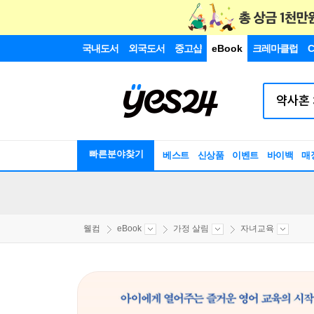
국내도서
외국도서
중고샵
eBook
크레마클럽
C
빠른분야찾기
베스트
신상품
이벤트
바이백
매
웰컴
eBook
가정 살림
자녀교육