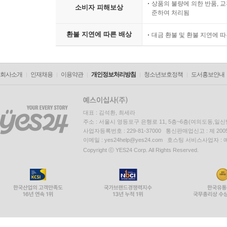
상품의 불량에 의한 반품, 교
소비자 피해보상
준하여 처리됨
환불 지연에 따른 배상
대금 환불 및 환불 지연에 
회사소개
인재채용
이용약관
개인정보처리방침
청소년보호정책
도서홍보안내
대표 : 김석환, 최세라
주소 : 서울시 영등포구 은행로 11, 5층~6층(여의도동,일신
사업자등록번호 : 229-81-37000 통신판매업신고 : 제 200
이메일 : yes24help@yes24.com 호스팅 서비스사업자 :
Copyright ⓒ YES24 Corp. All Rights Reserved.