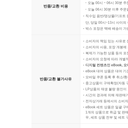
오늘 00시 ~ 06시 30분 
반품/교환 비용
오늘 06시 30분 이후 주문
직수입 음반/영상물/기프트 
단, 당일 00시~13시 사이
박스 포장은 택배 배송이 가
소비자의 책임 있는 사유로 
소비자의 사용, 포장 개봉에 
복제가 가능한 상품 등의 포장을 
소비자의 요청에 따라 개별
디지털 컨텐츠인 eBook, 
eBook 대여 상품은 대여 기
모바일 쿠폰 등록 후 취소/환
반품/교환 불가사유
중고상품이 구매확정(자동 
LP상품의 재생 불량 원인이 기
시간의 경과에 의해 재판매가
전자상거래 등에서의 소비자
eBook 세트 상품은 일괄 
1개의 상품으로 취급 및 판매
우, 세트 상품 전부 및 세트