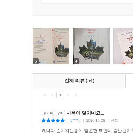
5
4
전체 리뷰
(54)
1
내용이 알차네요...
종이책
구매
b****n
2020-10-28
신고
|
|
|
캐나다 준비하는중에 발견한 책인데 출판된지 얼마