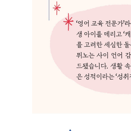
엄마 영어 실력 다지기
- 학부모를 위한 ESL 프로그램 / 영어 친목 모임
5장 배움을 빛내는 작은 여행
부모님이 물려준 여행 유전자
한 번 갈 비용으로 두 번 여행 가기
캐나다 공휴일과 방학
추천 여행 코스
- 코스 1 : 빅토리아, 올림픽 국립공원, 시애틀 / 
샌디에이고까지 로드 트립 / 코스 5 : 샌프란시스코,
코스 7 : 밴쿠버 섬 투어 / 코스 8 : 휘슬러, 선샤
걸프아일랜즈 / 코스 12 : 옐로스톤 국립공원, 그랜드
사회·과학 탐구 여행
- 알래스카 크루즈 / 세계 최대 공룡 화석 발견지,
문학 여행
- 아이들의 친구, 해리포터 / 엄마의 추억, 빨강머리