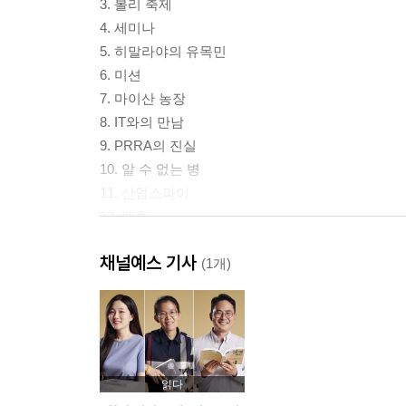
3. 볼리 축제
4. 세미나
5. 히말라야의 유목민
6. 미션
7. 마이산 농장
8. IT와의 만남
9. PRRA의 진실
10. 알 수 없는 병
11. 산업스파이
12. 해후
13. 글라스 협정
채널예스 기사
14. 양의 죽음
(1개)
15. 공안서장
16. 솔크연구소
17. 이기적 유전자
18. 우연과 필연
19. 최후의 시계
읽다
20. X의 출현