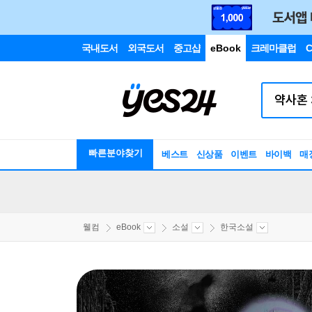
국내도서
외국도서
중고샵
eBook
크레마클럽
C
빠른분야찾기
베스트
신상품
이벤트
바이백
매
웰컴
eBook
소설
한국소설