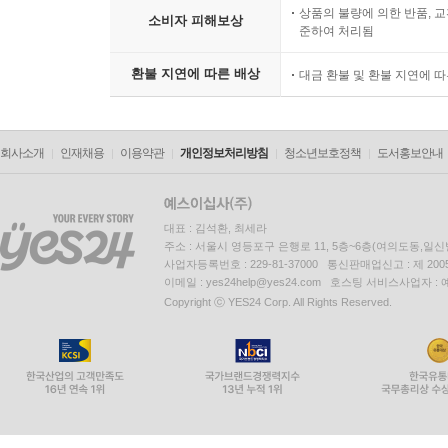
상품의 불량에 의한 반품, 교
소비자 피해보상
준하여 처리됨
환불 지연에 따른 배상
대금 환불 및 환불 지연에 
회사소개
인재채용
이용약관
개인정보처리방침
청소년보호정책
도서홍보안내
대표 : 김석환, 최세라
주소 : 서울시 영등포구 은행로 11, 5층~6층(여의도동,일신
사업자등록번호 : 229-81-37000 통신판매업신고 : 제 200
이메일 : yes24help@yes24.com 호스팅 서비스사업자 :
Copyright ⓒ YES24 Corp. All Rights Reserved.