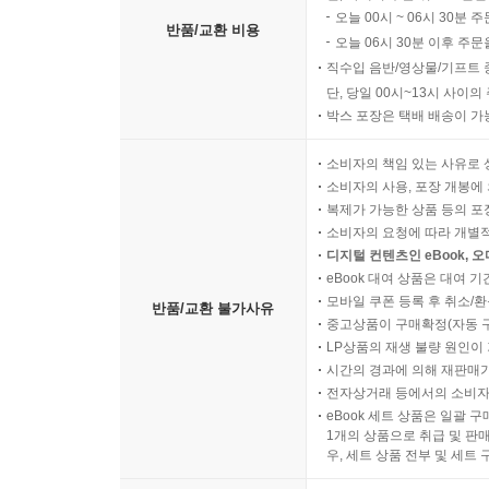
오늘 00시 ~ 06시 30분 
반품/교환 비용
오늘 06시 30분 이후 주문
직수입 음반/영상물/기프트 
단, 당일 00시~13시 사이
박스 포장은 택배 배송이 가
소비자의 책임 있는 사유로 
소비자의 사용, 포장 개봉에 
복제가 가능한 상품 등의 포장을 
소비자의 요청에 따라 개별
디지털 컨텐츠인 eBook, 
eBook 대여 상품은 대여 기
모바일 쿠폰 등록 후 취소/환
반품/교환 불가사유
중고상품이 구매확정(자동 
LP상품의 재생 불량 원인이 기
시간의 경과에 의해 재판매가
전자상거래 등에서의 소비자
eBook 세트 상품은 일괄 
1개의 상품으로 취급 및 판매
우, 세트 상품 전부 및 세트