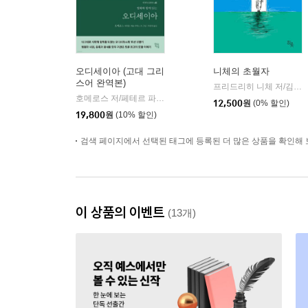
오디세이아 (고대 그리
니체의 초월자
스어 완역본)
프리드리히 니체 저/김철 편역
호메로스 저/페테르 파울 루벤스 그림/박문재 역
현대지성
|
12,500
원
(0% 할인)
19,800
원
(10% 할인)
검색 페이지에서 선택된 태그에 등록된 더 많은 상품을 확인해 
이 상품의 이벤트
(13개)