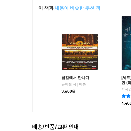
이 책과
내용이 비슷한 추천 책
꿈길에서 만나다
[세트
면 (
유미설 저
마롱
|
박지영
3,600
원
4,40
배송/반품/교환 안내