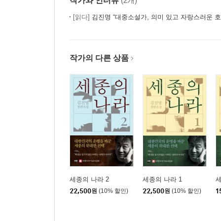
작가와 인터뷰
(2개)
[읽다]
김진명 “대중소설가, 의미 있고 자랑스러운 
작가의 다른 상품
세종의 나라 2
세종의 나라 1
세
22,500
원
(10% 할인)
22,500
원
(10% 할인)
1