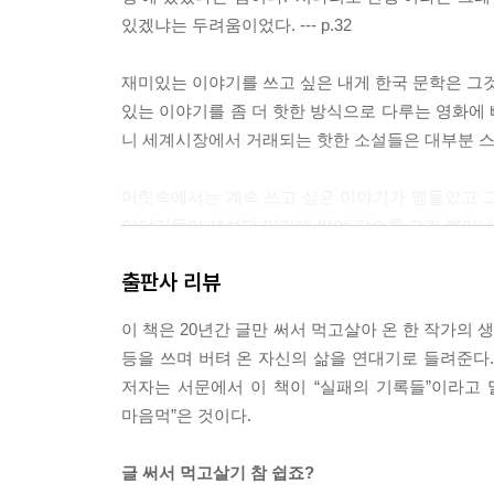
있겠냐는 두려움이었다. --- p.32
재미있는 이야기를 쓰고 싶은 내게 한국 문학은 그것
있는 이야기를 좀 더 핫한 방식으로 다루는 영화에
니 세계시장에서 거래되는 핫한 소설들은 대부분 스토리
머릿속에서는 계속 쓰고 싶은 이야기가 맴돌았고 그
이야기들이 생성돼 머리에 쌓여 갈수록 그걸 뽑아내지 못
출판사 리뷰
비록 작은 공간이지만 생활과 작업을 분리해야겠다는 
글쓰기 사이에서 나만의 리듬을 찾기 위해 애썼다. --- 
이 책은 20년간 글만 써서 먹고살아 온 한 작가의 
등을 쓰며 버텨 온 자신의 삶을 연대기로 들려준다.
하지만 전업을 결심하고 출판사를 나와 혼자만의 거처
저자는 서문에서 이 책이 “실패의 기록들”이라고
가동시키고 있었기 때문이다. --- p.71
마음먹”은 것이다.
이전까지 나는 예술영화가 상업영화보다 우위에 있
글 써서 먹고살기 참 쉽죠?
게 할리우드 상업영화의 구조와 플롯의 오래된 전통