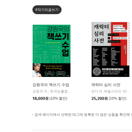
#작가의글쓰기
강원국의 책쓰기 수업
캐릭터 심리 사전
강원국 저
한국능률협회미디어
린다 N. 에델스타인 저/지여울 역
|
18,000
원
(10% 할인)
25,200
원
(10% 할인)
검색 페이지에서 선택된 태그에 등록된 더 많은 상품을 확인해 