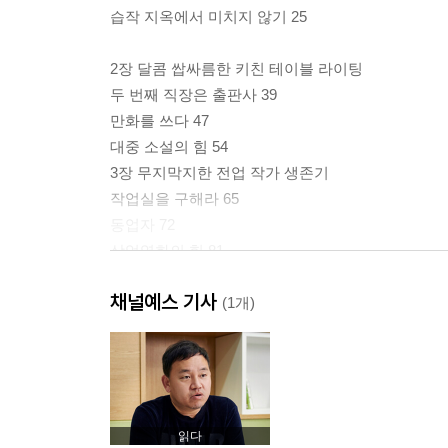
습작 지옥에서 미치지 않기 25
2장 달콤 쌉싸름한 키친 테이블 라이팅
두 번째 직장은 출판사 39
만화를 쓰다 47
대중 소설의 힘 54
3장 무지막지한 전업 작가 생존기
작업실을 구해라 65
동업자 72
상업영화의 힘 81
문우(?-F), 이 세계의 동지 89
채널예스 기사
막다른 책상에서 노트북 닫기 96
(1개)
4장 혼자 쓰기, 같이 쓰기, 닥치는 대로 쓰기
작가병 : 심각성과 처방에 대하여 107
팀 작업 : 시나리오를 어떻게 같이 쓰냐고요? 114
주필야알 : 낮에 글 쓰고 밤에 알바하기 121
읽다