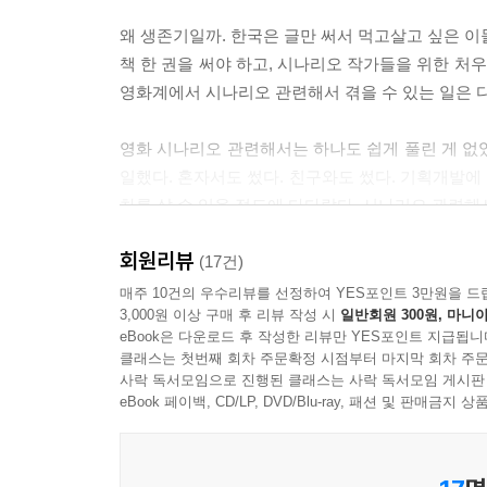
화를 쉽게 생각하다가는 큰코다칠 수 있다는 뜻이기도 했다
왜 생존기일까. 한국은 글만 써서 먹고살고 싶은 이
책 한 권을 써야 하고, 시나리오 작가들을 위한 처
내 인생에 문우가 있다면 바로 서진 군이 그 말에 
영화계에서 시나리오 관련해서 겪을 수 있는 일은 
라도 상대방의 작품을 검토해 줄 수 있는 얼마 안 되는 
영화 시나리오 관련해서는 하나도 쉽게 풀린 게 없
출판사 생활 4년 동안 증정받거나 모은 책 수백여 
일했다. 혼자서도 썼다. 친구와도 썼다. 기획개발에
에 읽어 치워 헌책으로 만들어 버렸다. 헌책이 되면 
차를 살 수 있을 정도에 다다랐다. 시나리오 관련해서
손을 들게 되었다. --- p.101
회원리뷰
저자는 《망원동 브라더스》로 유명한 김호연 소
(17건)
지금 하는 일이 힘들어서 도피하려는 건지 진짜로 
썼고 영화 〈이중간첩〉, 〈태양을 쏴라〉의 시나
매주 10건의 우수리뷰를 선정하여 YES포인트 3만원을 드
이상 다른 일을 하고는 살 수 없는 팔자가 되었다는
3,000원 이상 구매 후 리뷰 작성 시
일반회원 300원, 마니아
시나리오도 있다.
도, 글 쓸 환경이 살짝 갖춰진 것만으로도, 가슴이 설
eBook은 다운로드 후 작성한 리뷰만 YES포인트 지급됩니
클래스는 첫번째 회차 주문확정 시점부터 마지막 회차 주문
이제는 중견 작가로 자리 잡았다고 봐도 될 이력이
사락 독서모임으로 진행된 클래스는 사락 독서모임 게시판
시간이 지나고 나도 이곳저곳에서 당선을 많이 경험해
다른 글들도 쓴다. 소설을 써 놨다고 해서 출간을 확
eBook 페이백, CD/LP, DVD/Blu-ray, 패션 및 판매금
품을 완성해야 한다는 걸 깨달았다. --- p.118
‘실패’는 쓰는 일의 본질
오리지널 작품을 쓰는 자는 결국 자신과 만나게 된다. 