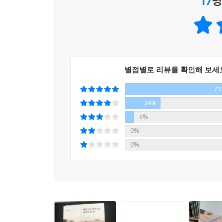
17
명
그러므로 오늘도 나는 쓴다
나 역시 스크린에 펼쳐진 내가 쓴 대사와 상황을 보
그럼에도 그는 쓴다. 수없이 거절당하고, 실패하면
이야기가 부족한 것은 모두 작가인 내 탓이 크다. 첫 
거듭 시도해 보았지만 결국 더는 다른 일을 하고는
생계를 이은 지 오래되어 다른 것을 할 수 있는 능
어느덧 마흔이었다. 서른셋에 다시 전업 작가로 나섰
게 됩니다”고 누가 말해 줬다면 시작이나 할 수 있
별점별로 리뷰를 확인해 보세
그리고 내린 결론은 나는 더 이상 다른 일을 하고
는 거다. --- p.175
7
글쓰기를 다시 생각하는 것만으로도, 글 쓸 환
근질근질해졌다. -109, 110쪽
24%
적어도 소설 한 권을 안정적으로 쓰려면 최소 1년은
6%
고 했다. 출판사 밥을 먹어 왔기에 어느 정도 예상
곤궁하고 곤란했지만 누추하고 지질했지만 나는 작가
0%
사야 했고, 그렇다면 기존에 하던 시나리오 작업으로
때문이고, 이제 부족한 나를 미워하지 않으며 살 수 
0%
는 결론이 나왔다. 다른 소설가들은 어떻게 살고 있는지 
내 위장 속과 내가 쓴 이야기 속 빈 곳이 늘어날 
빨리 재고를 쓰고 싶었지만 불가능했고 쓸 수 없으니
손놀림이 타자가 되고, 타자가 되어 나온 글들이 이야
도 재발이 될 것이고, 그렇다면 버티는 힘으로 작가 
들거리는 게 느껴졌고 두 번째 소설을 못 낼 수도 있다는
작가의 길에 들어서고 싶다면