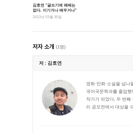
오리지널 : 당신은 오리지널이 있는가 127
김호연 "글쓰기에 패배는
없다. 이기거나 배우거나"
궁금증 : 스토리의 비밀, 세상사의 비밀 135
2023년 03월 30일
일희일비 : 희망과 절망의 롤러코스터 143
시너지 : 공동 작업의 즐거움 151
크레딧 : 당신의 신용을 저축하라 159
저자 소개
(1명)
5장 데뷔 : 창작의 망망대해에서 잠시 휘파람 불기
당선 통지 전화에 적절하게 응대하는 법에 대하여 1
저 :
김호연
초보 소설가의 생계에 대하여 177
자신의 원작을 직접 시나리오로 쓰는 일의 즐거움과 
원작자의 자격으로 연극을 감상하는 법에 대하여 19
영화·만화·소설을 넘나들
국어국문학과를 졸업했다
6장 작업기 : 올해는 소설을 쓰고 내년에는 시나리
작가가 되었다. 두 번
두 번째 소설을 쓴다는 것 203
리 공모전에서 대상을 수
육체노동으로서의 글쓰기 210
좋은 영화 217
REWRITE : 다시 써라 222