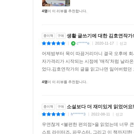
4명
이 이 리뷰를 추천합니다.
생활 글쓰기에 대한 김호연작가
종이책
구매
c******e
2020-11-17
신고
|
|
|
어제밤부터 목이 따끔거리더니 결국 오후에 회사
자가격리가 시작되는 시점에 '매직'처럼 날라
었다.김호연작가의 글을 읽고나면 잃어버렸던 모
4명
이 이 리뷰를 추천합니다.
소설보다 더 재미있게 읽었어요!
종이책
구매
h*******3
2022-08-11
신고
|
|
|
우연찮게 <불편한 편의점>을 읽었는데 너무 큰
스트 라이터즈, 파우스터, 그리고 이 책까지!