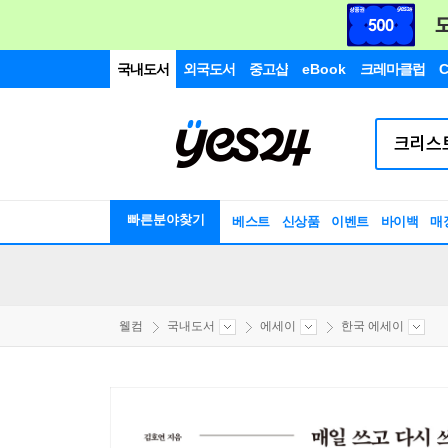
국내도서
외국도서
중고샵
eBook
크레마클럽
C
빠른분야찾기
베스트
신상품
이벤트
바이백
매
웰컴
국내도서
에세이
한국 에세이