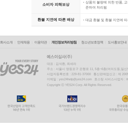
상품의 불량에 의한 반품, 교
소비자 피해보상
준하여 처리됨
환불 지연에 따른 배상
대금 환불 및 환불 지연에 
회사소개
인재채용
이용약관
개인정보처리방침
청소년보호정책
도서홍보안내
대표 : 김석환, 최세라
주소 : 서울시 영등포구 은행로 11, 5층~6층(여의도동,일신
사업자등록번호 : 229-81-37000 통신판매업신고 : 제 200
이메일 : yes24help@yes24.com 호스팅 서비스사업자 :
Copyright ⓒ YES24 Corp. All Rights Reserved.