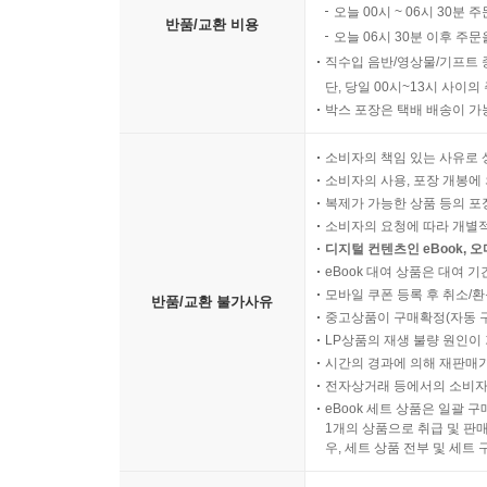
오늘 00시 ~ 06시 30분 
반품/교환 비용
오늘 06시 30분 이후 주문
직수입 음반/영상물/기프트 
단, 당일 00시~13시 사이
박스 포장은 택배 배송이 가
소비자의 책임 있는 사유로 
소비자의 사용, 포장 개봉에 
복제가 가능한 상품 등의 포장을 
소비자의 요청에 따라 개별
디지털 컨텐츠인 eBook, 
eBook 대여 상품은 대여 기
모바일 쿠폰 등록 후 취소/환
반품/교환 불가사유
중고상품이 구매확정(자동 
LP상품의 재생 불량 원인이 기
시간의 경과에 의해 재판매가
전자상거래 등에서의 소비자
eBook 세트 상품은 일괄 
1개의 상품으로 취급 및 판매
우, 세트 상품 전부 및 세트