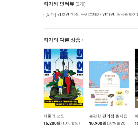
연재 : 매일 써라 229
작가와 인터뷰
(2개)
당신의 시나리오가 영화가 되기까지의
[읽다]
김호연 “나의 돈키호테가 있다면, 짝사랑하기
롱 앤 와인딩 로드(Long and Winding Road) 237
공모전 : 당신의 운을 설계하라 248
작가의 다른 상품
7장 네버엔딩 스토리텔러 스토리
영화를 쓰다 263
끝까지 쓰다 271
에필로그 공복의 글쓰기 280
서울의 선인
불편한 편의점 필사집
16,200
원
(10% 할인)
18,900
원
(10% 할인)
1