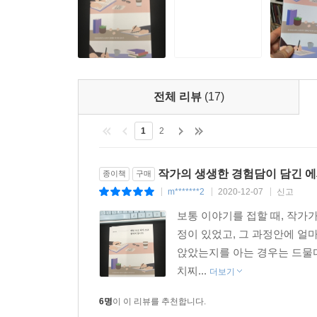
견뎌야 했다. 또한 첫 책은 판권이 팔려 다음 소설을
잊지 말아야 할 것은 저자가 20년간 글을 써 왔
없게 되었다. 이것이 쓰라렸다. 두번째 소설을 출간한 
작가의 길에 들어섰거나 들어서려는 이들을 위해 글
일한 만큼 영화 한 편이 만들어지기까지 과정도 자세
혼자가 혼자를 위로하는 양식이라는 소설에 대한 정
를 위로하는 것이기도 하다. 그렇게 여기고 나면 이제 
이 책은 생존기지만 비장하지 않다. 오히려 유머
전체 리뷰
(17)
산문집에도 반영된 것이다.
노파심에서 말하자면 수락을 하긴 했는데 계약을 미
이 당신의 시나리오를 개발하자고 하는 회사나 제
1
2
없다. 명심하라. 한때 유명 작품에 참여했다는 프
할지 모른다. 하지만 절대 계약서 없이 쓰지 마라. --- 
작가의 생생한 경험담이 담긴 에세
종이책
구매
m*******2
2020-12-07
신고
|
|
|
이것저것 많이 당선되었다는 자랑처럼 들리는가? 
보통 이야기를 접할 때, 작가
문학동네 소설상, 자음과모음 문학상, 중앙장편문
정이 있었고, 그 과정안에 얼
전신인 CJ 스토리업 역시 두 번 지원했다 모두 물을 먹었다
앉았는지를 아는 경우는 드물다
치찌...
더보기
공모전 당선 확률은 매우 낮다. 유명 공모전은 웬
다. 요컨대 필사적으로 해도 될까 말까 한 일을 직
6명
이 이 리뷰를 추천합니다.
짐으로 결과를 받아들이고 다음 기회를 도모해야 한다. 