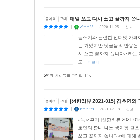
분명한 것은 공복에 내가 쓰는 글에는 늘 어떠한 허기가
매일 쓰고 다시 쓰고 끝까지 씁
종이책
구매
빈 곳이 늘어날 때마다, 주리고 갈급한 무엇이 그 
z******2
2020-11-25
신고
|
|
|
어 나온 글들이 이야기가 되고 다시 내 위장을 채울 
글쓰기와 관련한 인터넷 카페에
는 거였지만 댓글들의 반응은 
--- p.281
시 쓰고 끝까지 씁니다> 라는 
오...
더보기
5명
이 이 리뷰를 추천합니다.
[선한리뷰 2021-015] 김호연
종이책
구매
i*******n
2021-02-18
신고
|
|
|
#독서후기 [선한리뷰 2021-0
호연의 짠내 나는 생계형 글쓰
쓰고 끝까지 씁니다>에 대해 