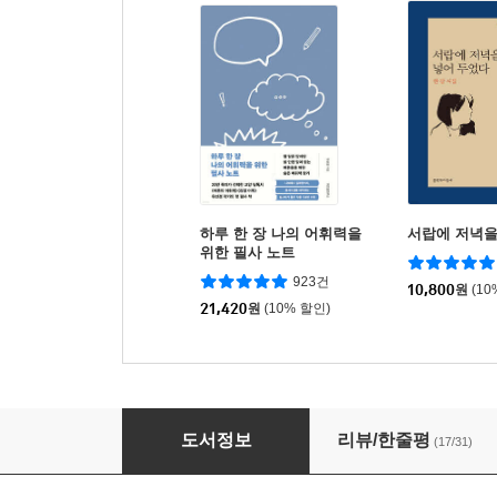
하루 한 장 나의 어휘력을
서랍에 저녁을
위한 필사 노트
923건
10,800
원
(10
21,420
원
(10% 할인)
매일 쓰고 다시 쓰고 끝까지 씁니다
도서정보
리뷰/한줄평
(17/31)