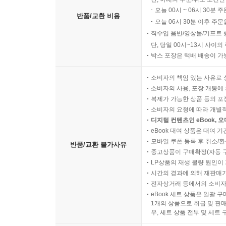
오늘 00시 ~ 06시 30분 
반품/교환 비용
오늘 06시 30분 이후 주문
직수입 음반/영상물/기프트 
단, 당일 00시~13시 사이
박스 포장은 택배 배송이 가
소비자의 책임 있는 사유로 
소비자의 사용, 포장 개봉에 
복제가 가능한 상품 등의 포장을 
소비자의 요청에 따라 개별
디지털 컨텐츠인 eBook, 
eBook 대여 상품은 대여 기
모바일 쿠폰 등록 후 취소/환
반품/교환 불가사유
중고상품이 구매확정(자동 
LP상품의 재생 불량 원인이 기
시간의 경과에 의해 재판매가
전자상거래 등에서의 소비자
eBook 세트 상품은 일괄 
1개의 상품으로 취급 및 판매
우, 세트 상품 전부 및 세트