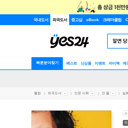
국내도서
외국도서
중고샵
eBook
크레마클럽
C
빠른분야찾기
베스트
신상품
이벤트
바이백
매
웰컴
외국도서
인문 사회
인 물
실
소
직