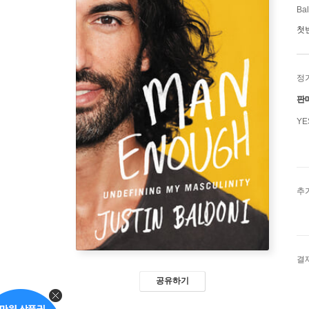
Bal
첫
정
판
Y
추
결
공유하기