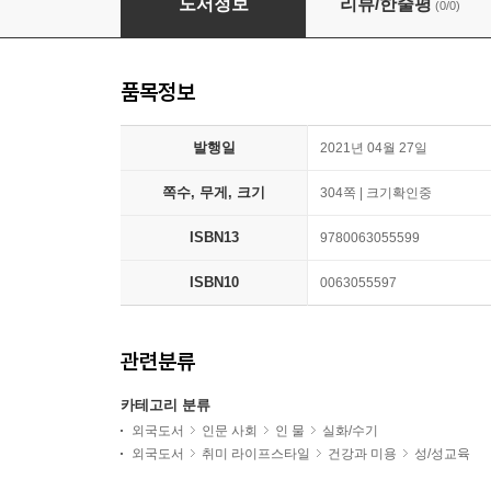
도서정보
리뷰/한줄평
(0/0)
품목정보
발행일
2021년 04월 27일
쪽수, 무게, 크기
304쪽 | 크기확인중
ISBN13
9780063055599
ISBN10
0063055597
관련분류
카테고리 분류
외국도서
인문 사회
인 물
실화/수기
외국도서
취미 라이프스타일
건강과 미용
성/성교육