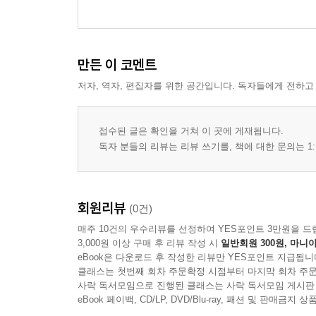
박 진사가 지은 시의 운을 따서 次朴進士 69
수재 이경숙이 지은 시운을 따서【회문시】 次李秀
삼인 스님이 지은 시의 운을 따서【장두시】 次三印
선덕 징 스님이 지은 시의 운을 따서【장두시】 次
만든 이 코멘트
「남쪽으로 돌아가는 문 상인을 전송하며」라는 시의
저자, 역자, 편집자를 위한 공간입니다. 독자들에게 전하고
탁균 스님이 지은 시의 운을 따서 次琢均韻 74
묘경 스님이 지은 시의 운을 따서 次妙瓊 75
기 스님이 지은 시의 운을 따서 次機師 76
접수된 글은 확인을 거쳐 이 곳에 게재됩니다.
독자 분들의 리뷰는 리뷰 쓰기를, 책에 대한 문의는 1:
밀성 원이 지은 시의 운을 따서 次密城? 77
거창 침류정 판상의 시운을 따서 次居昌枕流亭板上韻
운권 스님의 시운을 따서 次雲…捲師 79
조 상사의 시운을 따서 次趙上舍 80
회원리뷰
(0건)
이 생원의 시운을 따서 次李生員 81
매주 10건의 우수리뷰를 선정하여 YES포인트 3만원을 드
매곡 스님의 시운을 따서 次梅谷師 82
3,000원 이상 구매 후 리뷰 작성 시
일반회원 300원, 마니아
eBook은 다운로드 후 작성한 리뷰만 YES포인트 지급됩니
황 수재가 지은 시의 운을 따서 次黃秀才 83
클래스는 첫번째 회차 주문확정 시점부터 마지막 회차 주문
지곡 관물 선생의 시운을 따서 次止谷觀物先生 84
사락 독서모임으로 진행된 클래스는 사락 독서모임 게시판
송 진사가 지은 「입춘일에 제하다」라는 시의 운을
eBook 페이백, CD/LP, DVD/Blu-ray, 패션 및 판매금
풍악산으로 가는 영지 도인을 전송하며 送靈芝道人之