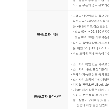
중고상품의 경우 출고 완료일
비로봉毘盧峯 167
모바일 쿠폰의 경우 유효기간(
중대中臺 168
상원사上院寺 169
고객의 단순변심 및 착오구
신성 팔경神聖八景 170
직수입양서/직수입일서중 일
북대北臺 174
단, 아래의 주문/취소 조건인
오늘 00시 ~ 06시 30분 
서대西臺 175
반품/교환 비용
오늘 06시 30분 이후 주문
남대南臺 176
직수입 음반/영상물/기프트 
월정사月精寺 177
단, 당일 00시~13시 사이
설악산雪嶽山 178
박스 포장은 택배 배송이 가
봉정암鳳頂庵 179
한계사寒溪寺 180
소비자의 책임 있는 사유로 
소비자의 사용, 포장 개봉에 
신흥사新興寺 181
복제가 가능한 상품 등의 포장을 
계조굴繼祖窟 182
소비자의 요청에 따라 개별
대승암大乘庵 183
디지털 컨텐츠인 eBook, 
금강산金剛山 184
eBook 대여 상품은 대여 기
모바일 쿠폰 등록 후 취소/환
초입의 백천교 初入百川橋 185
반품/교환 불가사유
중고상품이 구매확정(자동 
원통사圓通寺 186
LP상품의 재생 불량 원인이 기
유점사楡店寺 187