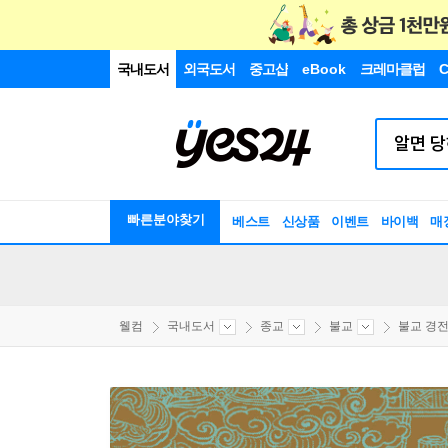
국내도서
외국도서
중고샵
eBook
크레마클럽
C
빠른분야찾기
베스트
신상품
이벤트
바이백
매
웰컴
국내도서
종교
불교
불교 경전