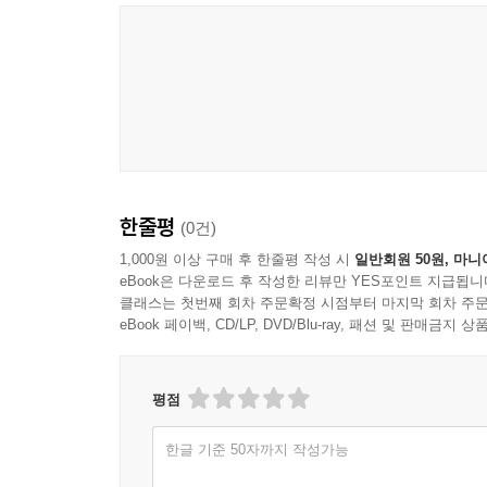
상봉 대사를 따라 속리산 유람길에 나서는~ 送慧
풍악산으로 가는 영안 스님을 전송하며 送靈眼師之楓
관동으로 가는 총섭 규 스님을 송별하며 別圭摠攝之
영동으로 가는 문 상인을 전송하며 送文上人之嶺東 
운 상인을 전송하며 送雲…上人 91
중주 태수 권적을 송별하며 別中州太守【權迪】 92
북원 군수 강회를 전송하며 送北原?【康澮】 93
한줄평
지곡 경암 관물 선생의 죽음을 애도함 止谷敬庵觀物
(0건)
문 진사가 지은 「우뚝 솟은 외로운 소나무」라는~
1,000원 이상 구매 후 한줄평 작성 시
일반회원 50원, 마니
권 진사 희익의 시운을 따서 次權進士【希益】 96
eBook은 다운로드 후 작성한 리뷰만 YES포인트 지급됩니
클래스는 첫번째 회차 주문확정 시점부터 마지막 회차 주문
송 진사 자첨의 시운을 따서 次宋進士【子瞻】 97
eBook 페이백, CD/LP, DVD/Blu-ray, 패션 및 판매금
김 한림이 지은 「가야산을 유람하며」라는~ 次金翰
개원사에서 총리사 최 상국의 행차 중에~ 開元寺奉
시운을 따서 지은 시를 경련 스님에게 줌 次贈敬蓮師 
평점
문 처사가 보내온 시의 운을 따서 次文處士來韻 101
좌의정의 「그림의 매화가 섣달 매화를 대하다」~ 
한글 기준 50자까지 작성가능
좌의정 목 상국이 파초선을~ 謹次左議政睦相國賜蕉