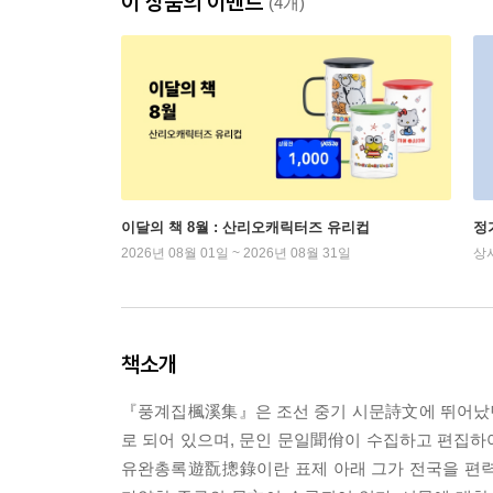
이 상품의 이벤트
(4개)
이달의 책 8월 : 산리오캐릭터즈 유리컵
정
2026년 08월 01일 ~ 2026년 08월 31일
상
책소개
『풍계집楓溪集』은 조선 중기 시문詩文에 뛰어났던 
로 되어 있으며, 문인 문일聞佾이 수집하고 편집하
유완총록遊翫摠錄이란 표제 아래 그가 전국을 편력