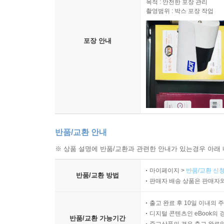
목적 : 안전한 포장 관리
옛날 직금구문시체를 모방하여 擬古織錦龜紋詩體 1
촬영범위 : 박스 포장 작업
수세문水勢文 130
화염문火焰文 131
포장 안내
금전화지錦錢花枝 132
우암 선생의 「백수」라는 시의 운을 따서 次尤庵百愁
주 / 138
풍계집 중권 楓溪集 卷之中
반품/교환 안내
두회유완록시의 서문 ?會游翫錄詩序 153
유완총록遊翫?錄 155
※ 상품 설명에 반품/교환과 관련한 안내가 있는경우 아래 
마이페이지 >
반품/교환 신청
제1 관동록 一關東錄-44편
반품/교환 방법
판매자 배송 상품은 판매자와
치악산雉嶽山 162
상원암上院庵 163
출고 완료 후 10일 이내의 
오대산五臺山 164
디지털 콘텐츠인 eBook의 
반품/교환 가능기간