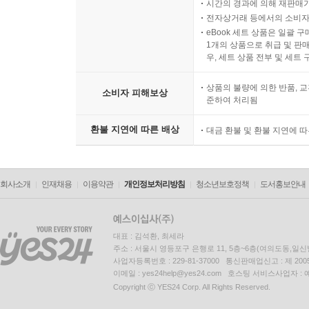
시간의 경과에 의해 재판매가
만경대에 올라 登萬景臺 188
전자상거래 등에서의 소비자
eBook 세트 상품은 일괄 
칠보대七寶臺 189
1개의 상품으로 취급 및 판매
마하연摩訶衍 190
우, 세트 상품 전부 및 세트
구정봉九井峰 191
상품의 불량에 의한 반품, 교
구룡연九龍淵 192
소비자 피해보상
준하여 처리됨
비로봉毘盧峯 193
중백운암中白雲…菴 194
환불 지연에 따른 배상
대금 환불 및 환불 지연에 
보덕굴報德窟 195
선암?菴 196
표훈사表訓寺 197
회사소개
인재채용
이용약관
개인정보처리방침
청소년보호정책
도서홍보안내
정양사正陽寺 198
백화사白花寺 199
명연鳴淵 200
대표 : 김석환, 최세라
주소 : 서울시 영등포구 은행로 11, 5층~6층(여의도동,일신
장안사長安寺 201
사업자등록번호 : 229-81-37000 통신판매업신고 : 제 200
영원동靈源洞 202
이메일 : yes24help@yes24.com 호스팅 서비스사업자 :
백탑동百塔洞 203
Copyright ⓒ YES24 Corp. All Rights Reserved.
단발령斷髮嶺 204