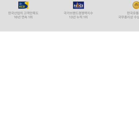
관동 팔경關東八景 205
경운산慶雲…山 209
다시 놀러 온 청평사 重遊淸平寺 210
청평사 선동淸平寺仙洞 211
덕고산德高山 212
삼가 인평대군이 지은 시의 운을 따서 謹次?平大君韻
제2 호서록第二湖西錄-19편
계족산?足山 214
월악산月嶽山 215
속리산俗離山 216
대법주사大法住寺 217
수정봉水晶峰 218
문장대文藏臺 219
미륵봉彌勒峰 220
천왕봉天王峰 221
관음봉觀音峰 222
복천사福泉寺 223