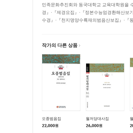
수암 스님이 지은 시의 운을 따서 次遂庵韻 52
민족문화추진회와 동국대학교 교육대학원을 수
정 처사가 지은 시의 운을 따서 次鄭處士韻 53
경』·『제경요집』·『정본수능엄경환해산보기』
강양 태수가 지은 시의 운을 따서 次江陽太守 54
수경』·『천지명양수륙재의범음산보집』·『동사
홍주 윤 군수가 지은 시의 운을 따서 次尹洪州 55
조 원장이 지은 시의 운을 따서 次曺院長 56
신암의 시축에서 시운을 따서 次信菴軸 57
작가의 다른 상품
이 순상이 지은 시의 운을 따서 次李巡相韻 58
이 지평이 지은 「가야산에 노닐며」라는 시의 운을
덕산 거사가 지은 시의 운을 따서 次德山居士 60
남 진사 장두시의 운을 따서 次南進士藏頭詩 61
정 진사가 지은 시의 운을 따서 次鄭進士 62
성산 태수가 지은 시의 운을 따서 次星山太守 63
강양 태수가 지은 시의 운을 따서 次江陽太守 64
삼가 개성 유수 신 상공이 지은 「박연폭포」~ 謹
「백제회고」라는 시의 운을 따서 次百濟懷古 66
「독송재」라는 시의 운을 따서 次獨松齋 67
오종범음집
월저당대사집
22,000
원
26,000
원
2
이 진사가 지은 시의 운을 따서 次李進士 68