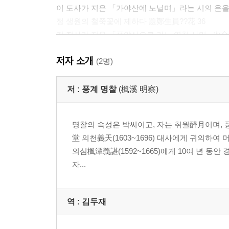
이 도사가 지은 「가야산에 노닐며」라는 시의 운을
정 생원의 철쭉꽃에 제하다 題鄭生員??花 36
김 진사가 지은 「풍악산으로 가는 영철 사미~ 次
이 선비가 지은 시의 운을 따서 次李生韻 38
저자 소개
매촌 설 생원이 지은 「수뢰암」이라는 시의 운을 
(2명)
「함벽루」라는 시의 운을 따서 次涵碧樓韻 40
이 별좌가 지은 시의 운을 따서 次李別座韻 41
저 :
풍계 명찰
(楓溪 明察)
남 진사가 지은 「연정」이라는 시의 운을 따서 次
고성 군수가 지은 「설경」이라는 시의 운을 따서 
명찰의 속성은 박씨이고, 자는 취월醉月이며,
화산 신 사군이 지은 「꿈에 소백산 선동에~ 次花
堂 의천義天(1603~1696) 대사에게 귀의하여
최 진사가 지은 시의 운을 따서 次崔進士韻 45
의심楓潭義諶(1592~1665)에게 10여 년 동안
부안 정 군수가 지은 시의 운을 따서 次鄭扶安韻 46
자...
합천 홍 군수가 지은 「함벽루」라는 시의 운을 따
송 진사가 지은 「욕불일에 제함」이라는 시의 운을
송 진사가 지은 시의 운을 따서 次宋進士 49
역 :
김두재
원접사 신 참판이 지은 「관서에 가다」라는~ 次遠
성산 군수가 휴 상인에게 준 시의 운을 따서 次星山