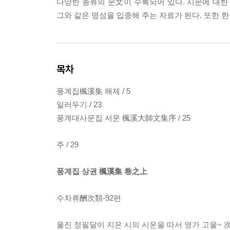
다양한 종류의 문文이 수록되어 있다. 시문에 대한
그와 같은 명성을 입증해 주는 자료가 된다. 또한 
목차
풍계집楓溪集 해제 / 5
일러두기 / 23
풍계대사문집 서문 楓溪大師文集序 / 25
주 / 29
풍계집 상권 楓溪集 卷之上
수차류酬次類-92편
울진 정필달이 지은 시의 시운을 따서 영가 고을~ 