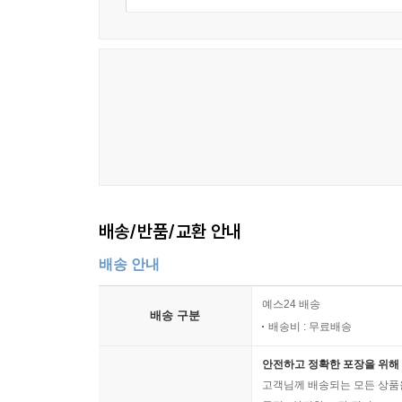
좌상이 봉흥암에 놀러와 시를 주기에 그 시운을 따
최 처사의 시운을 따서 次崔處士 107
이 생원이 지은 「분재의 국화에 제함」이라는~ 次
보안 스님의 시운을 따서 次普眼師 109
함벽루 판상의 시운을 따서 次涵碧樓板上韻 110
강양 군수가 지은 「함벽루」라는 시의 운을 따서 次
성산 명부(수령)의 시운을 따서 次星山明府 112
도곡 조 원장의 시운을 따서 次陶谷曹院長 113
「가야산에 제하다」라는 시의 운을 따서 次題伽耶山
삼가 여주 목사가 광주 부윤에게 보낸 시의 운을 따
배송/반품/교환 안내
지곡 관물 선생의 시운을 따서 次止谷觀物先生 118
배송 안내
한 선전관의 시운을 따서 次韓宣傳 119
단구 김 생원의 시운을 따서 次丹丘金生員 121
예스24 배송
배송 구분
과거를 보기 위해 떠나는 진사 허구를 송별하며 送
배송비 : 무료배송
척촉장을 짚은 강양 원을 송별하며 送??杖江陽? 12
임종게臨終偈 125
안전하고 정확한 포장을 위해 
고객님께 배송되는 모든 상품을
현기호로지체玄機葫蘆之體 126