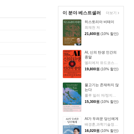
이 분야 베스트셀러
더보기
히스토리아 비테이
최재천 저
21,600
원
(10% 할인)
AI, 신의 탄생 인간의
종말
엘리에저 유드코스키,네이트 소아레스 공저/고영훈 역
19,800
원
(10% 할인)
물고기는 존재하지 않
는다
룰루 밀러 저/정지인 역
15,300
원
(10% 할인)
AI가 두려운 당신에게
배경훈,과학기술정보통신부 저
16,020
원
(10% 할인)