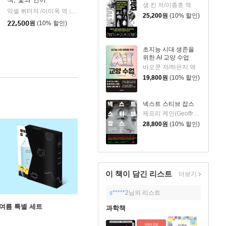
샘 킨 저/이충호 역
악셀 뷔터저 /이미옥 역
니케북스
|
25,200
원
(10% 할인)
22,500
원
(10% 할인)
초지능 시대 생존을
위한 AI 교양 수업
바오쿤 저/하은지 역
19,800
원
(10% 할인)
넥스트 스티브 잡스
제프리 케인(Geoffrey Cain) 저/이민석 역
28,800
원
(10% 할인)
이 책이 담긴
리스트
더보기
s*****2
님의 리스트
 여름 특별 세트
과학책