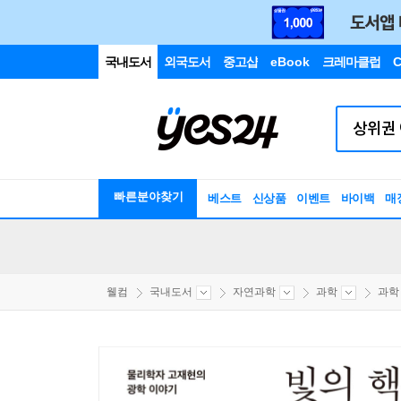
국내도서
외국도서
중고샵
eBook
크레마클럽
C
빠른분야찾기
베스트
신상품
이벤트
바이백
매
웰컴
국내도서
자연과학
과학
과학