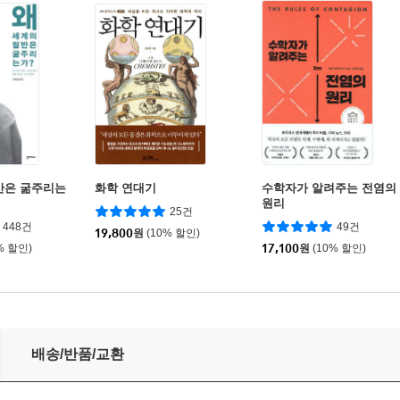
반은 굶주리는
화학 연대기
수학자가 알려주는 전염의
원리
25건
448건
49건
19,800
원
(10% 할인)
% 할인)
17,100
원
(10% 할인)
배송/반품/교환