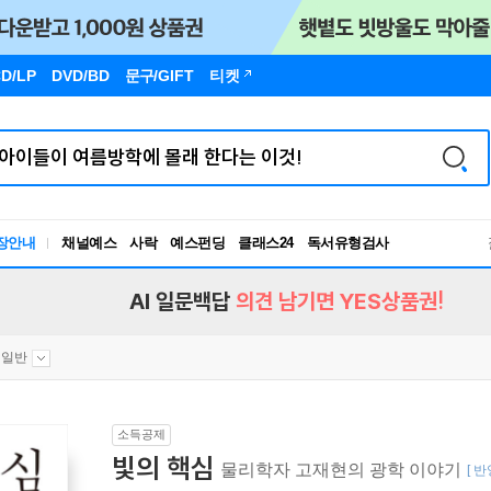
D/LP
DVD/BD
문구
/GIFT
티켓
독서유형검사
장안내
채널예스
사락
예스펀딩
클래스24
RBTI Lab
독서유형검사
AI 일문백답
의견 남기면 YES상품권!
 일반
소득공제
빛의 핵심
물리학자 고재현의 광학 이야기
[ 반