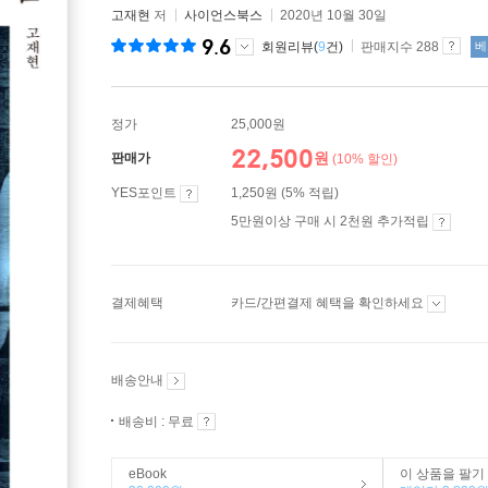
고재현
저
사이언스북스
2020년 10월 30일
9.6
회원리뷰(
9
건)
판매지수 288
베
정가
25,000원
22,500
원
판매가
(10% 할인)
YES포인트
1,250원 (5% 적립)
5만원이상 구매 시 2천원 추가적립
결제혜택
카드/간편결제 혜택을 확인하세요
배송안내
배송비 : 무료
eBook
이 상품을 팔기