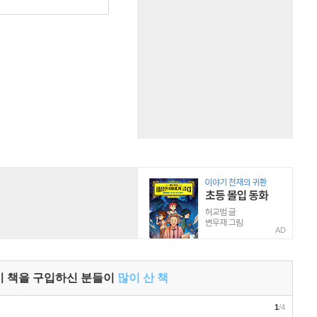
원
AD
이 책을 구입하신 분들이
많이 산 책
1
/4