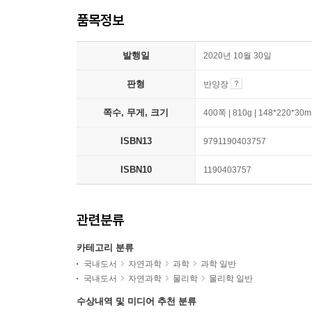
품목정보
발행일
2020년 10월 30일
판형
반양장
쪽수, 무게, 크기
400쪽 | 810g | 148*220*30
ISBN13
9791190403757
ISBN10
1190403757
관련분류
카테고리 분류
국내도서
자연과학
과학
과학 일반
국내도서
자연과학
물리학
물리학 일반
수상내역 및 미디어 추천 분류