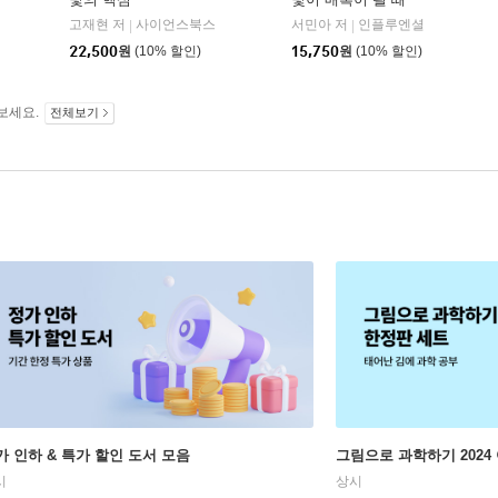
고재현 저
사이언스북스
서민아 저
인플루엔셜
|
|
22,500
원
(10% 할인)
15,750
원
(10% 할인)
보세요.
전체보기
가 인하 & 특가 할인 도서 모음
그림으로 과학하기 2024
시
상시