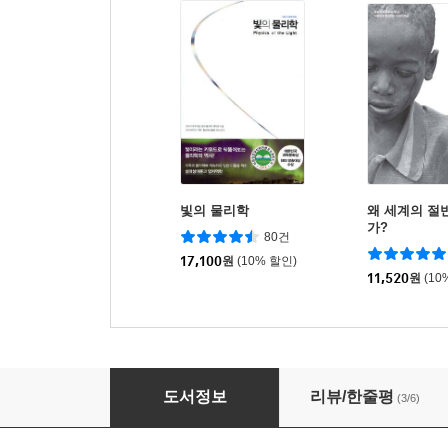
빛의 물리학
왜 세계의 절
가?
80건
17,100
원
(10% 할인)
11,520
원
(10
빛의 핵심
도서정보
리뷰/한줄평
(3/6)