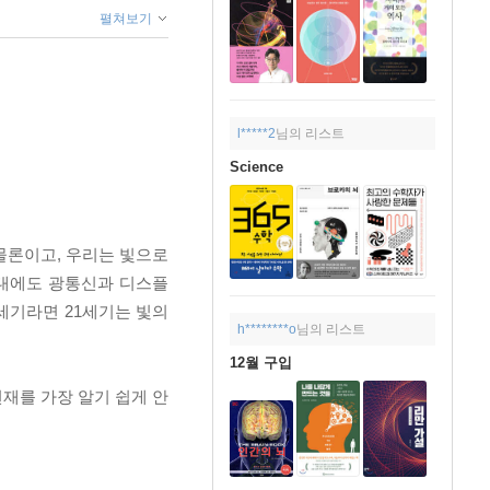
펼쳐보기
l*****2
님의 리스트
Science
물론이고, 우리는 빛으로
시대에도 광통신과 디스플
세기라면 21세기는 빛의
h********o
님의 리스트
12월 구입
재를 가장 알기 쉽게 안