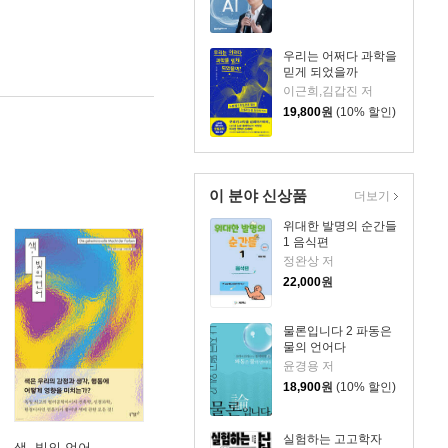
우리는 어쩌다 과학을
믿게 되었을까
이근희,김갑진 저
19,800
원
(10% 할인)
이 분야 신상품
더보기
위대한 발명의 순간들
1 음식편
정완상 저
22,000
원
물론입니다 2 파동은
물의 언어다
윤경용 저
18,900
원
(10% 할인)
실험하는 고고학자
색, 빛의 언어