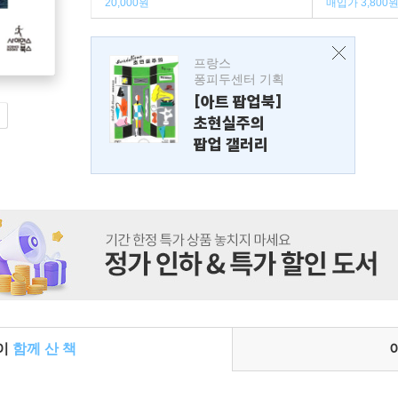
20,000원
매입가 3,800
프랑스
퐁피두센터 기획
[아트 팝업북]
초현실주의
팝업 갤러리
들이
함께 산 책