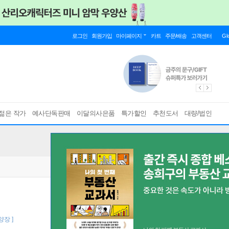
로그인
회원가입
마이페이지
카트
주문/배송
고객센터
Gl
젊은 작가
예사단독판매
이달의사은품
특가할인
추천도서
대량/법인
양장 ]