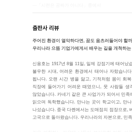
---「시련은 공짜가 아니다」중에서
대산은 아들의 손을 맞잡고 힘겹게 말을 이었다.
출판사 리뷰
“의사나 선생이나 사업가나 모두 다 사람을 귀히 여
잊지 말거라.”
주어진 환경이 열악하다면, 꿈도 움츠러들어야 할까
“예에.”
우리나라 으뜸 기업가에게서 배우는 길을 개척하는 
“깊게 파고들고, 높은 데서 멀리 내다봐야 한다는 것
“명심하겠습니다!”
신용호는 1917년 8월 11일, 일제 강점기에 태
아들은 아버지의 이 짧은 몇 마디가 오늘날의 교보
불우한 시대, 어려운 환경에서 태어나 자랐습니다
됩니다. 오랜 시간 병을 앓고, 기적처럼 몸이 회
---「사람은 책을 만들고 책은 사람을 만든다」중에서
직장에 들어가기 어려운 때였으니, 뭇 사람들 생
않았습니다. 카네기 같은 큰 사업가가 되어서 민족
읽으며 독학했습니다. 만나는 곳이 학교이고, 만나
나섰습니다. 중국 다롄에서는 도매점의 점장으로,
고국으로 돌아왔습니다. 우리나라의 자본으로, 민족