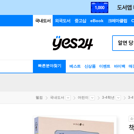
국내도서
외국도서
중고샵
eBook
크레마클럽
C
빠른분야찾기
베스트
신상품
이벤트
바이백
매
웰컴
국내도서
어린이
3-4학년
3-
소