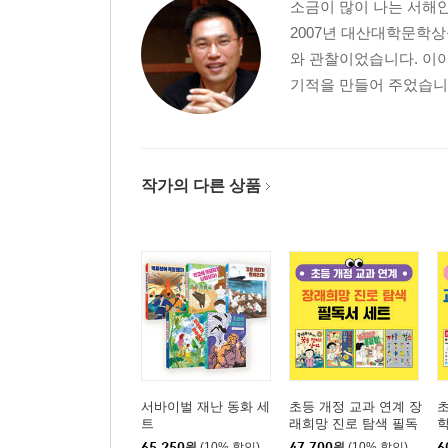
소금이 많이 나는 서해
광화문글판에 향기를 남기고
2007년 대산대학문학상
와 관찰이었습니다. 이
기적을 만들어 주었습니다
작가의 다른 상품
서바이벌 재난 동화 세
초등 개정 교과 연계 장
초
트
래희망 진로 탐색 필독
학
서 세트
서
65,250
원
(10% 할인)
47,700
원
(10% 할인)
6