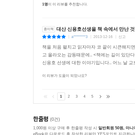
1명
이 이 리뷰를 추천합니다.
대산 신용호선생을 책 속에서 만난 것
종이책
a********3
2013-12-16
신고
|
|
|
책을 처음 펼치고 읽자마자 코 끝이 시큰해지면
고 올라오는 감동때문에.. <책에는 길이 있단
신용호 선생에 대한 이야기입니다.. 어느 날 교
이 리뷰가 도움이 되었나요?
1
2
3
4
5
한줄평
(0건)
1,000원 이상 구매 후 한줄평 작성 시
일반회원 50원, 마니
eBook은 다운로드 후 작성한 리뷰만 YES포인트 지급됩니