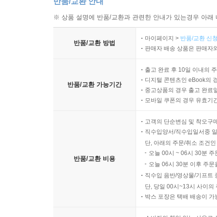
반품/교환 안내
※ 상품 설명에 반품/교환과 관련한 안내가 있는경우 아래 
마이페이지 >
반품/교환 신청
반품/교환 방법
판매자 배송 상품은 판매자와
출고 완료 후 10일 이내의 
디지털 콘텐츠인 eBook의 
반품/교환 가능기간
중고상품의 경우 출고 완료일
모바일 쿠폰의 경우 유효기간(
고객의 단순변심 및 착오구
직수입양서/직수입일서중 일
단, 아래의 주문/취소 조건인
오늘 00시 ~ 06시 30분 
반품/교환 비용
오늘 06시 30분 이후 주문
직수입 음반/영상물/기프트 
단, 당일 00시~13시 사이
박스 포장은 택배 배송이 가