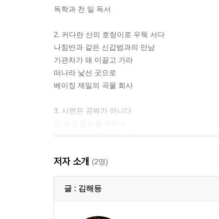
독학과 천 일 독서
2. 커다란 산의 호랑이로 우뚝 서다
나침반과 같은 신갑범과의 만남
기관차가 돼 이끌고 가라
떠나라 낯선 곳으로
베이징 제일의 곡물 회사
3. 시련은 공짜가 아니다
만 명의 동포를 구하다
시련은 절대 공짜가 아니다
교육보험을 발명하다
저자 소개
빌딩을 자르라니?
(2명)
4. 사람은 책을 만들고 책은 사람을 만든다
글 :
김해등
금싸라기 땅에 서점이라니요?
서점 이익이 왜 이리 많아?