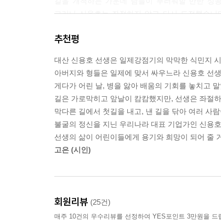
길을 개척하는 가운데 남들이 부러워할 만한 성공
그러나 신용호는 좌절하지 않고 다시 도전했습니다
교육과 문화를 육성해야 나라가 부강해진다고 믿
추천평
인간의 한계를 극복하고 꿈의 지평을 넓히는 데 이
대산 신용호 선생은 일제강점기의 막막한 식민지 
“우리 교보생명의 창립 이념이 무엇입니까? 바로
아버지와 형들은 일제에 맞서 싸우느라 신용호 선생
앞장서야 한다는 사실을 잘 알고 있을 것입니다. 우
게다가 어린 날, 병을 앓아 배움의 기회를 놓치고 
보세요. 나아가 노벨상을 타는 사람이 나오지 말란
길은 가로막히고 앞날이 캄캄했지만, 선생은 좌절하
서점은 반드시 열어야 합니다.”
막다른 길에서 첫길을 내고, 낸 길을 닦아 여러 사
(교보빌딩 지하 아케이드에 ‘교보문고’를 열기로 한
불굴의 정신을 지닌 우리나라 대표 기업가인 신용
선생의 삶이 어린이들에게 용기와 희망이 되어 줄 
길을 찾는다!
고은 (시인)
길이 없으면 만들어 간다!
- 만나는 곳을 학교로 만나는 이를 스승으로
신용호는 어린 시절 폐병을 앓느라 학교에 가지 못
회원리뷰
(25건)
모든 길이 가로막혔습니다. 하지만 좌절하지 않고
매주 10건의 우수리뷰를 선정하여 YES포인트 3만원을 드
빌려다 읽기를 게을리하지 않았습니다. 이렇듯 스스