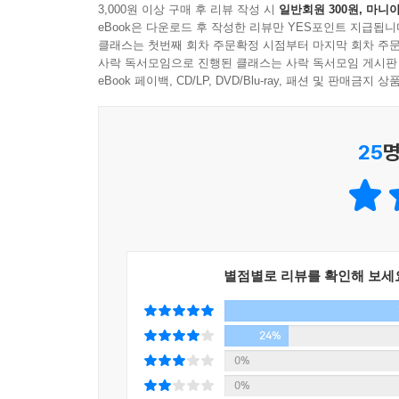
3,000원 이상 구매 후 리뷰 작성 시
일반회원 300원, 마니아
뭐라 하는 사람 없고, 잘한다고 해서 상을 받거나
eBook은 다운로드 후 작성한 리뷰만 YES포인트 지급됩니
그런데도 불구하고 밤새 책을 읽고, 곳곳을 돌며 경
클래스는 첫번째 회차 주문확정 시점부터 마지막 회차 주문
사락 독서모임으로 진행된 클래스는 사락 독서모임 게시판
배우는 것은 성공하기 위한 수단이 아니라 진정한 
eBook 페이백, CD/LP, DVD/Blu-ray, 패션 및 판매금
문턱을 넘지 못했지만 책을 스승으로 삼은 덕분에 
없기 때문에 성공할 수 없다.’라고 생각했다면 그가
마음먹기에 달렸다는 걸 배울 수 있습니다.
25
명
- 남의 그릇을 채우려는 마음
식민지 조선에서 온 스무 살 청년 신용호는 중국 
후지다 상사에 입사하자마자 회사 구조를 면밀히
제안합니다. 나의 성장이, 남의 성장이 되는 공
북일공사를 운영할 때도, 고국으로 돌아와 한양
별점별로 리뷰를 확인해 보세
아케이드에 수익성이 낮은 서점을 연 것도 내 욕심
아닌, 남의 그릇을 채워 내 그릇까지 함께 키우겠
24%
어린이들에게 참된 경쟁의 의미에 대해 생각해 보게
0%
0%
- 실패에 굴하지 않으면 성장의 발판이 된다