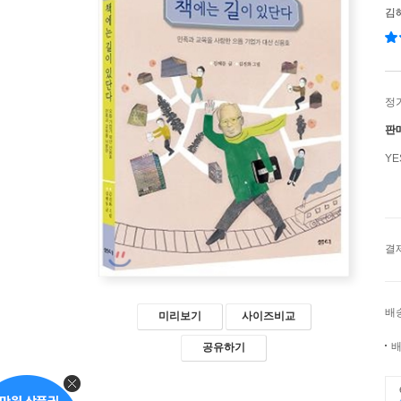
김
정
판
Y
결
배
미리보기
사이즈비교
배
공유하기