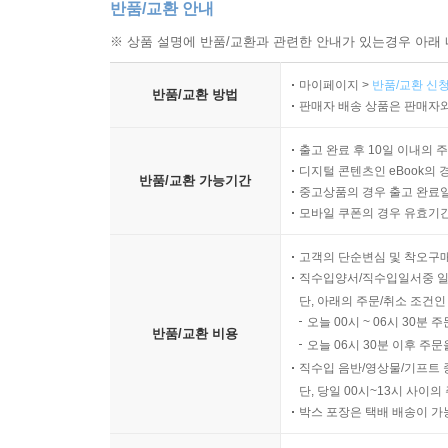
반품/교환 안내
※ 상품 설명에 반품/교환과 관련한 안내가 있는경우 아래 
마이페이지 >
반품/교환 신청
반품/교환 방법
판매자 배송 상품은 판매자와
출고 완료 후 10일 이내의 
디지털 콘텐츠인 eBook의 
반품/교환 가능기간
중고상품의 경우 출고 완료일
모바일 쿠폰의 경우 유효기간(
고객의 단순변심 및 착오구
직수입양서/직수입일서중 일
단, 아래의 주문/취소 조건인
오늘 00시 ~ 06시 30분 
반품/교환 비용
오늘 06시 30분 이후 주문
직수입 음반/영상물/기프트 
단, 당일 00시~13시 사이
박스 포장은 택배 배송이 가