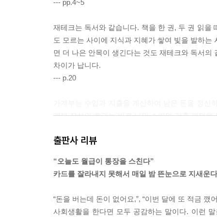
--- pp.4~5
재테크는 독서와 같습니다. 책을 한 권, 두 권 읽
도 모르는 사이에 지식과 지혜가 쌓여 빛을 발하는 
면 더 나은 안목이 생긴다는 것도 재테크와 독서의 
차이가 납니다.
--- p.20
가계부는 수입과 지출을 계산하여 남은 돈을 정산하
계부 작성의 효과는 바로 나의 소비와 저축 패턴을
는 점입니다. 내가 어느 항목에 지출이 많고 적은지
출판사 리뷰
흐름 등은 어떤지 등을 확인할 수 있죠.
--- p.44
“오늘도 월급이 통장을 스친다”
카드를 잘라내지 못해서 매일 밤 뜬눈으로 지새운다
사회초년생일 때는 돈을 모으겠다는 의지가 불끈합니
벌기 시작했다면, 사고 먹고 하고 싶은 게 너무 많
“돈을 버는데 돈이 없어요,”, “이번 달에 또 적금 깼어
를 좌우합니다.
사회생활을 한다면 모두 공감하는 말이다. 이런 말
--- p.182