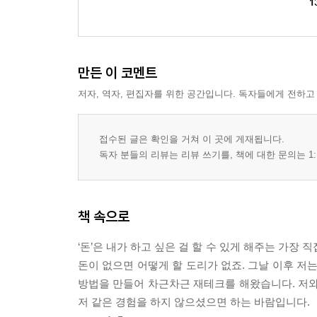
1
05 자기계발에는 아낌없이 투자하자
지금 당장 시작하자
혼자 힘들다면 자기계발 모임으로
투자와 사치는 한 끗 차이
만든 이 코멘트
여행도 알뜰하게 떠나자
저자, 역자, 편집자를 위한 공간입니다. 독자들에게 전하고
[재테크 Q&A] “여행자 보험은 꼭 가입해야 하나요?”
부록 _ 요니나의 매일 한 장 가계부
접수된 글은 확인을 거쳐 이 곳에 게재됩니다.
독자 분들의 리뷰는 리뷰 쓰기를, 책에 대한 문의는 1:
책 속으로
‘돈’은 내가 하고 싶은 걸 할 수 있게 해주는 가장
돈이 없으면 어떻게 할 도리가 없죠. 그날 이후 저
방법을 만들어 차근차근 재테크를 해왔습니다. 저와 
저 같은 경험을 하지 않으셨으면 하는 바람입니다.