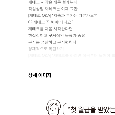
재테크 시작은 재무 설계부터
작심삼일 재테크는 이제 그만
[재테크 Q&A] “저축과 투자는 다른가요?”
02 재테크 꼭 해야 되나요?
재테크를 처음 시작한다면
현실적이고 구체적인 목표가 중요
부자는 성실하고 부지런하다
경제적으로 독립하기
[재테크 Q&A] “재테크를 하려면 적금부터 들어야 할
PART 2. 재테크는 처음이라
상세 이미지
01 재테크의 주인은 바로 나
금융 상품 추천 경로
당신만 아는 정보? 이미 전 국민이 다 아는 정보
[재테크 Q&A] “은행 직원이 하는 말은 다 정답 아닌
02 쓰기만 해도 재테크가 되는 가계부
부자들의 1등 습관