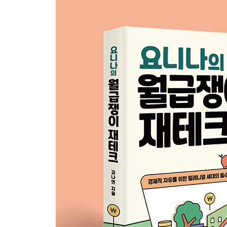
12 예·적금 풍차 돌리기
목돈 굴리기의 끝판왕, 예금 풍차 돌리기
예금 풍차 돌리기의 장단점
적은 돈으로 시작하는 52주 적금 챌린지
13 주택 청약 차근차근 준비하기
주택청약종합저축이 뭐예요?
청년우대형 청약저축으로 갈아타자
청약저축, 만들기만 하면 끝?
연말 소득 공제 혜택도 가능
[재테크 Q&A] “주택청약종합저축을 돈 모으는 용도
PART 5. 제대로 쓰면 돈 버는 카드 사용법
01 내게 맞는 카드 선택하기
체크카드가 뭐야?
신용카드가 뭐야?
똑똑하게 카드 쓰기
카드로 소득 공제 챙기기