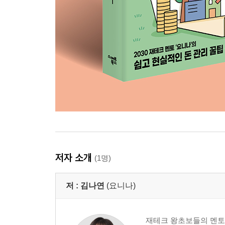
02 체크카드는 현금 거래, 신용카드는 신용 거래
월간 통합 할인 한도와 이용 금액 한도 확인하기
연체도 습관이다
혜택받으려고 소비한다는 핑계
내게 맞는 카드 고르기
카드 사용은 최소로, 혜택은 최대로
[재테크 Q&A] “카드를 잃어버렸는데 타인이 사용했
03 교통카드 선별법
선불 교통카드
후불 교통카드 광역알뜰교통카드
지하철 정기권
고속버스 정기권
저자 소개
(1명)
대중교통 얼리버드 할인받기
[재테크 Q&A] “쓰다 남은 선불 교통카드가 있는데,
저 :
김나연
(요니나)
PART 6. 첫 출근날부터 만드는 부자 습관
01 로또보다 경제 기사를 읽어야 하는 이유
재테크 왕초보들의 멘토,