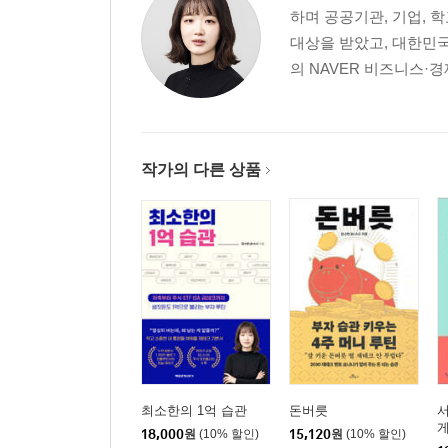
경제 기사를 읽는 사람은 미래가 다르다
하며 공공기관, 기업, 
경제 신문 구독하는 법
대상을 받았고, 대한민국
똑소리 나게 경제 신문 읽는 법
의 NAVER 비즈니스·경
경제 신문 스크랩 요령
알짜배기 무료 경제 강좌 찾아 듣기
02 어차피 쓸 거라면 남들보다 저렴하게
경유 포인트몰 이용하여 혜택받기
작가의 다른 상품
카드 포인트 통합 조회
모바일 상품권 이용하기
[재테크 Q&A] “비싸고 복잡한 핸드폰 요금, 알뜰살
03 공짜로 문화생활하기
유용한 문화생활 이벤트 사이트
이벤트 당첨 확률 높이는 팁
매월 마지막 주 수요일은 문화가 있는 날
[재테크 Q&A] “카페에 텀블러 갖고 가면 할인받을 
04 아름다운 재테크, 기부
최소한의 1억 습관
돈버릇
백 번 다짐보다 한 번 실천하는 자세
게
18,000
원
(10% 할인)
15,120
원
(10% 할인)