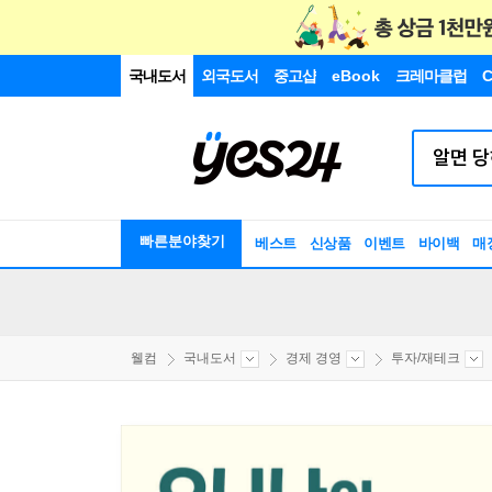
국내도서
외국도서
중고샵
eBook
크레마클럽
C
빠른분야찾기
베스트
신상품
이벤트
바이백
매
웰컴
국내도서
경제 경영
투자/재테크