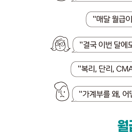
가계부 쓰기, 매번 포기하는 이유
가계부 잘 쓰기? 이것만 하자
나와 잘 맞는 가계부는?
03 ‘푼돈이 목돈 된다’ 식상해도 정석
돈 벌어도 돈 없는 당신, 줄줄 새는 돈이 있다
푼돈과 공돈, 바로 잡자
[재테크 Q&A] “매일 1~2천 원을 쓰는 습관, 못 고칠
04 100원 벌어서 200원 쓰지 말자
같은 돈도 똑똑하게 쓰는 법
쉽고 편할수록 경계하자
수수료, 연체료는 절대 내지 말자
PART 3. 재테크 시작 전 알아야 할 은행 상식
01 주거래 은행의 불편한 진실
왜 이렇게 은행이 많아
돌다리도 두들겨 보고 건너야 하는 은행
어려운 그 이름 ‘주거래 은행’
오래 거래하면 무조건 주거래 은행?