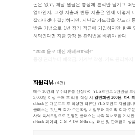
돈은 없고, 매달 월급은 통장에 흔적만 남기고 떠난
얼마인지, 고정 지출과 변동 지출은 언제 어떻게 
꾸준히 경제 관련 내용을 접하면 금융을 보는 시각이
잘라내겠다 결심하지만, 지난달 카드값을 갚느라 통장
에 대한 안목이 높아져서 실제로 재테크를 할 때도 
받은 기념으로 1년 정기 적금에 가입하지만 한두 달
허덕인다면 지금 당장 돈 관리법을 배워야 한다.
--- p.247
“2030 욜로 대신 재테크하라!”
통장 관리부터 예적금, 가계부 작성, 카드 관리까
올바른 돈 관리의 첫 단계는 나의 현 재정 상태를
회원리뷰
효과적이라고 말한다. 실제로 스무 살 때부터 지금
(4건)
않지만 돈 습관이 바로 잡혀서 통장 관리도 꼼꼼히
매주 10건의 우수리뷰를 선정하여 YES포인트 3만원을 드
3,000원 이상 구매 후 리뷰 작성 시
일반회원 300원, 마니아
투자를 할 수 있는 종잣돈 1억을 모았다고 한다.
eBook은 다운로드 후 작성한 리뷰만 YES포인트 지급됩니
클래스는 첫번째 회차 주문확정 시점부터 마지막 회차 주문
이 책은 저자의 이러한 경험을 바탕으로 한 재테크
사락 독서모임으로 진행된 클래스는 사락 독서모임 게시판
많지 않은 사회초년생의 상황에 맞는 쉽고 현실
eBook 페이백, CD/LP, DVD/Blu-ray, 패션 및 판매금
작성법, 통장 관리법, 예?적금 쪼개고 굴리는 법, 카