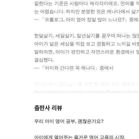
잘한다는 기준은 사람마다 제각각이에요. 언어를 
는 어렵습니다. 하지만 분명한 것은 캐나다에서 살기
--- 「프롤로그, 아이 영어 정말 많이 느나요?」중
한달살기, 세달살기, 일년살기를 꿈꾸며 떠나는 많
아이가 넓은 세상을 직접 보고 경험하고 느끼길 바
말하자면, 아이가 편안하고 자연스러운 환경에서 
결심했다.
--- 「아이와 간다면 꼭 캐나다」중에서
캐나다에서 일년살기를 하면 한 해의 모든 공휴일과 각
험, 이것이 다른 나라에서 살아보기를 하는 가장 중
계 맺기가 가능하다. 물론 짧은 기간에도 좋은 친구
출판사 리뷰
구와 나누는 우정이 아이에게 얼마나 값진 경험인지 
--- 「캐나다, 너의 매력을 보여줘」중에서
우리 아이 영어 공부, 괜찮은가요?
어찌 보면 2년밖에 안 되는 시간이지만, 엄마로서
아이에게 열어주는 즐거운 영어 교육의 시작,