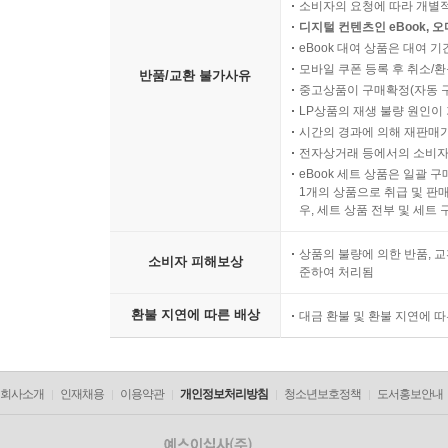
소비자의 요청에 따라 개별
디지털 컨텐츠인 eBook, 
eBook 대여 상품은 대여 기
모바일 쿠폰 등록 후 취소/환
반품/교환 불가사유
중고상품이 구매확정(자동 
LP상품의 재생 불량 원인이 기
시간의 경과에 의해 재판매가
전자상거래 등에서의 소비자
eBook 세트 상품은 일괄 
1개의 상품으로 취급 및 판매
우, 세트 상품 전부 및 세트
상품의 불량에 의한 반품, 교
소비자 피해보상
준하여 처리됨
환불 지연에 따른 배상
대금 환불 및 환불 지연에 
회사소개
인재채용
이용약관
개인정보처리방침
청소년보호정책
도서홍보안내