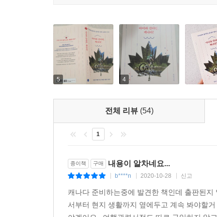
또한 돈과 시간을 들여서 준비하는 영어교육인 만
줄이는 가성비 높은 여행을 다녀올 수 있습니다. 
‘꿀팁’이 가득합니다. 어딘가에 꽁꽁 감춰져 있는 
그런 정보를 늦게 접해 기회를 놓치면, 살아보기 
알려만 줘도 주어진 시간을 훨씬 알차고 재미있게 
5
4
낯섦을 설렘이라 배우고,?배움을 즐거움이라 여기는
일상은 여행이 되고 여행은 배움이 된다!
전체 리뷰
(54)
1
내용이 알차네요...
종이책
구매
b****n
2020-10-28
신고
|
|
|
캐나다 준비하는중에 발견한 책인데 출판된지 얼마
서부터 현지 생활까지 옆에두고 계속 봐야할거 