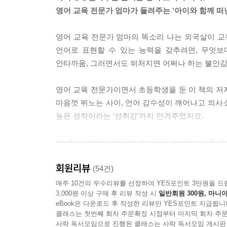
교육은 물고기 잡는 방법을 알려주는 것에 무게 중
영어 교육 전문가 엄마가 들려주는 ‘아이와 함께 떠난
주면 아이들 스스로 지식을 탐구해갈 것이라는 믿음
--- 「어느 날 아이가 말했다. 행복하다고!」중에서
영어 교육 전문가 엄마의 똑소리 나는 외국살이 교
언어로 표현할 수 있는 능력을 갖추려면, 무엇보
캐나다는 동네마다 커뮤니티센터, 레크리에이션센
안타까움, 그러면서도 뒤처지면 어쩌나 하는 불안감으
좋다. 아이가 학교를 마치면 공원에 나가 뛰어놀고,
틀림없다. 하지만 한국에서는 비싸거나 거리가 멀거
영어 교육 전문가이면서 초등학생을 둔 이 책의 저
다 친구들과 어울려 색다른 경험을 쌓는 것도 좋지 
마음껏 뛰노는 사이, 언어 감수성이 깨어나고 의사
--- 「어느 날 아이가 말했다. 행복하다고!」중에서
높은 성적이라는 ‘성취감’까지 안겨주었지요.
현지에서 직접 집을 구하려면 에어비앤비로 학교 근처 숙소
이 책 《아이와 간다면, 캐나다!》는 영어 교육 
들어가면 임대 매물을 한눈에 볼 수 있다. 내가 원하
성공적으로 이끌며 터득한 알짜 정보와 알뜰살뜰 
을 본 뒤 마음에 들어 계약을 할 경우에는 주의할 사
회원리뷰
고려해 교육 여행의 효과를 최대한으로 끌어올렸습
(54건)
--- 「아는 만큼 쉬워지고, 겪은 만큼 편해지는 
뒷받침된 덕분이었습니다. 영어 실력을 높이겠다는
매주 10건의 우수리뷰를 선정하여 YES포인트 3만원을 드
3,000원 이상 구매 후 리뷰 작성 시
일반회원 300원, 마니아
노력은 ‘캐나다에서 살아보기’ 여행을 성공적으로
동네 작은 교회에 가보면 알려지지 않은 소규모 ES
eBook은 다운로드 후 작성한 리뷰만 YES포인트 지급됩니
엄마들을 위해 이 책을 펴내게 되었습니다.
위한 생존 영어 프로그램인 경우가 많다. 학생 수가
클래스는 첫번째 회차 주문확정 시점부터 마지막 회차 주문
사락 독서모임으로 진행된 클래스는 사락 독서모임 게시판
--- 「아는 만큼 쉬워지고, 겪은 만큼 편해지는 