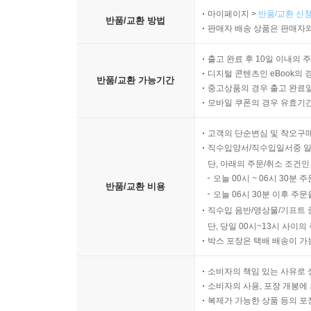
마이페이지 >
반품/교환 신청
반품/교환 방법
판매자 배송 상품은 판매자와
출고 완료 후 10일 이내의 
디지털 콘텐츠인 eBook의 
반품/교환 가능기간
중고상품의 경우 출고 완료일
모바일 쿠폰의 경우 유효기간(
고객의 단순변심 및 착오구
직수입양서/직수입일서중 일
단, 아래의 주문/취소 조건인
오늘 00시 ~ 06시 30분 
반품/교환 비용
오늘 06시 30분 이후 주문
직수입 음반/영상물/기프트 
단, 당일 00시~13시 사이
박스 포장은 택배 배송이 가
소비자의 책임 있는 사유로 
소비자의 사용, 포장 개봉에 
복제가 가능한 상품 등의 포장을 