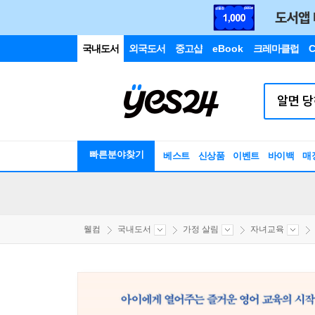
국내도서
외국도서
중고샵
eBook
크레마클럽
C
빠른분야찾기
베스트
신상품
이벤트
바이백
매
웰컴
국내도서
가정 살림
자녀교육