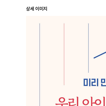
- 아이들을 위한 여름캠프 / 아이들을 위한 액티비티
상세 이미지
세달살기 해볼까?
세 달 동안 뭘 하지?
일 년은 어때?
- 가을 / 겨울 / 봄
떠나기 전 알아두어야 할 것들
- 학교 선택 / 보험 / 액티비티 / 짐 싸기
3장 어느 날 아이가 말했다. 행복하다고!
물고기 낚는 법을 알려주는 캐나다 교육
영어 좀 못하면 어때? 수학 천재 한국 어린이들
4無 캐나다
캐나다살이의 가장 큰 고민거리, 도시락
학교선생님과 이메일로 의사소통하기
캐나다 엄마들과 친해지기
캐나다에도 김영란법이 있나요?