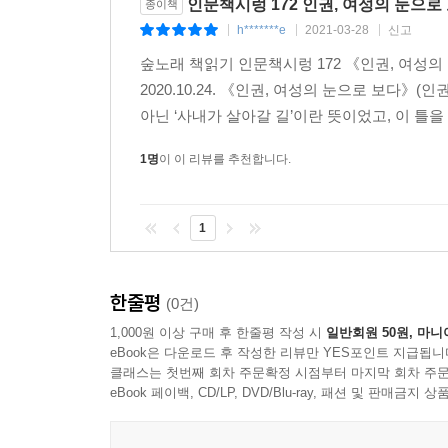
인문책시렁 172 인권, 여성의 눈으로
종이책
h*******e
2021-03-28
신고
|
|
|
숲노래 책읽기 인문책시렁 172 《인권, 여성
2020.10.24. 《인권, 여성의 눈으로 보다》(
아닌 ‘사내가 살아갈 길’이란 뜻이었고, 이 틀을 
1명
이 이 리뷰를 추천합니다.
1
한줄평
(0건)
1,000원 이상 구매 후 한줄평 작성 시
일반회원 50원, 마니
eBook은 다운로드 후 작성한 리뷰만 YES포인트 지급됩니
클래스는 첫번째 회차 주문확정 시점부터 마지막 회차 주문
eBook 페이백, CD/LP, DVD/Blu-ray, 패션 및 판매금