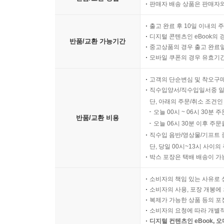
판매자 배송 상품은 판매자와
출고 완료 후 10일 이내의 
디지털 콘텐츠인 eBook의 
반품/교환 가능기간
중고상품의 경우 출고 완료일
모바일 쿠폰의 경우 유효기간(
고객의 단순변심 및 착오구
직수입양서/직수입일서중 일
단, 아래의 주문/취소 조건인
오늘 00시 ~ 06시 30분 
반품/교환 비용
오늘 06시 30분 이후 주문
직수입 음반/영상물/기프트 
단, 당일 00시~13시 사이
박스 포장은 택배 배송이 가
소비자의 책임 있는 사유로 
소비자의 사용, 포장 개봉에 
복제가 가능한 상품 등의 포장을 
소비자의 요청에 따라 개별
디지털 컨텐츠인 eBook, 