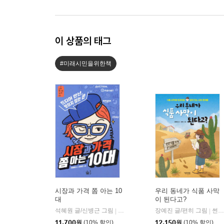
이 상품의 태그
#미래시민을위한책
시장과 가격 쫌 아는 10
우리 동네가 식품 사막
대
이 된다고?
석혜원 글/신병근 그림
풀빛
장예진 글/편히 그림
썬더키즈
|
|
11,700
원
(10% 할인)
12,150
원
(10% 할인)