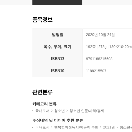
품목정보
발행일
2020년 10월 24일
쪽수, 무게, 크기
192쪽 | 278g | 130*210*20
ISBN13
9791188215508
ISBN10
1188215507
관련분류
카테고리 분류
국내도서
청소년
청소년 인문/사회/경제
수상내역 및 미디어 추천 분류
국내도서
행복한아침독서/책둥이 추천
2021년
청소년용