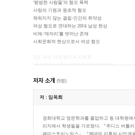
‘평범한 사람들’의 혐오 폭력
사랑의 기원과 원초적 혐오
채워지지 않는 결핍-인간의 취약성
여성 혐오로 연대하는 20대 남성 현상
비체-‘제자리’를 벗어난 존재
사회문화적 현상으로서 여성 혐오
2강. 우리 시대 엄마의 사회학
-로리주희(서울시성평등활동지원센터장)
저자 소개
‘아줌마’가 된다는 것
(5명)
강남 엄마들은 불안하다
경쟁 시스템과 여성의 몸
저 :
임옥희
한국 사회가 요구하는 엄마의 역할
우리는 우리 자신이 되어야 한다
경희대학교 영문학과를 졸업하고 동 대학원에
젠더 감수성을 기르자
리지에서 학생들을 가르쳤다. 『주디스 버틀러
페미스토리노믹스』 『팬데믹 이후의 시민권을 