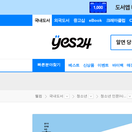
국내도서
외국도서
중고샵
eBook
크레마클럽
C
빠른분야찾기
베스트
신상품
이벤트
바이백
매
웰컴
국내도서
청소년
청소년 인문/사...