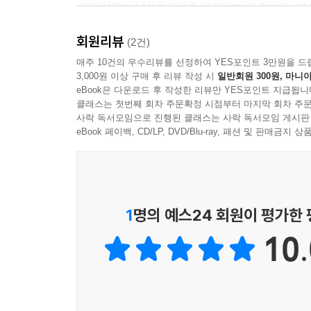
-가부장제는 남성들만으로 유지되는 게 아니라, 여
하지요. 그래서 가부장제는 여성에게 가부장제로 편
회원리뷰
제라는 체제에 순응하도록 만듭니다.
(2건)
매주 10건의 우수리뷰를 선정하여 YES포인트 3만원을 드
3,000원 이상 구매 후 리뷰 작성 시
일반회원 300원, 마니아
-페미니즘은 그동안 당연하게 생각했던 것들, 가족 
eBook은 다운로드 후 작성한 리뷰만 YES포인트 지급됩니
살아왔던 그 평온한 가족 서사에 질문을 던집니다.
클래스는 첫번째 회차 주문확정 시점부터 마지막 회차 주문
사락 독서모임으로 진행된 클래스는 사락 독서모임 게시판
-남성은 한국적 가부장 사회에서 주로 갑의 지위에 
eBook 페이백, CD/LP, DVD/Blu-ray, 패션 및 판매금
기를 겪고 있기도 합니다. 한국 남성들이 생각보다 
-한국 사회는 엄연한 남성 중심 사회입니다. 그렇지
하지 않습니다. 군대에서의 나쁜 경험, 가부장주의 
1
명의 예스24 회원이 평가한
10.
-군대에서도 인권교육을 활발하게 진행해야 합니다
다. 이상한 군대 문화, 남성 우월주의 문화, 가부
--- 본문 중에서