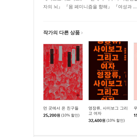
3강. 지금, 여기의 여성 운동
자의 뇌』 『몸 페미니즘을 향해』 『여성과 ...
-윤김지영(건국대 몸문화연구소 교수)
나는 페미니스트입니다
일상의 폭력을 포착하다
작가의 다른 상품
혐오에 대항하는 존재론적 폭력
페미니즘의 시간성
‘헬페미’-페미니스트 다중의 등장
“가장 사적인 것이 가장 정치적인 것이다”
호명받은 존재에서 호출하는 존재로
페미니스트 다중이 쓰는 새로운 역사
4강. 국가, 군대 그리고 남성
-오창익(인권연대 사무국장)
먼 곳에서 온 친구들
영장류, 사이보그 그리
우
고 여자
25,200
원
(10% 할인)
1
개인과 국가
32,400
원
(10% 할인)
군인들만의 세상, 1961년 체제
병사들은 볼모인가