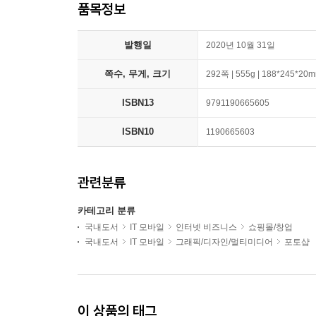
품목정보
발행일
2020년 10월 31일
쪽수, 무게, 크기
292쪽 | 555g | 188*245*20
ISBN13
9791190665605
ISBN10
1190665603
관련분류
카테고리 분류
국내도서
IT 모바일
인터넷 비즈니스
쇼핑몰/창업
국내도서
IT 모바일
그래픽/디자인/멀티미디어
포토샵
이 상품의 태그