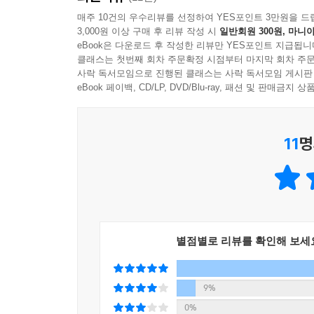
3. 다섯 가지 대표 스타일을 실습하고, 나만의 스
매주 10건의 우수리뷰를 선정하여 YES포인트 3만원을 드
3,000원 이상 구매 후 리뷰 작성 시
일반회원 300원, 마니아
eBook은 다운로드 후 작성한 리뷰만 YES포인트 지급됩니
이 책에는 상세 컷으로 빠르게 완성하는 의류 상
클래스는 첫번째 회차 주문확정 시점부터 마지막 회차 주문
겨냥한 뷰티 제품, 일상에서 소화하는 여성 의류
사락 독서모임으로 진행된 클래스는 사락 독서모임 게시판
일러스트, 내용, 자격 증명 등을 실제 여러분이
eBook 페이백, CD/LP, DVD/Blu-ray, 패션 및 판매금
쇼핑몰에 맞게 발전시켜서 ‘나만의 스타일’을 찾아
11
명
저자 제공 유튜브 동영상 강의(순차적으로 업데이트
https://bit.ly/detail_design
별점별로 리뷰를 확인해 보세
9%
0%