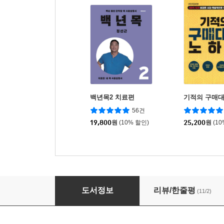
백년목2 치료편
기적의 구매대
56건
19,800
원
(10% 할인)
25,200
원
(1
매출 팍팍 포토샵 상세 페이지 디자인
도서정보
리뷰/한줄평
(11/2)