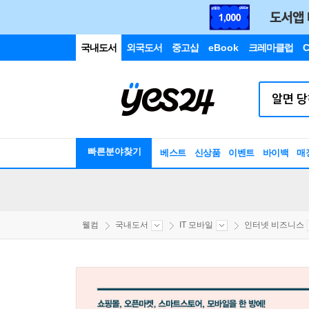
국내도서
외국도서
중고샵
eBook
크레마클럽
C
빠른분야찾기
베스트
신상품
이벤트
바이백
매
웰컴
국내도서
IT 모바일
인터넷 비즈니스