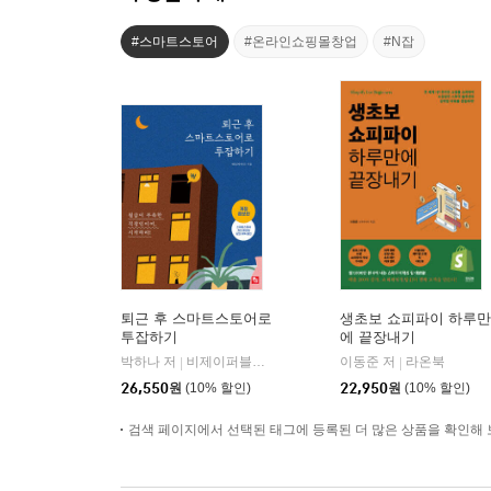
#스마트스토어
#온라인쇼핑몰창업
#N잡
퇴근 후 스마트스토어로
생초보 쇼피파이 하루만
투잡하기
에 끝장내기
박하나 저
비제이퍼블릭(BJ퍼블릭)
이동준 저
라온북
|
|
26,550
원
(10% 할인)
22,950
원
(10% 할인)
검색 페이지에서 선택된 태그에 등록된 더 많은 상품을 확인해 