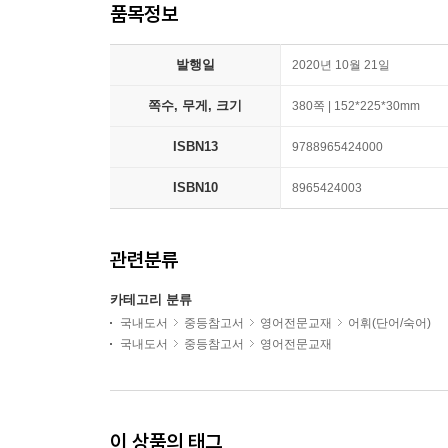
품목정보
발행일
2020년 10월 21일
쪽수, 무게, 크기
380쪽 | 152*225*30mm
ISBN13
9788965424000
ISBN10
8965424003
관련분류
카테고리 분류
국내도서
중등참고서
영어전문교재
어휘(단어/숙어)
국내도서
중등참고서
영어전문교재
이 상품의 태그