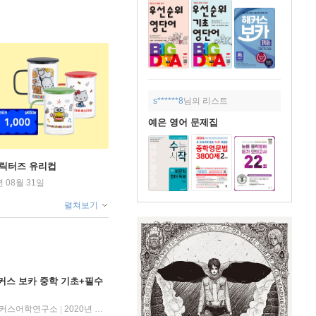
s******8
님의 리스트
예은 영어 문제집
캐릭터즈 유리컵
년 08월 31일
펼쳐보기
커스 보카 중학 기초+필수
커스어학연구소
2020년 10월 21일
|