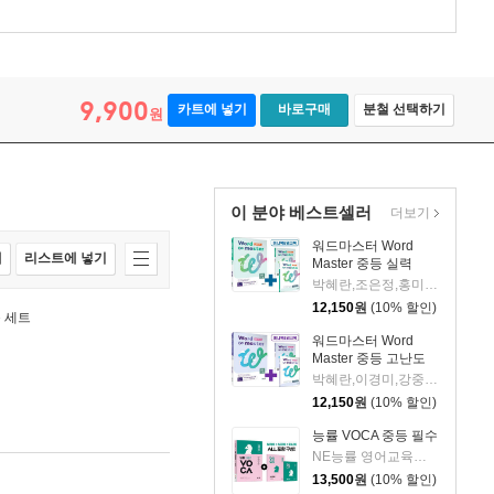
9,900
카트에 넣기
바로구매
분철 선택하기
원
이 분야 베스트셀러
더보기
워드마스터 Word
매
리스트에 넣기
Master 중등 실력
박혜란,조은정,홍미정 공저
12,150
원
(10% 할인)
북 세트
워드마스터 Word
Master 중등 고난도
박혜란,이경미,강중원,박정연,최은경,조은정,홍석현,이윤정 공저
12,150
원
(10% 할인)
능률 VOCA 중등 필수
NE능률 영어교육연구소 저
13,500
원
(10% 할인)