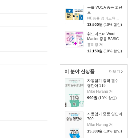
능률 VOCA 중등 고난
도
NE능률 영어교육연구소 저
13,500
원
(10% 할인)
워드마스터 Word
Master 중등 BASIC
홍미정 저
12,150
원
(10% 할인)
이 분야 신상품
더보기
자동암기 중학 필수
영단어 119
Mike Hwang 저
990
원
(10% 할인)
자동암기 중등 영단어
700
Mike Hwang 저
15,300
원
(10% 할인)