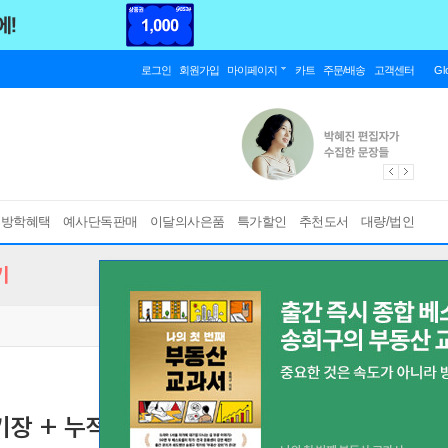
로그인
회원가입
마이페이지
카트
주문/배송
고객센터
Gl
름방학혜택
예사단독판매
이달의사은품
특가할인
추천도서
대량/법인
기
기장 + 누적 테스트북 세트
[ 미니 암기장 + 누적 테스트북