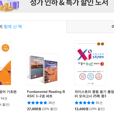
들이
함께 산 책
 영어 기초편
Fundamental Reading B
자이스토리 중등 듣기 총정
ASIC 1~2권 세트
리 모의고사 25회 중3
54건
36건
91건
% 할인)
27,000
원
(10% 할인)
12,600
원
(10% 할인)