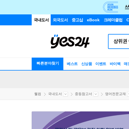
국내도서
외국도서
중고샵
eBook
크레마클럽
C
빠른분야찾기
베스트
신상품
이벤트
바이백
매
웰컴
국내도서
중등참고서
영어전문교재