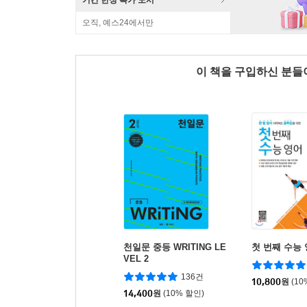
기간 한정 특가 도서
오직, 예스24에서만
이 책을 구입하신 분
천일문 중등 WRITING LE
첫 번째 수능
VEL 2
136건
10,800
원
(10
14,400
원
(10% 할인)