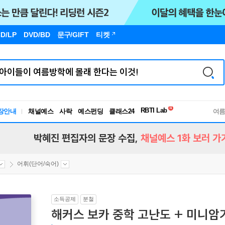
D/LP
DVD/BD
문구
/GIFT
티켓
독서유형검사
RBTI Lab
장안내
채널예스
사락
예스펀딩
클래스24
독서유형검사
여
박혜진 편집자의 문장 수집,
채널예스 1화 보러 가
어휘(단어/숙어)
소득공제
분철
해커스 보카 중학 고난도 + 미니암