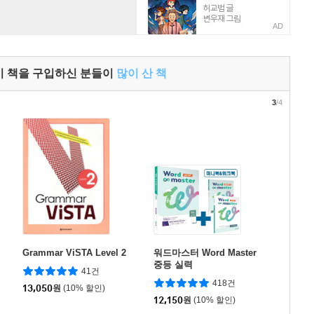
AD
이 책을 구입하신 분들이
많이 산 책
3
/4
Grammar ViSTA Level 2
워드마스터 Word Master
중등 실력
41건
418건
13,050
원
(10% 할인)
12,150
원
(10% 할인)