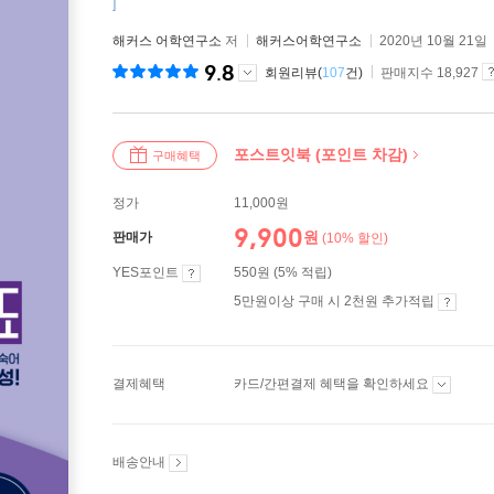
]
해커스 어학연구소
저
해커스어학연구소
2020년 10월 21일
9.8
회원리뷰(
107
건)
판매지수 18,927
포스트잇북 (포인트 차감)
구매혜택
정가
11,000원
9,900
원
판매가
(10% 할인)
YES포인트
550원 (5% 적립)
5만원이상 구매 시 2천원 추가적립
결제혜택
카드/간편결제 혜택을 확인하세요
배송안내