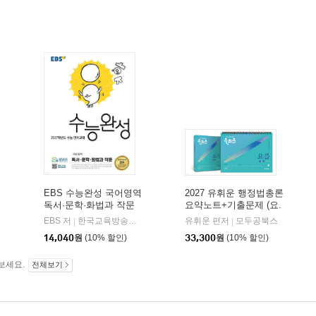
EBS 수능완성 국어영역
2027 유휘운 행정법총론
독서·문학·화법과 작문
요약노트+기출문제 (요.
(2026년)
플.)
비상교육
EBS 저
한국교육방송공사
유휘운 편저
모두공북스
|
|
|
14,040
원
(10% 할인)
33,300
원
(10% 할인)
보세요.
전체보기