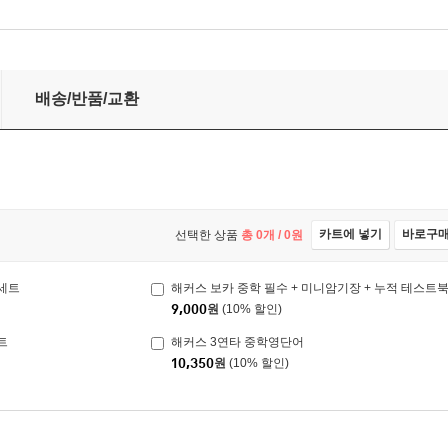
테스트북 세트
배송/반품/교환
카트에 넣기
바로구
선택한 상품
총
0
개 /
0
원
 세트
해커스 보카 중학 필수 + 미니암기장 + 누적 테스트
9,000
원
(10% 할인)
트
해커스 3연타 중학영단어
10,350
원
(10% 할인)