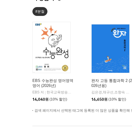
#분철
EBS 수능완성 영어영역
완자 고등 통합과학 2 (2
영어 (2026년)
026년용)
EBS 저
한국교육방송공사
김은경,채규선,조향숙 등저
|
14,040
원
(10% 할인)
16,650
원
(10% 할인)
검색 페이지에서 선택된 태그에 등록된 더 많은 상품을 확인해 