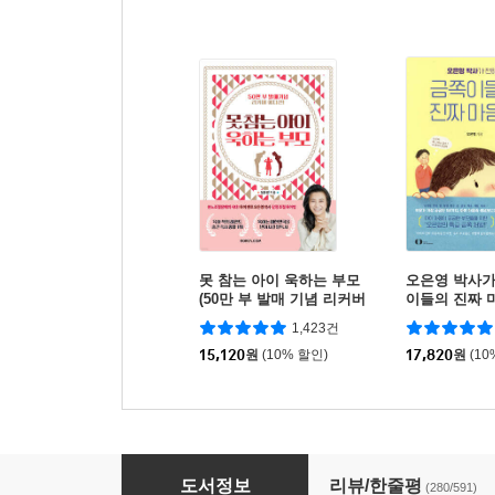
못 참는 아이 욱하는 부모
오은영 박사가
(50만 부 발매 기념 리커버
이들의 진짜 
에디션)
1,423건
15,120
원
(10% 할인)
17,820
원
(10
어떻게 말해줘야 할까
도서정보
리뷰/한줄평
(280/591)