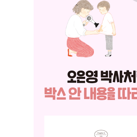
Chapter 5. 유치해지지 않고 처음 의도대로
오늘 힘들었네, 힘들었구나
그래, 알았으면 됐어
쉬는 데 미안한데, 네 도움이 좀 필요해
그건 엄마가 잘하는 일이 아닐 뿐이야
친한 사람이 내 인생에서 중요한 거지
[육아 이야기] 결백은 그냥 내버려둬도 결백
배가 고파? 엄마를 부르고 싶었어?
잘 안 되네, 아이, 속상해
어이쿠, 자야 하는데 잠이 안 오네
끝까지 해내는구나, 멋지다
오늘 그림 그리면서 재미있었어?
[육아 이야기] “나, 네 엄마 안 해” “너, 이 집에서 나가
그때 친구의 마음이 그랬나 보네
에이, 그런 말은 하는 게 아니지
‘누구랑은 놀지 말자’라고 말해서는 안 돼