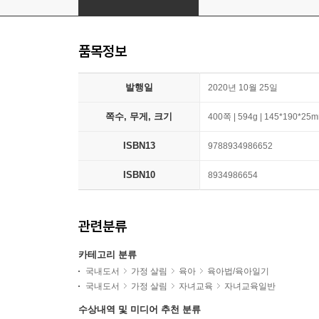
품목정보
발행일
2020년 10월 25일
쪽수, 무게, 크기
400쪽 | 594g | 145*190*25
ISBN13
9788934986652
ISBN10
8934986654
관련분류
카테고리 분류
국내도서
가정 살림
육아
육아법/육아일기
국내도서
가정 살림
자녀교육
자녀교육일반
수상내역 및 미디어 추천 분류