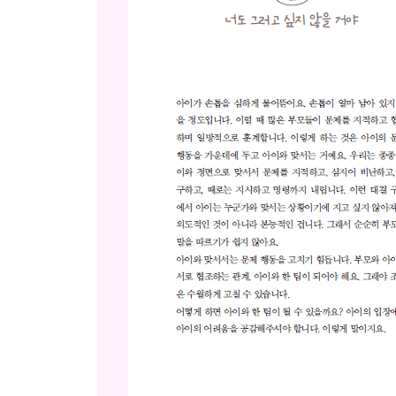
많은 사람이 해도 옳고 그름은 있는 거야
오늘 너희 모두 힘들었겠다
[육아 이야기] 친한 친구friend와 같은 반 아이classm
상황은 알겠어
너도 똑같이 잘못했다는 말은 아니야
이야기해주는 것이 고맙기는 한데
해와 달이 다 소중하듯 너희 둘 다 소중해
엄마는 네가 제일 좋아
[육아 이야기] “미안해”를 강요하지 마세요
Chapter 6. 언제나 오늘이 아이에게 말을 건네는 
안아줄게, 꽉 으스러지게
손잡이를 잘 잡아, 그렇지!
그것도 재미있네
우리 끝나고 또 재미있게 이야기하자
그냥 가도 돼, 나중에 신어