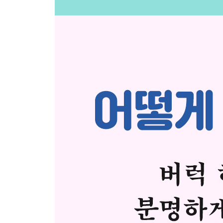
고칠 수 있는 건 고쳐볼까?
열심히 하는 게 제일 중요해
안 할게, 정말 미안하다
그렇게 생각하지 않는 이유가 있니?
그래? 못 들었어?
[육아 이야기] 전체가 ‘잘못’이라도, ‘부분’의 정당
나머지는 같이 가지고 노는 거야
뭐가 잘 안 돼?
그렇게 생각했다면 기분 나빴겠네
들었거든, 알았어, 그런데 좀 기다려
지난번보다 빨리 그치네
[육아 이야기] ‘도대체 몇 번을 말했니?’의 의미
그래, 밥은 빨리 먹었네, 잘했어
네가 열심히 하면 꽤 잘하네
와, 재밌겠다, 어떤 것을 할까?
미안, 너는 이게 싫구나, 안 할게
당신 참 잘 살았어