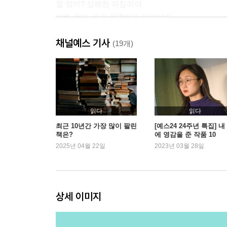
잘 잤어? 상쾌한 아침이야
아빠 왔다, 우리 토깽이들 안아보자
나름 최선을 다했어, 참 잘했어
채널예스 기사
[육아 이야기] 마음까지 해결해주려고 하지 마세요
(19개)
그래도 씻어야 하는 거야
빼줄게, 맛있게 먹어
다 울 때까지 기다려줄게
엄마도 너랑 같이 있을 때가 제일 좋아
네가 무슨 말을 하는지 잘 듣고 싶어
읽다
읽다
[육아 이야기] “안 돼”를 유난히 못 받아들이는 아이
최근 10년간 가장 많이 팔린
[예스24 24주년 특집] 내
책은?
에 영감을 준 작품 10
미안해할 일 아니야. 배우면 되는 거야
2025년 04월 22일
2023년 03월 28일
중요한 이야기라서 웃으면서 말할 수 없는 거야
노는 건 좋은 거야
맛있게 먹어보자, 음, 맛있다
위험해, 만지지 마라
상세 이미지
[육아 이야기] 아이의 겨를, 부모의 겨를