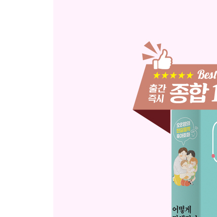
[육아 이야기] 아이의 말을 끝까지 들어주세요
어떻게 된 거니?
잘 배워서 네가 해내야 하는 것들이야
색깔을 섞으니까 더 멋있다
바로 그거지, 물어볼 필요가 없지
그래, 다음에 또 해보자
[육아 이야기] 마음을 뺏기지 마세요
Chapter 4. 귀로 하는 말, 입으로 듣는 말
힘들 때도 있지 않니?
네 동생, 얄미울 때도 있지 않니?
그래도 밀진 마, 싫다고 해
누구도 밀면 안 되는 거야
말로 ‘내 거야, 줘’ 해봐
[육아 이야기 ] “너 약속했잖아!”라는 말, 얼마나 자
이게 안 돼서 나 화나!