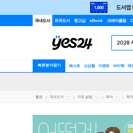
국내도서
외국도서
중고샵
eBook
크레마클럽
C
빠른분야찾기
베스트
신상품
이벤트
바이백
매
웰컴
국내도서
가정 살림
육아
육아