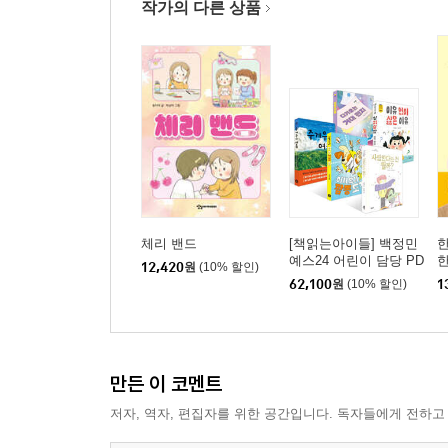
작가의 다른 상품
체리 밴드
[책읽는아이들] 백정민
예스24 어린이 담당 PD
한
12,420
원
(10% 할인)
추천 초등 3~4학년 세
62,100
원
(10% 할인)
1
트
만든 이 코멘트
저자, 역자, 편집자를 위한 공간입니다. 독자들에게 전하고