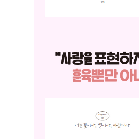
[육아 이야기] 발표하는 것을 너무 부끄러워하는 아
편하게 그냥 해봐
미워한 것이 아니라 창피했던 거야
나도 좀 더 노력을 해야겠다
어떤 상황에서도 너는 괜찮은 사람이야
어떤 일을 할 때 행복할 것 같니?
[육아 이야기] 자기 주도성과 똥고집
할 수 없지. 있는 것 가지고 놀아야지
급한 일이니?
그냥 두는 것이 도움된대요
내일부터는 잘 챙겨
지금은 엄마가 대화할 준비가 안 된 것 같네
[육아 이야기] 예쁜 척, 잘난 척하는 내 아이
너도 그러고 싶지 않을 거야
너는 어떻게 해볼래?
남의 것을 허락 없이 손대면 안 되는 거야
네 마음 안에 살아남아 있는 거야