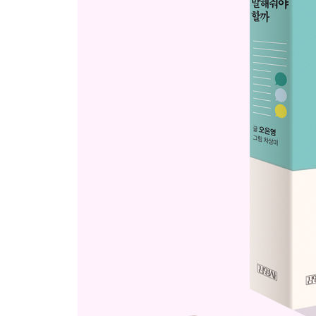
네가 뭘 원하는지 말하기가 좀 어려워?
재밌자고 하는 건데 그렇게 할 것까지 없지?
오늘부터는 전날 골라놓자
불편한 건 알겠어, 그런데 안 입으면 추워서 안 돼
[육아 이야기] 반창고를 붙여달라는 아이의 마음
어떨 때 미운지 이야기해주겠니?
엄마가 안 들어주면 밉구나
축축하지? 불편하고 싫지? 말려줄게
동생 때문에 많이 힘들지?
그런 마음이 들 만큼 힘들었구나
[육아 이야기] 못된 게 아니에요, 가여운 겁니다.
조금만 가르쳐줄게요
나 이거 가지고 놀아도 돼?
하는 척만. 찌르진 않기!
그런데 왜 자꾸 찌르는 건데?
져도 이겨도 재밌는 거야
[육아 이야기] 엄마, 나 잘하고 있어요