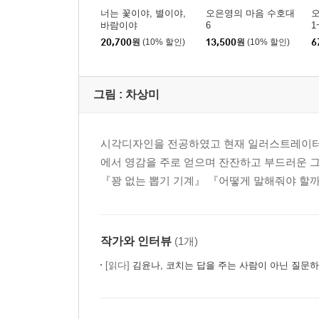
너는 꽃이야, 별이야,
오은영의 마음 수호대
바람이야
6
1
20,700
원
(10% 할인)
13,500
원
(10% 할인)
6
그림 :
차상미
시각디자인을 전공하였고 현재 일러스트레이터로
에서 영감을 주로 얻으며 잔잔하고 부드러운 
『꽝 없는 뽑기 기계』 『어떻게 말해줘야 할까
작가와 인터뷰
(1개)
[읽다]
김윤나, 코치는 답을 주는 사람이 아닌 질문하는