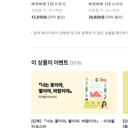
삐뽀삐뽀 119 이유식
삐뽀삐뽀 119 소아과
하정훈 저
유니책방
하정훈 저
유니책방
|
|
17,010
원
(10% 할인)
26,820
원
(10% 할인)
검색 페이지에서 선택된 태그에 등록된 더 많은 상품을 확인해 
이 상품의 이벤트
(12개)
[단독] 『너는 꽃이야, 별이야, 바람이야』 - 아크릴
[
티코스터
(랩