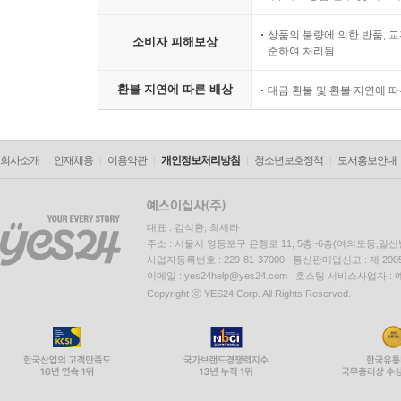
상품의 불량에 의한 반품, 교
소비자 피해보상
준하여 처리됨
환불 지연에 따른 배상
대금 환불 및 환불 지연에 
회사소개
인재채용
이용약관
개인정보처리방침
청소년보호정책
도서홍보안내
대표 : 김석환, 최세라
주소 : 서울시 영등포구 은행로 11, 5층~6층(여의도동,일신
사업자등록번호 : 229-81-37000 통신판매업신고 : 제 200
이메일 : yes24help@yes24.com 호스팅 서비스사업자 :
Copyright ⓒ YES24 Corp. All Rights Reserved.