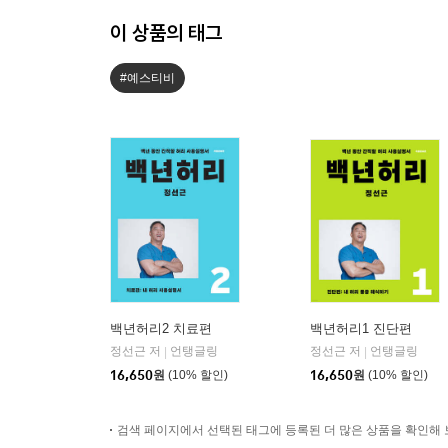
이 상품의 태그
#예스티비
백년허리2 치료편
백년허리1 진단편
정선근 저
언탱글링
정선근 저
언탱글링
|
|
16,650
원
(10% 할인)
16,650
원
(10% 할인)
검색 페이지에서 선택된 태그에 등록된 더 많은 상품을 확인해 