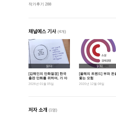
작가후기 288
채널예스 기사
(4개)
읽다
읽다
[김해인의 만화절경] 한국
[올해의 트렌드] 부와 돈
출판 만화를 위하여, 가 아
쫓는 모험
니고
2026년 01월 05일
2020년 12월 08일
저자 소개
(1명)