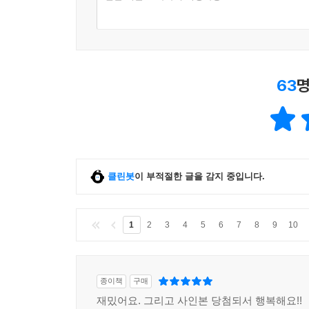
63
명
클린봇
이 부적절한 글을 감지 중입니다.
1
2
3
4
5
6
7
8
9
10
종이책
구매
재밌어요. 그리고 사인본 당첨되서 행복해요!!