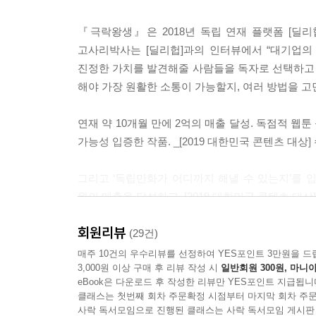
『극락왕생』은 2018년 독립 연재 플랫폼 [딜
고사리박사는 [딜리헙]과의 인터뷰에서 “대기업의
진정한 가치를 발견해줄 사람들을 독자로 선택하고 싶
해야 가장 원활한 소통이 가능할지, 여러 방법을 고
연재 약 10개월 만에 2억의 매출 달성. 독점적 
가능성 입증한 작품. _[2019 대한민국 콘텐츠 대상]
그리고 ‘독립만화가 어디까지 해낼 수 있는지’를 입
원의 매출을 달성하고, [2019 대한민국 콘텐츠 
회원리뷰
『극락왕생』이 갖고 있는 것은 이러한 의의만이 
(29건)
탄탄한 세계관과 만화로서의 재미다. 2011년, 처
매주 10건의 우수리뷰를 선정하여 YES포인트 3만원을 드
3,000원 이상 구매 후 리뷰 작성 시
일반회원 300원, 마니아
동시에 불러일으키는 가까운 과거에 퇴마와 환생,
eBook은 다운로드 후 작성한 리뷰만 YES포인트 지급됩니
전통 귀신들을 조사해 만든 입체적인 캐릭터들은 이
클래스는 첫번째 회차 주문확정 시점부터 마지막 회차 주문
사락 독서모임으로 진행된 클래스는 사락 독서모임 게시판