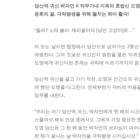
당산역 귀신 박자언 X 막무가내 지옥의 호법신 도명
윤회의 끝, 극락왕생을 위해 펼치는 퇴마 활극!
“들려? 노래 불러. 체리필터의 [낭만 고양이]로…”
비 오는 날이면 합정에서 당산으로 넘어가는 2호선 
애원한다. 그저 짓궂은 귀신인지 원한을 품은 악귀
도명에게 귀신이란 존재는 극락에 이르기까지의 윤회
당산역 귀신을 끌고 가기 직전, 도명은 인간도의 귀
려 했던 도명을 다그친다. 언제부턴가 자비의 마음을
임무를 내린다.
“우리는 여기 당산역 귀신, 박자언에게 한 해의 시간
스물여섯 해의 인생 중에서도 그에게 가장 중요한 한
도명 당신은 그 한 해 동안 박자언의 보리심이 피
한 해가 끝나는 날 박자언을 극락왕생 시키십시오.”