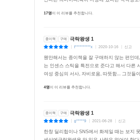
17명
이 이 리뷰를 추천합니다.
극락왕생 1
종이책
구매
t**********x
2020-10-16
신고
|
|
|
웬만해서는 종이책을 잘 구매하지 않는 편인데
는 인센스 스틱을 특전으로 준다고 해서 다른 서
여성 중심의 서사, 자비로움, 따뜻함... 그것들
4명
이 이 리뷰를 추천합니다.
극락왕생 1
종이책
구매
g*****9
2021-06-28
신고
|
|
|
한창 딜리헙이나 SNS에서 화제일 때는 보지 못
세상에극락왕생을 안 읽은 사람은 없어야 한다