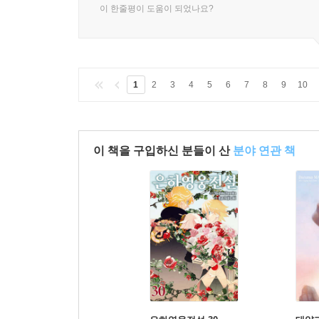
이 한줄평이 도움이 되었나요?
1
2
3
4
5
6
7
8
9
10
이 책을 구입하신 분들이 산
분야 연관 책