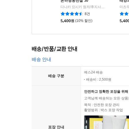
은하영웅전설 30
태양과
다나카 요시키 원저/후지사키 류 글,그림
마츠우
학
|
8건
5,400
원
(10% 할인)
5,40
배송/반품/교환 안내
배송 안내
예스24 배송
배송 구분
배송비 : 2,500원
안전하고 정확한 포장을 위해 
고객님께 배송되는 모든 상품을
목적 : 안전한 포장 관리
촬영범위 : 박스 포장 작업
포장 안내