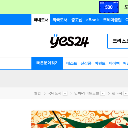
국내도서
외국도서
중고샵
eBook
크레마클럽
C
빠른분야찾기
베스트
신상품
이벤트
바이백
매
웰컴
국내도서
만화/라이트노벨
판타지