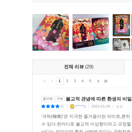
비극이자 씁쓸한 희극이라는 사실이다.
근과거에 전통적인 소재를 녹여내 만든 독특한 세
하는 우리들에게 위로와 용기를 준다. 여성주의적
또한 웹으로 연재했지만 출판원고의 형태를 기반으
소재, 생생한 캐릭터, 삶과 맞닿아 있는 휴머
열어가고 있다.
6
전체 리뷰
(29)
1
2
3
4
5
불교적 관념에 따른 환생의 비밀
종이책
구매
i*****n
2022-01-26
신고
|
|
|
‘극락(極樂)’은 지극한 즐거움이란 의미로,흔
수 있다.한마디로 불교적 이상향이라고 규정할 수
난다는 의미이며,특히 서방에 있다는 극락정토의