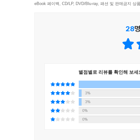
도명과 자언은 어떻게 귀신을 쫓을 것인지가 아닌,
eBook 페이백, CD/LP, DVD/Blu-ray, 패션 및 판매금
그렇게 돕고 도움을 받는 과정 속에서 배워간다. 무
(3화), 무언가를 소중히 여길 수 있는 방법(4화)
28
명
배워간다.
살고 있는, 살고 싶은, 살아야 하는 여성들의 이야기
상실이라는 굴레 속에서 다시 한번 피어오르는 소생
별점별로 리뷰를 확인해 보세
『극락왕생』은 죽었다 살아난 박자언이 1년 간 귀
3학년으로 다시 태어난 자언. 인생은 가까이서 보면
또는 비극이라 하기엔 아직 너무 가까운 과거다. 다시
3%
3%
자언에게 가장 중요하다는 한 해, 10대의 끝자락
0%
관찰한다. 속을 알 수 없었던 친구들과 잔소리 일
0%
여전한 굴레 속에서 차츰 깨달아간다. 너무도 쉽
얼마나 닮은 존재인지. 좋아한다고 말로서 전할 