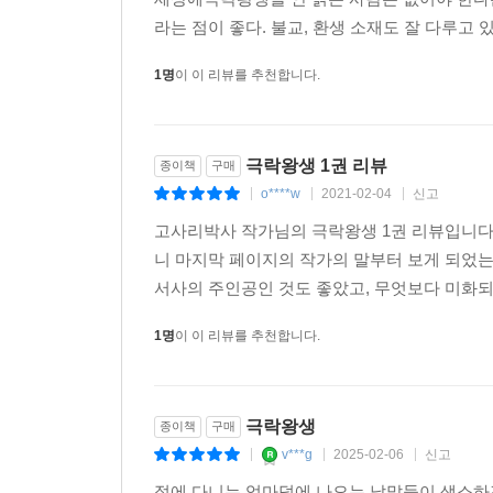
라는 점이 좋다. 불교, 환생 소재도 잘 다루고 
1명
이 이 리뷰를 추천합니다.
극락왕생 1권 리뷰
종이책
구매
o****w
2021-02-04
신고
|
|
|
고사리박사 작가님의 극락왕생 1권 리뷰입니다
니 마지막 페이지의 작가의 말부터 보게 되었
서사의 주인공인 것도 좋았고, 무엇보다 미화되지
1명
이 이 리뷰를 추천합니다.
극락왕생
종이책
구매
v***g
2025-02-06
신고
|
|
|
절에 다니는 엄마덕에 나오는 낱말들이 생소하