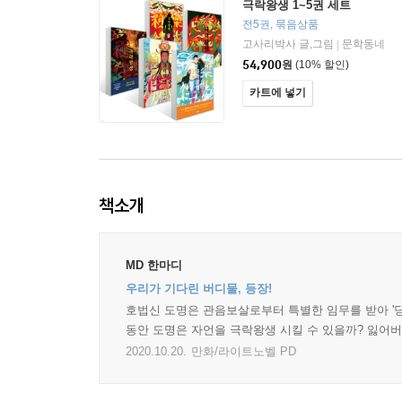
극락왕생 1~5권 세트
전5권, 묶음상품
고사리박사 글,그림
문학동네
|
54,900
원
(10% 할인)
카트에 넣기
책소개
MD 한마디
우리가 기다린 버디물, 등장!
호법신 도명은 관음보살로부터 특별한 임무를 받아 '당산
동안 도명은 자언을 극락왕생 시킬 수 있을까? 잃어버
2020.10.20.
만화/라이트노벨 PD