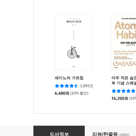
세이노의 가르침
아주 작은 습관
부 기념 스페
2,855건
6,480
원
(10% 할인)
16,200
원
(10
극락왕생 1
도서정보
리뷰/한줄평
(29/65)