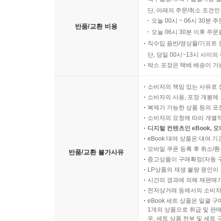
단, 아래의 주문/취소 조건인
오늘 00시 ~ 06시 30분 
반품/교환 비용
오늘 06시 30분 이후 주문
직수입 음반/영상물/기프트 
단, 당일 00시~13시 사이
박스 포장은 택배 배송이 가
소비자의 책임 있는 사유로 
소비자의 사용, 포장 개봉에 
복제가 가능한 상품 등의 포장을 
소비자의 요청에 따라 개별
디지털 컨텐츠인 eBook, 
eBook 대여 상품은 대여 기
모바일 쿠폰 등록 후 취소/환
반품/교환 불가사유
중고상품이 구매확정(자동 
LP상품의 재생 불량 원인이 기
시간의 경과에 의해 재판매가
전자상거래 등에서의 소비자
eBook 세트 상품은 일괄 
1개의 상품으로 취급 및 판매
우, 세트 상품 전부 및 세트