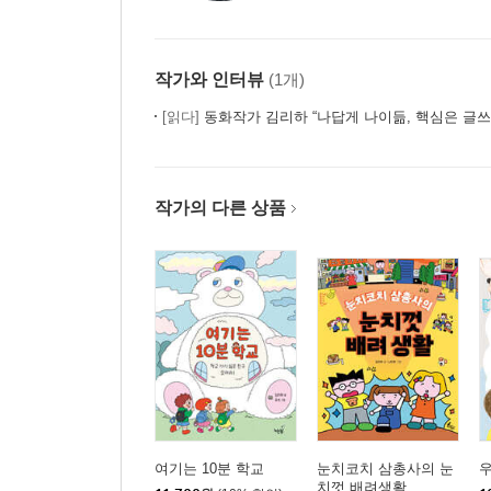
작가와 인터뷰
(1개)
[읽다]
동화작가 김리하 “나답게 나이듦, 핵심은 글쓰
작가의 다른 상품
여기는 10분 학교
눈치코치 삼총사의 눈
우
치껏 배려생활