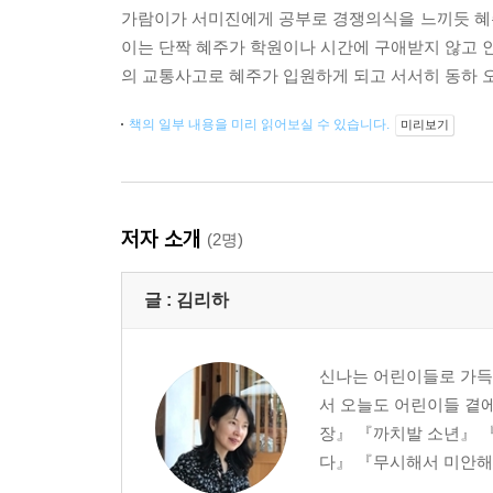
가람이가 서미진에게 공부로 경쟁의식을 느끼듯 혜
이는 단짝 혜주가 학원이나 시간에 구애받지 않고 인
의 교통사고로 혜주가 입원하게 되고 서서히 동하 
책의 일부 내용을 미리 읽어보실 수 있습니다.
미리보기
저자 소개
(2명)
글 :
김리하
신나는 어린이들로 가득
서 오늘도 어린이들 곁에
장』 『까치발 소년』 
다』 『무시해서 미안해』