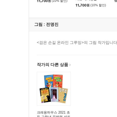
11,700
원
(10% 할인)
1
11,700
원
(10% 할인)
그림 :
전명진
<검은 손길 온라인 그루밍>의 그림 작가입니다
작가의 다른 상품
크레용하우스 2021 초
등 고학년 문해력 세트