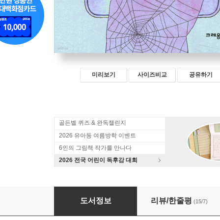
미리보기
사이즈비교
공유하기
골든벨 퀴즈 & 완독챌린지
2026 유아동 여름방학 이벤트
6인의 그림책 작가를 만나다
2026 전국 어린이 독후감 대회
검은 손길 온라인 그루밍
도서정보
리뷰/한줄평
(15/7)