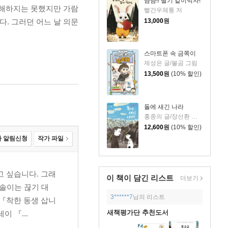
냠냠!! 딸기 같이먹자!
이해하지는 못했지만 가람
빨간우체통 저
13,000
원
. 그러던 어느 날 의문
스마트폰 속 금쪽이
제성은 글/불곰 그림
13,500
원
(10% 할인)
돌에 새긴 나라
홍종의 글/장선환 그림
12,600
원
(10% 할인)
 알림신청
작가 파일
 싶습니다. 그래
이 책이 담긴
리스트
더보기
『솔이는 끊기 대
3******7
님의 리스트
『착한 동생 삽니
새책평가단 추천도서
 『...