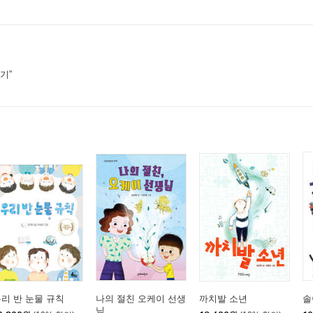
기”
리 반 눈물 규칙
나의 절친 오케이 선생
까치발 소년
솔
님