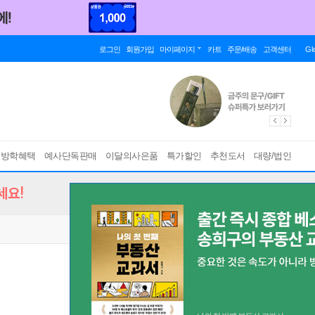
로그인
회원가입
마이페이지
카트
주문/배송
고객센터
Gl
름방학혜택
예사단독판매
이달의사은품
특가할인
추천도서
대량/법인
세요!