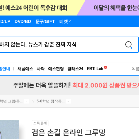
D/LP
DVD/BD
문구
/GIFT
티켓
독서유형검사
RBTI Lab
장안내
채널예스
사락
예스펀딩
클래스24
독서유형검사
여
주말에는 더욱 알뜰하게!
최대 2,000원 상품권 받으
6학년 그림/동...
5-6학년 창작동...
소득공제
검은 손길 온라인 그루밍