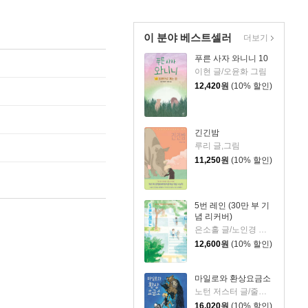
이 분야 베스트셀러
더보기
푸른 사자 와니니 10
이현 글/오윤화 그림
12,420
원
(10% 할인)
긴긴밤
루리 글,그림
11,250
원
(10% 할인)
5번 레인 (30만 부 기
념 리커버)
은소홀 글/노인경 그림
12,600
원
(10% 할인)
마일로와 환상요금소
노턴 저스터 글/줄스 파이퍼 그림/김난령 역
16,020
원
(10% 할인)