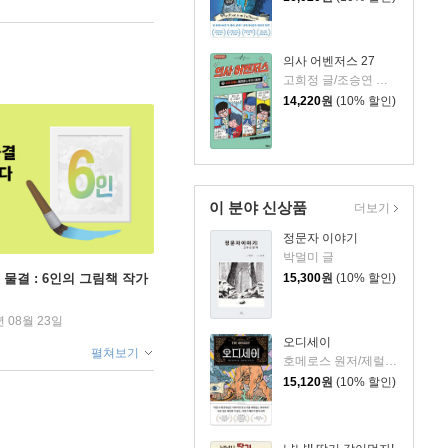
의사 어벤저스 27
고희정 글/조승연 그림/류정민 감수
14,220
원
(10% 할인)
이 분야 신상품
더보기
정문자 이야기
박멀미 글
15,300
원
(10% 할인)
 물결 : 6인의 그림책 작가
년 08월 23일
오디세이
펼쳐보기
호메로스 원저/제럴딘 매코크런 글/김재용 역/장시은 감수
15,120
원
(10% 할인)