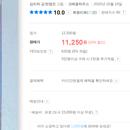
김리하
글/
전명진
그림
크레용하우스
2020년 10월 10일
10.0
회원리뷰(
22
건)
판매지수 90
정가
12,500원
11,250
원
판매가
(10% 할인)
YES포인트
620원 (5% 적립)
5만원이상 구매 시 2천원 추가적립
결제혜택
카드/간편결제 혜택을 확인하세요
배송안내
배송비 : 유료 (도서 15,000원 이상 무료)
이미 소장하고 있다면
1,500원
에 판매해 보세요!