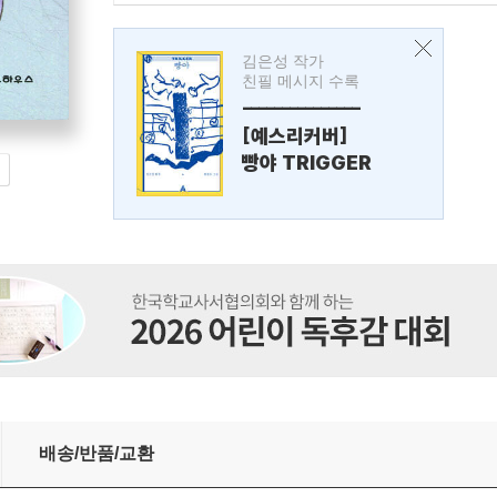
김은성 작가
친필 메시지 수록
---------------
[예스리커버]
빵야 TRIGGER
배송/반품/교환