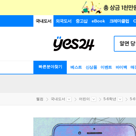
국내도서
외국도서
중고샵
eBook
크레마클럽
C
빠른분야찾기
베스트
신상품
이벤트
바이백
매
웰컴
국내도서
어린이
5-6학년
5-