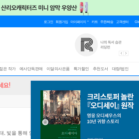
로그인
회원가입
마이페이지
카트
주문/배송
고객센터
Gl
젊은 작가
예사단독판매
이달의사은품
특가할인
추천도서
대량/법인
세요!
형태, 빛을 통해 인체 드로잉 이해하기