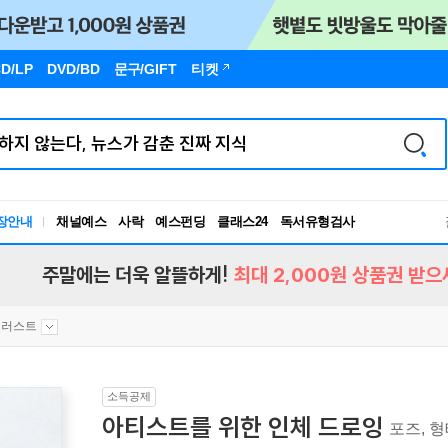
D/LP
DVD/BD
문구
/GIFT
티켓
독서유형검사
장안내
채널예스
사락
예스펀딩
클래스24
RBTI Lab
독서유형검사
주말에는 더욱 알뜰하게!
최대 2,000원 상품권 받으
일러스트
소득공제
아티스트를 위한 인체 드로잉
포즈, 