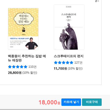
2
/4
백종원이 추천하는 집밥 메
스크루테이프의 편지
뉴 애장판
127건
110건
11,700
원
(10% 할인)
28,800
원
(10% 할인)
18,000
카트에 넣기
바로구매
원