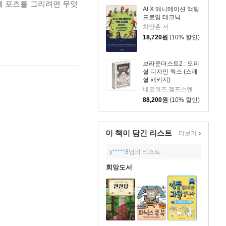
게 포즈를 그리려면 무엇
AI X 애니메이션 액팅
드로잉 테크닉
차양훈 저
18,720
원
(10% 할인)
브라운더스트2 : 오피
셜 디자인 웍스 (스페
셜 패키지)
네오위즈,겜프스엔 편저
88,200
원
(10% 할인)
이 책이 담긴
리스트
더보기
y*****8
님의 리스트
희망도서