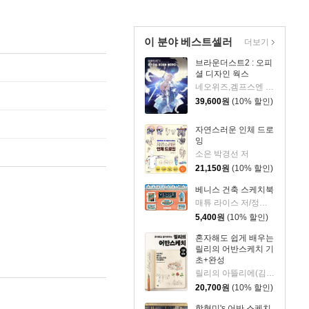
이 분야 베스트셀러
더보기
브라운더스트2 : 오피
셜 디자인 웍스
네오위즈,겜프스엔 편저
39,600
원
(10% 할인)
자연스러운 인체 드로
잉
소은 박경선 저
21,150
원
(10% 할인)
베니스 건축 스케치북
매튜 라이스 저/정상희 역
5,400
원
(10% 할인)
혼자해도 쉽게 배우는
릴리의 어반스케치 기
초+완성
릴리의 아뜰리에(김민아) 저
20,700
원
(10% 할인)
함형미's 어반 스케치