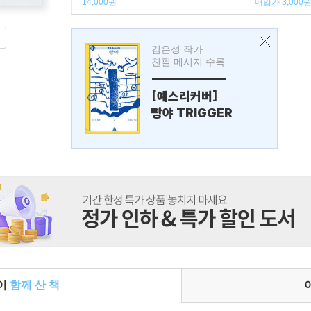
14,000원
매입가 3,000
김은성 작가
친필 메시지 수록
---------------
[예스리커버]
빵야 TRIGGER
들이
함께 산 책