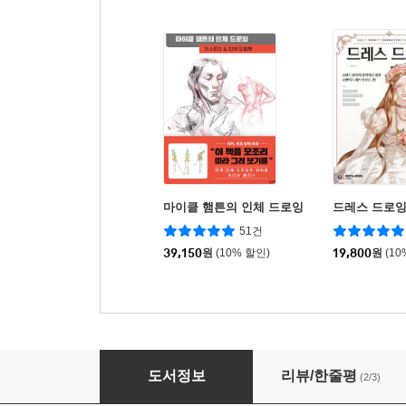
마이클 햄튼의 인체 드로잉
드레스 드로
51건
39,150
원
(10% 할인)
19,800
원
(10
아티스트를 위한 인체 드로잉
도서정보
리뷰/한줄평
(2/3)