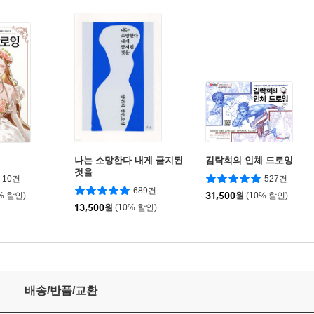
잉
나는 소망한다 내게 금지된
김락희의 인체 드로잉
것을
10건
527건
689건
% 할인)
31,500
원
(10% 할인)
13,500
원
(10% 할인)
배송/반품/교환