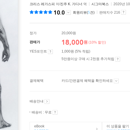
크리스 레가스피
저/
진주 K. 가디너
역
시그마북스
2020년 1
10.0
회원리뷰(
5
건)
판매지수 216
정가
20,000원
18,000
원
판매가
(10% 할인)
YES포인트
1,000원 (5% 적립)
5만원이상 구매 시 2천원 추가적립
결제혜택
카드/간편결제 혜택을 확인하세요
배송안내
배송비 : 무료
eBook
이 상품을 팔기