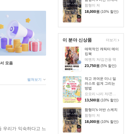
함형미 저
18,000
원
(10% 할인)
이 분야 신상품
더보기
매력적인 캐릭터 메이
킹북
메멘치 저/김건용 역
도서 모음
23,750
원
(5% 할인)
작고 귀여운 미니 일
펼쳐보기
러스트 쉽게 그리는
방법
요모리 나리 저/콘텐츠 연구소 역
13,500
원
(10% 할인)
함형미's 어반 스케치
함형미 저
18,000
원
(10% 할인)
 등 우리가 익숙하다고 느