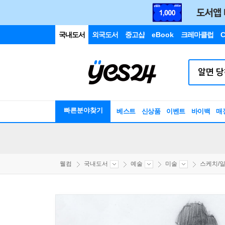
국내도서
외국도서
중고샵
eBook
크레마클럽
C
빠른분야찾기
베스트
신상품
이벤트
바이백
매
웰컴
국내도서
예술
미술
스케치/