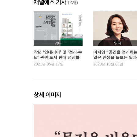
채널예스 기사
전문가의 조언, 남들의 고정관념 깨고 내 ‘삶’을 
(2개)
식탁을 거실에? 소파를 방 안에? 고정관념 버리면
“그 방은 안 쓰는 방이야.”
공간도, 물건도 쓰는 사람의 성장과 변화에 맞게
의미 없이 나열된 물건들이 거실을 창고로 만든다
읽다
읽다
작년 ‘인테리어’ 및 ‘정리·수
이지영 “공간을 정리하
납’ 관련 도서 판매 성장률
일은 인생을 돌보는 일과
아빠들이 일찍 오고 싶어 하는 집
3년 만에 최대
았다.”
2021년 05월 17일
2020년 10월 06일
일하는 엄마아빠에게 가장 중요한 건 휴식과 숙면
효율성, 안락함을 높이는 아빠방 구성법
딱 1평도 좋다, 엄마가 마음 편히 쉴 곳
상세 이미지
나만의 여유를 즐길 수 있다면 공간이 아니라 물건
잠깐의 기쁨보다 오래 가는 행복감
“남자아이 셋 키웁니다.”
아이가 있다면 ‘완벽한 정리정돈’보다 ‘놀이 공간 정