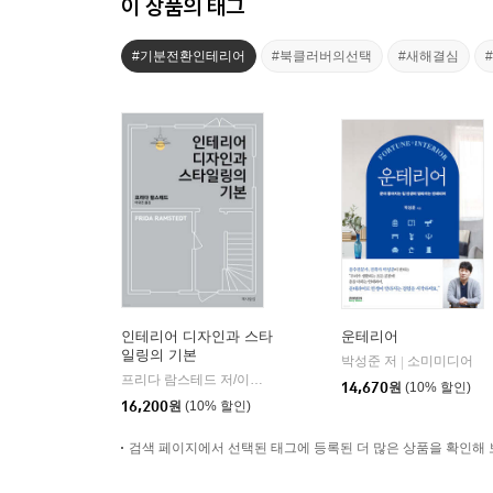
이 상품의 태그
#기분전환인테리어
#북클러버의선택
#새해결심
인테리어 디자인과 스타
운테리어
일링의 기본
박성준 저
소미미디어
|
프리다 람스테드 저/이유진 역
책사람집
|
14,670
원
(10% 할인)
16,200
원
(10% 할인)
검색 페이지에서 선택된 태그에 등록된 더 많은 상품을 확인해 