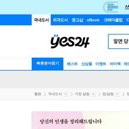
국내도서
외국도서
중고샵
eBook
크레마클럽
C
빠른분야찾기
베스트
신상품
이벤트
바이백
매
웰컴
국내도서
가정 살림
집/살림