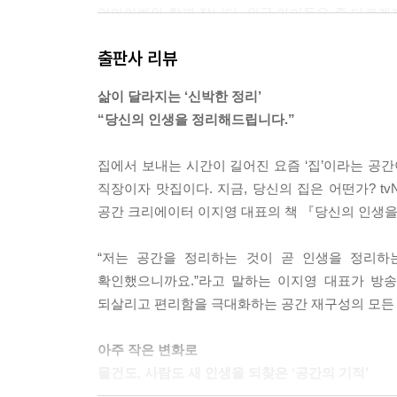
엄마아빠와 함께 잡니다. 외국 아이들은 좀 다르겠지
게 들어온 아빠가 불편한 자세로 자는 방이 됩니다.
출판사 리뷰
를 새로 들여놓아도 늦게 들어온 아빠 입장에서는 
--- pp.36-37
삶이 달라지는 ‘신박한 정리’
“당신의 인생을 정리해드립니다.”
그런데 여기서 끝이 아닙니다. 제가 가장 강조하고
지만 아이가 학교에 입학하고 고학년이 된 이후에
집에서 보내는 시간이 길어진 요즘 ‘집’이라는 공간이
아닌 공부방이 필요해지니까요. 공간의 역할도 쓰는
직장이자 맛집이다. 지금, 당신의 집은 어떤가? t
아니라는 말입니다.
공간 크리에이터 이지영 대표의 책 『당신의 인생
아이가 어느 정도 커서 혼자만의 방을 갖고 싶어 할
이 가족에게 또 다른 어떤 변화가 생길지 모르지만,
“저는 공간을 정리하는 것이 곧 인생을 정리하
수 있습니다.
확인했으니까요.”라고 말하는 이지영 대표가 방송
--- pp.48-49
되살리고 편리함을 극대화하는 공간 재구성의 모든 
앞에서 소개했듯이 정리하고 싶은 카테고리의 물건을 
아주 작은 변화로
다 꺼내서 펼쳐보고 전체를 파악합니다. 전체가 
물건도, 사람도 새 인생을 되찾은 ‘공간의 기적’
이 많은 물건을 버리지 못했던 이유는, 이것이 집