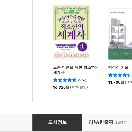
요즘 어른을 위한 최소한의
방정리 기술
세계사
275건
11,700
원
(10
16,920
원
(10% 할인)
당신의 인생을 정리해드립니다
도서정보
리뷰/한줄평
(110/64)