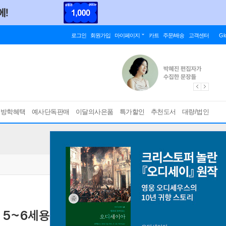
로그인
회원가입
마이페이지
카트
주문/배송
고객센터
Gl
름방학혜택
예사단독판매
이달의사은품
특가할인
추천도서
대량/법인
: 5~6세용
논리 사고력과 창의력이 뛰어난 미래 영재를