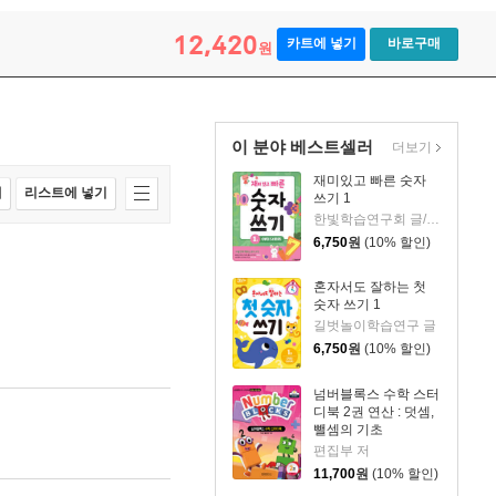
12,420
카트에 넣기
바로구매
원
이 분야 베스트셀러
더보기
재미있고 빠른 숫자
매
리스트에 넣기
쓰기 1
한빛학습연구회 글/최은서 그림
6,750
원
(10% 할인)
혼자서도 잘하는 첫
숫자 쓰기 1
길벗놀이학습연구 글
6,750
원
(10% 할인)
넘버블록스 수학 스터
디북 2권 연산 : 덧셈,
뺄셈의 기초
편집부 저
11,700
원
(10% 할인)