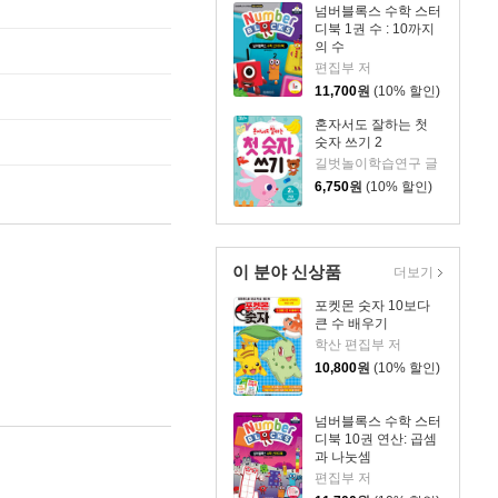
넘버블록스 수학 스터
디북 1권 수 : 10까지
의 수
편집부 저
11,700
원
(10% 할인)
혼자서도 잘하는 첫
숫자 쓰기 2
길벗놀이학습연구 글
6,750
원
(10% 할인)
이 분야 신상품
더보기
포켓몬 숫자 10보다
큰 수 배우기
학산 편집부 저
10,800
원
(10% 할인)
넘버블록스 수학 스터
디북 10권 연산: 곱셈
과 나눗셈
편집부 저