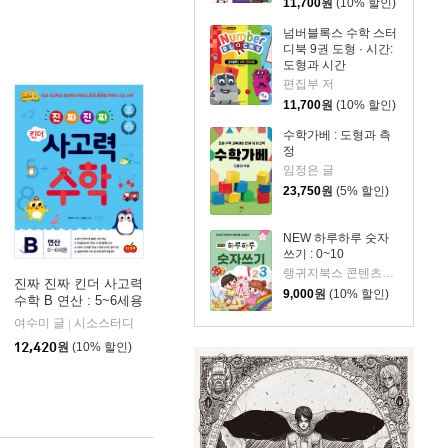
11,700
원
(10% 할인)
넘버블록스 수학 스터
디북 9권 도형 · 시간:
도형과 시간
편집부 저
11,700
원
(10% 할인)
수학가베 : 도형과 측
정
임정은 글
23,750
원
(5% 할인)
NEW 하루하루 숫자
쓰기 : 0~10
랭귀지북스 콘텐츠개발팀 저
진짜 진짜 킨더 사고력
9,000
원
(10% 할인)
수학 B 연산 : 5~6세용
여수미 글
시소스터디
|
12,420
원
(10% 할인)