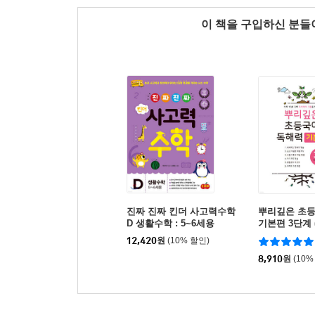
이 책을 구입하신 분
진짜 진짜 킨더 사고력수학
뿌리깊은 초
D 생활수학 : 5~6세용
기본편 3단계 
년)
12,420
원
(10% 할인)
8,910
원
(10%