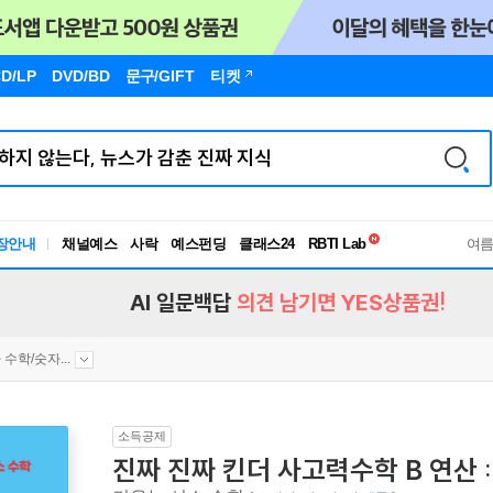
D/LP
DVD/BD
문구
/GIFT
티켓
독서유형검사
장안내
채널예스
사락
예스펀딩
클래스24
RBTI Lab
여
독서유형검사
AI 일문백답
의견 남기면 YES상품권!
 수학/숫자...
소득공제
진짜 진짜 킨더 사고력수학 B 연산 