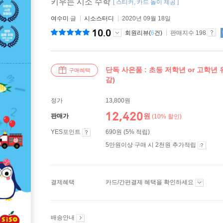
키우는 시소 수학
[ 스티커, 카드 놀이 제공 ]
여수미
글
시소스터디
2020년 09월 18일
10.0
회원리뷰(
6
건)
판매지수 198
단독 사은품 : 초등 저학년 or 고학년 
구매혜택
감)
정가
13,800원
12,420
원
판매가
(10% 할인)
YES포인트
690원 (5% 적립)
5만원이상 구매 시 2천원 추가적립
결제혜택
카드/간편결제 혜택을 확인하세요
배송안내