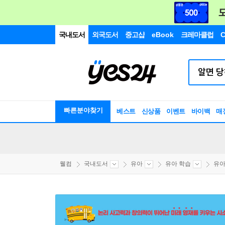
국내도서
외국도서
중고샵
eBook
크레마클럽
C
빠른분야찾기
베스트
신상품
이벤트
바이백
매
웰컴
국내도서
유아
유아 학습
유아