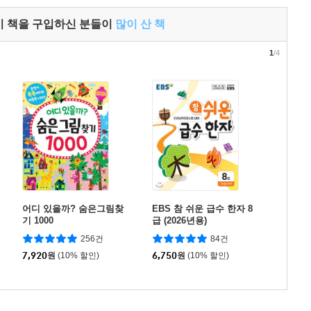
이 책을 구입하신 분들이
많이 산 책
1
/4
어디 있을까? 숨은그림찾
EBS 참 쉬운 급수 한자 8
기 1000
급 (2026년용)
256건
84건
7,920
원
(10% 할인)
6,750
원
(10% 할인)