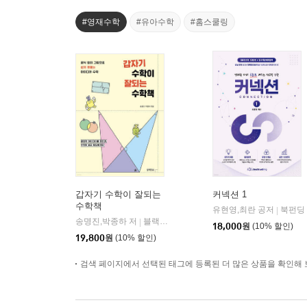
#영재수학
#유아수학
#홈스쿨링
갑자기 수학이 잘되는
커넥션 1
수학책
유현영,최란 공저
북펀딩
|
송명진,박종하 저
블랙피쉬
|
18,000
원
(10% 할인)
19,800
원
(10% 할인)
검색 페이지에서 선택된 태그에 등록된 더 많은 상품을 확인해 