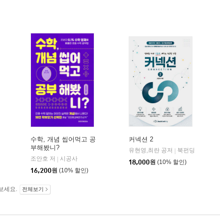
수학, 개념 씹어먹고 공
커넥션 2
부해봤니?
유현영,최란 공저
북펀딩
|
조안호 저
시공사
|
18,000
원
(10% 할인)
16,200
원
(10% 할인)
보세요.
전체보기