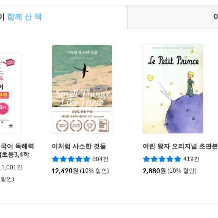
들이
함께 산 책
등국어 독해력
이처럼 사소한 것들
어린 왕자 오리지널 초판본
(초등3,4학
804건
419건
1,001건
12,420
원
(10% 할인)
2,880
원
(10% 할인)
 할인)