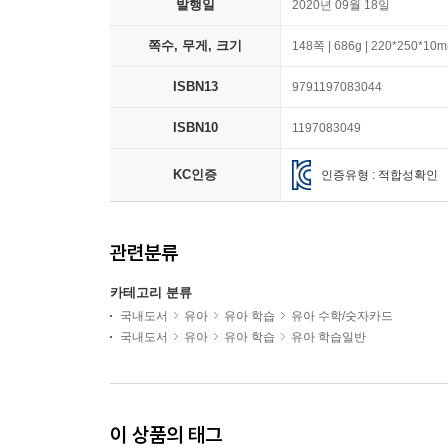
발행일
2020년 09월 18일
쪽수, 무게, 크기
148쪽 | 686g | 220*250*10
ISBN13
9791197083044
ISBN10
1197083049
KC인증
인증유형 : 적합성확인
관련분류
카테고리 분류
국내도서
유아
유아 학습
유아 수학/숫자카드
국내도서
유아
유아 학습
유아 학습일반
이 상품의 태그