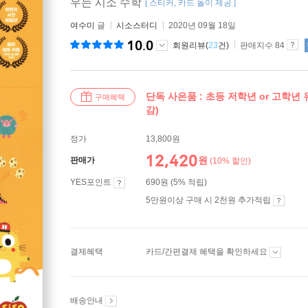
우는 시소 수학
[ 스티커, 카드 놀이 제공 ]
여수미
글
시소스터디
2020년 09월 18일
10.0
회원리뷰(
23
건)
판매지수 84
단독 사은품 : 초등 저학년 or 고학년 
구매혜택
감)
정가
13,800원
12,420
원
판매가
(10% 할인)
YES포인트
690원 (5% 적립)
5만원이상 구매 시 2천원 추가적립
결제혜택
카드/간편결제 혜택을 확인하세요
배송안내