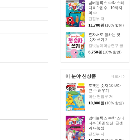
넘버블록스 수학 스터
디북 1권 수 : 10까지
의 수
편집부 저
11,700
원
(10% 할인)
혼자서도 잘하는 첫
숫자 쓰기 2
길벗놀이학습연구 글
6,750
원
(10% 할인)
이 분야 신상품
더보기
포켓몬 숫자 10보다
큰 수 배우기
학산 편집부 저
10,800
원
(10% 할인)
넘버블록스 수학 스터
디북 10권 연산: 곱셈
과 나눗셈
편집부 저