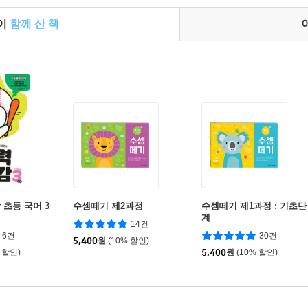
들이
함께 산 책
 초등 국어 3
수셈떼기 제2과정
수셈떼기 제1과정 : 기초단
계
14건
6건
30건
5,400
원
(10% 할인)
 할인)
5,400
원
(10% 할인)