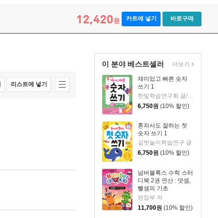
12,420
카트에 넣기
바로구매
원
이 분야 베스트셀러
더보기
재미있고 빠른 숫자
매
리스트에 넣기
쓰기 1
한빛학습연구회 글/최은서 그림
6,750
원
(10% 할인)
혼자서도 잘하는 첫
숫자 쓰기 1
길벗놀이학습연구 글
6,750
원
(10% 할인)
넘버블록스 수학 스터
디북 2권 연산 : 덧셈,
뺄셈의 기초
편집부 저
11,700
원
(10% 할인)