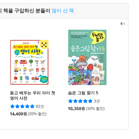
이 책을 구입하신 분들이
많이 산 책
4
/4
듣고 배우는 우리 아이 첫
숨은 그림 찾기 5
영어 사전
3건
62건
10,350
원
(10% 할인)
14,400
원
(20% 할인)