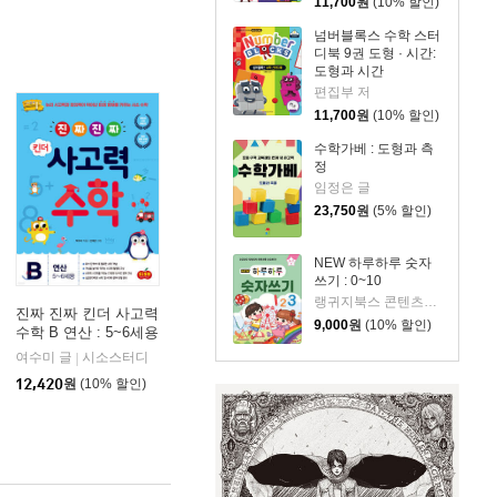
11,700
원
(10% 할인)
넘버블록스 수학 스터
디북 9권 도형 · 시간:
도형과 시간
편집부 저
11,700
원
(10% 할인)
수학가베 : 도형과 측
정
임정은 글
23,750
원
(5% 할인)
NEW 하루하루 숫자
쓰기 : 0~10
랭귀지북스 콘텐츠개발팀 저
진짜 진짜 킨더 사고력
9,000
원
(10% 할인)
수학 B 연산 : 5~6세용
여수미 글
시소스터디
|
12,420
원
(10% 할인)