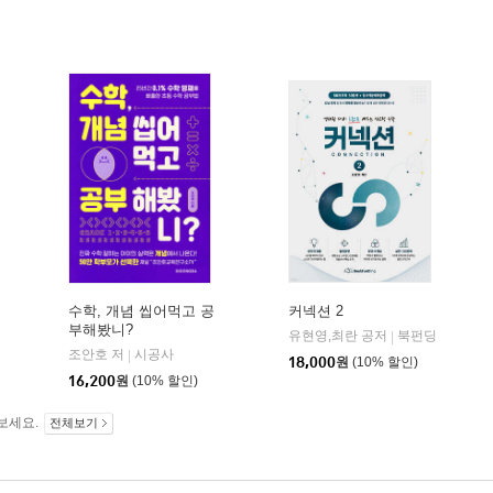
수학, 개념 씹어먹고 공
커넥션 2
부해봤니?
유현영,최란 공저
북펀딩
|
조안호 저
시공사
|
18,000
원
(10% 할인)
16,200
원
(10% 할인)
보세요.
전체보기