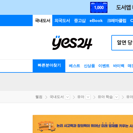
국내도서
외국도서
중고샵
eBook
크레마클럽
C
빠른분야찾기
베스트
신상품
이벤트
바이백
매
웰컴
국내도서
유아
유아 학습
유아