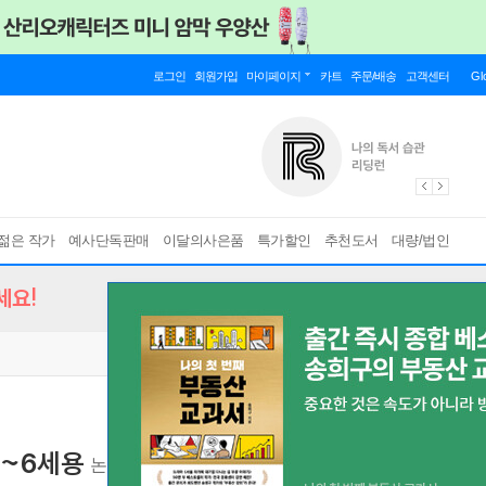
로그인
회원가입
마이페이지
카트
주문/배송
고객센터
Gl
젊은 작가
예사단독판매
이달의사은품
특가할인
추천도서
대량/법인
세요!
5~6세용
논리 사고력과 창의력이 뛰어난 미래 영재를 키