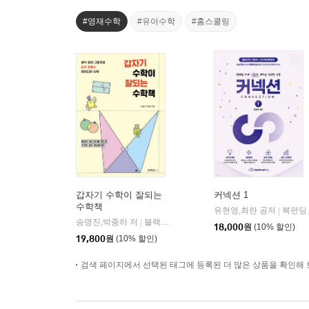
#영재수학
#유아수학
#홈스쿨링
갑자기 수학이 잘되는
커넥션 1
수학책
유현영,최란 공저
북펀딩
|
송명진,박종하 저
블랙피쉬
|
18,000
원
(10% 할인)
19,800
원
(10% 할인)
검색 페이지에서 선택된 태그에 등록된 더 많은 상품을 확인해 