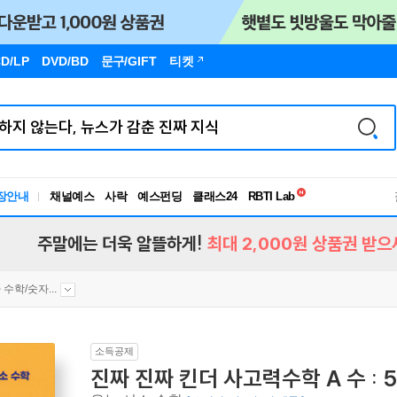
D/LP
DVD/BD
문구
/GIFT
티켓
독서유형검사
장안내
채널예스
사락
예스펀딩
클래스24
RBTI Lab
독서유형검사
주말에는 더욱 알뜰하게!
최대 2,000원 상품권 받으
 수학/숫자...
소득공제
진짜 진짜 킨더 사고력수학 A 수 : 