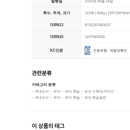
발행일
2020년 09월 18일
쪽수, 무게, 크기
143쪽 | 666g | 220*250*8m
ISBN13
9791197083037
ISBN10
1197083030
KC인증
인증유형 : 적합성확인
관련분류
카테고리 분류
국내도서
유아
유아 학습
유아 수학/숫자카드
국내도서
유아
유아 학습
유아 학습일반
이 상품의 태그