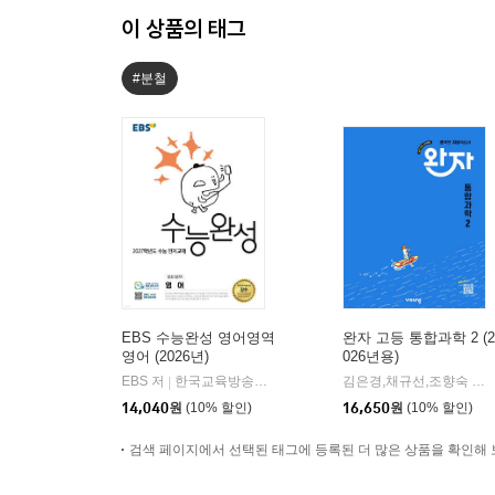
이 상품의 태그
#분철
EBS 수능완성 영어영역
완자 고등 통합과학 2 (2
영어 (2026년)
026년용)
EBS 저
한국교육방송공사
김은경,채규선,조향숙 등저
|
14,040
원
(10% 할인)
16,650
원
(10% 할인)
검색 페이지에서 선택된 태그에 등록된 더 많은 상품을 확인해 