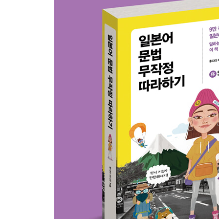
일곱째마디ㆍ1류동사가 え단으로 바뀌는 활용형
21 명령형
22 가능형
23 ば형
여덟째마디ㆍ1류동사가 お단으로 바뀌는 활용형
24 의지형
아홉째마디ㆍ동사의 또 다른 활용형, て형
25 て형
셋째마당 ： 문장의 맛을 내는 품사 이야기
열째마디ㆍ쉽고도 어려운 조사
26 꼭 알아 두어야 할 조사
27 헷갈리기 쉬운 조사