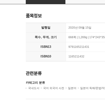
품목정보
발행일
2020년 09월 15일
쪽수, 무게, 크기
668쪽 | 1,269g | 174*243*
ISBN13
9791165211431
ISBN10
1165211432
관련분류
카테고리 분류
국내도서
국어 외국어 사전
일본어
일본어 독해/문법/작