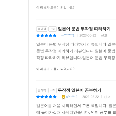
이 리뷰가 도움이 되었나요?
★ 본문 구성 미리보기
일본어 문법 무작정 따라하기
[1단계] 핵심문법 익히기
종이책
구매
w*******1
2023-06-12
신고
문형을 자세히 설명하고 예문을 제시했습니다. 또한 
|
|
|
오디오를 잘 듣고 따라해 보세요.
일본어 문법 무작정 따라하기 리뷰입니다.일본
문법 무작정 따라하기 리뷰입니다.일본어 문법
단어 정리
작정 따라하기 리뷰입니다.일본어 문법 무작정 
각 페이지 왼쪽에는 예문과 ‘맛보기 연습’에 나오는 
이 리뷰가 도움이 되었나요?
③은 3류동사(불규칙동사)를 뜻합니다.
포인트 정리
해당 과에서 배운 내용을 간략하게 정리해 놓았습니다
무작정 일본어 공부하기
종이책
구매
s******2
2023-02-22
신고
|
|
|
일본어를 처음 시작하면서 고른 책입니다. 일본
[2단계] 실력 다지기
에 들어가길래 사게되었습니다. 언어 공부를 할 