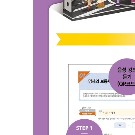
28 문장 끝에 쓰는 조사
29 그 밖의 조사들
열한째마디ㆍ알면 편리한 의문사
30 의문사
열두째마디ㆍ틀리기 쉬운 부사
31 꼭 알아 두어야 할 부사
32 뜻과 쓰임이 비슷한 부사
열셋째마디ㆍ까다로운 접속사
33 접속사
넷째마당 ： 특별하고 깊이 있는 문법 이야기
열넷째마디ㆍ품사 속으로 한 걸음 더