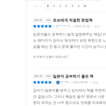
학습을 할 수 있는 시스템인 것 같아요. 제가 오
1
2
3
4
5
전혀 어렵지 않아요!
황지영 | 40대, 컴퓨터 강사
초보에게 적절한 문법책
종이책
구매
p*********3
2023-12-06
신고
|
|
|
일본어에 깊이를 더해주는 코너들!
입문자들이 공부하기 쉽게 설명해주는 책입니다. 
〈잠깐만요〉, 〈덤 챙겨 가세요〉와 같이 일본어를 
는 페이지거 있어서 체크하다 보면 독학으로 느
두 코너에서 다 정리해 주신 것과 정말 깨알 같은
급할 때는 안 듣고 문제 풀지만 시간이 남거나 
차이까지 알 수 있는 기회가 되어서 좋았습니다!
싶어하는 후지이 선생님의 마음이 느껴지는 책입니
이 리뷰가 도움이 되었나요?
남윤지 | 20대, 직장인
자연스럽게 문법 흐름이 잡혀요!
일본어 공부하기 좋은 책
종이책
구매
목차를 훑어보고 책을 공부해보니 전체적으로 문법
k****6
2023-08-06
신고
|
|
|
공부하면 일본어의 문법 흐름이 잡힐 것 같아요.
문법책이지만 예문과 〈장문 도전하기〉를 mp3 
갑자기 일본어를 배우고 싶어져서 책을 주문하
더해진다니 더욱 기대가 됩니다.
것 같습니다. 그러나 복습은 필수! 앞에서 나
이보미 | 30대, 회사원
한자 외우는 건 너무 힘드네요 언제쯤 익숙해지련