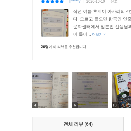
h*****7
2020-10-10
신고
|
|
|
무엇인지 정확히 꿰뚫고 있는 일본어 전문가이다. 
작년 여름 후지이 아사리의 <
가세요〉와 같은 다양한 코너가 있어 일본어에 대한
다. 모르고 들으면 한국인 인줄
강의보다 훨씬 자세하고 꼼꼼하게 설명한 총 7시간 
문화센터에서 일본인 선생님과
이 들어...
더보기
★ 베타테스터들의 한마디
26명
이 이 리뷰를 추천합니다.
누가 봐도 쉽게 이해할 수 있는 설명!
문법 설명이 말하듯이 정리되어 있어서 공부할 때 
더 재미있게 공부할 수 있었습니다. 개인적으로는 특
이해하기 쉬웠다고 할까요. 또 사역형, 수동형,
계속 헷갈리는 부분들이었는데 이번에 분명히 알게 
김현정 | 30대, 한국어 강사
4
6
10
구성대로 따라 가면 저절로 익혀져요!
문법 설명을 읽고, 예문을 보고 이해를 한 다음 맛
전체 리뷰
(64)
배운 내용을 〈포인트 정리〉를 통해 다시 한 번 더