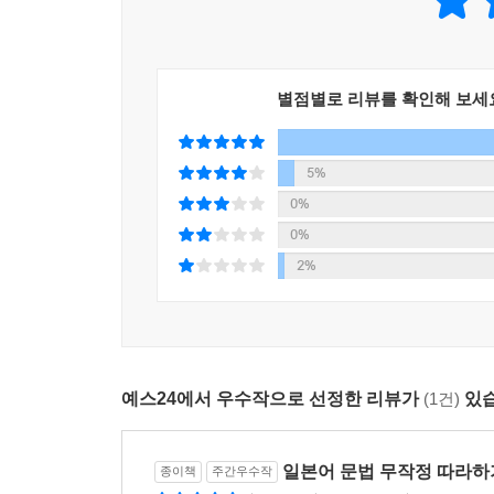
대부분의 문법책은 눈으로만 보고 손으로 쓰면서 익
수 없다는 한계가 있다. 이 책의 특별한 점은 ‘바로
회화까지 한 번에 끝낼 수 있다. 문법도 눈으로 보
동원되는 감각이 많아져 학습 효과가 훨씬 높아진다
별점별로 리뷰를 확인해 보세
2. 문법도 익히고 단어도 익히고!
이 책에는 초급자들이 꼭 익혀야 하는 필수단어 2,
5%
쉽고 편할 터. 하지만 문법을 배우면서 단어도 
0%
자연스럽게 단어 실력까지 키워보자! 길벗 홈페이지(www
0%
2%
3. 자연스러운 반복 학습의 효과!
독학자들의 눈높이에 맞게 단계별 구성을 체계적으로 
예문을 보고 이해한 다음, 바로 맛보기 연습 문제
통해 다시 한 번 정리하고 [2단계) 실력 다지기
예스24에서 우수작으로 선정한 리뷰가
(1건)
있습
도전하기〉 코너에서는 각 과에서 익힌 문법이 글에서
4. 과외도 학원도 필요 없다!
일본어 문법 무작정 따라하
종이책
주간우수작
후지이 아사리 선생님은 서울대에서 10년 이상 