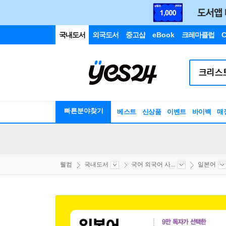
국내도서
외국도서
중고샵
eBook
크레마클럽
C
빠른분야찾기
베스트
신상품
이벤트
바이백
매
웰컴
국내도서
국어 외국어 사...
일본어