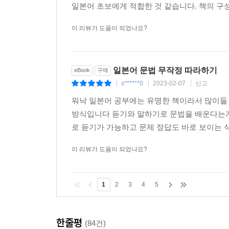
각 과에서 배운 내용을 제대로 익혔는지 확인해 보
일본어 초보에게 적합한 것 같습니다. 책의 구성
정답은 ‘특별 부록’에 있습니다. 틀린 부분은 꼭 
이 리뷰가 도움이 되었나요?
장문 도전하기
일본어 장문을 들어 보고 읽어 보는 코너입니다.
익혔는지 확인해 보세요. 단어와 해석을 아래에 정리
일본어 문법 무작정 따라하기
eBook
구매
s******0
2023-02-07
신고
|
|
|
잠깐만요
워낙 일본어 공부에는 유명한 책이라서 많이들
한국 사람들이 일본어를 배울 때, 또 일본 문화를 
방식입니다 듣기와 말하기로 문법을 배운다는게
로 듣기가 가능하고 문제 정답도 바로 보이는 
덤 챙겨 가세요
기본적으로 꼭 알아야 하는 문법 지식은 아니지만 
이 리뷰가 도움이 되었나요?
배울 수 있습니다.
1
2
3
4
5
특별부록 : 훈련용 소책자
각 과에서 배운 내용을 간략하게 정리해 놓은 ‘포인
한줄평
(84건)