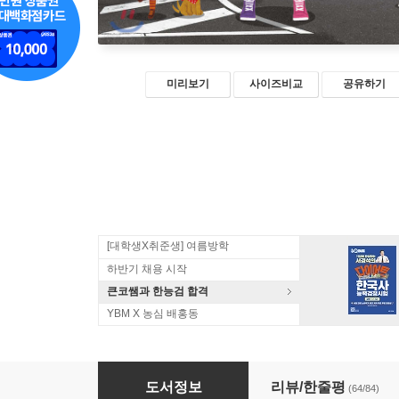
미리보기
사이즈비교
공유하기
[대학생X취준생] 여름방학
하반기 채용 시작
큰코쌤과 한능검 합격
YBM X 농심 배홍동
일본어 문법 무작정 따라하기
도서정보
리뷰/한줄평
(64/84)