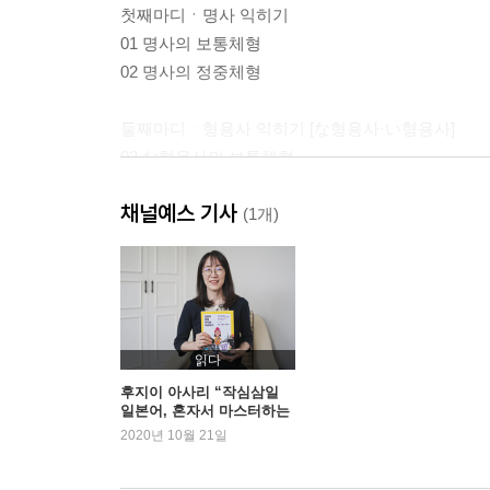
첫째마디ㆍ명사 익히기
01 명사의 보통체형
02 명사의 정중체형
둘째마디ㆍ형용사 익히기 [な형용사·い형용사]
03 な형용사의 보통체형
04 な형용사의 정중체형
채널예스 기사
05 쓰임이 어려운 な형용사
(1개)
06 い형용사의 보통체형
07 い형용사의 정중체형
셋째마디ㆍ동사 익히기 [1류동사·2류동사·3류동사]
08 1류동사의 보통체형
읽다
09 1류동사의 정중체형
후지이 아사리 “작심삼일
일본어, 혼자서 마스터하는
10 2류동사의 보통체형
법!”
2020년 10월 21일
11 2류동사의 정중체형
12 3류동사의 보통체형