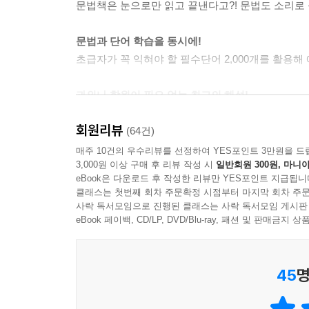
문법책은 눈으로만 읽고 끝낸다고?! 문법도 소리로 
문법과 단어 학습을 동시에!
초급자가 꼭 익혀야 할 필수단어 2,000개를 활용
과외나 학원이 필요 없는 최고의 해설!
25만 독자가 선택한 일본어 전문가, 후지이 선생
회원리뷰
시원하게 풀어준다!
(64건)
매주 10건의 우수리뷰를 선정하여 YES포인트 3만원을 드
3,000원 이상 구매 후 리뷰 작성 시
일반회원 300원, 마니아
※ 이 책은 2008년에 출간된 《일본어 문법 
eBook은 다운로드 후 작성한 리뷰만 YES포인트 지급됩니
편의를 위해 단계별 구성을 체계적으로 재정비하였습
클래스는 첫번째 회차 주문확정 시점부터 마지막 회차 주문
사락 독서모임으로 진행된 클래스는 사락 독서모임 게시판
eBook 페이백, CD/LP, DVD/Blu-ray, 패션 및 판매금
★ 이 책의 특징
45
명
1. 문법도 소리로 익힌다!