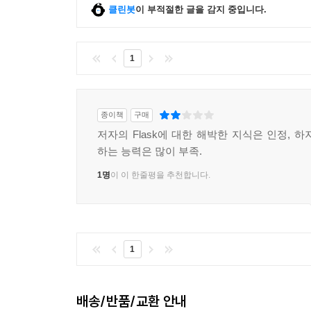
A.1 윈도우에서의 설치 509
클린봇
이 부적절한 글을 감지 중입니다.
A.2 리눅스에서의 설치 514
A.3 맥 OS X에서의 설치 516
1
APPENDIX B 파이썬 통합 개발 환경 구성 521
APPENDIX C 가상 환경 구성 523
종이책
구매
저자의 Flask에 대한 해박한 지식은 인정, 
APPENDIX D Flask 설치 526
하는 능력은 많이 부족.
1명
이 이 한줄평을 추천합니다.
APPENDIX E PostgreSQL 9.4 설치 527
APPENDIX F GitLab 설치 530
1
APPENDIX G 윈도우에서 SSH 접속 환경 구성 535
찾아보기 542
배송/반품/교환 안내