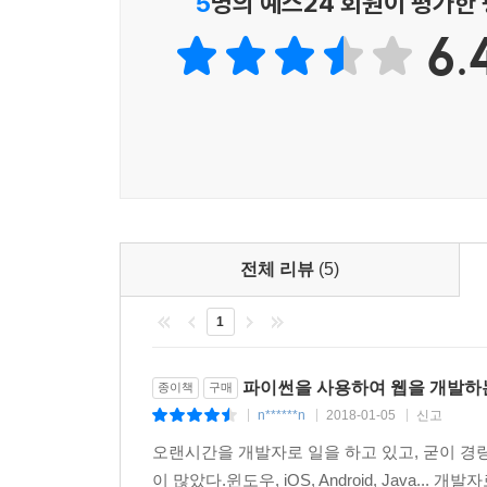
5
명의 예스24 회원이 평가한
4.4 HTTP 오류 핸들링 242
6.
4.5 메시지 Flashing 248
4.6 Ajax 처리 257
CHAPTER 5 Flask 고급 확장 263
5.1 모듈별 협업하기(Blueprint) 264
5.2 파일 업로드 다루기 275
5.3 캐싱 294
5.4 HTTP 메서드 덮어쓰기 299
전체 리뷰
(5)
CHAPTER 6 Flask 애플리케이션 테스트 305
1
6.1 테스팅 스켈레톤 작성 307
6.2 테스트 케이스 구성 310
6.3 어설션 메서드 사용 318
파이썬을 사용하여 웹을 개발하
종이책
구매
6.4 리소스와 컨텍스트 흉내내기 327
n******n
2018-01-05
신고
|
|
|
6.5 세션 접근과 수정 330
오랜시간을 개발자로 일을 하고 있고, 굳이 경
이 많았다.윈도우, iOS, Android, Java