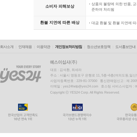
상품의 불량에 의한 반품, 교
소비자 피해보상
준하여 처리됨
환불 지연에 따른 배상
대금 환불 및 환불 지연에 
회사소개
인재채용
이용약관
개인정보처리방침
청소년보호정책
도서홍보안내
대표 : 김석환, 최세라
주소 : 서울시 영등포구 은행로 11, 5층~6층(여의도동,일신
사업자등록번호 : 229-81-37000 통신판매업신고 : 제 200
이메일 : yes24help@yes24.com 호스팅 서비스사업자 :
Copyright ⓒ YES24 Corp. All Rights Reserved.