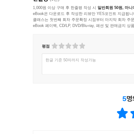
9.2 데이터베이스 환경 구성 435
1,000원 이상 구매 후 한줄평 작성 시
일반회원 50원, 마니
9.3 GAE 로컬 확인 및 업로드하기 455
eBook은 다운로드 후 작성한 리뷰만 YES포인트 지급됩니
클래스는 첫번째 회차 주문확정 시점부터 마지막 회차 주문
CHAPTER 10 Apache Solr 연동 459
eBook 페이백, CD/LP, DVD/Blu-ray, 패션 및 판매금
10.1 Apache Solr 설치 460
10.2 Solr 코어 구성 464
평점
10.3 Solr 데이터 인덱싱 466
10.4 pysolr로 Solr 사용하기 473
한글 기준 50자까지 작성가능
CHAPTER 11 Celery 기반 백그라운드 작업 구성 48
11.1 Celery 설치 484
11.2 Flask에 Celery 설정 구성 485
11.3 Celery Task 생성과 실행 490
5
명
11.4 Celery Task 실행 결과와 활용 499
11.5 마치며 507
APPENDIX A Python 설치 509