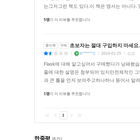
CHAPTER 7 웹 애플리케이션 배포 333
는그저그런 책도 있다.이 책은 명서는 아니다. 명
7.1 웹 서버와의 연동 334
7.1.1 apache2에서의 연동(mod_python, mod_wsgi)
5명
이 이 리뷰를 추천합니다.
7.1.2 nginx와 uwsgi 연동 341
7.2 WSGI 컨테이너 이용하기(Tornado, Gunicorn) 3
7.3 통합 테스트를 위한 테스트 스위트 구성 350
초보자는 절대 구입하지 마세요.
종이책
구매
h*******2
2018-01-25
신고
|
|
|
CHAPTER 8 지속 가능한 개발 환경 구성 359
Flask에 대해 알고싶어서 구매했다가 낭패봤
8.1 버전 관리 시스템 선택 361
줄에 대한 설명은 첨부되어 있지만전체적인 그림을
8.2 원격 저장소 사용하기 364
과 큰 틀을 먼저 보여주고하나하나 뜯어서 알려줘
8.2.1 GitHub 366
8.2.2 BitBucket 382
1명
이 이 리뷰를 추천합니다.
8.3 GitLab을 사용한 프로젝트 관리 395
8.4 Jenkins를 사용한 회귀 테스트 구성 409
1
CHAPTER 9 Google App Engine에 Flask 애플
9.1 GAE 환경 구성 및 마이그레이션 421
한줄평
(6건)