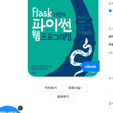
이
정
판
쿠
Y
추
미리보기
파트너샵
공유하기
결