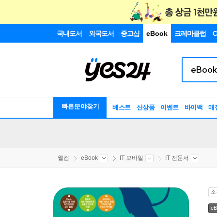
국내도서
외국도서
중고샵
eBook
크레마클럽
C
빠른분야찾기
베스트
신상품
이벤트
바이백
매
웰컴
eBook
IT 모바일
IT 전문서
소
eB