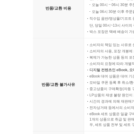
오늘 00시 ~ 06시 30분 
반품/교환 비용
오늘 06시 30분 이후 주문
직수입 음반/영상물/기프트 
단, 당일 00시~13시 사이
박스 포장은 택배 배송이 가
소비자의 책임 있는 사유로 
소비자의 사용, 포장 개봉에 
복제가 가능한 상품 등의 포장을 
소비자의 요청에 따라 개별
디지털 컨텐츠인 eBook, 
eBook 대여 상품은 대여 기
모바일 쿠폰 등록 후 취소/환
반품/교환 불가사유
중고상품이 구매확정(자동 
LP상품의 재생 불량 원인이 기
시간의 경과에 의해 재판매가
전자상거래 등에서의 소비자
eBook 세트 상품은 일괄 
1개의 상품으로 취급 및 판매
우, 세트 상품 전부 및 세트