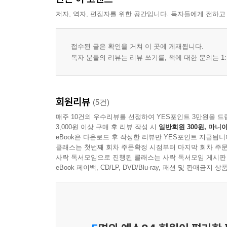
2.6 로컬 서버 실행하기 115
저자, 역자, 편집자를 위한 공간입니다. 독자들에게 전하고
CHAPTER 3 템플릿 다루기 119
접수된 글은 확인을 거쳐 이 곳에 게재됩니다.
3.1 주석 126
독자 분들의 리뷰는 리뷰 쓰기를, 책에 대한 문의는 1:
3.2 공백 다루기 127
3.3 이스케이프 처리 134
3.4 제어와 반복 처리(if, for) 143
회원리뷰
(5건)
3.5 템플릿 상속 151
매주 10건의 우수리뷰를 선정하여 YES포인트 3만원을 드
3.6 재활용(macro, import, include) 157
3,000원 이상 구매 후 리뷰 작성 시
일반회원 300원, 마니아
3.7 템플릿 필터 작성과 사용 168
eBook은 다운로드 후 작성한 리뷰만 YES포인트 지급됩니
클래스는 첫번째 회차 주문확정 시점부터 마지막 회차 주문
CHAPTER 4 Flask 기본 확장 179
사락 독서모임으로 진행된 클래스는 사락 독서모임 게시판
eBook 페이백, CD/LP, DVD/Blu-ray, 패션 및 판매금
4.1 데이터베이스 연동 180
4.1.1 SQLAlchemy 180
4.1.2 MongoKit 195
4.2 뷰 데코레이터 209
4.3 폼 유효성 검사 217