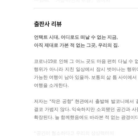
--- p.48, 「거실-타인의 취향」 중에서
이 반 평의 공간에서 우리는 몽상하고 욕망하고 휴식하
출판사 리뷰
다. 이곳에서 때론 절망하고 자주 슬퍼하고 종종 사
은 겸손해질 수 있다면, 그것은 침대의 공간 크기 때
언택트 시대, 어디로도 떠날 수 없는 지금,
--- p.85, 「침대-우리, 반 평의 공간」 중에서
아직 제대로 가본 적 없는 그곳, 우리의 집.
자신의 방식으로 슬픔을 위로하고 상처를 보듬는 가
코로나19로 인해 그 어느 곳도 마음 편히 다닐 수
앉아 있거나 광란의 퍼포먼스를 감행하며 자신의 상처
행위가 아니라 지친 일상에서 잠시 벗어나는 행위
하는 장소를 넘어 심리적인 요구needs를 처리하는 
가능한 여행이 남아 있을까. 보통의 삶 틈 사이에
--- p.114, 「화장실-당신만큼 낮아지는 곳」 중에서
여행을 소개한다.
‘미니멀 라이프’가 우리의 생활을 더욱 심플하게 만들
저자는 “작은 공항” 현관에서 출발해 발코니에서
고 있는 게 아닐까. 미니멀한 방식으로 맥시멀하게
결코 가볍지 않다. 익숙하지만 소외됐던 공간과 
도 기쁨도 윤리도 공감도 모두 미니멀한 상태로 살고
확장된다. 늘 함께했음에도 바라본 적 없는 광경이다.
--- p.140, 「창고-순수 박물관」 중에서
“공간이 협소하다고 우리의 상상력마저
종이책은 단지 어떤 내용만을 담는 사물로 여겨지지 