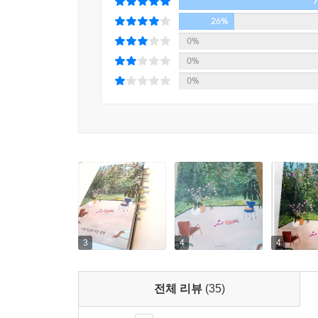
“언제든 갈 수 있지만,
아직 제대로 가본 적 없는 그곳에서
26%
마음껏 공상하고 싶을 때는 구석에 놓인 의자로, 당
그들과 우리의 내밀한 감정을 적어갈 수 있기를.”
0%
낸 빛과 그림자 속으로, 용기 있는 체념과 포기가 
0%
그렇게 특별한 것 없는 생활이 차곡차곡 쌓여서 관계
상황은 점점 나아지리라 믿지만 이번 사태로 모두
0%
언제든 찾아올 수 있다는 것.” 그렇기에 모두에게
--- p.217, 「에필로그-매일 떠나는 여행」 중에서
어디든 여행지가 될 테니. 이로써 매일 아침, 나와 
3
4
4
전체 리뷰
(35)