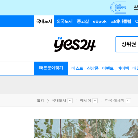
국내도서
외국도서
중고샵
eBook
크레마클럽
C
빠른분야찾기
베스트
신상품
이벤트
바이백
매
웰컴
국내도서
에세이
한국 에세이