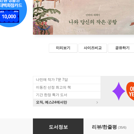
미리보기
사이즈비교
공유하기
나민애 작가 7문 7답
이동진 선정 최고의 책
기간 한정 특가 도서
오직, 예스24에서만
나와 당신의 작은 공항
도서정보
리뷰/한줄평
(35/6)