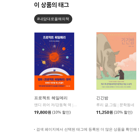
이 상품의 태그
#내맘대로올해의책
프로젝트 헤일메리
긴긴밤
앤디 위어 저/강동혁 역
알에이치코리아(RHK)
루리 글,그림
문학동네
|
|
19,800
원
(10% 할인)
11,250
원
(10% 할인)
검색 페이지에서 선택된 태그에 등록된 더 많은 상품을 확인해 