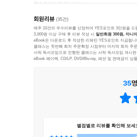
협소해지는 건 아니다.”
른 무엇을 표현하기 위해 존재하는 사물이 아닌 것처
--- p.154, 「서재-쓸쓸하고 매혹적인 폐허」 중에서
회원리뷰
이전에도 집으로 여행을 떠난 이가 있었다. 그의 이
(35건)
가택연금형을 선고받는다. 원인은 전혀 다르지만 지
매주 10건의 우수리뷰를 선정하여 YES포인트 3만원을 드
어떤 장소에 있든, 우리가 어떤 방식으로 보는지에 
3,000원 이상 구매 후 리뷰 작성 시
일반회원 300원, 마니아
과학 등 지대한 관심사를 녹여 『내 방 여행하는 법
대 거울 앞에서 화장이나 면도를 하지 않을 때, 달리
eBook은 다운로드 후 작성한 리뷰만 YES포인트 지급됩니
예술 작품에 대한 향유와 어린 날의 추억, 그리고 
그리고 그때 내 얼굴은 하나의 풍경이 된다.
클래스는 첫번째 회차 주문확정 시점부터 마지막 회차 주문
사락 독서모임으로 진행된 클래스는 사락 독서모임 게시판
--- p.171, 「거울-최초의 자화상」 중에서
집만을 둘러본다고 해서 결코 밋밋한 여행이 아니다.
eBook 페이백, CD/LP, DVD/Blu-ray, 패션 및 판매금
장소에 담긴 자신의 기억과 예술 작품들의 메시지
감정은 공감이 있어야 존재한다. 이 두 가지는 마주
보나르, 렘브란트 등 예술가들이 그려낸 작품과 저
질 수 없고, 공감할 수 있으면 모든 것에 감정을 
35
명
포착하게 된다. 지난한 일상도 분명 특별히 기억될 
있다. 다시 질문을 던지자. 사물에게 감정이 없을까
--- p.187, 「냉장고-냉장고를 안은 밤」 중에서
“여행은 구경이 아니라 발견”이라는 말처럼 여행
바라보고, 반 평 크기 침대에서 드넓은 자유를 느끼
이런저런 감정들이 내 안에 너무 많이 쌓였을 때, 
이착륙하는 비행기와 눈 맞추는 이 여행은 좁은
쳐 노래 부를 수는 없지만, 이곳에서 지는 해가 천
바라보는 여행자의 시선을 얻게 된다.
는 것 같았다. 내게 지는 해를 보는 일은 무엇인가
별점별로 리뷰를 확인해 보세
--- p.196, 「발코니-체념과 슬픔이 우리에게 주는