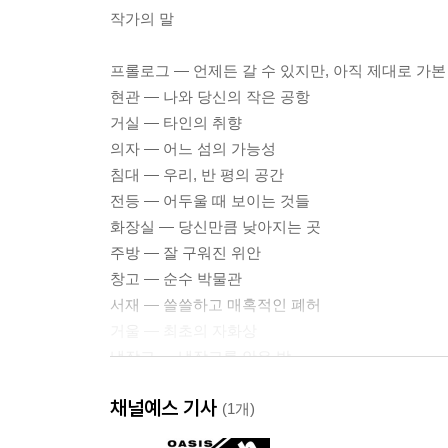
작가의 말
프롤로그 ― 언제든 갈 수 있지만, 아직 제대로 가본
현관 ― 나와 당신의 작은 공항
거실 ― 타인의 취향
의자 ― 어느 섬의 가능성
침대 ― 우리, 반 평의 공간
전등 ― 어두울 때 보이는 것들
화장실 ― 당신만큼 낮아지는 곳
주방 ― 잘 구워진 위안
창고 ― 순수 박물관
서재 ― 쓸쓸하고 매혹적인 폐허
거울 ― 최초의 자화상
냉장고 ― 냉장고를 안은 밤
발코니 ― 체념과 슬픔이 우리에게 주는 것
채널예스 기사
에필로그 ― 매일 떠나는 여행
(1개)