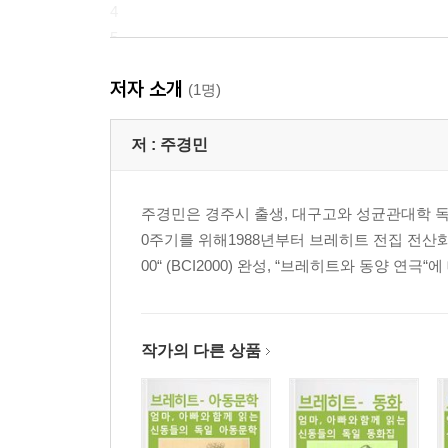
4
5
막간극
저자 소개
6
(1명)
7
에필로그
저 :
주경민
칼리다사에서 브레히트까지 『샤쿤탈라』
『샤쿤탈라』 - 존스와 포르스터 번역의 영향
주경민은 경주시 출생, 대구고와 성균관대학 
포르스터 『샤쿤탈라』 독역이 독일 문학에 끼친 
0주기를 위해1988년부터 브레히트 전집 전산화 
브레히트 서사극, 『샤쿤탈라』와 산스트크리트 연
00“ (BCI2000) 완성, “브레히트와 동양 연극
샤쿤탈라 독(영)역본
괴테 시 - 샤쿤탈라
국내에 출시된 동양극 관련 eBook들 (뒷표지)
작가의 다른 상품