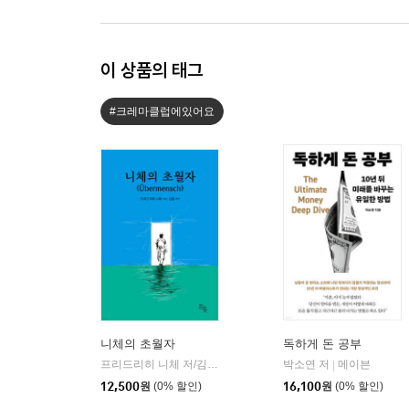
이 상품의 태그
#크레마클럽에있어요
니체의 초월자
독하게 돈 공부
프리드리히 니체 저/김철 편역
히읏
박소연 저
메이븐
|
|
12,500
원
(0% 할인)
16,100
원
(0% 할인)