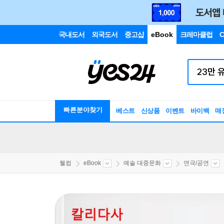
국내도서
외국도서
중고샵
eBook
크레마클럽
C
빠른분야찾기
베스트
신상품
이벤트
바이백
매
웰컴
eBook
예술 대중문화
연극/공연