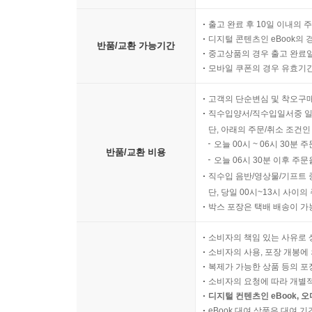
출고 완료 후 10일 이내의 
디지털 콘텐츠인 eBook의 
반품/교환 가능기간
중고상품의 경우 출고 완료일
모바일 쿠폰의 경우 유효기간(
고객의 단순변심 및 착오구
직수입양서/직수입일서중 일
단, 아래의 주문/취소 조건인
오늘 00시 ~ 06시 30분 
반품/교환 비용
오늘 06시 30분 이후 주문
직수입 음반/영상물/기프트 
단, 당일 00시~13시 사이
박스 포장은 택배 배송이 가
소비자의 책임 있는 사유로 
소비자의 사용, 포장 개봉에 
복제가 가능한 상품 등의 포장을 
소비자의 요청에 따라 개별
디지털 컨텐츠인 eBook, 
eBook 대여 상품은 대여 기