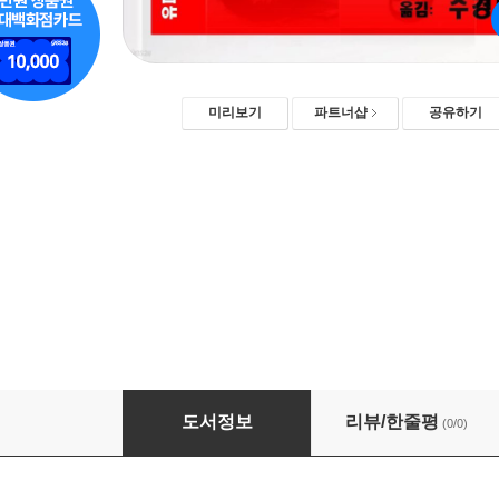
미리보기
파트너샵
공유하기
샤쿤탈라 Sakuntala
도서정보
리뷰/한줄평
(0/0)