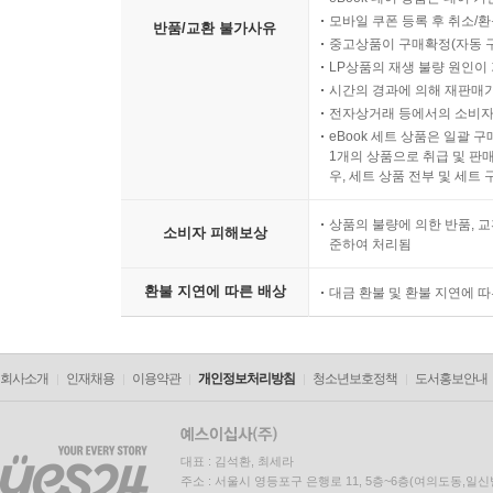
모바일 쿠폰 등록 후 취소/환
반품/교환 불가사유
중고상품이 구매확정(자동 
LP상품의 재생 불량 원인이 기
시간의 경과에 의해 재판매가
전자상거래 등에서의 소비자
eBook 세트 상품은 일괄 
1개의 상품으로 취급 및 판매
우, 세트 상품 전부 및 세트
상품의 불량에 의한 반품, 교
소비자 피해보상
준하여 처리됨
환불 지연에 따른 배상
대금 환불 및 환불 지연에 
회사소개
인재채용
이용약관
개인정보처리방침
청소년보호정책
도서홍보안내
대표 : 김석환, 최세라
주소 : 서울시 영등포구 은행로 11, 5층~6층(여의도동,일신