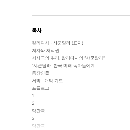
목차
칼리다사 - 샤쿤탈라 (표지)
저자와 저작권
서사극의 뿌리, 칼리다사의 “샤쿤탈라“
“샤쿤탈라“ 한국 미래 독자들에게
등장인물
서막 - 개막 기도
프롤로그
1
2
막간극
3
막간극