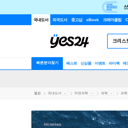
국내도서
외국도서
중고샵
eBook
크레마클럽
C
빠른분야찾기
베스트
신상품
이벤트
바이백
매
웰컴
국내도서
자연과학
과학
과학