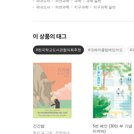
국내도서
자연과학
과학
과학 일반
국내도서
자연과학
지구과학
지구과학 일반
이 상품의 태그
#한국학교도서관협의회추천
#크레마클럽에있어요
#
긴긴밤
5번 레인 (30만 부 기념
리커버)
루리 글,그림
문학동네
|