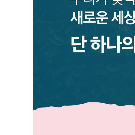
문명의 붕괴
붕인섬 6 기도
붕인섬 7 생태발자국
나가는 말 사라진 밤
인간이란 무엇일까?
감사의 말
추천의 말