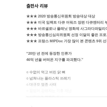
출판사 리뷰
--- p.16
★★★ 2020 방송통신위원회 방송대상 대상
인도 동북부의 메갈라야. ‘구름의 집’이라는 뜻을 
★★★ 미국 임팩트 다큐 어워즈 장편 다큐멘터리 
서면 거대한 노칼리카이 폭포가 내려다보인다. 고원
★★★ 바르셀로나 플래닛 영화제 사그라다파밀리
이 산악지형을 차로 한참을 가면 신비한 동굴 입구가
★★★ 방송통신심의위원회 선정 이달의 좋은 프
학의 세계로 입장한다.
★★★ 프랑스 MIPDoc 가장 많이 본 콘텐츠 9위 
20명 남짓한 탐사대원들이 낑낑대며 한 줄로 이동한
은 포복으로 간신히 지나간다. 그러다 나오는 물이 
“20만 년 전에 등장한 인류가
“세상에, 이것 좀 보세요. 저건 이 동굴에서 나온 게 
46억 년을 버텨온 지구를 파괴했다.”
동행한 인도 과학원 지구과학센터의 치테니파투 라
지상의 쓰레기가 이 유서 깊은 동굴 속으로 흘러들
○ 수없이 먹고 버린 닭 뼈
--- p.39
○ 넘쳐나는 플라스틱 쓰레기
○ 대규모 멸종 사태
아침이 밝자 악어 연구원 사이 커리샤 킨타야와 함께
○ 끝없이 강해지는 기후 재난
지인 스태프가 상주한다. 박사과정 연구원인 커리샤
○ 사람으로 빽빽한 도시
본을 모아야 하는데 현재까지5마리의 표본을 모았다
○ 순식간에 퍼지는 신종 전염병
목록에 올라 있는 종이다.