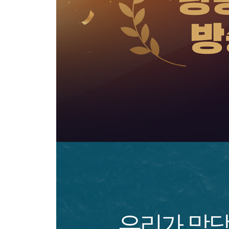
떼까마귀
GPGP
5대 거대 쓰레기 지대
붕인섬 3 염소
4장 도시
메가시티
미세먼지
축제
매립지
메이드 인 코리아
야무나강
붕인섬 4 부동산
붕인섬 5 변화
5장 인류세의 미래
지구의 절반