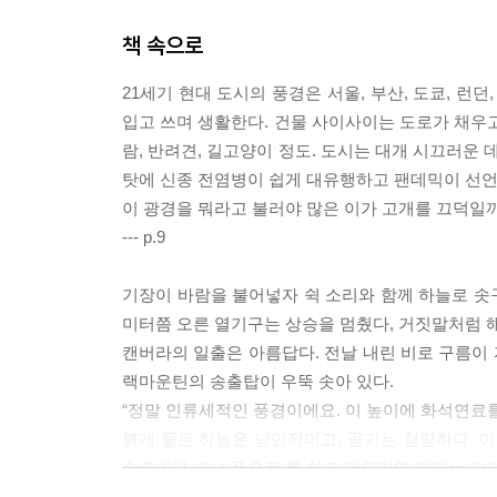
책 속으로
21세기 현대 도시의 풍경은 서울, 부산, 도쿄, 런
입고 쓰며 생활한다. 건물 사이사이는 도로가 채우고
람, 반려견, 길고양이 정도. 도시는 대개 시끄러운
탓에 신종 전염병이 쉽게 대유행하고 팬데믹이 선언
이 광경을 뭐라고 불러야 많은 이가 고개를 끄덕일
--- p.9
기장이 바람을 불어넣자 쉭 소리와 함께 하늘로 솟구
미터쯤 오른 열기구는 상승을 멈췄다, 거짓말처럼 
캔버라의 일출은 아름답다. 전날 내린 비로 구름이 
랙마운틴의 송출탑이 우뚝 솟아 있다.
“정말 인류세적인 풍경이에요. 이 높이에 화석연료
붉게 물든 하늘은 낭만적이고, 공기는 청량하다. 
수준이다. 티스푼으로 툭 하고 건드리면 깨지는 달
“인류세가 되고 대기의 이산화탄소 농도는 엄청난 양으