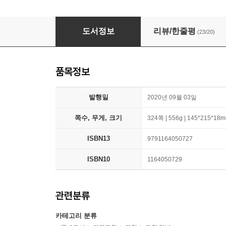
인류세: 인간의 시대
도서정보
리뷰/한줄평
(23/20)
품목정보
발행일
2020년 09월 03일
쪽수, 무게, 크기
324쪽 | 556g | 145*215*18
ISBN13
9791164050727
ISBN10
1164050729
관련분류
카테고리 분류