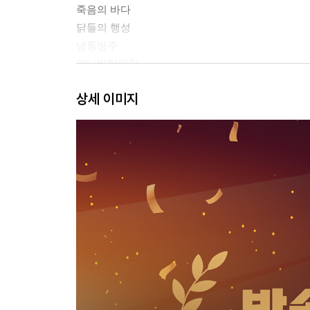
죽음의 바다
닭들의 행성
냉동방주
키나바탕안강
비단뱀
상세 이미지
오랑우탄
붕인섬 2 바다거북
3장 플라스틱스피어
불사의 존재
최초의 플라스틱
플라스틱기
재활용이라는 미신
종착지
플라스티글로머레이트
카밀로 해변
새로운 생태계