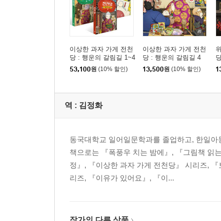
이상한 과자 가게 전천
이상한 과자 가게 전천
위
당 : 행운의 갈림길 1~4
당 : 행운의 갈림길 4
권 세트
53,100
원
(10% 할인)
13,500
원
(10% 할인)
1
역 :
김정화
동국대학교 일어일문학과를 졸업하고, 한일아동
책으로는 『폭풍우 치는 밤에』, 『그림책 읽는
정』, 『이상한 과자 가게 전천당』 시리즈, 『
리즈, 『이유가 있어요』, 『이...
작가의 다른 상품