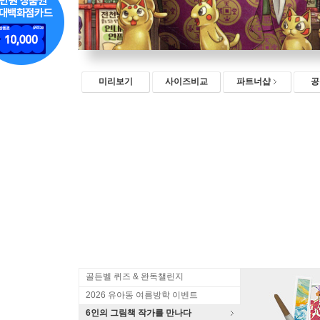
미리보기
사이즈비교
파트너샵
공
골든벨 퀴즈 & 완독챌린지
2026 유아동 여름방학 이벤트
6인의 그림책 작가를 만나다