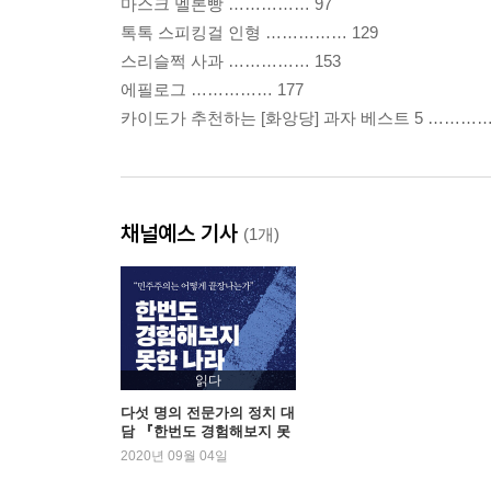
마스크 멜론빵 …………… 97
톡톡 스피킹걸 인형 …………… 129
스리슬쩍 사과 …………… 153
에필로그 …………… 177
카이도가 추천하는 [화앙당] 과자 베스트 5 ……………
채널예스 기사
(1개)
읽다
다섯 명의 전문가의 정치 대
담 『한번도 경험해보지 못
한 나라』 2주 연속 1위
2020년 09월 04일