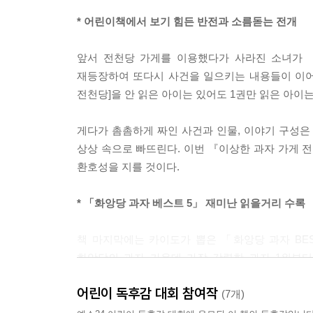
* 어린이책에서 보기 힘든 반전과 소름돋는 전개
앞서 전천당 가게를 이용했다가 사라진 소녀가 
재등장하여 또다시 사건을 일으키는 내용들이 이어
전천당]을 안 읽은 아이는 있어도 1권만 읽은 아이
게다가 촘촘하게 짜인 사건과 인물, 이야기 구성은 
상상 속으로 빠뜨린다. 이번 『이상한 과자 가게 전
환호성을 지를 것이다.
* 「화앙당 과자 베스트 5」 재미난 읽을거리 수록
책 마지막에는 카이도가 뽑은 「화앙당 과자 BEST
화앙당의 과자 가운데 가장 강력한 과자 1위부터
독자들에게 후속권에 대한 기대감을 한껏 부풀린다
어린이 독후감 대회 참여작
코너이다. 짧은 내용이지만 [이상한 과자 가게 전천
(7개)