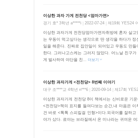
거리를 건넨다.
이상한 과자 가게 전천당 <엄마가면>
경기 호* 3학년 a*****i
2022-07-24
제19회 YES24
|
|
이상한 과자가게 전천당엄마가면자취방에 혼자 살고있는
는 우동이 먹고싶다는 생각으로 딴 생각을 하다가 정
일을 해준다. 진짜로 집안일이 되어있고 우동도 만들
한다. 그러나고스케는 그러지 않았다. 어느날 친구가
게 발사하며 야단을 친...
더보기
이상한 과자가게 <전천당> 8번째 이야기
대구 조****교 4학년 n***6
2020-09-14
제17회 YE
|
|
이상한 과자가게 전천당 8이 책에서는 신비로운 기운이
<전천당>책의 표지를 들여다보는 순간,내 마음은 이루
건 바로 <톡톡 스피킬걸 인형>이다.외국어를 잘하고
야가 샀다. 료야는 브라질에서 온 미나라는 귀여운 여