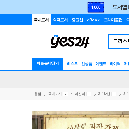
국내도서
외국도서
중고샵
eBook
크레마클럽
C
빠른분야찾기
베스트
신상품
이벤트
바이백
매
웰컴
국내도서
어린이
3-4학년
3-