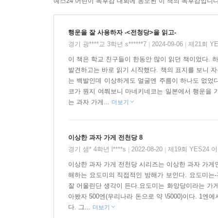
예스24 어린이 독후감 대회에 응모된 이 책의 독후감입니다
* 국내 누적 40만 부 판매! 화제의 베스트셀러
행운을 잘 사용하자 -<전청당>을 읽고-
[이상한 과자 가게 전천당] 시리즈는 2019년 한
경기 광****교 3학년 s******7
2024-09-06
제21회 Y
|
|
정도로 독자들에게 사랑을 받고 있다. 이 시리즈
이 책은 학교 친구들이 한동안 많이 읽던 책이었다. 
가미된 색다른 내용으로 한순간 독자들의 마음을 
발견하고는 바로 읽기 시작했다. 책의 표지를 보니 
운용하는 사람들의 이야기가 흥미진진하며 신선하게 
는 백발인데 이상하게도 얼굴엔 주름이 하나도 없었다
추구하는 권선징악의 내용은 대중적이며 보편적인 주
코가 뭔지 여쭤보니 마네키네코는 일본에서 행운을 가
는 과자 가게...
더보기
* 쉽고 빠른 전개, 흡입력 넘치는 스토리, 권선징악
이상한 과자 가게 전천당 8
[이상한 과자 가게 전천당]은 문장 호흡이 짧고
경기 샘* 4학년 l****s
2022-08-20
제19회 YES24
|
|
흡입력이 강해 단숨에 읽어 내려간다. 마치 애니메이
있는 이야기의 힘은 독서력이 부족한 아이들에게 
이상한 과자 가게 전천당 시리즈는 이상한 과자 가게
해하는 요도미의 직접적인 방해가 보인다. 요도미는-
뒷내용이 궁금하여 멈추지 않을 정도로 집중해서 읽
잘 어울린단 생각이 든다.요도미는 화앙당이라는 가게
아봤자 500엔(우리나라 돈으로 약 \5000)이다. 
[이상한 과자 가게 전천당]은 재미와 흥미, 그 이
다. 그...
더보기
상당히 달라진다. 내가 바라는 행운, 그리고 그