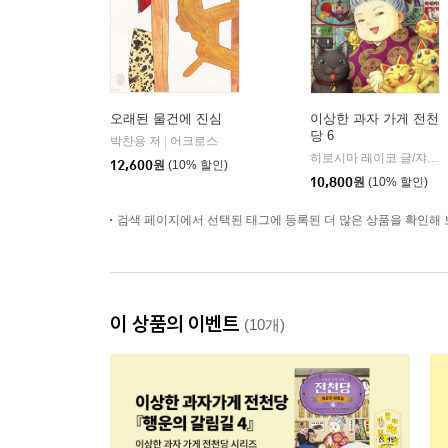
오래된 물건에 진심
이상한 과자 가게 전천
당 6
박찬용 저
어크로스
|
히로시마 레이코 글/쟈쟈 그림/김정화 역
12,600
원
(10% 할인)
10,800
원
(10% 할인)
검색 페이지에서 선택된 태그에 등록된 더 많은 상품을 확인해 
이 상품의 이벤트
(10개)