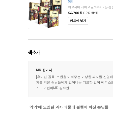
5권
히로시마 레이코 글/쟈쟈 그림/김
56,700
원
(10% 할인)
카트에 넣기
책소개
MD 한마디
[후미진 골목, 소원을 이뤄주는 이상한 과자를 진열해
자를 먹은 손님들에게 일어나는 기묘한 일이 에피소드
즈. - 어린이MD 김수연
‘악의’에 오염된 과자 때문에 불행에 빠진 손님들