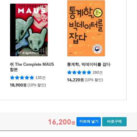
쥐 The Complete MAUS
통계학, 빅데이터를 잡다
합본
260건
135건
14,220
원
(10% 할인)
18,900
원
(10% 할인)
16,200
카트에 넣기
바로구매
원