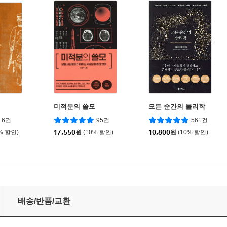
미적분의 쓸모
모든 순간의 물리학
6건
95건
561건
% 할인)
17,550
원
(10% 할인)
10,800
원
(10% 할인)
배송/반품/교환