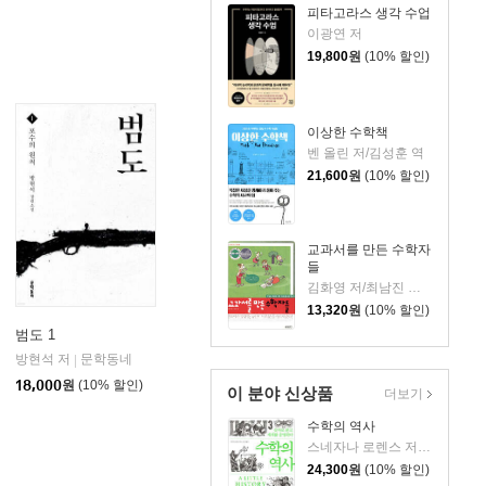
피타고라스 생각 수업
이광연 저
19,800
원
(10% 할인)
이상한 수학책
벤 올린 저/김성훈 역
21,600
원
(10% 할인)
교과서를 만든 수학자
들
김화영 저/최남진 그림
13,320
원
(10% 할인)
범도 1
들
방현석 저
문학동네
|
18,000
원
(10% 할인)
이 분야 신상품
더보기
수학의 역사
스네자나 로렌스 저/고유경 역
24,300
원
(10% 할인)