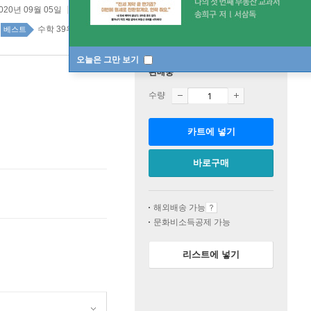
020년 09월 05일
원제 :
Math on Trial
수학 39위
자연과학 top20 2주
베스트
오늘은 그만 보기
판매중
수량
카트에 넣기
바로구매
해외배송 가능
문화비소득공제 가능
리스트에 넣기