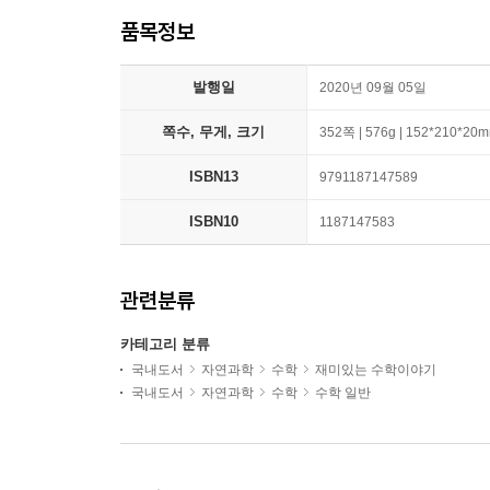
품목정보
발행일
2020년 09월 05일
쪽수, 무게, 크기
352쪽 | 576g | 152*210*20
ISBN13
9791187147589
ISBN10
1187147583
관련분류
카테고리 분류
국내도서
자연과학
수학
재미있는 수학이야기
국내도서
자연과학
수학
수학 일반