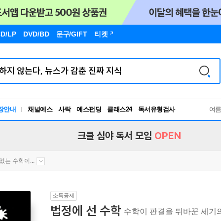
D/LP
DVD/BD
문구
/GIFT
티켓
장안내
채널예스
사락
예스펀딩
클래스24
독서유형검사
여
RBTI Lab
독서유형검사
크클 심야 독서 모임
OPEN
있는 수학이...
소득공제
법정에 선 수학
수학이 판결을 뒤바꾼 세기의