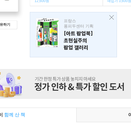
12,600원
매입가 3,600
프랑스
유하기
퐁피두센터 기획
[아트 팝업북]
초현실주의
팝업 갤러리
들이
함께 산 책