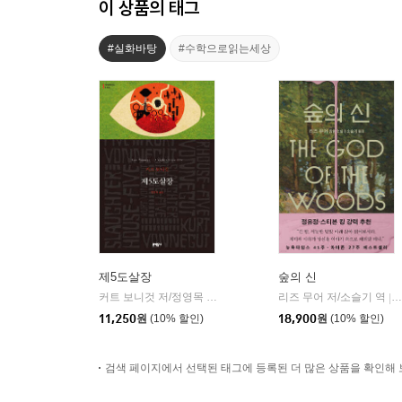
이 상품의 태그
#실화바탕
#수학으로읽는세상
제5도살장
숲의 신
커트 보니것 저/정영목 역
문학동네
리즈 무어 저/소슬기 역
|
|
11,250
원
(10% 할인)
18,900
원
(10% 할인)
검색 페이지에서 선택된 태그에 등록된 더 많은 상품을 확인해 