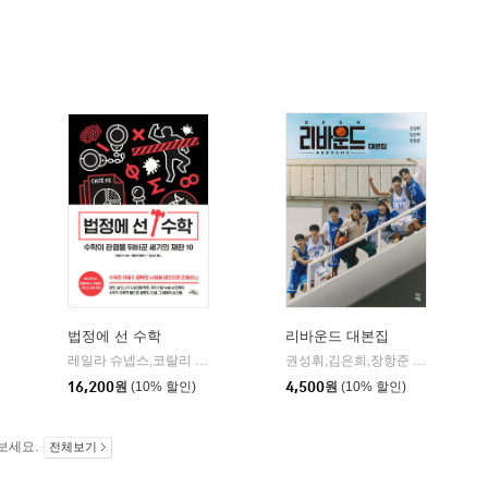
법정에 선 수학
리바운드 대본집
은행나무
레일라 슈넵스,코랄리 콜메즈 공저/김일선 역
아날로그(글담)
권성휘,김은희,장항준 공저
빚은책
|
|
16,200
원
(10% 할인)
4,500
원
(10% 할인)
보세요.
전체보기