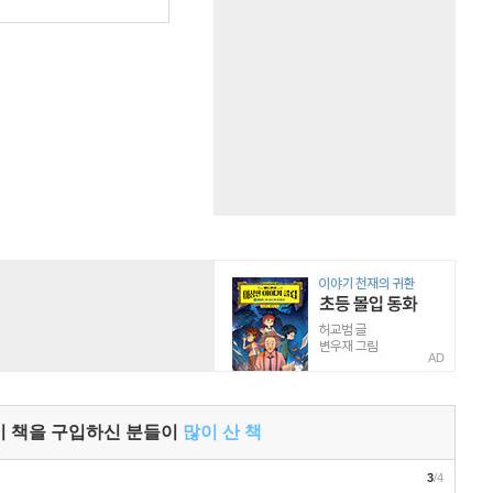
원
AD
이 책을 구입하신 분들이
많이 산 책
3
/4