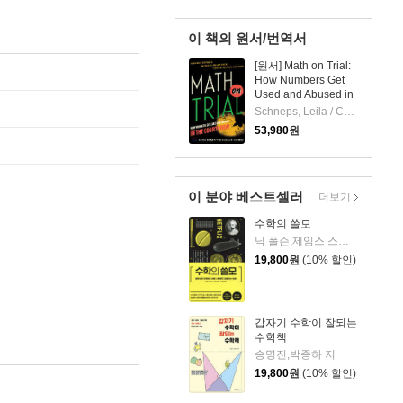
이 책의 원서/번역서
[원서] Math on Trial:
How Numbers Get
Used and Abused in
the Courtroom
Schneps, Leila / Colmez, Coralie
53,980
원
이 분야 베스트셀러
더보기
수학의 쓸모
닉 폴슨,제임스 스콧 공저/노태복 역
19,800
원
(10% 할인)
갑자기 수학이 잘되는
수학책
송명진,박종하 저
19,800
원
(10% 할인)