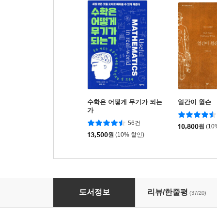
수학은 어떻게 무기가 되는
얼간이 윌슨
가
56건
10,800
원
(10
13,500
원
(10% 할인)
법정에 선 수학
도서정보
리뷰/한줄평
(37/20)