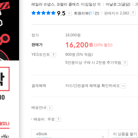
레일라 슈넵스
,
코랄리 콜메즈
저/
김일선
역
아날로그(글담)
2
9.5
회원리뷰(
57
건)
판매지수 2,082
정가
18,000원
16,200
원
판매가
(10% 할인)
YES포인트
900원 (5% 적립)
5만원이상 구매 시 2천원 추가적립
결제혜택
카드/간편결제 혜택을 확인하세요
배송안내
배송비 : 무료
eBook
이 상품을 팔기