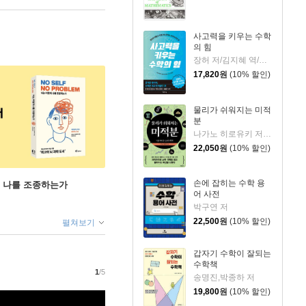
사고력을 키우는 수학
의 힘
장허 저/김지혜 역/신재호 감수
17,820
원
(10% 할인)
물리가 쉬워지는 미적
분
나가노 히로유키 저/위정훈 역/김범준 감수
22,050
원
(10% 할인)
손에 잡히는 수학 용
게 나를 조종하는가
어 사전
박구연 저
22,500
원
(10% 할인)
펼쳐보기
갑자기 수학이 잘되는
수학책
1
/5
송명진,박종하 저
19,800
원
(10% 할인)