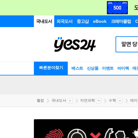
국내도서
외국도서
중고샵
eBook
크레마클럽
C
빠른분야찾기
베스트
신상품
이벤트
바이백
매
웰컴
국내도서
자연과학
수학
재미