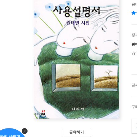
원
정
판
Y
결
구
공유하기