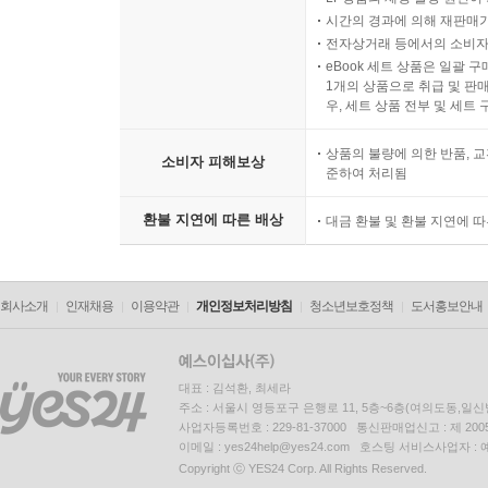
시간의 경과에 의해 재판매가
전자상거래 등에서의 소비자
eBook 세트 상품은 일괄 
1개의 상품으로 취급 및 판매
우, 세트 상품 전부 및 세트
상품의 불량에 의한 반품, 교
소비자 피해보상
준하여 처리됨
환불 지연에 따른 배상
대금 환불 및 환불 지연에 
회사소개
인재채용
이용약관
개인정보처리방침
청소년보호정책
도서홍보안내
대표 : 김석환, 최세라
주소 : 서울시 영등포구 은행로 11, 5층~6층(여의도동,일신
사업자등록번호 : 229-81-37000 통신판매업신고 : 제 200
이메일 : yes24help@yes24.com 호스팅 서비스사업자 :
Copyright ⓒ YES24 Corp. All Rights Reserved.