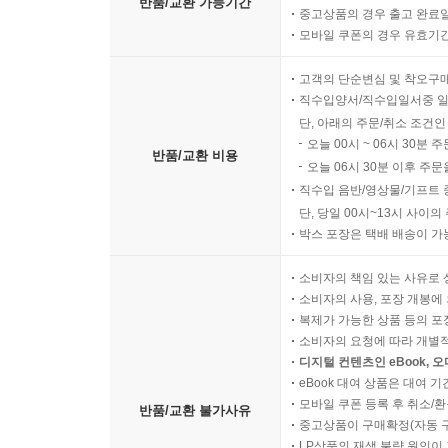
반품/교환 가능기간
중고상품의 경우 출고 완료일
모바일 쿠폰의 경우 유효기간(
고객의 단순변심 및 착오구
직수입양서/직수입일서중 일
단, 아래의 주문/취소 조건인
오늘 00시 ~ 06시 30분 
반품/교환 비용
오늘 06시 30분 이후 주문
직수입 음반/영상물/기프트 
단, 당일 00시~13시 사이
박스 포장은 택배 배송이 가
소비자의 책임 있는 사유로 
소비자의 사용, 포장 개봉에 
복제가 가능한 상품 등의 포장을 
소비자의 요청에 따라 개별
디지털 컨텐츠인 eBook, 
eBook 대여 상품은 대여 기
모바일 쿠폰 등록 후 취소/환
반품/교환 불가사유
중고상품이 구매확정(자동 
LP상품의 재생 불량 원인이 기