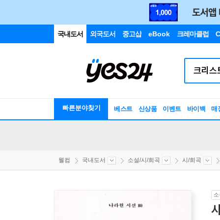
국내도서
외국도서
중고샵
eBook
크레마클럽
C
빠른분야찾기
베스트
신상품
이벤트
바이백
매
웰컴
국내도서
소설/시/희곡
시/희곡
소