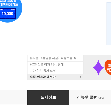
뮤지컬 〈휴남동 서점〉X 황보름 작가 북토크
2026 젊은 작가 1위 : 청예
기간 한정 특가 도서
오직, 예스24에서만
사용설명서
도서정보
리뷰/한줄평
(2/0)