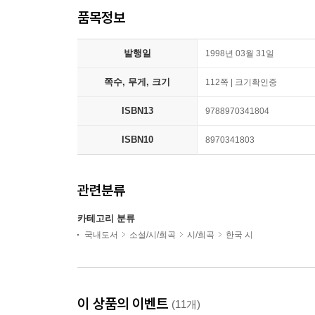
품목정보
발행일
1998년 03월 31일
쪽수, 무게, 크기
112쪽 | 크기확인중
ISBN13
9788970341804
ISBN10
8970341803
관련분류
카테고리 분류
국내도서
소설/시/희곡
시/희곡
한국 시
이 상품의 이벤트
(11개)